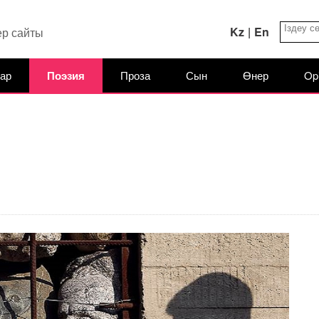
Kz
|
En
ер сайты
ар
Поэзия
Проза
Сын
Өнер
Op