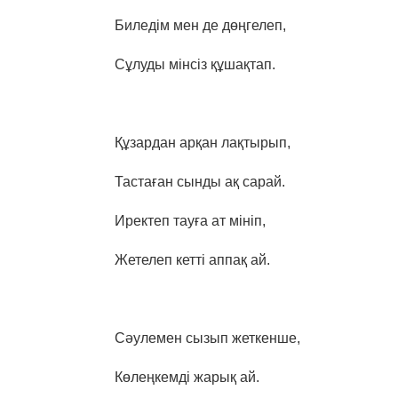
Биледім мен де дөңгелеп,
Сұлуды мінсіз құшақтап.
Құзардан арқан лақтырып,
Тастаған сынды ақ сарай.
Иректеп тауға ат мініп,
Жетелеп кетті аппақ ай.
Сәулемен сызып жеткенше,
Көлеңкемді жарық ай.