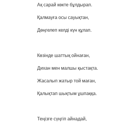
Ақ сарай көкте бұлдырап.
Қалмауға осы сауықтан,
Дөңгелеп келді күн құлап.
Көзінде шаттық ойнаған,
Дихан мен малшы қыстақта.
Жасалып жатыр той маған,
Қалықтап шықтым ұшпаққа.
Теңізге сүңгіп айнадай,