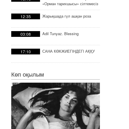
«Орман тарихшысы» сілтемесіз
тарих
Жарықшада гүл ашқан роза
12:35
Adil Tunyaz. Blessing
03:08
САНА КӨКЖИЕГІНДЕГІ АҚҚУ
17:10
Көп оқылым