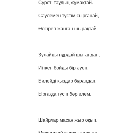
Суреті таудың жұмақтай.
Сәулемен түстім сырғанай,
Әлсіреп жанған шырақтай.
Зулайды нұрдай шығандап,
Иіткен бойды бір әуен.
Билейді қыздар бұраңдап,
Ырғаққа түсіп бәр әлем.
Шайрлар масаң жыр оқып,