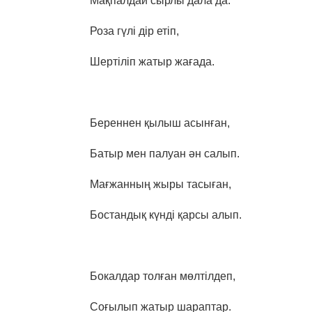
Мақпалдай сырлы дала да.
Роза гүлі дір етіп,
Шертіліп жатыр жағада.
Береннен қылыш асынған,
Батыр мен палуан ән салып.
Мағжанның жыры тасыған,
Бостандық күнді қарсы алып.
Бокалдар толған мөлтілдеп,
Соғылып жатыр шараптар.