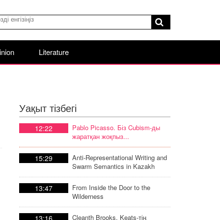
inion
Literature
Уақыт тізбегі
Pablo Picasso. Біз Cubism-ды
12:22
жаратқан жоқпыз...
Anti-Representational Writing and
15:29
Swarm Semantics in Kazakh
Poetic Discourse
From Inside the Door to the
13:47
Wilderness
Cleanth Brooks. Keats-тің
13:16