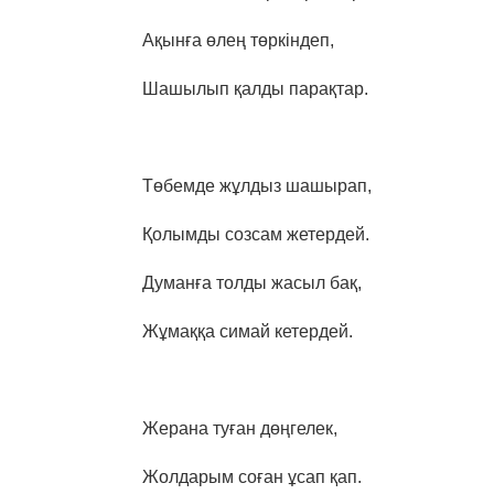
Ақынға өлең төркіндеп,
Шашылып қалды парақтар.
Төбемде жұлдыз шашырап,
Қолымды созсам жетердей.
Думанға толды жасыл бақ,
Жұмаққа симай кетердей.
Жерана туған дөңгелек,
Жолдарым соған ұсап қап.