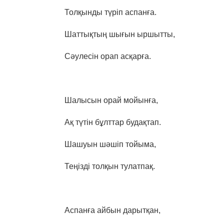
Толқынды түріп аспанға.
Шаттықтың шығын ыршытты,
Сәулесін орап асқарға.
Шалысын орай мойынға,
Ақ түтін бұлттар будақтап.
Шашуын шәшіп тойыма,
Теңізді толқын тулатпақ.
Аспанға айбын дарытқан,