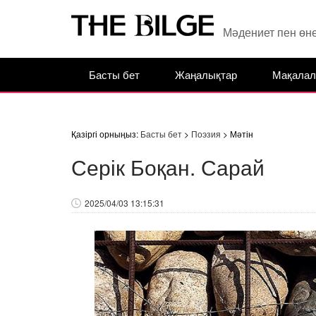
Мәдениет пен өн
Басты бет
Жаңалықтар
Мақалал
Қазіргі орныңыз:
Басты бет
>
Поэзия
> Мәтін
Серік Боқан. Сарай
2025/04/03 13:15:31