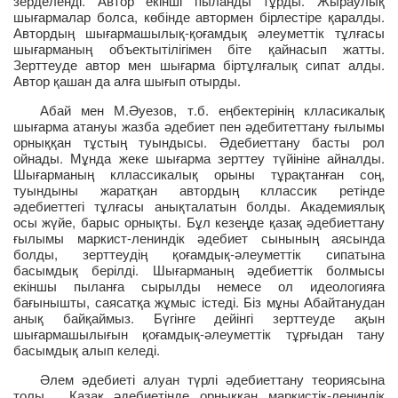
зерделенді. Автор екінші пыланды тұрды. Жыраулық
шығармалар болса, көбінде автормен бірлестіре қаралды.
Автордың шығармашылық-қоғамдық әлеуметтік тұлғасы
шығарманың объектытілігімен біте қайнасып жатты.
Зерттеуде автор мен шығарма біртұлғалық сипат алды.
Автор қашан да алға шығып отырды.
Абай мен М.Әуезов, т.б. еңбектерінің клласикалық
шығарма атануы жазба әдебиет пен әдебитеттану ғылымы
орныққан тұстың туындысы. Әдебиеттану басты рол
ойнады. Мұнда жеке шығарма зерттеу түйініне айналды.
Шығарманың кллассикалық орыны тұрақтанған соң,
туындыны жаратқан автордың кллассик ретінде
әдебиеттегі тұлғасы анықталатын болды. Академиялық
осы жүйе, барыс орнықты. Бұл кезеңде қазақ әдебиеттану
ғылымы маркист-лениндік әдебиет сынының аясында
болды, зерттеудің қоғамдық-әлеуметтік сипатына
басымдық берілді. Шығарманың әдебиеттік болмысы
екіншы пыланға сырылды немесе ол идеологияға
бағынышты, саясатқа жұмыс істеді. Біз мұны Абайтанудан
анық байқаймыз. Бүгінге дейінгі зерттеуде ақын
шығармашылығын қоғамдық-әлеуметтік тұрғыдан тану
басымдық алып келеді.
Әлем әдебиеті алуан түрлі әдебиеттану теориясына
толы. Қазақ әдебиетінде орныққан маркистік-лениндік