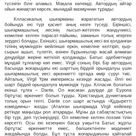
түсінігін біле аламыз. Мақала көлемді. Автордың айтар
ойын жинақтап көрсек, мынадай мазмұннан тұрады:
Клласикалық шығарманы жарататын автордың
бойында екі түрі қасиет анық көзге түседі. Біріншісі,
шығармашылық иесінің пысып-жетілген жандүниесі,
кемеліне келген парасат-пайымы, заманын толық игерген
зердесі болады. Екіншісі, шығармашылық иесі өзі қолданған
тілінің мүмкіндігін мейлінше еркін, кемеліне келтіріп, қыр-
сырын ашып, түлетіп, өзінен бұрынғылар жасай алмаған
деңдейде жеріне жеткізіп қолданады. Батыс әдебиетінде
мұндай тұлғалар көп емес. Virgil соның бірі. Бір автордың
басында жоғарыдағы екі шарттың бірдей орындалуы үшін
шығармашылық иесі өркениетті ортада өмір сүруі тиіс.
Айталық, Virgil Үрім империясы кезінде жасады. Әлгі екі
шарт бірдей орындалуға мүмкіндік туды. Клласик болатын
екінші тұлға – Dante. Ол жасаған дәуірде де Еуропа
біртұтас өркениет болып тұрды. Христандық дүниетаным
толық орын тепті. Dante сол шарт астында «Құдыретті
комедияны» жазды (Аталған шығармада Virgil кейіпкер
ретінде маңызды рол атқарады. Мұны да сабақтастықтың
бір түрі, деп түсініңіздер). Ол кемеліне келген поэзия тілін
көрсетті. Осы екі кезеңнен басқа уақытта Батыс жұрты
біртұтас өркениетте емес, бөлшектенген мәдениет
жағдайында болды. Бұл тұста жоғарыдағыны қайталай