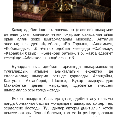
Қазақ әдебиетінде «клласикалық (classics) шығарма»
дегенде уақыт сынынан өткен, оқырман санасынан ойып
орын алған жеке шығармаларды меңзейді. Айталық
эпостық кезеңдегі «Қамбар», «Ер Тарғын», «Алпамыс»,
«Қоболанды», т.б. Ұлттық әдебиет кезеңінде «Сабалақ»,
«Қабанбай батыр», «Бөгенбай батыр», т.б. жазба әдебиет
кезеңінде «Абай жолы», «Ақбілек», т.б.
Бұлардан тыс әдебиет тарихында шығармашылық
тұлғалардың атымен анықталатын еңбектер де
клласикалық шығарма ретінде қаралады. Асанқайғы,
Қазтуған, Ақтанберді, Шалкез, Бұхар жыраулардан
Маханбетке дейінгі жыраулық әдебиетке тиесселі
шығармалар осы топқа жатады.
Өткен ғасырдың басында қазақ әдебиеттану ғылымы
пайда болғаннан бастап жоғарыдағы шығармалар зерттеп,
зерделене бастады. Туындылар авторы ұмытылып кетсін
немесе авторы белгілі болсын, төл мәтін ретінде қаралып