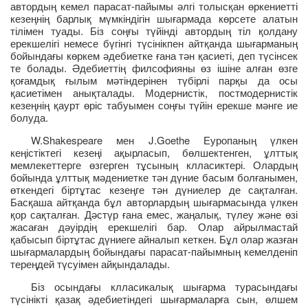
автордың кемел парасат-пайымы әлгі толысқан өркениетті
кезеңнің барлық мүмкіндігін шығармада көрсете алатын
тілімен туады. Біз соңғы түйінді автордың тіл қолдану
ерекшелігі немесе бүгінгі түсінікпен айтқанда шығарманың
бойындағы көркем әдебиетке ғана тән қасиеті, деп түсінсек
те болады. Әдебиеттің филсофияны өз ішіне алған өзге
қоғамдық ғылым мәтіндерінен түбірлі парқы да осы
қасиетімен анықталады. Модернистік, постмодернистік
кезеңнің қаурт өріс табуымен соңғы түйін ерекше мәнге ие
болуда.
W.Shakespeare мен J.Goethe Еуропаның үлкен
кеңістіктегі кезеңі ақырласып, бөлшектенген, ұлттық
мемлекеттерге өзгерген тұсының клласиктері. Олардың
бойында ұлттық мәдениетке тән дүние басым болғанымен,
өткендегі біртұтас кезеңге тән дүниелер де сақталған.
Басқаша айтқанда бұл авторлардың шығармасында үлкен
қор сақталған. Дәстүр ғана емес, жаңалық, түлеу және өзі
жасаған дәуірдің ерекшелігі бар. Олар айрылмастай
қабысып біртұтас дүниеге айналып кеткен. Бұл олар жазған
шығармалардың бойындағы парасат-пайымның кемелденіп
тереңдей түсуімен айқындалады.
Біз осындағы клласикалық шығарма турасындағы
түсінікті қазақ әдебиетіндегі шығармаларға сын, өлшем