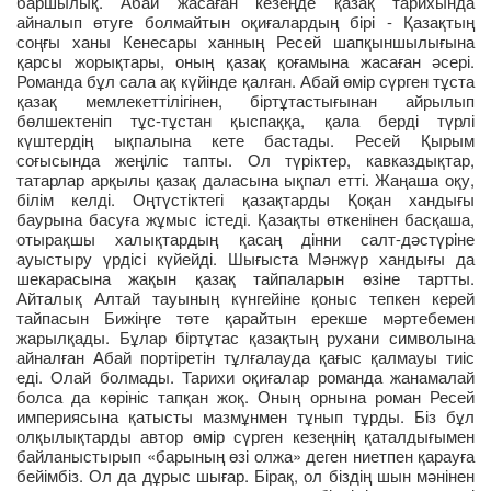
баршылық. Абай жасаған кезеңде қазақ тарихында
айналып өтуге болмайтын оқиғалардың бірі - Қазақтың
соңғы ханы Кенесары ханның Ресей шапқыншылығына
қарсы жорықтары, оның қазақ қоғамына жасаған әсері.
Романда бұл сала ақ күйінде қалған. Абай өмір сүрген тұста
қазақ мемлекеттілігінен, біртұтастығынан айрылып
бөлшектеніп тұс-тұстан қыспаққа, қала берді түрлі
күштердің ықпалына кете бастады. Ресей Қырым
соғысында жеңіліс тапты. Ол түріктер, кавказдықтар,
татарлар арқылы қазақ даласына ықпал етті. Жаңаша оқу,
білім келді. Оңтүстіктегі қазақтарды Қоқан хандығы
баурына басуға жұмыс істеді. Қазақты өткенінен басқаша,
отырақшы халықтардың қасаң дінни салт-дәстүріне
ауыстыру үрдісі күйейді. Шығыста Мәнжүр хандығы да
шекарасына жақын қазақ тайпаларын өзіне тартты.
Айталық Алтай тауының күнгейіне қоныс тепкен керей
тайпасын Бижіңге төте қарайтын ерекше мәртебемен
жарылқады. Бұлар біртұтас қазақтың рухани символына
айналған Абай портіретін тұлғалауда қағыс қалмауы тиіс
еді. Олай болмады. Тарихи оқиғалар романда жанамалай
болса да көрініс тапқан жоқ. Оның орнына роман Ресей
империясына қатысты мазмұнмен тұнып тұрды. Біз бұл
олқылықтарды автор өмір сүрген кезеңнің қаталдығымен
байланыстырып «барының өзі олжа» деген ниетпен қарауға
бейімбіз. Ол да дұрыс шығар. Бірақ, ол біздің шын мәнінен