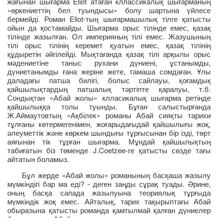
жағынан шығарма Eliot атаған кллассикалық шығарманың
«өркениеттің бел туындысы» болу шартына үйлесе
бермейді. Роман Eliot-тың шығармашылық тілге қатысты
ойын да қостамайды. Шығарма орыс тілінде емес, қазақ
тілінде жазылған. Ол империяның тілі емес. Жазушының
тілі орыс тілінің керемет қуатын емес, қазақ тілінің
құдыретін әйгілейді. Мықтағанда қазақ тілі арқылы орыс
мәдениетіне таныс рухани дүниені, ұстанымды,
дүниетанымды ғана жеріне жете, тамаша сомдаған. Ұлы
даладағы патша билігі, болыс сайлауы, қоғамдық
қайшылықтардың патшалық тәртіпте қаралуы, т.б.
Сондықтан «Абай жолы» клласикалық шығарма ретінде
қайшылыққа толы туынды. Бұған салыстырғанда
Ж.Аймаутовтың «Ақбілек» романы Абай сияқты тарихи
тұлғаны көтермегенімен, жоғарыдағыдай қайшылығы жоқ,
әлеуметтік және көркем шындығы тұрғысынан бір ізді, төрт
аяғынан тік тұрған шығарма. Мұндай қайшылықтың
табиғатын біз төменде J.Coetzee-ге қатысты сөзде тағы
айтатын боламыз.
Бұл жерде «Абай жолы» романының басқаша жазылу
мүмкіндігі бар ма еді? - деген заңды сұрақ туады. Әрине,
оның басқа сапада жазылуына теориялық тұрғыда
мүмкіндік жоқ емес. Айталық, тарих тақырыптағы Абай
обыразына қатысты романда қамтылмай қалған дүниелер