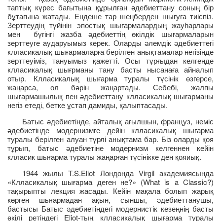
таптық күрес бағытына құрылған әдебиеттану соның бір
бұтағына жатады. Ендеше тар шеңберден шығуға тиіспіз.
Зерттеудің түйінін эпостық шығармалардың жауһарлары
мен бүгінгі жазба әдебиеттің өкілдік шығармаларын
зерттеуге аударуымыз керек. Оларды әлемдік әдебиеттегі
клласикалық шығармаларға берілген анықтамалар негізінде
зерттеуіміз, тануымыз қажетті. Осы тұрғыдан келгенде
клласикалық шығрманы тану басты нысанаға айналып
отыр. Клласикалық шығарма туралы түсінік өзгерсе,
жаңарса, ол бәрін жаңартады. Себебі, жалпы
шығармашылық пен әдебиеттану клласикалық шығарманы
негіз етеді, бетке ұстап дамиды, қалыптасады.
Батыс әдебиетінде, айталық ағылшын, француз, неміс
әдебиетінде модернизмге дейін клласикалық шығарма
туралы берілген алуан түрлі анықтама бар. Біз оларды қоя
тұрып, батыс әдебиетіне модернизм келгеннен кейін
клласик шығарма туралы жаңарған түсінікке ден қояиық.
1944 жылы T.S.Eliot Лондонда Virgil академиясында
«Клласикалық шығарма деген не?» (What is a Classic?)
тақырыпты лекция жасады. Кейін мақала болып жарық
көрген шығармадан ақын, сыншы, әдебиеттанушы,
бастысы Батыс әдебиетіндегі модернистік кезеңнің басты
өкілі ретіндегі Eliot-тың клласикалық шығарма туралы