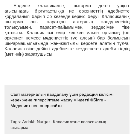
Ендеше клласикалық шығарма деген уақыт
ағысындағы біртұтастыққа ие өркениеттің әдебиетте
қордаланып барып әр кезеңде көрініс беруі. Клласикалық
шығарма оны жаратқан автордың жандүниесінің
толысуымен, парасат-пайымымен, зердесімен тіке
қатысты. Клласик өзі өмір кешкен үлкен ортаның (ол
өркениет немесе мәдениеттік түс алсын) бар болмысын
шығармашылығында жан-жақтылы көрсете алатын тұлға.
Клласик өзіне дейінгі әдебиетте кездеспеген әдеби тілдің
(мәтіннің) жаратушысы.
Сайт материалын пайдалану үшін редакция келісімі
керек және гиперсілтеме жасау міндетті ©Білге -
Мәдениет пен өнер сайты
Tags:
Ardakh Nurgaz. Клласик және клласикалық
шығарма