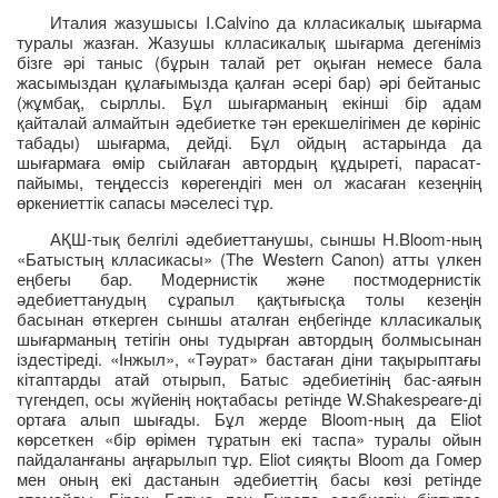
Италия жазушысы I.Calvino да клласикалық шығарма
туралы жазған. Жазушы клласикалық шығарма дегеніміз
бізге әрі таныс (бұрын талай рет оқыған немесе бала
жасымыздан құлағымызда қалған әсері бар) әрі бейтаныс
(жұмбақ, сырллы. Бұл шығарманың екінші бір адам
қайталай алмайтын әдебиетке тән ерекшелігімен де көрініс
табады) шығарма, дейді. Бұл ойдың астарында да
шығармаға өмір сыйлаған автордың құдыреті, парасат-
пайымы, теңдессіз көрегендігі мен ол жасаған кезеңнің
өркениеттік сапасы мәселесі тұр.
АҚШ-тық белгілі әдебиеттанушы, сыншы H.Bloom-ның
«Батыстың клласикасы» (The Western Canon) атты үлкен
еңбегы бар. Модернистік және постмодернистік
әдебиеттанудың сұрапыл қақтығысқа толы кезеңін
басынан өткерген сыншы аталған еңбегінде клласикалық
шығарманың тетігін оны тудырған автордың болмысынан
іздестіреді. «Інжыл», «Тәурат» бастаған діни тақырыптағы
кітаптарды атай отырып, Батыс әдебиетінің бас-аяғын
түгендеп, осы жүйенің ноқтабасы ретінде W.Shakespeare-ді
ортаға алып шығады. Бұл жерде Bloom-ның да Eliot
көрсеткен «бір өрімен тұратын екі таспа» туралы ойын
пайдаланғаны аңғарылып тұр. Eliot сияқты Bloom да Гомер
мен оның екі дастанын әдебиеттің басы көзі ретінде