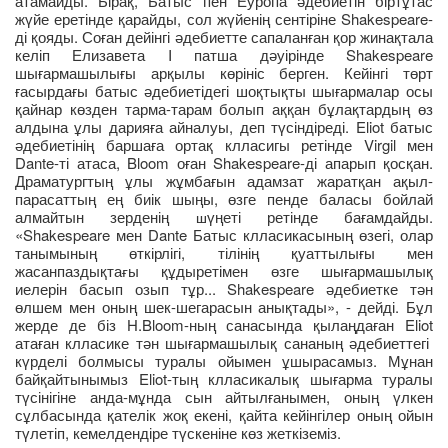
атамайды. Бірақ, Батыс пен Еуропа әдебиетін біртұтас
жүйе еретінде қарайды, сол жүйенің сентіріне Shakespeare-
ді қояды. Соған дейінгі әдебиетте сапаланған қор жинақтала
келіп Елизавета I патша дәуірінде Shakespeare
шығармашылығы арқылы көрініс берген. Кейінгі төрт
ғасырдағы батыс әдебиетідегі шоқтықты шығармалар осы
қайнар көзден тарма-тарам болып аққан бұлақтардың өз
алдына ұлы дарияға айналуы, деп түсіндіреді. Eliot батыс
әдебиетінің баршаға ортақ клласигы ретінде Virgil мен
Dante-ті атаса, Bloom оған Shakespeare-ді апарып қосқан.
Драматургтың ұлы жұмбағын адамзат жаратқан ақыл-
парасаттың ең биік шыңы, өзге пенде баласы бойлай
алмайтын зерденің
үңеті ретінде бағамдайды.
ш
«Shakespeare мен Dante Батыс клласикасының өзегі, олар
танымының өткірлігі, тілінің қуаттылығы мен
жасанпаздықта
ы құдыретімен өзге шығармашылық
ғ
иелерін басып озып тұр... Shakespeare әдебиетке тән
өлшем мен оның шек-шегарасын анықтады», - дейді. Бұл
жерде де біз H.Bloom-ның санасында қылаңдаған Eliot
атаған клласике тән шығармашылық сананың әдебиеттегі
күрделі болмысы туралы ойымен ұшырасамыз. Мұнан
байқайтынымыз Eliot-тың клласикалық шығарма туралы
түсінігіне анда-мұнда сын айтылғанымен, оның үлкен
сұлбасында қателік жоқ екені, қайта кейінгілер оның ойын
түлетіп, кемелдендіре түскеніне көз жеткіземіз.