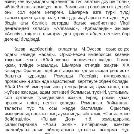
өзінің кең ау
ымдағы өркениеттік түс алатын дәуірін толық
қ
әйгілейтін шығарма ұсынған. Заманының өркениеттік деңгейі
оны сол өреге көтерген. Шығарма өзге түркі тілді
халықтармен қатар азақ тілінің де жауһарына жатады. Бұл
біздің аты белгісіз авторды батыс әдебиетінде Virgil
деңгейіндегі клласик, «Алпамыс», «Қобыланды» жырын
«Aeneis» тақлетті шығарма деп қарауға әбден негізіміз бар
дегенді білдіреді.
Қазақ әдебиетінің клласигы М.Әуезов орыс-кеңес
одағы кезінде жасады. Орыс-Ресей империясы кезеңін
тақырып еткен «Абай жолы» эпопмясын жазды. Роман
қазақ тілінде жазылды. Шығарма стилдік жақтан XIX
ғасырда Франция әдебиеті арқылы қалыптасқан реалистік
бағытқа құрылды. Романды Ресейдің империялық
прозасының аясында қарастырып, зерттеуге әбден болады.
Абай Ресей империясының географиялық аумағында, сол
жүйеде жасады, адам ретіндегі болмысы, түсінігі, ұстанымы
сол ортаның туындысына жақын. Бірақ, роман қазақ
прозасы тілінің негізін қалады. Романның бойындағы
таласты тұс та осы жерде басталады. Орыстың
империялық прозасының аумағында, айталық, «Соғыс және
бейбітшілік», «Тынық Дон», т.б. романдарына
салыстырғанда «Абай жолы» империяның өзектен
шалғайдағы алыс аймақтарына қатысты шығарма. Бұл