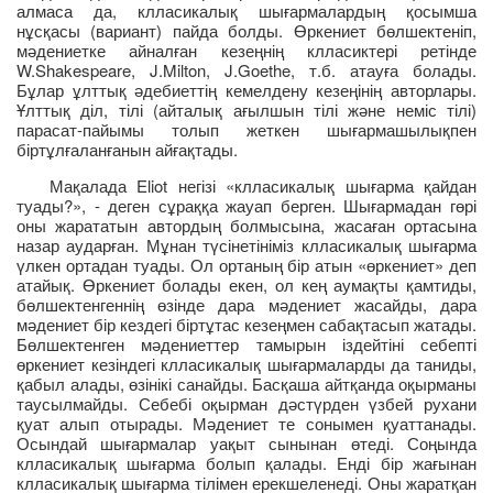
алмаса да, клласикалық шығармалардың қосымша
нұсқасы (вариант) пайда болды. Өркениет бөлшектеніп,
мәдениетке айналған кезеңнің клласиктері ретінде
W.Shakespeare, J.Milton, J.Goethe, т.б. атауға болады.
Бұлар ұлттық әдебиеттің кемелдену кезеңінің авторлары.
Ұлттық діл, тілі (айталық ағылшын тілі және неміс тілі)
парасат-пайымы толып жеткен шығармашылықпен
біртұлғаланғанын айғақтады.
Мақалада Eliot негізі «клласикалық шығарма қайдан
туады?», - деген сұраққа жауап берген. Шығармадан гөрі
оны жарататын автордың болмысына, жасаған ортасына
назар аударған. Мұнан түсінетініміз клласикалық шығарма
үлкен ортадан туады. Ол ортаның бір атын «өркениет» деп
атайық. Өркениет болады екен, ол кең аумақты қамтиды,
бөлшектенгеннің өзінде дара мәдениет жасайды, дара
мәдениет бір кездегі біртұтас кезеңмен сабақтасып жатады.
Бөлшектенген мәдениеттер тамырын іздейтіні себепті
өркениет кезіндегі клласикалық шығармаларды да таниды,
қабыл алады, өзінікі санайды. Басқаша айтқанда оқырманы
таусылмайды. Себебі оқырман дәстүрден үзбей рухани
қуат алып отырады. Мәдениет те сонымен қуаттанады.
Осындай шығармалар уақыт сынынан өтеді. Соңында
клласикалық шығарма болып қалады. Енді бір жағынан
клласикалық шығарма тілімен ерекшеленеді. Оны жаратқан