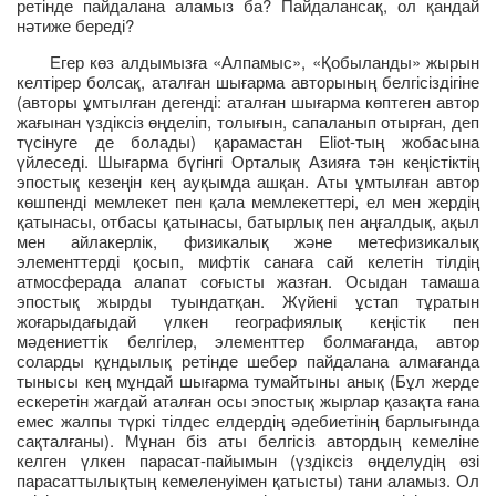
ретінде пайдалана аламыз ба? Пайдалансақ, ол қандай
нәтиже береді?
Егер көз алдымызға «Алпамыс», «Қобыланды» жырын
келтірер болсақ, аталған шығарма авторының белгісіздігіне
(авторы ұмтылған дегенді: аталған шығарма көптеген автор
жағынан үздіксіз өңделіп, толығын, сапаланып отырған, деп
түсінуге де болады) қарамастан Eliot-тың жобасына
үйлеседі. Шығарма бүгінгі Орталық Азияға тән кеңістіктің
эпостық кезеңін кең ауқымда ашқан. Аты ұмтылған автор
көшпенді мемлекет пен қала мемлекеттері, ел мен жердің
қатынасы, отбасы қатынасы, батырлық пен аңғалдық, ақыл
мен айлакерлік, физикалық және метефизикалық
элементтерді қосып, мифтік санаға сай келетін тілдің
атмосферада алапат соғысты жазған. Осыдан тамаша
эпостық жырды туындатқан. Жүйені ұстап тұратын
жоғарыдағыдай үлкен географиялық кеңістік пен
мәдениеттік белгілер, элементтер болмағанда, автор
соларды құндылық ретінде шебер пайдалана алмағанда
тынысы кең мұндай шығарма тумайтыны анық (Бұл жерде
ескеретін жағдай аталған осы эпостық жырлар қазақта ғана
емес жалпы түркі тілдес елдердің әдебиетінің барлығында
сақталғаны). Мұнан біз аты белгісіз автордың кемеліне
келген үлкен парасат-пайымын (үздіксіз өңделудің өзі
парасаттылықтың кемеленуімен қатысты) тани аламыз. Ол