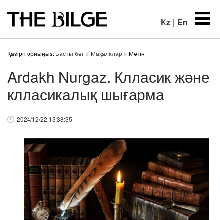
Kz
|
En
Қазіргі орныңыз:
Басты бет
>
Мақалалар
> Мәтін
Ardakh Nurgaz. Клласик және
клласикалық шығарма
2024/12/22 13:38:35