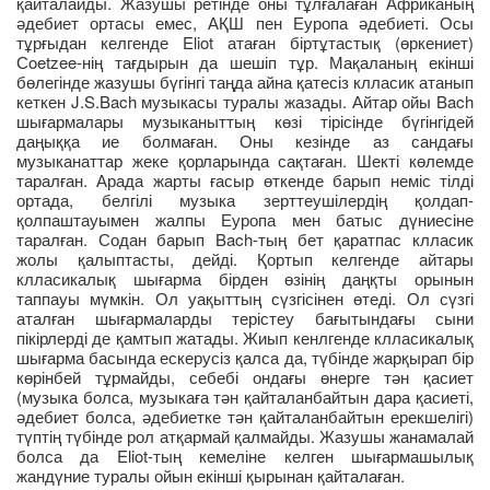
қайталайды. Жазушы ретінде оны тұлғалаған Африканың
әдебиет ортасы емес, АҚШ пен Еуропа әдебиеті. Осы
тұрғыдан келгенде Eliot атаған біртұтастық (өркениет)
Сoetzee-нің тағдырын да шешіп тұр. Мақаланың екінші
бөлегінде жазушы бүгінгі таңда айна қатесіз клласик атанып
кеткен J.S.Bach музыкасы туралы жазады. Айтар ойы Bach
шығармалары музыканыттың көзі тірісінде бүгінгідей
даңыққа ие болмаған. Оны кезінде аз сандағы
музыканаттар жеке қорларында сақтаған. Шекті көлемде
таралған. Арада жарты ғасыр өткенде барып неміс тілді
ортада, белгілі музыка зерттеушілердің қолдап-
қолпаштауымен жалпы Еуропа мен батыс дүниесіне
таралған. Содан барып Bach-тың бет қаратпас клласик
жолы қалыптасты, дейді. Қортып келгенде айтары
клласикалық шығарма бірден өзінің даңқты орынын
таппауы мүмкін. Ол уақыттың сүзгісінен өтеді. Ол сүзгі
аталған шығармаларды терістеу бағытындағы сыни
пікірлерді де қамтып жатады. Жиып кенлгенде клласикалық
шығарма басында ескерусіз қалса да, түбінде жарқырап бір
көрінбей тұрмайды, себебі ондағы өнерге тән қасиет
(музыка болса, музыкаға тән қайталанбайтын дара қасиеті,
әдебиет болса, әдебиетке тән қайталанбайтын ерекшелігі)
түптің түбінде рол атқармай қалмайды. Жазушы жанамалай
болса да Eliot-тың кемеліне келген шығармашылық
жандүние туралы ойын екінші қырынан қайталаған.