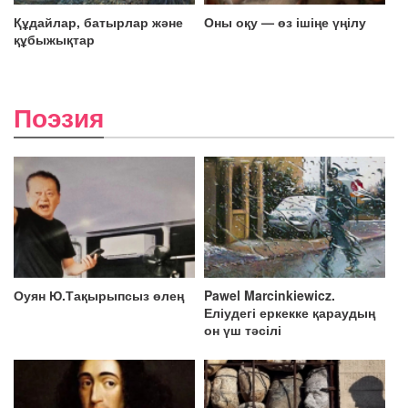
Құдайлар, батырлар және
Оны оқу — өз ішіңе үңілу
құбыжықтар
Поэзия
Оуян Ю.Тақырыпсыз өлең
Pawel Marcinkiewicz.
Еліудегі еркекке қараудың
он үш тәсілі