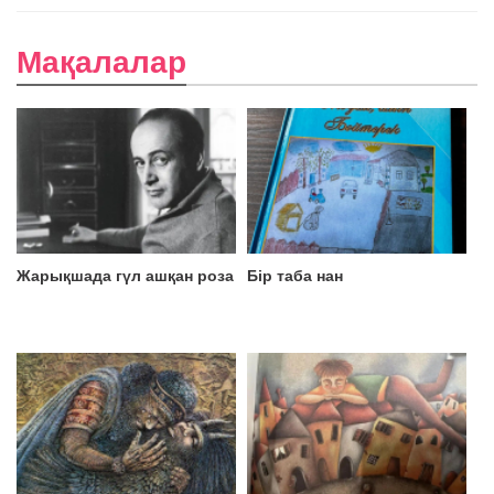
Мақалалар
Жарықшада гүл ашқан роза
Бір таба нан