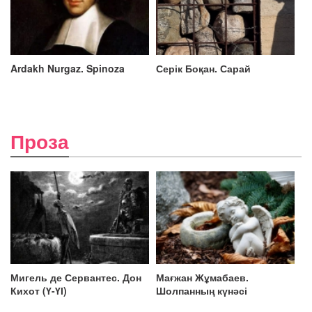
Ardakh Nurgaz. Spinoza
Серік Боқан. Сарай
Проза
Мигель де Сервантес. Дон
Мағжан Жұмабаев.
Кихот (Ү-ҮІ)
Шолпанның күнәсі