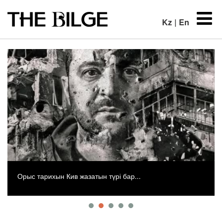
Kz
|
En
Орыс тарихын Кив жазатын түрі бар...