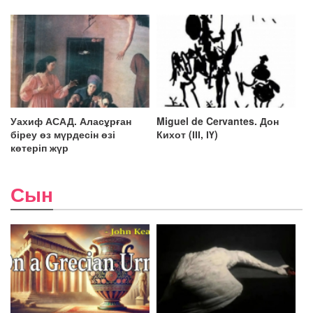
Уахиф АСАД. Аласұрған
Miguel de Cervantes. Дон
біреу өз мүрдесін өзі
Кихот (ІІІ, ІҮ)
көтеріп жүр
Сын