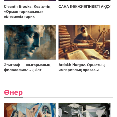
Cleanth Brooks. Keats-тің
САНА КӨКЖИЕГІНДЕГІ АҚҚУ
«Орман тарихшысы»
сілтемесіз тарих
Эпиграф — шығарманың
Ardakh Nurgaz. Орыстың
философиялық кілті
империялық прозасы
Өнер