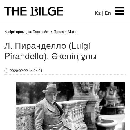
Kz
|
En
Қазіргі орныңыз:
Басты бет
>
Проза
> Мәтін
Л. Пиранделло (Luigi
Pirandello): Әкенің ұлы
2020/02/22 14:34:21