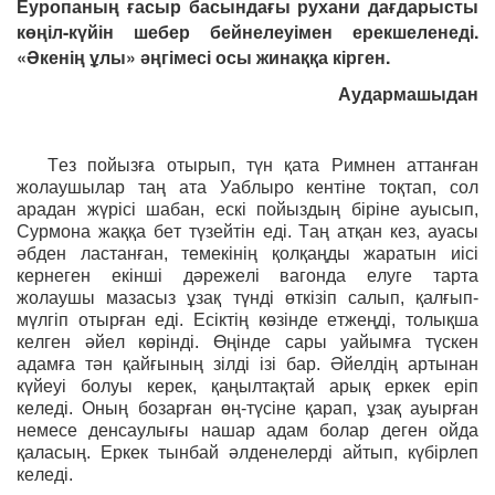
Еуропаның ғасыр басындағы рухани дағдарысты
көңіл-күйін шебер бейнелеуімен ерекшеленеді.
«Әкенің ұлы» әңгімесі осы жинаққа кірген.
Аудармашыдан
Тез пойызға отырып, түн қата Римнен аттанған
жолаушылар таң ата Уаблыро кентіне тоқтап, сол
арадан жүрісі шабан, ескі пойыздың біріне ауысып,
Сурмона жаққа бет түзейтін еді. Таң атқан кез, ауасы
әбден ластанған, темекінің қолқаңды жаратын иісі
кернеген екінші дәрежелі вагонда елуге тарта
жолаушы мазасыз ұзақ түнді өткізіп салып, қалғып-
мүлгіп отырған еді. Есіктің көзінде етжеңді, толықша
келген әйел көрінді. Өңінде сары уайымға түскен
адамға тән қайғының зілді ізі бар. Әйелдің артынан
күйеуі болуы керек, қаңылтақтай арық еркек еріп
келеді. Оның бозарған өң-түсіне қарап, ұзақ ауырған
немесе денсаулығы нашар адам болар деген ойда
қаласың. Еркек тынбай әлденелерді айтып, күбірлеп
келеді.