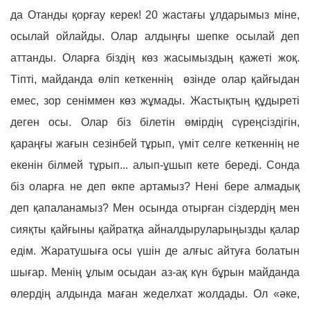
да Отанды қорғау керек! 20 жастағы ұлдарымыз міне,
осылай ойлайды. Олар алдыңғы шепке осылай деп
аттанды. Оларға біздің көз жасымыздың қажеті жоқ.
Тіпті, майданда өліп кеткеннің өзінде олар қайғыдан
емес, зор сеніммен көз жұмады. Жастықтың құдыреті
деген осы. Олар біз білетін өмірдің сүреңсіздігін,
қараңғы жағын сезінбей тұрып, үміт селге кеткеннің не
екенін білмей тұрып... алып-ұшып кете береді. Сонда
біз оларға не деп өкпе артамыз? Нені бере алмадық
деп қапаланамыз? Мен осында отырған сіздердің мен
сияқты қайғыны қайратқа айналдыруларыңызды қалар
едім. Жаратушыға осы үшін де алғыс айтуға болатын
шығар. Менің ұлым осыдан аз-ақ күн бұрын майданда
өлердің алдында маған жеделхат жолдады. Ол «әке,