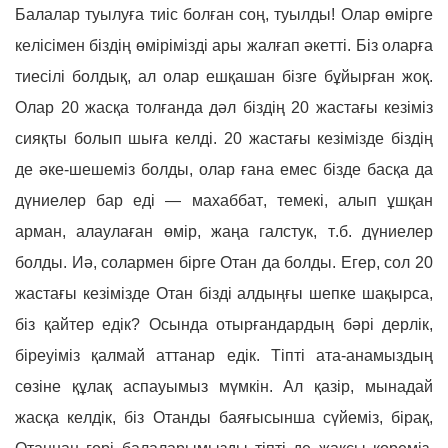
Балалар туылуға тиіс болған соң, туылды! Олар өмірге
келісімен біздің өмірімізді ары жалғап әкетті. Біз оларға
тиесілі болдық, ал олар ешқашан бізге бұйырған жоқ.
Олар 20 жасқа толғанда дәл біздің 20 жастағы кезіміз
сияқты болып шыға келді. 20 жастағы кезімізде біздің
де әке-шешеміз болды, олар ғана емес бізде басқа да
дүниелер бар еді — махаббат, темекі, алып ұшқан
арман, алаулаған өмір, жаңа галстук, т.б. дүниелер
болды. Иә, солармен бірге Отан да болды. Егер, сол 20
жастағы кезімізде Отан бізді алдыңғы шепке шақырса,
біз қайтер едік? Осында отырғандардың бәрі дерлік,
біреуіміз қалмай аттанар едік. Тіпті ата-анамыздың
сөзіне құлақ аспауымыз мүмкін. Ал қазір, мынадай
жасқа келдік, біз Отанды баяғысынша сүйеміз, бірақ,