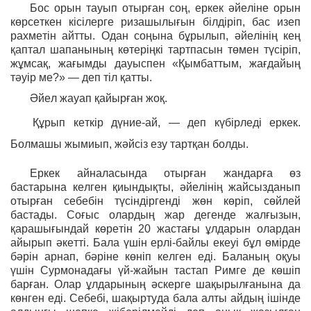
Бос орын тауып отырған соң, еркек әйеліне орын
көрсеткен кісілерге ризашылығын білдіріп, бас изеп
рахметін айтты. Одан соңына бұрылып, әйелінің кең
қаптал шапанының көтеріңкі тартпасын төмен түсіріп,
жұмсақ, жағымды дауыспен «Қымбаттым, жағдайың
тәуір ме?» — деп тіл қатты.
Әйел жауап қайырған жоқ.
Құрып кеткір дүние-ай, — деп күбірледі еркек.
Болмашы жымиып, жәйсіз езу тартқан болды.
Еркек айналасында отырған жандарға өз
бастарына келген қиындықты, әйелінің жайсызданып
отырған себебін түсіндіргенді жөн көріп, сөйлей
бастады. Соғыс олардың жар дегенде жалғызын,
қарашығындай көретін 20 жастағы ұлдарын олардан
айырып әкетті. Бала үшін ерлі-байлы екеуі бұл өмірде
бәрін арнап, бәріне көніп келген еді. Баланың оқуы
үшін Сурмонадағы үй-жайын тастап Римге де көшіп
барған. Олар ұлдарының әскерге шақырылғанына да
көнген еді. Себебі, шақыртуда бала алты айдың ішінде