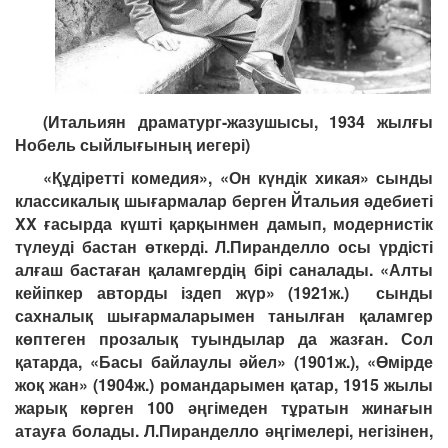
(Итальиян драматург-жазушысы, 1934 жылғы
Нобель сыйлығының иегері)
«Құдіретті комедия», «Он күндік хикая» сынды
классикалық шығармалар берген Йтальия әдебиеті
XX ғасырда күшті қарқынмен дамып, модернистік
түлеуді бастан өткерді. Л.Пиранделло осы үрдісті
алғаш бастаған қаламгердің бірі саналады. «Алты
кейіпкер авторды іздеп жүр» (1921ж.) сынды
сахналық шығармаларымен танылған қаламгер
көптеген прозалық туындылар да жазған. Сол
қатарда, «Басы байлаулы әйел» (1901ж.), «Өмірде
жоқ жан» (1904ж.) романдарымен қатар, 1915 жылы
жарық көрген 100 әңгімеден тұратын жинағын
атауға болады. Л.Пиранделло әңгімелері, негізінен,