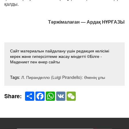
қалды.
Тәржімалаған — Ардақ НҰРҒАЗЫ
Сайт материалын пайдалану үшін редакция келісімі
керек және гиперсілтеме жасау міндетті ©Білге -
Мәдениет пен өнер сайты
Tags:
Л. Пиранделло (Luigi Pirandello): Әкенің ұлы
Share
Facebook
WhatsApp
VK
WeChat
Share: