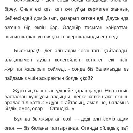
біреу. Оның екі көзі көп күн ұйқы көрмеген жанның
бейнесіндей домбығып, қызарып кеткен еді. Даусында
өзгеше бір екпін бар. Әлдебір тасыған қайраттан
шығып жатқан үн сияқты сөздері жалынды естіледі.
Былжырақ! - деп әлгі адам сөзін тағы қайталады,
алақанымен аузын көлегейлеп, кетілген екі тісін
жұрттан жасырып сөйледі, - сонда біз баламызды өз
пайдамыз үшін асырайтын болдық қой?
Жұрттың бәрі оған үдірейе қарап қалды. Әлгі соғыс
басталған күні ұлы алдыңғы шепке кеткен әке өкініш
аралас тіл қатты: «Дұрыс айтасың, амал не, баламыз
біздікі емес, олар — Отандікі...»
Бұл да былжыраған сөз! — деді әлгі семіз адам
оған, — біз баланы таптырғанда, Отанды ойладық па?