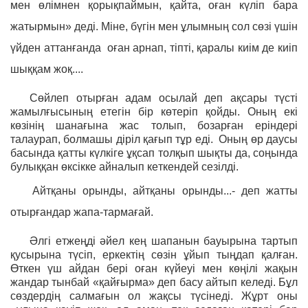
мен өлімнен қорықпаймын, қайта, оған күліп бара
жатырмын» деді. Міне, бүгін мен ұлымның сол сөзі үшін
үйден аттанғанда оған арнап, тіпті, қаралы киім де киіп
шыққам жоқ....
Сөйлеп отырған адам осылай деп ақсары түсті
жамылғысының етегін бір көтеріп қойды. Оның екі
көзінің шанағына жас толып, бозарған еріндері
талаурап, болмашы діріл қағып тұр еді. Оның өр даусы
басында қатты күлкіге ұқсап толқып шықты да, соңында
булыққан өксікке айналып кеткендей сезілді.
Айтқаны орынды, айтқаны орынды...- деп жатты
отырғандар жапа-тармағай.
Әлгі етжеңді әйел кең шапанын бауырына тартып
қусырына түсіп, еркектің сөзін ұйып тыңдап қалған.
Өткен үш айдан бері оған күйеуі мен көңілі жақын
жандар тынбай «қайғырма» деп басу айтып келеді. Бұл
сөздердің салмағын ол жақсы түсінеді. Жұрт оны