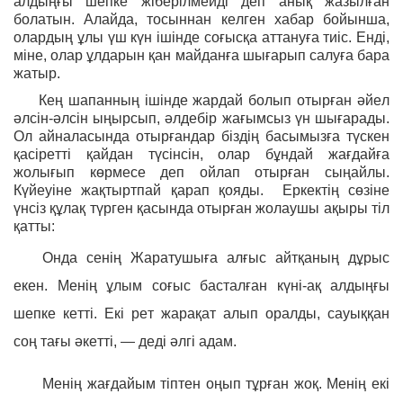
алдыңғы шепке жіберілмейді деп анық жазылған
болатын. Алайда, тосыннан келген хабар бойынша,
олардың ұлы үш күн ішінде соғысқа аттануға тиіс. Енді,
міне, олар ұлдарын қан майданға шығарып салуға бара
жатыр.
Кең шапанның ішінде жардай болып отырған әйел
әлсін-әлсін ыңырсып, әлдебір жағымсыз үн шығарады.
Ол айналасында отырғандар біздің басымызға түскен
қасіретті қайдан түсінсін, олар бұндай жағдайға
жолығып көрмесе деп ойлап отырған сыңайлы.
Күйеуіне жақтыртпай қарап қояды. Еркектің сөзіне
үнсіз құлақ түрген қасында отырған жолаушы ақыры тіл
қатты:
Онда сенің Жаратушыға алғыс айтқаның дұрыс
екен. Менің ұлым соғыс басталған күні-ақ алдыңғы
шепке кетті. Екі рет жарақат алып оралды, сауыққан
соң тағы әкетті, — деді әлгі адам.
Менің жағдайым тіптен оңып тұрған жоқ. Менің екі