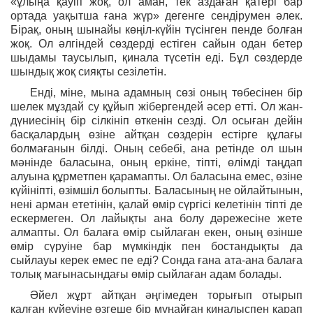
«ұлыңа қауіп жоқ, ол аман, тек аздаған қатері бар
ортада уақытша ғана жүр» дегенге сендірумен әлек.
Бірақ, оның шынайы көңіл-күйін түсінген пенде болған
жоқ. Ол әлгіндей сөздерді естіген сайын одан бетер
шыдамы таусылып, қинала түсетін еді. Бұл сөздерде
шындық жоқ сияқты сезілетін.
Енді, міне, мына адамның сөзі оның төбесінен бір
шелек мұздай су құйып жібергендей әсер етті. Ол жан-
дүниесінің бір сілкініп өткенін сезді. Ол осыған дейін
басқалардың өзіне айтқан сөздерін естірге құлағы
болмағанын білді. Оның себебі, ана ретінде ол шын
мәнінде баласына, оның еркіне, тіпті, өлімді таңдап
алуына құрметпен қарамапты. Ол баласына емес, өзіне
күйініпті, өзімшіл болыпты. Баласының не ойлайтынын,
нені арман ететінін, қалай өмір сүргісі келетінін тіпті де
ескермеген. Ол лайықты ана болу дәрежесіне жете
алмапты. Ол балаға өмір сыйлаған екен, оның өзінше
өмір сүруіне бар мүмкіндік пен бостандықты да
сыйлауы керек емес пе еді? Сонда ғана ата-ана балаға
толық мағынасындағы өмір сыйлаған адам болады.
Әйел жұрт айтқан әңгімеден торығып отырып
қалған күйеуіне өзгеше бір мұңайған қиналыспен қарап