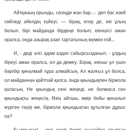
Айтқаның орынды, сөзіңде жан бар...- деп бас изей
сөйледі әйелдің күйеуі, — бірақ, егер де, екі ұлың
болып, бірі майданда бірдеңе болып, екіншісі аман
оралса, онда азырақ азап тартатының мүмкін ғой...
И, - деді әлгі адам аздап сабырсызданып, - ұлдың
біреуі аман оралса, ол да демеу. Бірақ, екінші ұл үшін
бәрібір қиналмай тұра алмайсың. Ал жалғыз ұл болса,
ол майданнан қайтпай қалса, онда қиындықпен біржола
қаласың. Не қиындық сені жеңеді, не болмаса сен
қиындықты жеңесің. Өзің айтшы, өмір бойы қиналып
жүрген тәуір ме, біржола қиындықтан құтылған дұрыс
па?
Былжырақ! - деп сөзді бөлді анадайда отырған