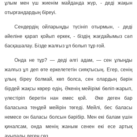
ұлым мен үш жиенім майданда жүр, - деді жақын
отырғандардың біреуі.
Сендердің ойларыңды түсініп отырмын, - деді
әйеліне қарап қойып еркек, - біздің жағдайымыз сәл
басқашалау. Бізде жалғыз ұл болып тұр ғой.
Онда не тұр? — деді әлгі адам, — сен ұлыңды
жалғыз ұл деп өте еркелететін сияқтысың. Егер, сенің
ұлың біреу болмай, көп болса, сен олардың бәрін
бірдей жақсы көрер едің. Әкенің мейірімі бөліп-жарып,
үлестіріп беретін нан емес қой. Әке деген бар
баласына теңдей мейірін төгеді. Мейлі, бес баласы
немесе он баласы болсын бәрібір. Мен екі балам үшін
қиналсам, онда менің жаным сенен екі есе артық
ауырады деген сөз...