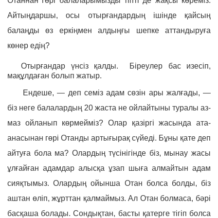
Отаннан гөрі балаларымызды тіпті де жақсы көреміз.
Айтыңдаршы, осы отырғандардың ішінде қайсың
балаңды өз еркіңмен алдыңғы шепке аттандыруға
көнер едің?
Отырғандар үнсіз қалды. Біреулер бас изесіп,
мақұлдаған болып жатыр.
Ендеше, — деп семіз адам сөзін ары жалғады, —
біз неге балалардың 20 жаста не ойлайтыны туралы аз-
маз ойланып көрмейміз? Олар қазіргі жасында ата-
анасынан гөрі Отанды артығырақ сүйеді. Бұны қате деп
айтуға бола ма? Олардың түсінігінде біз, мынау жасы
ұлғайған адамдар алысқа ұзап шыға алмайтын адам
сияқтымыз. Олардың ойынша Отан болса болды, біз
аштан өліп, жұрттан қалмаймыз. Ал Отан болмаса, бәрі
басқаша болады. Сондықтан, басты қатерге тігіп болса