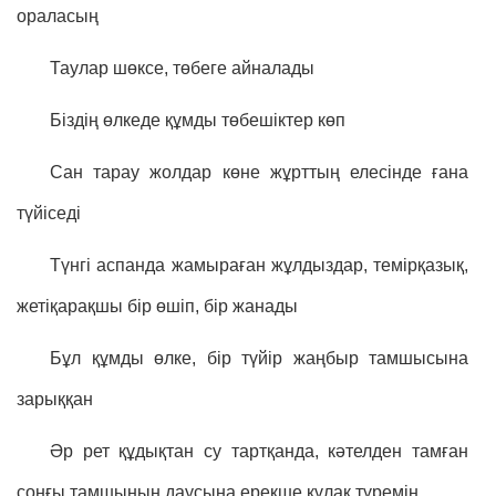
ораласың
Таулар шөксе, төбеге айналады
Біздің өлкеде құмды төбешіктер көп
Сан тарау жолдар көне жұрттың елесінде ғана
түйіседі
Түнгі аспанда жамыраған жұлдыздар, темірқазық,
жетіқарақшы бір өшіп, бір жанады
Бұл құмды өлке, бір түйір жаңбыр тамшысына
зарыққан
Әр рет құдықтан су тартқанда, кәтелден тамған
соңғы тамшының даусына ерекше құлақ түремін