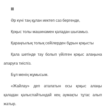
III
Әр күні таң құлан иектеп саз бергенде,
Қоқыс толы машинамен қаладан шығамыз.
Қараңғылық толық сейілерден бұрын қоқысты
Қала шетінде тау болып үйілген қоқыс алаңына
апаруға тиіспіз.
Бұл менің жұмысым.
«Жайлау» деп аталатын осы қоқыс алаңы
қаладан қалыспайтындай кең аумақты тұтас алып
жатыр.