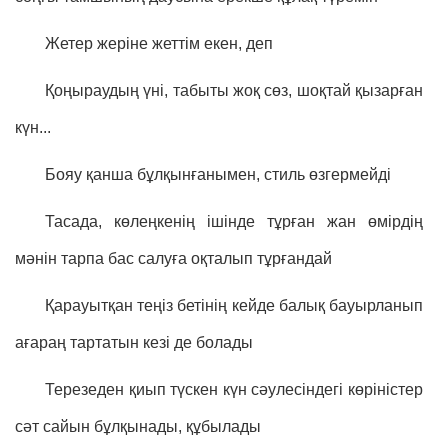
Жетер жеріне жеттім екен, деп
Қоңыраудың үні, табыты жоқ сөз, шоқтай қызарған
күн...
Бояу қанша бұлқынғанымен, стиль өзгермейді
Тасада, көлеңкенің ішінде тұрған жан өмірдің
мәнін тарпа бас салуға оқталып тұрғандай
Қарауытқан теңіз бетінің кейде балық бауырланып
ағараң тартатын кезі де болады
Терезеден қиып түскен күн сәулесіндегі көріністер
сәт сайын бұлқынады, құбылады