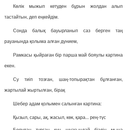
Көлік мыжып кетуден бұрын жолдан алып
тастайтын, деп еңкейдім.
Сонда балық бауырланып саз берген таң
рауанында қолыма алған дүнием,
Рамкасы қыйраған бір парша май бояулы картина
екен.
Су тиіп тозған, шаң-топырақтан бұлғанған,
жартылай жыртылған, бірақ
Шебер адам қолымен салынған картина:
Қызыл, сары, ақ, жасыл, көк, қара... рең-түс
Бояудан тұрған күн шуағындай біздің мына