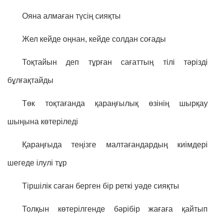
Ояна алмаған түсің сияқты
Жел кейде оңнан, кейде солдан соғады
Тоқтайын деп тұрған сағаттың тілі тәрізді
бұлғақтайды
Төк тоқтағанда қараңғылық өзінің шырқау
шыңына көтеріледі
Қараңғыда теңізге малтағандардың киімдері
шегеде ілулі тұр
Тіршілік саған берген бір реткі уәде сияқты
Толқын көтерілгенде бәрібір жағаға қайтып