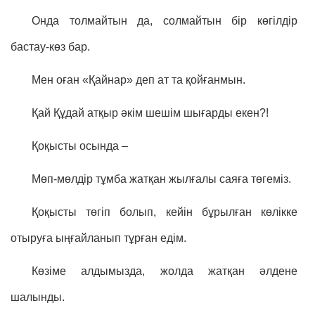
Онда толмайтын да, солмайтын бір көгілдір
бастау-көз бар.
Мен оған «Қайнар» деп ат та қойғанмын.
Қай Құдай атқыр әкім шешім шығарды екен?!
Қоқысты осында –
Мөп-мөлдір тұмба жатқан жылғалы саяға төгеміз.
Қоқысты төгіп болып, кейін бұрылған көлікке
отыруға ыңғайланып тұрған едім.
Көзіме алдымызда, жолда жатқан әлдене
шалынды.