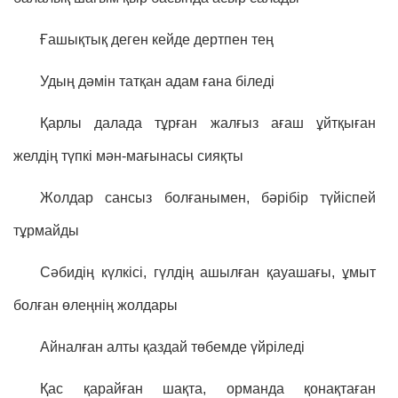
Ғашықтық деген кейде дертпен тең
Удың дәмін татқан адам ғана біледі
Қарлы далада тұрған жалғыз ағаш ұйтқыған
желдің түпкі мән-мағынасы сияқты
Жолдар сансыз болғанымен, бәрібір түйіспей
тұрмайды
Сәбидің күлкісі, гүлдің ашылған қауашағы, ұмыт
болған өлеңнің жолдары
Айналған алты қаздай төбемде үйріледі
Қас қарайған шақта, орманда қонақтаған