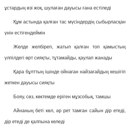
ұстардың өзі жоқ, шулаған дауысы ғана естіледі
Құм астында қалған тас мүсіндердің сыбырласқан
үнін естігендеймін
Желде желбіреп, жатып қалған топ қамыстың
үлпілдегі өрт сияқты, тұтамайды, қаулап жанады
Қара бұлттың ішінде ойнаған найзағайдың кешігіп
жеткен дауысы сияқты
Бояу, сөз, көктемде еріген мұзсобық, тамшы
Айнаның беті көл, әр рет тамған сайын дір етеді,
дір етеді де қалпына келеді