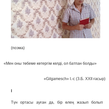
(поэма)
«Мен оны төбеме көтергім келді, ол батпан болды»
«Gilgamesch» I.-c (З.Б. XXII ғасыр)
I
Түн ортасы ауған да, бір өлең жазып болып