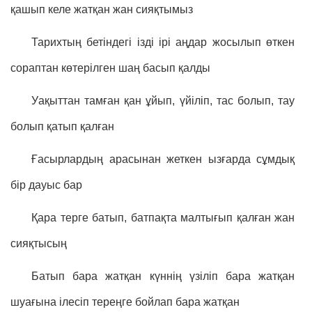
қашып келе жатқан жан сияқтымыз
Тарихтың бетіндегі ізді ірі аңдар жосылып өткен
сораптан көтерілген шаң басып қалды
Уақыттан тамған қан ұйып, үйіліп, тас болып, тау
болып қатып қалған
Ғасырлардың арасынан жеткен ызғарда сұмдық
бір дауыс бар
Қара терге батып, батпақта малтығып қалған жан
сияқтысың
Батып бара жатқан күннің үзіліп бара жатқан
шуағына ілесіп тереңге бойлап бара жатқан