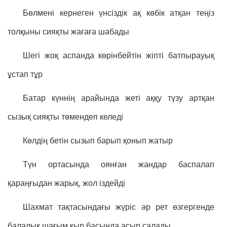
Бөлмені кернеген үнсіздік ақ көбік атқан теңіз
толқыны сияқты жағаға шабады
Шегі жоқ аспанда көрінбейтін жіпті батпырауық
ұстап тұр
Батар күннің арайында жеті аққу түзу артқан
сызық сияқты төмендеп келеді
Көлдің бетін сызып барып қонып жатыр
Түн ортасында оянған жандар баспалап
қараңғыдан жарық, жол іздейді
Шахмат тақтасындағы жүріс әр рет өзгергенде
балалық шағым қыр басында асыр салады