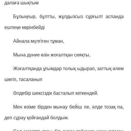
далаға шықтым
Бұлыңғыр, бұлтты, жұлдызсыз сұрғылт аспанда
ештеңе көрінбейді
Айнала мүлгіген тұман,
Мына дүние өзін жоғалтқан сияқты,
Жоғалтқанда ұғымдар толық ыдырап, заттық әлем
шөгіп, тасаланып
Әлдебір шексіздік басталып кеткендей.
Мен өзіме бірден мынау бейіш пе, әлде тозақ па,
деп сұрау қойғандай болдым.