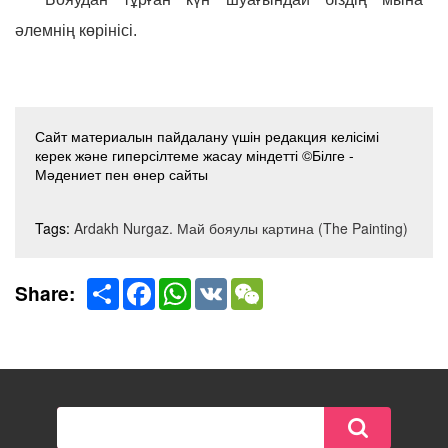
әлемнің көрінісі.
Сайт материалын пайдалану үшін редакция келісімі
керек және гиперсілтеме жасау міндетті ©Білге -
Мәдениет пен өнер сайты
Tags:
Ardakh Nurgaz. Май бояулы картина (The Painting)
Share
Facebook
WhatsApp
VK
WeChat
Share: