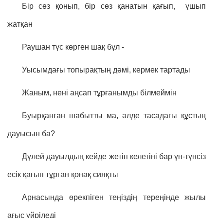
Бір сөз қонып, бір сөз қанатын қағып, ұшып
жатқан
Раушан түс көрген шақ бұл -
Уысымдағы топырақтың дәмі, кермек тартады
Жаным, нені аңсап тұрғанымды білмеймін
Буырқанған шабытты ма, әлде тасадағы құстың
дауысын ба?
Дүлей дауылдың кейде жетіп келетіні бар үн-түнсіз
есік қағып тұрған қонақ сияқты
Арнасында өрекпіген теңіздің тереңінде жылы
ағыс үйріледі