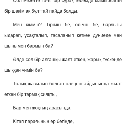
Сол мезетте тағы бір сұрақ төбемде мамырлаған
бір шөкім ақ бұлттай пайда болды.
Мен кіммін? Тірімін бе, өлімін бе, барлығы
ыдарап, ұсақталып, тасаланып кеткен дүниеде мен
шынымен бармын ба?
Әлде сол бір алғашқы жалт еткен, жарық түскенде
шыққан үнмін бе?
Толық жазылып болған өлеңнің айдынында жылт
еткен бір тармақ сияқты,
Бар мен жоқтың арасында,
Кітап парағының әр бетінде,