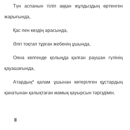
Түн аспанын тіліп аққан жұлдыздың өртенген
жарығында,
Қас пен көздің арасында,
Әлгі тоқтап тұрған жебенің ұшында,
Ояна келгенде қолыңда қалған раушан гүлінің
қауашағында,
Атардың* қалам ұшынан көтерілген құстардың
қанатынан қалықтаған мамық қауырсын тәріздімін.
II