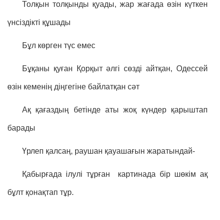
Толқын толқынды қуады, жар жағада өзін күткен
үнсіздікті құшады
Бұл көрген түс емес
Бұқаны қуған Қорқыт әлгі сөзді айтқан, Одессей
өзін кеменің діңгегіне байлатқан сәт
Ақ қағаздың бетінде аты жоқ күндер қарыштап
барады
Үрлеп қалсаң, раушан қауашағын жаратындай-
Қабырғада ілулі тұрған картинада бір шөкім ақ
бұлт қонақтап тұр.