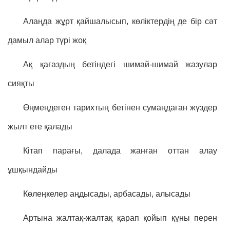
Алаңда жұрт қайшалысып, көліктердің де бір сәт
дамыл алар түрі жоқ
Ақ қағаздың бетіндегі шимай-шимай жазулар
сияқты
Өңмеңдеген тарихтың бетінен сумаңдаған жүздер
жылт ете қалады
Кітап парағы, далада жанған оттан алау
ұшқындайды
Көлеңкелер аңдысады, арбасады, алысады
Артына жалтақ-жалтақ қарап қойып құны перен