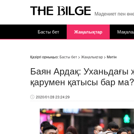
Мәдениет пен өн
Басты бет
Жаңалықтар
Мақала
Қазіргі орныңыз:
Басты бет
>
Жаңалықтар
> Мәтін
Баян Ардақ: Уханьдағы
қарумен қатысы бар ма
2020/01/28 23:24:29