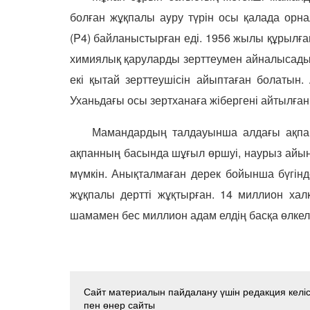
болған жұқпалы аyру түрін осы қалада ор
(
P4
) байланыстырған еді. 1956 жылы құрылға
химиялық қаруларды зерттеумен айналысады е
екі қытай зерттеушісін айыптаған болатын.
Уханьдағы осы зертханаға жібергені айтылған 
Мамандардың талдауынша алдағы ақпан
ақпанның басында шұғыл өршуі, наурыз айын
мүмкін. Анықталмаған дерек бойынша бүгін
жұқпалы дертті жұқтырған. 14 миллион хал
шамамен бес миллион адам елдің басқа өлкеле
Сайт материалын пайдалану үшін редакция келісі
пен өнер сайты