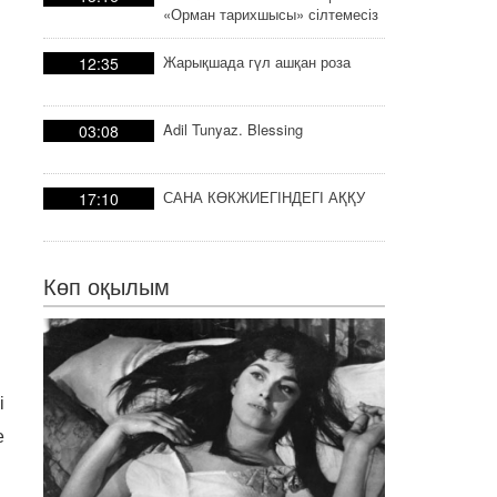
«Орман тарихшысы» сілтемесіз
тарих
Жарықшада гүл ашқан роза
12:35
Adil Tunyaz. Blessing
03:08
САНА КӨКЖИЕГІНДЕГІ АҚҚУ
17:10
Көп оқылым
і
е