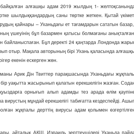
сі байқалған алғашқы адам 2019 жылдың 1- желтоқсанынд
ертке шылдыққандардың саны төртке жеткен. Қытай үкімет
аурудың қайнары – Уханьдағы ет тағамдарын сататын базар,
мның үшеуінің бұл базармен қатысы болмағаны анықталған
ен байланыспаған. Бұл деректі 24 қаңтарда Лондонда жары
ып отыр. Мақала авторының бірі Ухань қаласында алғашқ
гер екенін ескерген жөн.
маны Арик Дін Твиттер парақшасында Уханьдағы жұқпал
і бір уақытта жасырынып қалатын ерекшелігін жазған. Сода
ақуыздарға орнығып алып адамды тез арада өлім қаупін
вирустың мұндай ерекшелігі табиғатта кездеспейді. Ашы
олған жұқпалы дерттің вирусы адам қолымен өзгертілге
ры, айталық АҚШ, Израиль зерттеушілері Уханьда пайд