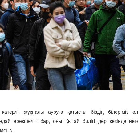
атерлі, жұқпалы ауруға қатысты біздің білеріміз әл
дай ерекшелігі бар, оны Қытай билігі дер кезінде нег
ымсыз.