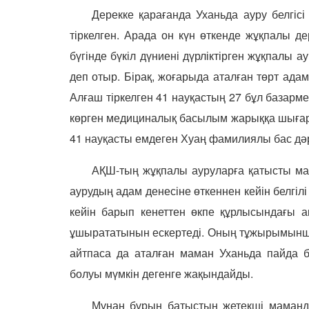
Дерекке қарағанда Уханьда ауру белгі
тіркелген. Арада он күн өткенде жұқпалы д
бүгінде бүкіл дүниені дүрліктірген жұқпалы 
деп отыр. Бірақ, жоғарыда аталған төрт ада
Алғаш тіркелген 41 науқастың 27 бұл базарм
көрген медициналық басылым жарыққа шығар
41 науқасты емдеген Хуаң фамилиялы бас дәрі
АҚШ-тың жұқпалы ауруларға қатысты ма
аурудың адам денесіне өткеннен кейін белгіл
кейін барып кенеттен өкпе құрлысындағы 
ұшырататынын ескертеді. Оның тұжырымынша 
айтпаса да аталған маман Уханьда пайда б
болуы мүмкін дегенге жақындайды.
Мұнан бұрын батыстың жетекші маманда