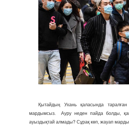
Қытайдың Ухань қаласында таралған қ
мардымсыз.
Ауру неден пайда болды, қан
ауыздықтай алмады? Сұрақ көп, жауап мард