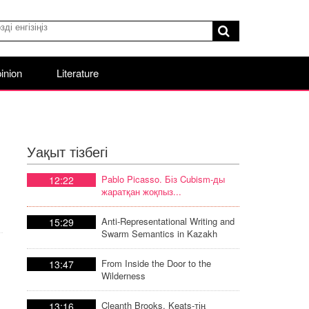
inion
Literature
Уақыт тізбегі
Pablo Picasso. Біз Cubism-ды
12:22
жаратқан жоқпыз...
Anti-Representational Writing and
15:29
Swarm Semantics in Kazakh
Poetic Discourse
From Inside the Door to the
13:47
Wilderness
Cleanth Brooks. Keats-тің
13:16