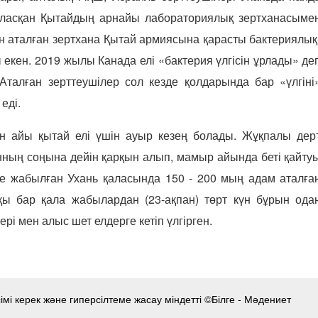
наласқан Қытайдың арнайы лабораториялық зертханасыме
н аталған зертхана Қытай армиясына қарасты бактериялық
кен. 2019 жылы Канада елі «бактерия үлгісін ұрлады» де
 Аталған зерттеушілер сол кезде қолдарында бар «үлгіні
еді.
 айы қытай елі үшін ауыр кезең болады. Жұқпалы дер
ның соңына дейін қарқын алып, мамыр айында беті қайту
де жабылған Ухань қаласында 150 - 200 мың адам аталға
қы бар қала жабылардан (23-ақпан) төрт күн бұрын ода
рі мен алыс шет елдерге кетіп үлгірген.
мі керек және гиперсілтеме жасау міндетті ©Білге - Мәдениет