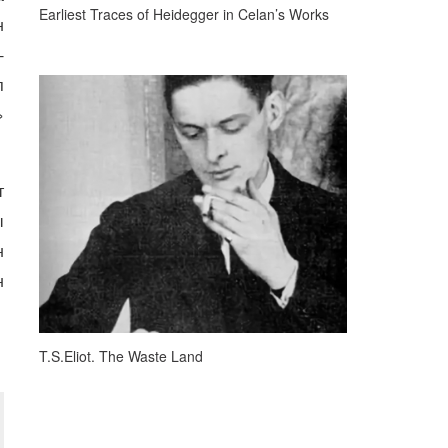
Earliest Traces of Heidegger in Celan’s Works
н
-
п
»
т
ы
н
н
T.S.Eliot. The Waste Land