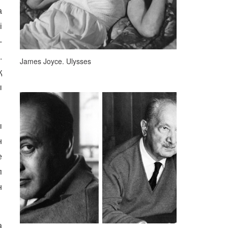
а
і
-
.
James Joyce. Ulysses
қ
ы
ы
н
е
п
н
а