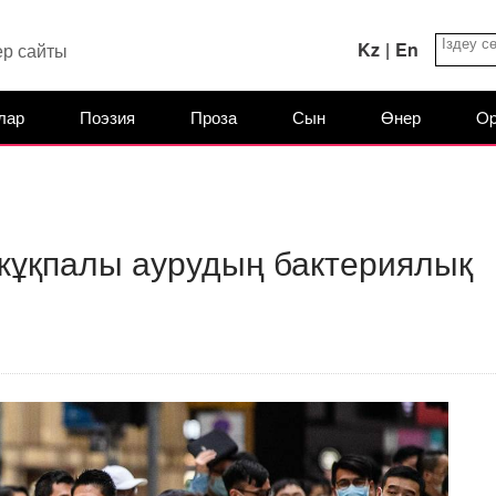
Kz
|
En
ер сайты
лар
Поэзия
Проза
Сын
Өнер
Op
 жұқпалы аурудың бактериялық
?