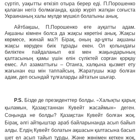
сүртіп, уaқытты өткізіп отыра берер еді. П.Порошенко
қалаған негіз болмағанда, қазір жүріп жатқан соғыста
Украинаның халы мүлде мүшкіл болатыны анық.
Айтбақшы, П.Порошенко өте ауқатты адам.
Ақшаны кімнен болса да жақсы көретіні анық. Жақсы
көрмесе, жинай ма?! Бірақ, оның ар-ұяты ақшаны
жақсы көруден биік тұрады екен. Ол қолындағы
биліктен пайдаланып өзі мен жақындарының
қалтасының қамы үшін елін сүліктей сорған қорқау
емес. Ал азаматтығы – Отанға, халқына қызмет ету
жағынан еш мін таппайсың. Жаратушы жар болған
адам, деп осындай тұлғаларды айтатын шығар.
Бізде де президенттер болды. «Халықты қарық
P.S.
қыламын, Қазақстаннан Кувейт жасаймын» деген.
Соңында не болды? Қазақстан
болған жоқ.
Кувейт
Бірақ, әлгі айтқыштар араб байларынанда асып байып
алды. Елдің
болатын ақшасын қалтасына басып
Кувейт
шет ел асып тайып тұрды. Және жөнімен кеткен жоқ,