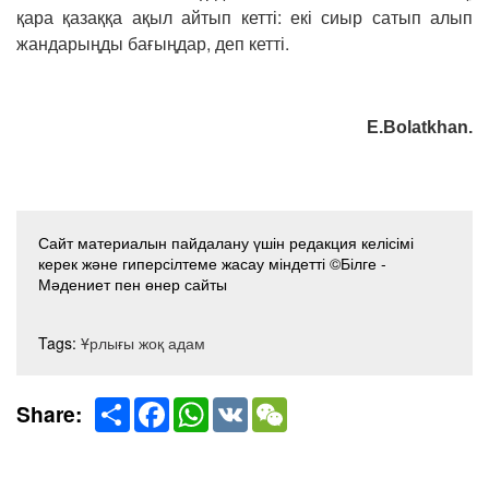
қара қазаққа ақыл айтып кетті: екі сиыр сатып алып
жандарыңды бағыңдар, деп кетті.
E.Bolatkhan.
Сайт материалын пайдалану үшін редакция келісімі
керек және гиперсілтеме жасау міндетті ©Білге -
Мәдениет пен өнер сайты
Tags:
Ұрлығы жоқ адам
Share
Facebook
WhatsApp
VK
WeChat
Share: