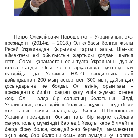
Петро Олексійович Порошенко
– Украинаның экс-
президенті (
2014
ж.
– 2018
.) Ол елбасы болған жылы
Ресей Украинадан Қырымды тартып алды. Шығыс
аймақтағы екі обылыстың жартысы қолдан шығып
кетті. Соған қарамастан осы тұлға Украинаны дұрыс
жолға салды. Осы кісінің арқасында, қиын-қыстау
жағдайда да Украина НАТО сандартына сай
дайындалған 200 мың әскер мен 300 мың дайындық
қосындарына ие болды. Ол өзінің орынтағы –
президенттік билікті сақтап қалу үшін жұмыс істеген
жоқ. Ол – алда бір соғыстың болатынын білді,
Украинаның соған дайын болуына жұмыс істеді (бізге
өте таныс саяси алаяқтыққа барса, П.Порошенко
Украина президенті болып тағы бір мәрте сайла
нa
салуға толық мүмкіндігі бар еді). Ұзақты көре білмейтін
басқа біреу болса, «жағдай жар бермейді, мемлекетте
ақша жоқ, бар болғаны осы» деп ауызды қу шөппен