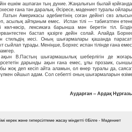
ейін ешкім ашпаған тың дүние. Жаңалығын былай қойғанда
орхеске ғана тән даралық. Әсіресе, мәдениет туралы ойлары
і Латын Америкасы әдебиетінің соған дейінгі сөз алысы
еп, асылық айтқаным емес. Испан тілі — табиғатпен етен
 көл-көсір, лексикаға барынша мән беретін тіл. Бізді
рвантестен бастап қазірге дейін солай. Алайда Борхе
ген стильдің иесі. Оның шығармалары қашанда парасат
сыйлап тұрады. Меніңше, Борхес испан тілінде ғана емес
ламгер.
қ ақын В.Пастың шығармашылық шеберлігін де жоғар
өрсететін дарынды ақын ғана емес, ұлы прозаик, сыншы
бы жоқ деп кесіп айта аламын, ол өнер туралы да, саяса
, үлкен ойшыл адам. Сол себепті оның шығармаларын өзім
Аударған – Ардақ Нұрғаз
мі керек және гиперсілтеме жасау міндетті ©Білге - Мәдениет