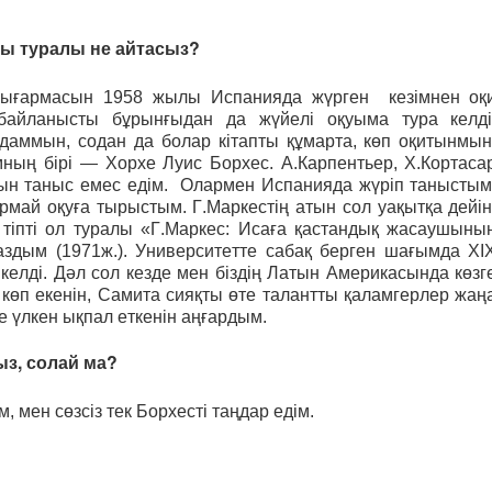
ы туралы не айтасыз?
ығармасын 1958 жылы Испанияда жүрген кезімнен оқ
айланысты бұрынғыдан да жүйелі оқуыма тура келді
даммын, содан да болар кітапты құмарта, көп оқитынмын
ның бірі — Хорхе Луис Борхес. А.Карпентьер, Х.Кортаса
ын таныс емес едім. Олармен Испанияда жүріп таныстым
й оқуға тырыстым. Г.Маркестің атын сол уақытқа дейін
м, тіпті ол туралы «Г.Маркес: Исаға қастандық жасаушыны
здым (1971ж.). Университетте сабақ берген шағымда XI
елді. Дәл сол кезде мен біздің Латын Америкасында көзг
көп екенін, Самита сияқты өте талантты қаламгерлер жаң
е үлкен ықпал еткенін аңғардым.
ыз, солай ма?
, мен сөзсіз тек Борхесті таңдар едім.