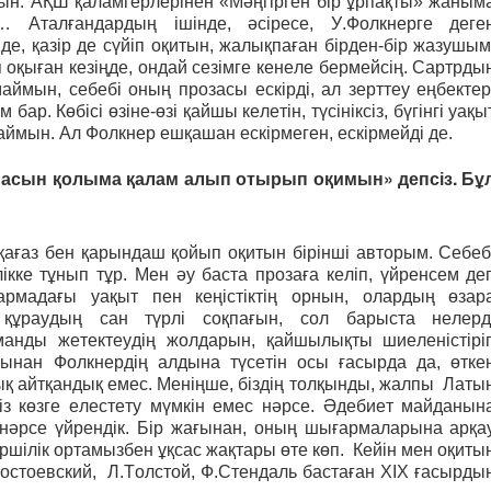
н. АҚШ қаламгерлерінен «Мәңгірген бір ұрпақты» жаным
Аталғандардың ішінде, әсіресе, У.Фолкнерге деге
е, қазір де сүйіп оқитын, жалықпаған бірден-бір жазушым
 оқыған кезіңде, ондай сезімге кенеле бермейсің. Сартрды
ймын, себебі оның прозасы ескірді, ал зерттеу еңбектер
. Көбісі өзіне-өзі қайшы келетін, түсініксіз, бүгінгі уақы
ймын. Ал Фолкнер ешқашан ескірмеген, ескірмейді де.
армасын қолыма қалам алып отырып оқимын» депсіз. Бұ
қағаз бен қарындаш қойып оқитын бірінші авторым. Себеб
ке тұнып тұр. Мен әу баста прозаға келіп, үйренсем де
рмадағы уақыт пен кеңістіктің орнын, олардың өзар
 құраудың сан түрлі соқпағын, сол барыста нелерд
рманды жетектеудің жолдарын, қайшылықты шиеленістірі
ағынан Фолкнердің алдына түсетін осы ғасырда да, өтке
тық айтқандық емес. Меніңше, біздің толқынды, жалпы Латы
 көзге елестету мүмкін емес нәрсе. Әдебиет майданын
 нәрсе үйрендік. Бір жағынан, оның шығармаларына арқа
тіршілік ортамызбен ұқсас жақтары өте көп. Кейін мен оқиты
.Достоевский, Л.Толстой, Ф.Стендаль бастаған XIX ғасырды