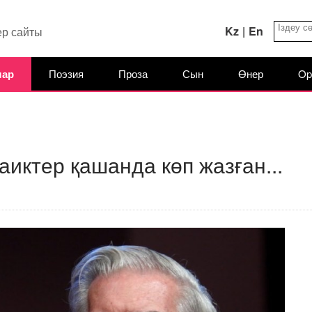
Kz
|
En
ер сайты
лар
Поэзия
Проза
Сын
Өнер
Op
заиктер қашанда көп жазған...