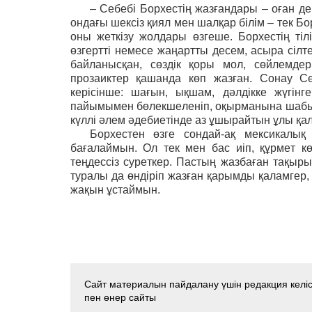
– Себебі Борхестің жазғандары – оған д
ондағы шексіз қиял мен шалқар білім – тек Б
оны жеткізу жолдары өзгеше. Борхестің тіл
өзгертті немесе жаңартты десем, асыра сілт
байланысқан, сөздік қоры мол, сөйлемдері
прозаиктер қашанда көп жазған. Сонау Се
керісінше: шағын, ықшам, дәлдікке жүгін
пайымымен бөлекшеленіп, оқырманына шабыт 
күллі әлем әдебиетінде аз ұшырайтын ұлы қа
Борхестен өзге сондай-ақ мексикалы
бағалаймын. Ол тек мен бас иіп, құрмет к
теңдессіз суреткер. Пастың жазбаған тақыры
туралы да өндіріп жазған қарымды қаламгер
жақын ұстаймын.
Сайт материалын пайдалану үшін редакция келісі
пен өнер сайты