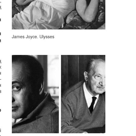
,
ң
н
п
James Joyce. Ulysses
м
ң
к
н
-
н
з
р
і