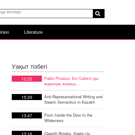
inion
Literature
Уақыт тізбегі
Pablo Picasso. Біз Cubism-ды
12:22
жаратқан жоқпыз...
Anti-Representational Writing and
15:29
Swarm Semantics in Kazakh
Poetic Discourse
From Inside the Door to the
13:47
Wilderness
Cleanth Brooks. Keats-тің
13:16