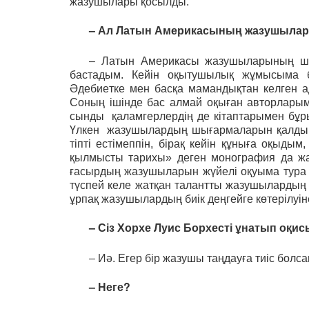
жазушылары қосылды.
– Ал Латын Америкасының жазушылар
– Латын Америкасы жазушыларының ш
бастадым. Кейін оқытушылық жұмысыма б
Әдебиетке мен басқа мамандықтан келген а
Соның ішінде бас алмай оқыған авторларым
сынды қаламгерлердің де кітаптарымен бұр
Үлкен жазушылардың шығармаларын қалдырма
тіпті естімеппін, бірақ кейін құныға оқыды
қылмысты тарихы» деген монография да жа
ғасырдың жазушыларын жүйелі оқуыма тура к
түспей келе жатқан талантты жазушылардың 
ұрпақ жазушылардың биік деңгейге көтерілуін
– Сіз Хорхе Луис Борхесті ұнатып оқис
– Иә. Егер бір жазушы таңдауға тиіс болсам
– Неге?