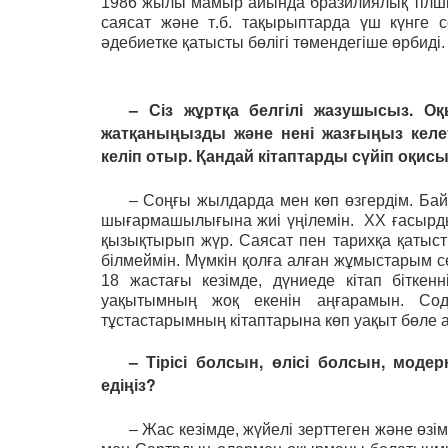
1986 жылы мамыр айында бразилиялық тілші
саясат және т.б. тақырыптарда үш күнге со
әдебиетке қатысты бөлігі төмендегіше өрбиді.
– Сіз жұртқа белгілі жазушысыз. 
жатқаныңызды және нені жазғыңыз келетін
келіп отыр. Қандай кітаптарды сүйіп оқис
– Соңғы жылдарда мен көп өзгердім. Байқ
шығармашылығына жиі үңілемін. XX ғасырд
қызықтырып жүр. Саясат пен тарихқа қатыс
білмеймін. Мүмкін қолға алған жұмыстарым с
18 жастағы кезімде, дүниеде кітап біткенн
уақытымның жоқ екенін аңғарамын. Сод
тұстастарымның кітаптарына көп уақыт бөле 
– Тірісі болсын, өлісі болсын, моде
едіңіз?
– Жас кезімде, жүйелі зерттеген және өзім