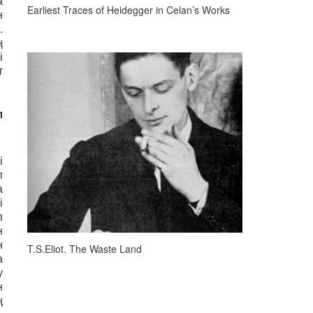
а
Earliest Traces of Heidegger in Celan’s Works
н
.
ң
і
т
л
і
п
а
і
п
н
н
T.S.Eliot. The Waste Land
а
у
н
ң