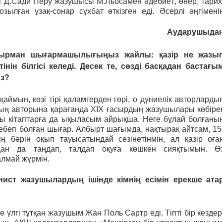
 Д.Сади Перу жазушысы М.Льосамен әдебиет, өнер, тарих
зылған ұзақ-сонар сұхбат өткізген еді. Әсерлі әңгімені
Аударушыда
Оқырман шығармашылығыңыз жайлы: қазір не жазы
ін білгісі келеді. Десек те, сөзді басқадан бастағы
ыз?
аймын, көзі тірі қаламгерден гөрі, о дүниелік авторларды
ың авторына қарағанда XIX ғасырдың жазушылары көбіре
ты кітаптарға да ықыласым айрықша. Неге бұлай болғаны
ебеп болған шығар. Албырт шағымда, нақтырақ айтсам, 15
ің бәрін оқып тауысатындай сезінетінмін, ал қазір оға
ан да таңдап, талдап оқуға көшкен сияқтымын. Ө
алмай жүрмін.
рнист жазушылардың ішінде кімнің есімін ерекше ата
е үлгі тұтқан жазушым Жан Поль Сартр еді. Тіпті бір кездер