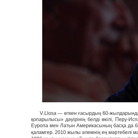
V.Llosa — өткен ғасырдың 60-жылдарында
қопарылысы» дәуірінің белді өкілі, Перу-
Еуропа мен Латын Америкасының басқа да б
қаламгер. 2010 жылы әлемнің ең мәртебелі 