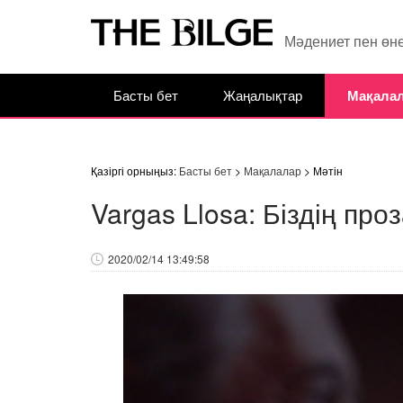
Мәдениет пен өн
Басты бет
Жаңалықтар
Мақала
Қазіргі орныңыз:
Басты бет
>
Мақалалар
> Мәтін
Vargas Llosa: Біздің про
2020/02/14 13:49:58