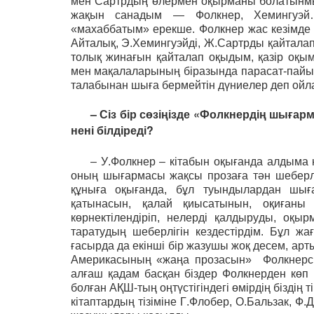
мен Сартрдың өлермен оқырманы болатынмы
жақын санадым — Фолкнер, Хемингуэй… 
«махаббатым» ерекше. Фолкнер жас кезімде д
Айталық, Э.Хемингуэйді, Ж.Сартрды қайталап
толық жинағын қайталап оқыдым, қазір оқыма
мен мақалаларының біразында парасат-пайым бар
талабынан шыға бермейтін дүниелер деп ойла
– Сіз бір сөзіңізде «Фолкнердің шығ
нені білдіреді?
– У.Фолкнер – кітабын оқығанда алдыма 
оның шығармасы жақсы прозаға тән шеберлік
құныға оқығанда, бұл туындылардан шыға
қатынасын, қалай қиысатынын, оқиғаны
көрнектілендіріп, нелерді қалдыруды, оқы
таратудың шеберлігін кездестірдім. Бұл ж
ғасырда да екінші бір жазушы жоқ десем, ар
Америкасының «жаңа прозасын» Фолкнерсіз
алғаш қадам басқан біздер Фолкнерден көп
болған АҚШ-тың оңтүстігіндегі өмірдің біздің 
кітаптардың тізіміне Г.Флобер, О.Бальзак, Ф