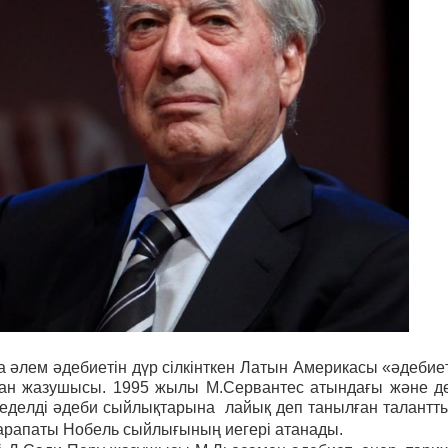
 әлем әдебиетін дүр сілкінткен Латын Америкасы «әдебие
Испан жазушысы. 1995 жылы М.Сервантес атындағы және д
еделді әдеби сыйлықтарына лайық деп танылған талантт
марапаты Нобель сыйлығының иегері атанады.