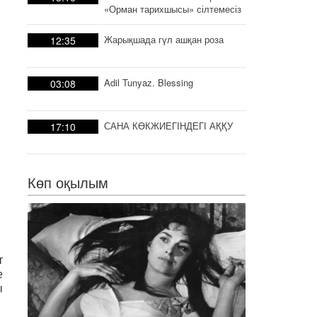
«Орман тарихшысы» сілтемесіз
тарих
Жарықшада гүл ашқан роза
12:35
Adil Tunyaz. Blessing
03:08
САНА КӨКЖИЕГІНДЕГІ АҚҚУ
17:10
Көп оқылым
т
е
ы