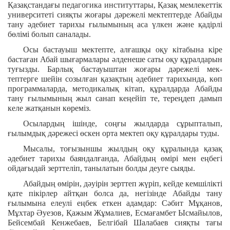
Қазақстандағы педагогика институттары, Қазақ мемлекеттік
университеті сияқты жоғары дәрежелі мектептерде Абайды
тану әдебиет тарихы ғылымының аса үлкен және қадірлі
бөлімі болып саналады.
Осы бастауыш мектепте, алғашқы оқу кітабына кіре
бастаған Абай шығармалары әлденеше саты оқу құралдарын
туғызды. Барлық бастауыштан жоғары дәрежелі мек-
тептерге шейін созылған қазақтың әдебиет тарихында, көп
программаларда, методикалық кітап, құралдарда Абайды
тану ғылымының жыл санап кеңейіп те, тереңдеп дамып
келе жатқанын көреміз.
Осылардың ішінде, соңғы жылдарда сұрыпталып,
ғылымдық дәрежесі өскен орта мектеп оқу құралдары туды.
Мысалы, тоғызыншы жылдың оқу құралында қазақ
әдебиет тарихы баяндалғанда, Абайдың өмірі мен еңбегі
ойдағыдай зерттеліп, танылатын болды деуге сыяды.
Абайдың өмірін, дәуірін зерттеп жүріп, кейде кемшілікті
қате пікірлер айтқан болса да, негізінде Абайды тану
ғылымына елеулі еңбек еткен адамдар: Сәбит Мұқанов,
Мұхтар Әуезов, Қажым Жұмалиев, Есмағамбет Ысмайылов,
Бейсембай Кенжебаев, Белгібай Шалабаев сияқты тағы