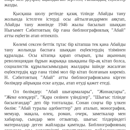
жазды.
Қысқаша шолу ретінде қазақ тілінде Абайды тану
жолында істелген істерді осы айтылғандармен аяқтап,
Абайды тану жөнінде 1946 жылы басылып шыққан
Нығымет Сәбитовтың бір ғана библиографиялық "Абай"
атты еңбегін атап өтпекпіз.
Көлемі сексен беттік тұтас бір кітапша тек қана Абайды
тану жолында баспаға шыққан еңбектердің тізімінен
құралады. Осы кітапқа қарап отырып, ұлы ақынның
революциядан бұрын жарыққа шыққаны бір-ақ кітап болса,
социалистік құрылысымыздың жылдары ішінде жасалған
еңбектердің құр ғана тізімі мол бір кітап болғанын көреміз.
Н. Сәбитовтың "Абай" атты библиографиясына кірген
бөлімдер айрықша еске алуды, атап өтуді қажет етеді.
Ол бөлімдер: "Абай шығармалары", "Жинақтары",
"Жеке өлеңдері", "Қара сөзінен үзінділер", "Шығыс тілінде
басылғандар" деп бір топталады. Сонан соңғы бір үлкен
бөлім: "Абай туралы әдебиеттер" деп аталып, монография,
мемуар, мақала, өлең, роман, очерк, заметкалар мен
хабарлар, сындар мен отзывтар, шығыс тілдеріндегі
материалдар деген жайларды қамтиды. Библиографияның