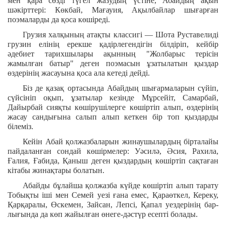
мен қара сөзді түгел жазудың үстіне, Абайдың ақын
шәкірттері: Көкбай, Мағауия, Ақылбайлар шығарған
поэмаларды да қоса көшіреді.
Грузия халқының атақты классигі — Шота Руставелиді
грузин елінің ерекше қадірлегендігін білдіріп, кейбір
әдебиет тарихшылары ақынның "Жолбарыс терісін
жамылған батыр" деген поэмасын ұзатылатын қыздар
өздерінің жасауына қоса ала кетеді дейді.
Біз де қазақ ортасында Абайдың шығармаларын сүйіп,
сүйсініп оқып, ұзатылар кезінде Мұрсейіт, Самарбай,
Дайырбай сияқты көшірушілерге көшіртіп алып, өздерінің
жасау сандығына салып алып кеткен бір топ қыздарды
білеміз.
Кейін Абай қолжазбаларын жинаушылардың бірталайы
пайдаланған сондай көшірмелер: Уәсилә, Әсия, Рахила,
Ғалия, Ғабида, Қаныш деген қыздардың көшіртіп сақтаған
кітабы жинақтары болатын.
Абайды бұлайша қолжазба күйде көшіртіп алып тарату
Тобықты іші мен Семей уезі ғана емес, Қараөткел, Кереку,
Қарқаралы, Өскемен, Зайсан, Лепсі, Қапал уездерінің бар-
лығында да көп жайылған өнеге-дәстүр есепті болады.