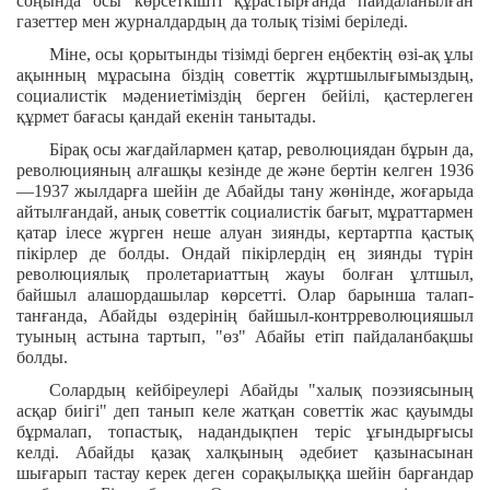
соңында осы көрсеткішті құрастырғанда пайдаланылған
газеттер мен журналдардың да толық тізімі беріледі.
Міне, осы қорытынды тізімді берген еңбектің өзі-ақ ұлы
ақынның мұрасына біздің советтік жұртшылығымыздың,
социалистік мәдениетіміздің берген бейілі, қастерлеген
құрмет бағасы қандай екенін танытады.
Бірақ осы жағдайлармен қатар, революциядан бұрын да,
революцияның алғашқы кезінде де және бертін келген 1936
—1937 жылдарға шейін де Абайды тану жөнінде, жоғарыда
айтылғандай, анық советтік социалистік бағыт, мұраттармен
қатар ілесе жүрген неше алуан зиянды, кертартпа қастық
пікірлер де болды. Ондай пікірлердің ең зиянды түрін
революциялық пролетариаттың жауы болған ұлтшыл,
байшыл алашордашылар көрсетті. Олар барынша талап-
танғанда, Абайды өздерінің байшыл-контрреволюцияшыл
туының астына тартып, "өз" Абайы етіп пайдаланбақшы
болды.
Солардың кейбіреулері Абайды "халық поэзиясының
асқар биігі" деп танып келе жатқан советтік жас қауымды
бұрмалап, топастық, надандықпен теріс ұғындырғысы
келді. Абайды қазақ халқының әдебиет қазынасынан
шығарып тастау керек деген сорақылыққа шейін барғандар