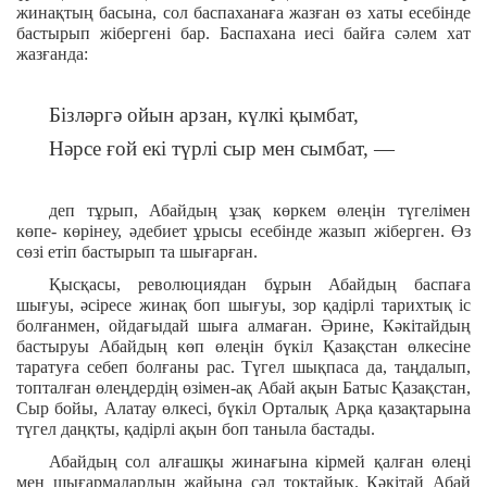
жинақтың басына, сол баспаханаға жазған өз хаты есебінде
бастырып жібергені бар. Баспахана иесі байға сәлем хат
жазғанда:
Бізләргә ойын арзан, күлкі қымбат,
Нәрсе ғой екі түрлі сыр мен сымбат, —
деп тұрып, Абайдың ұзақ көркем өлеңін түгелімен
көпе- көрінеу, әдебиет ұрысы есебінде жазып жіберген. Өз
сөзі етіп бастырып та шығарған.
Қысқасы, революциядан бұрын Абайдың баспаға
шығуы, әсіресе жинақ боп шығуы, зор қадірлі тарихтық іс
болғанмен, ойдағыдай шыға алмаған. Әрине, Кәкітайдың
бастыруы Абайдың көп өлеңін бүкіл Қазақстан өлкесіне
таратуға себеп болғаны рас. Түгел шықпаса да, таңдалып,
топталған өлеңдердің өзімен-ақ Абай ақын Батыс Қазақстан,
Сыр бойы, Алатау өлкесі, бүкіл Орталық Арқа қазақтарына
түгел даңқты, қадірлі ақын боп таныла бастады.
Абайдың сол алғашқы жинағына кірмей қалған өлеңі
мен шығармалардың жайына сәл тоқтайық. Кәкітай Абай