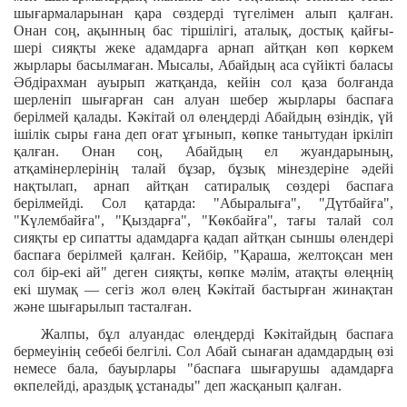
шығармаларынан қара сөздерді түгелімен алып қалған.
Онан соң, ақынның бас тіршілігі, аталық, достық қайғы-
шері сияқты жеке адамдарға арнап айтқан көп көркем
жырлары басылмаған. Мысалы, Абайдың аса сүйікті баласы
Әбдірахман ауырып жатқанда, кейін сол қаза болғанда
шерленіп шығарған сан алуан шебер жырлары баспаға
берілмей қалады. Кәкітай ол өлеңдерді Абайдың өзіндік, үй
ішілік сыры ғана деп оғат ұғынып, көпке танытудан іркіліп
қалған. Онан соң, Абайдың ел жуандарының,
атқамінерлерінің талай бұзар, бұзық мінездеріне әдейі
нақтылап, арнап айтқан сатиралық сөздері баспаға
берілмейді. Сол қатарда: "Абыралыға", "Дүтбайға",
"Күлембайға", "Қыздарға", "Көкбайға", тағы талай сол
сияқты ер сипатты адамдарға қадап айтқан сыншы өлендері
баспаға берілмей қалған. Кейбір, "Қараша, желтоқсан мен
сол бір-екі ай" деген сияқты, көпке мәлім, атақты өлеңнің
екі шумақ — сегіз жол өлең Кәкітай бастырған жинақтан
және шығарылып тасталған.
Жалпы, бұл алуандас өлеңдерді Кәкітайдың баспаға
бермеуінің себебі белгілі. Сол Абай сынаған адамдардың өзі
немесе бала, бауырлары "баспаға шығарушы адамдарға
өкпелейді, араздық ұстанады" деп жасқанып қалған.