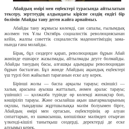
Абайдың өмірі мен еңбектері турасында айтылатын
тексеру, зерттеудің алдындағы кіріспе сөздің ендігі бір
бөлімін Абайды тану деген жайға арнаймыз.
Абайды тану жұмысы көлемді, сан сапалы, ғылымдық
жолмен тек Ұлы Октябрь социалистік революциясынан
кейін, жалпы советтік социалистік мәдениетіміздің зама-
нында ғана молайды.
Бірақ, бұл сөздерге қарап, революциядан бұрын Абай
жөнінде ешнәрсе жазылмады, айтылмады деуге болмайды.
Абайды танудың басы, алғашқы адымдары революциядан
бұрын басталған. Бұл жөнде Абайдың ақындық еңбектері
үш түрлі боп жайылып тарағанын еске алу керек.
Бірінші жолы — баспа арқылы тарауы; екіншісі —
халық арасына ауызша жатталып, әнмен аралас тарауы;
үшіншісі — қолжазба түрінде өр көлемді жинақтар боп,
көшіріліп тарауы. Және осылайша ақын шығармаларының
оқушы, тыңдаушы жұртшылыққа мәлім болуымен бірге,
Абайдың өмірі мен ортасын, еңбектерінің әр алуан
сипаттарын, өз шамасынша, көпшілікке мәлімдеп отырған
үлкенді-кішілі танытқыш сөздерді, деректерді де еске
алуымыз керек.