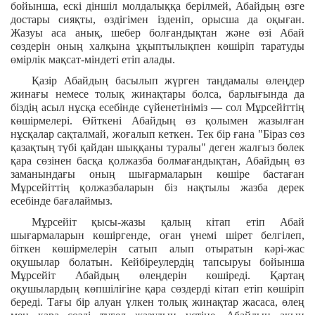
бойынша, ескі діншіл молдалыққа берілмей, Абайдың өзге
достары сияқты, өздігімен ізденіп, орысша да оқыған.
Жазуы аса анық, шебер болғандықтан және өзі Абай
сөздерін оның халқына ұқыптылықпен көшіріп таратуды
өмірлік мақсат-міндеті етіп алады.
Қазір Абайдың басылып жүрген таңдамалы өлеңдер
жинағы немесе толық жинақтары болса, барлығында да
біздің асыл нұсқа есебінде сүйенетініміз — сол Мұрсейіттің
көшірмелері. Өйткені Абайдың өз қолымен жазылған
нұсқалар сақталмай, жоғалып кеткен. Тек бір ғана "Біраз сөз
қазақтың түбі қайдан шыққаны туралы" деген жалғыз бөлек
қара сөзінен басқа қолжазба болмағандықтан, Абайдың өз
заманындағы оның шығармаларын көшіре бастаған
Мұрсейіттің қолжазбаларын біз нақтылы жазба дерек
есебінде бағалаймыз.
Мұрсейіт қысы-жазы қалың кітап етіп Абай
шығармаларын көшіргенде, оған үнемі шірет белгілеп,
біткен көшірмелерін сатып алып отыратын кәрі-жас
оқушылар болатын. Кейбіреулердің тапсыруы бойынша
Мұрсейіт Абайдың өлеңдерін көшіреді. Қартаң
оқушылардың көпшілігіне қара сөздерді кітап етіп көшіріп
береді. Тағы бір алуан үлкен толық жинақтар жасаса, өлең