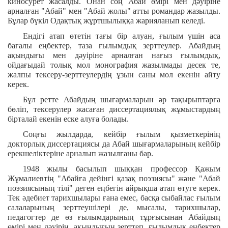
киносурет жасалды. Онан соң Абай өмірі мен дәуіріне
арналған "Абай" мен "Абай жолы" атты романдар жазылды.
Бұлар бүкіл Одақтық жұртшылыққа жарияланып келеді.
Ендігі атап өтетін тағы бір алуан, ғылым үшін аса
бағалы еңбектер, таза ғылымдық зерттеулер. Абайдың
ақындығы мен дәуіріне арналған нағыз ғылымдық,
ойдағыдай толық мол монография жазылмады десек те,
жалпы тексеру-зерттеулердің ұзын саны мол екенін айту
керек.
Бұл ретте Абайдың шығармаларын әр тақырыптарға
бөліп, тексерулер жасаған диссертациялық жұмыстардың
бірталай екенін еске алуға болады.
Соңғы жылдарда, кейбір ғылым қызметкерінің
докторлық диссертациясы да Абай шығармаларының кейбір
ерекшеліктеріне арналып жазылғаны бар.
1948 жылы басылып шыққан профессор Қажым
Жұмалиевтің "Абайға дейінгі қазақ поэзиясы" және "Абай
поэзиясының тілі" деген еңбегін айрықша атап өтуге керек.
Тек әдебиет тарихшылары ғана емес, басқа сыбайлас ғылым
салаларының зерттеушілері де, мысалы, тарихшылар,
педагогтер де өз ғылымдарының тұрғысынан Абайдың
өмірі мен дәуірін, ақындығын зерттеп, ғылымдық еңбектер