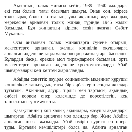
Ақынның толық жинағы кейін, 1939—1940 жылдары
екі том болып, тағы басылып шықты. Онан соң, әсіресе
толығырақ болып топталып, ұлы ақынның жүз жылдық
мерекесіне арналған толық жинақ түрінде 1945 жылы
басылды. Бұл жинақтың кіріспе сөзін жазған Сәбит
Мұқанов.
Осы айтылған толық жинақтарға сүйене отырып,
мектептерге арналған, жалпы көпшілік оқушыларға
арналған әлденеше таңдамалы өлеңдер жинақтары басылды.
Бұлардан басқа, ерекше мол тираждармен басылған, орта
мектептерге арналған әлденеше хрестоматияларда Абай
шығармалары көп-көптен жарияланды.
Абайды советтік дәуірде социалистік мәдениет құрушы
көпшілікке танытудың тағы бір еңбектерін соңғы жылдар
туғызды. Ақынның дәуірі, тірлігі мен тартысы, ақындық
еңбегі көркем өнер көлемінде де көрсетілетін, кең
танылатын түрге ауысты.
Қазақстанның көп халық ақындары, жазушы ақындары
шығарған, Абайға арналған мол өлеңдер бар. Және Абайға
арналған пьеса жазылды. Абай өмірін суреттеген опера
туды. Бірталай кемшіліктері болса да, Абайға арналған