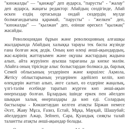
"кинжалды" — "қанжар" деп аударса, "парусты" - "жалау"
деп аударса, жаңағы редактор: Абайдың сөздігінде, Абай
өскен елдің ортасында ондай сөздердің мүлде
болмағандығына қарамай, "парусты" - "желкен" деп,
"кинжалды" — "қылжан" деп, өзінше өрескел "қылжаң"
жасайды.
Революциядан бұрын және революцияның алғашқы
жылдарында Абайдың халыққа тарауы тек баспа жүзінде
ғана болған жоқ дедік. Оның көп өлеңі әнші-ақындардың,
жас-кәрінің жаттауымен және оқушы жастардың жадына
алып, айта жүруінен ауызша тарағаны да көпке мәлім.
Абайға оның тірісінде алыс болыстардан болмаса да, барлық
Семей облысының уездерінен және көршілес Ақмола,
Жетісу облыстарының уездерінен әдейілеп келіп, көп
өлеңдерін жаттап алып, әнге салып, өз елдеріне жаңалық,
үлгі-тәлім есебінде таратып жүрген көп әнші-ақын
өнерпаздар болған. Бұлардың ішінде еркек пен әйелден
шыққан халық өнерпаздары да көп еді. Солардың
бастылары - Көкшетаудан келген атақты Біржан немесе
Әсет, Жаяу Мұса, Ғазиз, Естай, Мұқа, Мауқай, Шашубай;
әйелдерден Ажар, Зейнеп, Сара, Қуандық сияқты талай
талантты атақты әнші-ақындар болады.