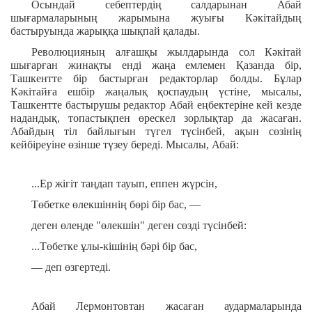
Осындай себептердің салдарынан Абай
шығармаларының жарымына жуығы Кәкітайдың
бастыруында жарыққа шықпай қалады.
Революцияның алғашқы жылдарында сол Кәкітай
шығарған жинақты енді жаңа емлемен Қазанда бір,
Ташкентте бір бастырған редакторлар болды. Бұлар
Кәкітайға ешбір жаңалық қоспаудың үстіне, мысалы,
Ташкентте бастырушы редактор Абай еңбектеріне кей кезде
надандық, топастықпен өрескел зорлықтар да жасаған.
Абайдың тіл байлығын түгел түсінбей, ақын сөзінің
кейбіреуіне өзінше түзеу береді. Мысалы, Абай:
...Ер жігіт таңдап тауып, еппен жүрсін,
Төбетке өлекшіннің бөрі бір бас, —
деген өлеңде "өлекшін" деген сөзді түсінбей:
...Төбетке ұлы-кішінің бәрі бір бас,
— деп өзгертеді.
Абай Лермонтовтан жасаған аудармаларында