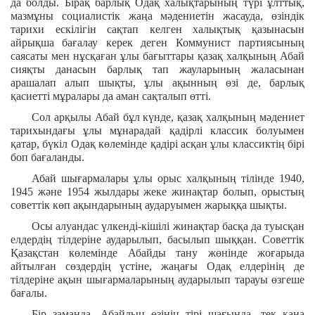
да болды. Бірақ барлық Одақ халықтарының түрі ұлттық,
мазмұны социалистік жаңа мәдениетін жасауда, өзіндік
тарихи ескілігін сақтап келген халықтық қазынасын
айрықша бағалау керек деген Коммунист партиясының
саясаты мен нұсқаған ұлы бағыттары қазақ халқының Абай
сияқты данасын барлық тап жауларының жаласынан
арашалап алып шықты, ұлы ақынның өзі де, барлық
қасиетті мұралары да аман сақталып өтті.
Сол арқылы Абай бұл күнде, қазақ халқының мәдениет
тарихындағы ұлы мұнарадай қадірлі классик болуымен
қатар, бүкіл Одақ көлемінде қадірі асқан ұлы классиктің бірі
боп бағаланды.
Абай шығармалары ұлы орыс халқының тілінде 1940,
1945 және 1954 жылдары жеке жинақтар болып, орыстың
советтік көп ақындарының аударуымен жарыққа шықты.
Осы алуандас үлкенді-кішілі жинақтар басқа да туысқан
елдердің тілдеріне аударылып, басылып шыққан. Советтік
Қазақстан көлемінде Абайды тану жөнінде жоғарыда
айтылған сөздердің үстіне, жаңағы Одақ елдерінің де
тілдеріне ақын шығармаларының аударылып тарауы өзгеше
бағалы.
Бір заманда, Абайдың өзінің тірі шағында, тек қана