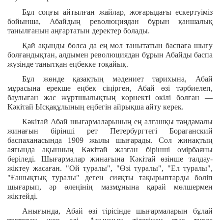
Бұл соңғы айтылған жайлар, жоғарыдағы ескертуіміз
бойынша, Абайдың революциядан бұрын қаншалық
танылғанын аңғартатын деректер болады.
Қай ақынды болса да ең мол танытатын баспаға шығу
болғандықтан, алдымен революциядан бұрын Абайды баспа
жүзінде танытқан еңбекке тоқайық.
Бұл жөнде қазақтың мәдениет тарихына, Абай
мұрасына ерекше еңбек сіңірген, Абай өзі тәрбиелеп,
баулыған жас жұртшылықтың көрнекті өкілі болған —
Кәкітай Ысқақұлының еңбегін айрықша айту керек.
Кәкітай Абай шығармаларының ең алғашқы таңдамалы
жинағын бірінші рет Петербургтегі Бораганский
баспаханасында 1909 жылы шығарады. Сол жинақтың
аяғында ақынның Кәкітай жазған бірінші өмірбаяны
беріледі. Шығармалар жинағына Кәкітай өзінше талдау-
жіктеу жасаған. "Ой туралы", "Өзі туралы", "Ел туралы",
"Ғашықтық туралы" деген сияқты тақырыптарды бөліп
шығарып, әр өлеңінің мазмұнына қарай мөлшермен
жіктейді.
Анығында, Абай өзі тірісінде шығармаларын бұлай