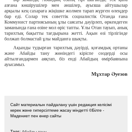
азғана көшірушілер мен әншілер, ауызша айтушылар
арқылы кең сахараға жіңішке жолмен тарап жүрген өлеңдер
бар еді. Солар тек советтік социалистік Отанда ғана
Коммунист партиясының ұлы саясаты дәуірлеп, өркендеген
заманында ғана өзіне мол өріс тапты. Ұлы Отан тауып, анық
тарихтық бақытты тағдырына жетті. Ақын өзі тірлігінде
болжап болмастай ұлы майданға шықты.
Ақынды тудырған тарихтық дәуірді, қоғамдық ортаны
және Абайды тану жөніндегі кіріспе сөздерді осы
айтылғандармен аяқтап, біз енді Абайдың өмірбаянына
ауысамыз.
Мұхтар Әуезов
Сайт материалын пайдалану үшін редакция келісімі
керек және гиперсілтеме жасау міндетті ©Білге -
Мәдениет пен өнер сайты
Tags:
Абайды тану