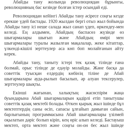
Абайды тану жолында революциядан бұрынғы,
революцияның бас кезінде болған істер осындай еді.
Революциядан кейінгі Абайды тану әсіресе соңғы кезде
ерекше үдей бастады. 1920 жылдан бергі отыз жыл бойында
Абайды тану ісі неше салада жыл санап үдеп, өркендеу-мен
келеді. Ең алдымен, Абайдың баспасөз жүзінде өз
шығармалары шығып және Абайдың өмірі мен
шығармалары туралы жазылған мақалалар, жеке кітаптар,
үлкенді-кішілі зерттеулер аса көп боп молайғанын айту
керек.
Абайды тану, таныту істері тек қазақ тілінде ғана
болмай, орыс тілінде де едәуір молайды. Және басқа да
советтік туысқан елдердің көбінің тіліне де Абай
шығармалары ауда-рылып басылып, әр алуан тексерулер,
зерттеулер шықты.
Екінші жағынан, халықтың жасөспірім жаңа
буындарына Абай шығармаларын қадірлі етіп танытушы
советтік қазақ мектебі болады. Өткен қырық жыл ішінде бұл
мектептердің саны өсіп, сапасы ұлғайып дамыған сайын,
барлығының программасына Абай шығармалары үзілмей
оқылатын дәріс болып кіріп, кең өріс алып келеді. Бастауыш
мектеп, орта мектеп және соңғы он-он бес жыл ішінде