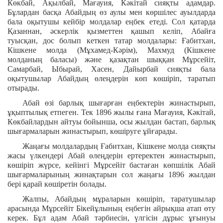
Көкбай, Ақылбай, Мағауия, Кәкітай сияқты адамдар.
Бұлардан басқа Абайдың өз аулы мен көршілес ауылдарда
бала оқытушы кейбір молдалар еңбек етеді. Сол қатарда
Қазаннан, әскерлік қызметтен қашып келіп, Абайға
туысқан, дос болып кеткен татар молдалары: Ғабитхан,
Кішкене молда (Мұхамед-Кәрім), Махмуд (Кішкене
молданың баласы) және қазақтан шыққан Мұрсейіт,
Самарбай, Ыбырай, Хасен, Дайырбай сияқты бала
оқытушылар Абайдың өлеңдерін көп көшіріп, таратып
отырады.
Абай өзі барлық шығарған еңбектерін жинастырып,
ұқыптылық етпеген. Тек 1896 жылы ғана Мағауия, Кәкітай,
Көкбайлардын айтуы бойынша, осы жылдан бастап, барлық
шығармаларын жинастырып, көшіруге ұйғарады.
Жаңағы молдалардың Ғабитхан, Кішкене молда сияқты
жасы үлкендері Абай өлеңдерін ертеректен жинастырып,
көшіріп жүрсе, кейінгі Мұрсейіт бастаған көпшілік Абай
шығармаларының жинақтарын сол жаңағы 1896 жылдан
бері қарай көшіретін болады.
Жалпы, Абайдың мұраларын көшіріп, таратушылар
арасында Мұрсейіт Бікейұлының еңбегін айрықша атап өту
керек. Бұл адам Абай тәрбиесін, үлгісін дұрыс ұғынуы