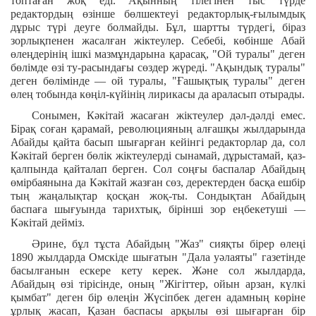
топтаған жоқ еді. Ақынның тілегінен тыс түрде
редактордың өзінше бөлшектеуі редакторлық-ғылымдық
дұрыс түрі деуге болмайды. Бұл, шартты түрдегі, біраз
зорлықпенен жасалған жіктеулер. Себебі, көбінше Абай
өлеңдерінің ішкі мазмұндарына қарасақ, "Ой туралы" деген
бөлімде өзі ту-расындағы сөздер жүреді. "Ақындық туралы"
деген бөлімінде — ой туралы, "Ғашықтық туралы" деген
өлең тобында көңіл-күйінің лирикасы да араласып отырады.
Сонымен, Кәкітай жасаған жіктеулер дәл-дәлді емес.
Бірақ соған қарамай, революцияның алғашқы жылдарында
Абайды қайта басып шығарған кейінгі редакторлар да, сол
Кәкітай берген бөлік жіктеулерді сынамай, дұрыстамай, қаз-
қалпында қайталап берген. Сол соңғы баспалар Абайдың
өмірбаянына да Кәкітай жазған сөз, деректерден басқа ешбір
тың жаңалықтар қосқан жоқ-ты. Сондықтан Абайдың
баспаға шығуында тарихтық, бірінші зор еңбекетуші —
Кәкітай дейміз.
Әрине, бұл тұста Абайдың "Жаз" сияқты бірер өлеңі
1890 жылдарда Омскіде шығатын "Дала уәлаяты" газетінде
басылғанын ескере кету керек. Және сол жылдарда,
Абайдың өзі тірісінде, оның "Жігіттер, ойын арзан, күлкі
қымбат" деген бір өлеңін Жүсіпбек деген адамның көріне
ұрлық жасап, Қазан баспасы арқылы өзі шығарған бір