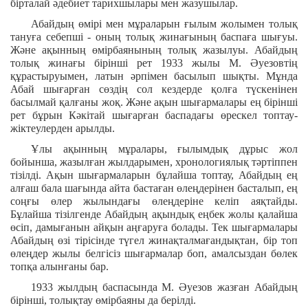
бірталай әдебиет тарихшылары мен жазушылар.
Абайдың өмірі мен мұраларын ғылым жолымен толық
тануға себепші - оның толық жинағының баспаға шығуы.
Және ақынның өмірбаянының толық жазылуы. Абайдың
толық жинағы бірінші рет 1933 жылы М. Әуезовтің
құрастыруымен, латын әрпімен басылып шықты. Мұнда
Абай шығарған сөздің сол кездерде қолға түскенінен
басылмай қалғаны жоқ. Және ақын шығармалары ең бірінші
рет бұрын Кәкітай шығарған баспадағы өрескел топтау-
жіктеулерден арылды.
Ұлы ақынның мұралары, ғылымдық дұрыс жол
бойынша, жазылған жылдарымен, хронологиялық тәртіппен
тізілді. Ақын шығармаларын бұлайша топтау, Абайдың ең
алғаш бала шағында айта бастаған өлеңдерінен басталып, ең
соңғы өлер жылындағы өлеңдеріне келіп аяқтайды.
Бұлайша тізілгенде Абайдың ақындық еңбек жолы қалайша
өсіп, дамығанын айқын аңғаруға болады. Тек шығармалары
Абайдың өзі тірісінде түгел жинақталмағандықтан, бір топ
өлеңдер жылы белгісіз шығармалар боп, амалсыздан бөлек
топқа алынғаны бар.
1933 жылдың баспасында М. Әуезов жазған Абайдың
бірінші, толықтау өмірбаяны да берілді.