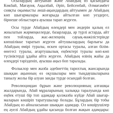
Осылардың айтуынан және Абайдың өз қасындағы
Көкбай, Мағауия, Ақылбай, Әріп, Бейсенбай, Әлмағамбет
сияқты оқымысты әнші-ақындардың айтуымен де Абайдың
көп шығармалары жоғарыда айтылған көп уездерге,
бірнеше облыстарға ауызша тарап жүрген.
Осы түрде Абайдың өлеңдері мен әндерін қалың ел
жиылатын жәрмеңкелерде, базарларда, әр түрлі астарда, айт
пен тойларда, жас-желеңнің сауық-мәжілістерінде
көпшілікке таратып жүрген айтушылардың барлығы да
Абайдың өмірі туралы, өскен ортасы туралы, алған білім-
өнегесі туралы, ағартушылық еңбектері туралы көп-көп
түсініктерді ұдайы айта жүрген. Абайдың өзінің жайы да
өлеңдері тәрізденіп, ауызша аңыз боп таралады.
Фольклор мен жазба әдебиеттің тарихтық жансарында
шыққан ақынның өз оқушылары мен тыңдаушыларына
танылу жолы бір алуан занды түрде осындай болған.
Революциядан бұрын және революцияның алғашқы
жылдарында, Абай мұраларының халыққа таралуында көп
еңбек етуші бір топ адамдар қолжазба күйде Абай шығар-
маларын көшіріп таратушылар болады. Бұлардың бір тобы
Абайдың өз айналасынан шыққан адамдар. Ол көшірушілер
ең әуелі Абайдың ұдайы қасында болған жақын адамдары: