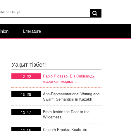
inion
Literature
Уақыт тізбегі
ы
Pablo Picasso. Біз Cubism-ды
12:22
жаратқан жоқпыз...
Anti-Representational Writing and
15:29
Swarm Semantics in Kazakh
Poetic Discourse
From Inside the Door to the
13:47
Wilderness
Cleanth Brooks. Keats-тің
13:16