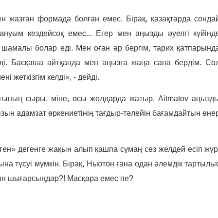
ен жазған формада болған емес. Бірақ, қазақтарда сонда
ануым кездейсоқ емес... Егер мен аңызды әуелгі күйінд
 шамалы болар еді. Мен оған әр бергім, тарих қатпарынд
і. Басқаша айтқанда мен аңызға жаңа сапа бердім. Со
 жеткізгім келді», - дейді.
ының сыры, міне, осы жолдарда жатыр.
Aitmatov
аңызд
ызын адамзат өркениетінің тағдыр-тәлейін бағамдайтын өне
ен» дегенге жақын алып қашпа сұмаң сөз желдей есіп жүр
ына түсуі мүмкін. Бірақ, Ньютон ғана одан әлемдік тартылы
тын шығарсыңдар?! Масқара емес пе?