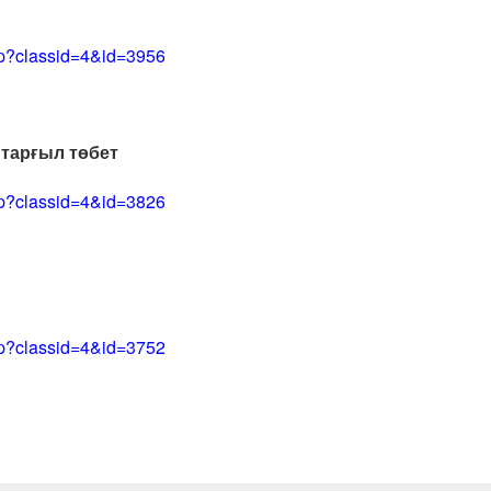
php?classid=4&id=3956
н тарғыл төбет
php?classid=4&id=3826
php?classid=4&id=3752