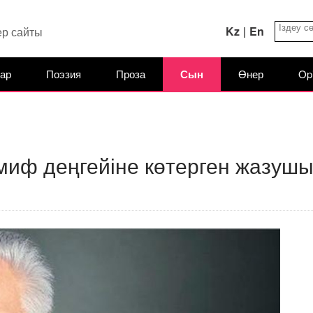
Kz
|
En
ер сайты
ар
Поэзия
Проза
Сын
Өнер
Op
миф деңгейіне көтерген жазуш