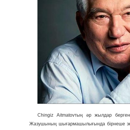
Chingiz Aitmatov
тың әр жылдар берге
Жазушының шығармашылығында бірнеше зертт