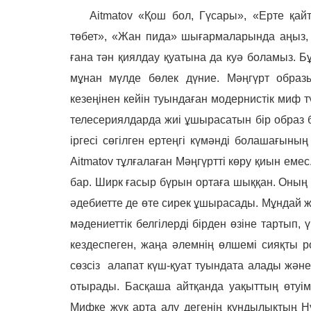
Aitmatov
«Қош бол, Гүсары», «Ерте қайт
төбет», «Жан пида» шығармаларында аңыз,
ғана тән қиялдау қуатына да куә боламыз. Б
мұнан мүлде бөлек дүние. Мәңгүрт образы
кезеңінен кейін туындаған модернистік миф 
телесериялдарда жиі ұшырасатын бір образ ба
іргесі сөгілген ертеңгі күмәнді болашағыны
Aitmatov тұлғалаған Мәңгүртті көру қиын ем
бар. Ширк ғасыр бүрын ортаға шыққан. Оның 
әдебиетте де өте сирек ұшырасады. Мұндай 
мәдениеттік белгілерді бірден өзіне тартып,
кездеспеген, жаңа әлемнің өлшемі сияқты р
сөзсіз алапат күш-қуат туындата алады және
отырады. Басқаша айтқанда уақыттың өтуім
Мифке жүк арта алу дегенің құндылықтың Нұ