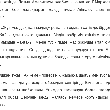
 кезінде Латын Америкасы әдебиетін, онда да Г.Маркест
ақтан бері қызықтырып келеді. Бұлар
Aitmatov
әлеміні
ие.
 «Жүз жылдық жалғыздық» романын оқыған сәтімде, бірде
 - деген ойға қалдым. Біздің әрбіріміз өзімізге тиіст
мыздың жанғаны. Менің түсінігімде, жас жазушы кітап оқ
ліп оқуы тиіс. Сөздің дәлдігіне назар аударуға керек. Бі
ң шығармашылығының құпиясы болады, соны игеруге тиіспіз»
ы.
қан тұсы «Ақ кеме» повестінің жарыққа шығуымен тұспа
азқұл сынды үш жақты образдың сентірінде Бұғы ана тұр
ің шаңырағы шайқалады. Ұғымдар тас-талқан болған жерд
 әлгі образ шеруінің заңды жалғасы немесе қортындысы 
азы.