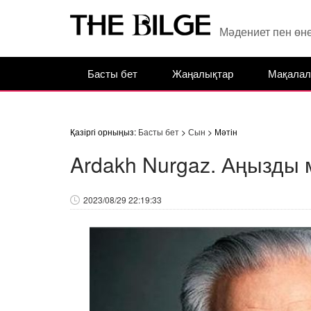
Мәдениет пен өн
Басты бет
Жаңалықтар
Мақалал
Қазіргі орныңыз:
Басты бет
>
Сын
> Мәтін
Ardakh Nurgaz. Аңызды 
2023/08/29 22:19:33