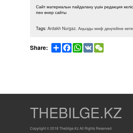
Сайт материалын пайдалану үшін редакция келісі
пен өнер сайты
Tags:
Ardakh Nurgaz. Аңызды миф деңгейіне көт
Share
Facebook
WhatsApp
VK
WeChat
Share:
THEBILGE.KZ
Copyright © 2018 Thebilge.Kz All Rights Reserved