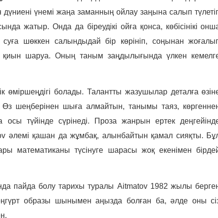
н дүниені үнемі жаңа заманның ойлау заңына салып түлеті
да жатыр. Онда да біреудікі ойға қонса, көбісінікі онш
й суға шөккен салындыдай бір көрініп, соңынан жоғалы
е қиын шаруа. Оның таным заңдылығында үлкен кемелг
к өміршеңдігі болады. Талантты жазушылар деталға өзін
ы. Өз шеңберінен шыға алмайтын, танымы таяз, көргенне
осы түйінде сүрінеді. Проза жанрын ертек деңгейінд
ov әлемі қашан да жұмбақ, алынбайтын қамал сияқты. Бұ
ары математиканы түсінуге шарасы жоқ екенімен бірде
да пайда болу тарихы туралы
Aitmatov
1982 жылы берге
Мәңгүрт образы шынымен аңызда болған ба, әлде оны сі
н.