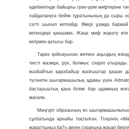
әдебиетінде байырғы грек-үрім мифтеріне тә
пайдалануға бейім тұратынының да сыры осын
сәтті шығып кетпейді. Өмірі ұзаққа барма
кетенідері қаншама. Жаңа миф жарату өт
келумен қатысы бар.
Тарих қойнауынан жеткен аңыздың өзінді
тиісті мазмұн, рух, болмыс сіңіріп отырад
жазбайтын қарабайыр жазғыштар қашан да 
түсінетін шығармашылық адамы үшін
Aitmat
бастауыштық қана білімі бар адамның жоғ
мәселе.
Мәңгүрт образының өз шығармашылығын
сұхбатында арнайы тоқталған. Тілшінің «
жараттыңыз ба?» деген сұрағына жауап берге