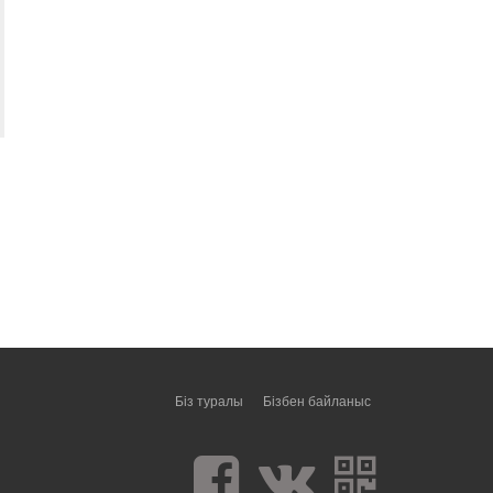
Біз туралы
Бізбен байланыс