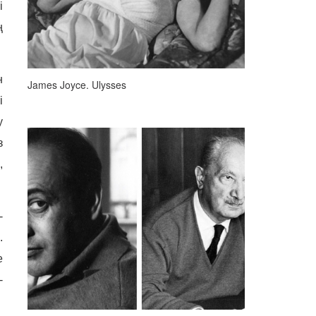
і
ң
н
James Joyce. Ulysses
і
у
з
,
-
.
е
-