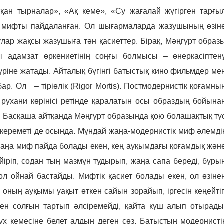
қан тырналар», «Ақ кеме», «Су жағалай жүгірген тарғы
 мифты пайдаланған. Ол шығармаларда жазушының өзін
ұлар жақсы жазушыға тән қасиеттер. Бірақ, Мәңгүрт образ
 адамзат өркениетінің соңғы болмысы – өнеркасіптен
түріне жатады. Айталық бүгінгі батыстық кино фильмдер ме
р. Ол – тіріөлік (Rigor Mortis). Постмодернистік қоғамны
ң рухани көрінісі ретінде қаралатын осы образдың бойына
ес. Басқаша айтқанда Мәңгүрт образында қою болашақтық тү
кереметі де осында.
Мұндай жаңа-модернистік миф әлемді
жаңа миф пайда болады екен, кең ауқымдағы қоғамдық жән
 үйіріп, содан тың мазмұн тудырып, жаңа сапа береді, бұры
ол ойнай бастайды. Мифтік қасиет болады екен, ол өзіне
 оның ауқымы уақыт өткен сайын зорайып, іргесін кеңейті
ен солғын тартып әлсіремейді, қайта күш алып отырады
х кемесіне белет алдың деген сөз. Батыстың модернисті