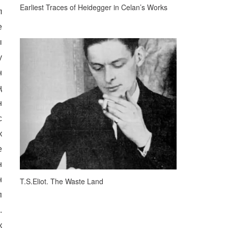
Earliest Traces of Heidegger in Celan’s Works
л
е
ы
у
н
ң
н
с
к
е
н
н
T.S.Eliot. The Waste Land
п
.
к