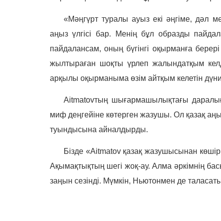
«Мәңгүрт туралы ауыз екі әңгіме, дәл м
аңыз үлгісі бар. Менің бұл образды пайдал
пайдалансам, оның бүгінгі оқырманға берері
жылтыраған шоқты үрлеп жалындатқым келд
арқылы оқырманыма өзім айтқым келетін дүниені
Aitmatov
тың шығармашылықтағы даралығ
миф деңгейіне көтерген жазушы.
Ол
қазақ аң
туындысына айналдырды.
Бізде «
Aitmatov
қазақ жазушысынан көшірг
Ақымақтықтың шегі жоқ-ау. Алма әркімнің бас
заңын сезінді. Мүмкін, Ньютонмен де таласа