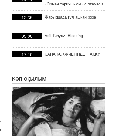
«Орман тарихшысы» сілтемесіз
тарих
Жарықшада гүл ашқан роза
12:35
Adil Tunyaz. Blessing
03:08
САНА КӨКЖИЕГІНДЕГІ АҚҚУ
17:10
Көп оқылым
.
»