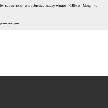
мі керек және гиперсілтеме жасау міндетті ©Білге - Мәдениет
ерген жазушы