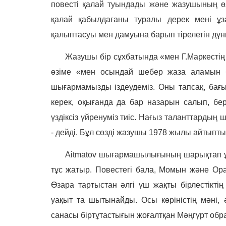
повесті қалай туындады және жазушының өз
қалай қабылдағаны туралы дерек мені ұз
қалыптасуы мен дамуына барып тірелетін дүн
Жазушы бір сұхбатында «мен Г.Маркестің
өзіме «мен осындай шебер жаза аламын ба?
шығармамызды іздеудеміз. Оны тапсақ, бағы
керек, оқығанда да бар назарын салып, бері
үздіксіз үйренуміз тиіс. Нағыз таланттарды
- дейді. Бұл сөзді жазушы 1978 жылы айтыпт
Aitmatov
шығармашылығының шарықтап ұш
тұс жатыр. Повестегі бала, Момын және Ор
Өзара тартыстан әлгі үш жақты бірлестікт
уақыт та шытынайды. Осы көріністің мәні,
санасы біртұтастығын жоғалтқан Мәңгүрт обр