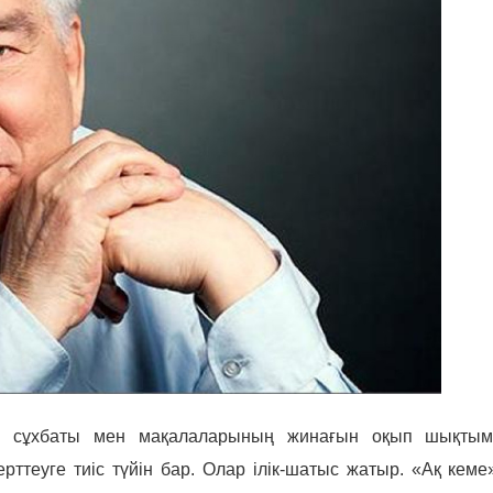
н сұхбаты мен мақалаларының жинағын оқып шықтым
еуге тиіс түйін бар. Олар ілік-шатыс жатыр. «Ақ кеме