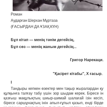
Роман
Аударған
Шерхан
Мұртаза
(
ҒАСЫРДАН
ДА
ҰЗАҚ
КҮН
)
Бұл
кітап
—
менің
тәнім
дегейсің
,
Бұл
сөз
—
менің
жаным
дегейсің
...
Григор Нарекаци.
"Қасірет кітабы", Х ғасыр.
I
Тандыры кепкен өзектер мен тақыр жыралардан қу
құлқынға талғау табу үшін зор шыдам керек. Біресе ін
қазғыш мақұлықтың шиыр-шимай шалағай ізін кесіп,
біресе саршұнақтың інін апыл-ғұпыл қазып, енді бірде