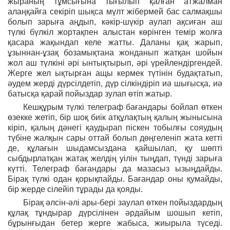
жыраның тұмсығына тығылып қалған атжалман
алаңқайға секіріп шықса мүлт жібермей бас салмақшы
болып зарыға аңдып, кәкір-шүкір аулап ақсиған аш
түлкі бүлкіл жортақпен алыстан көрінген темір жолға
қасара жақындап келе жатты. Даланы қақ жарып,
ұзыннан-ұзақ бозамықтана жонданып жатқан шойын
жол аш түлкіні әрі ынтықтырып, әрі үрейлендіргендей.
Жерге жел ықтырған ащы кермек түтінін будақтатып,
әудем жерді дүрсілдетіп, дүр сілкіндіріп иә шығысқа, иә
батысқа қарай пойыздар зулап өтіп жатыр.
Кешқұрым түлкі телеграф бағандары бойлап өткен
өзекке жетіп, бір шоқ биік атқұлақтың қалың жынысына
кіріп, қалың дәнегі қаудырап піскен тобылғы сояудың
түбіне жалқын сары оттай болып дөңгеленіп жата кетті
де, құлағын шыдамсыздана қайшылап, қу шөпті
сыбдырлатқан жатақ желдің уілін тыңдап, түнді зарыға
күтті. Телеграф бағандары да мазасыз ызыңдайды.
Бірақ түлкі одан қорықпайды. Бағандар оны қумайды,
бір жерде сілейіп тұрады да қояды.
Бірақ әлсін-әлі ары-бері заулап өткен пойыздардың
құлақ тұндырар дүрсілінен әрдайым шошып кетіп,
бұрынғыдан бетер жерге жабыса, жиырыла түседі.