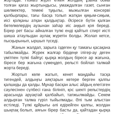
жортады. Пойыз жүріп еткен жолдың ұзына бойы
толған қағаз жыртындысы, умаждалған газет, сынған
шөлмектер, темекі тұқылы, мыжылған консерві
қалбырлары, тағы басқа толып жатқан қиқым-сиқым,
иісі қолқаны атқан қалдықтар. Әсіресе бүтін қалған
бөтелкелердің аузынан заһар иіс аңқып қоя береді.
Бірер рет басы айналған түлкі енді қайтып спирт иісті
шиша атаулыдан аулақ жүретін болды. Жолап кетсе,
пысқырынып, ыршып түседі.
Жанын жалдап, зарыға іздеген қу тамағы қасақана
табылмайды. Жүрек жалғар бірдеңе ілігер-ау деген
үмітпен түлкі байғұс қырқа жолдың біресе ар жағына,
біресе бер жағына сүмеңдеп, рельсті бойлап талмай
жорта береді.
Жортып келе жатып, кенет маңдайы тасқа
тигендей, алдыңғы аяқтарын көтере берген қалпы
қалшиды да қалды. Мұнар басқан алыс айдың елегізген
сәулесінен сүлбесі ғана білініп, қос шекті рельстердің
арасында аруақтай қалбайып, тапжылмайды. Секем
алдырған талма гүріл тыйылмады. Әлі тым алыстан
естіледі. Түлкі құйрығы әлі едірейген қалпы, жолдан
шықпақ болып, аяғын бірер басты да, қайтадан қырқа