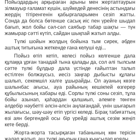
Пойыздардың арқыраған арыны мен жертаптаурын
зілмауыр ғаламат күшін, шүйкедей денесінің астындағы
жердің тітіренгенін қабырғаларымен сезіп жатты.
Сонда да болса бөтенше сасық иіс пен үрейге шыдап
бағып, жол бойы сәл-сәл саябыр табар шақты — түн
жамырар сәтті күтіп, сайдан шықпай жатып алды.
Түлкі шойын жолдың бойына тым сирек, әбден
аштық титығына жеткенде ғана келуші еді...
Пойыз өтіп кетіп, келесі пойыз келгенше дала
құлаққа ұрған танадай тына қалады да, сол әлі тылсым
сәтте түлкі бұлдыр дала үстінде ғайыптан талып
естілген болжаусыз, иесіз заңғар дыбысты құлағы
шалып, секемшіл халге ұшырайды. Ол ауаның көзге
шалынбас ағысы, ауа райының кешікпей өзгерер
құбылысының хабары еді. Сорлы түлкі соны сезіп, тұла
бойы азынап, қаһардан қалшиып, әлемге төнген
әлдебір нәубетті әлсін-әлсін аңлағандай, үнін шығарып
жылағысы, шәу-шәу етіп үргісі келеді. Бірақ табиғаттың
өзі аян бергендей осы бір үрейді аштық сезім жеңіп
кете берді.
Жорта-жорта тасырқаған табанының көн терісін
жалап жатып, аш түлкі ақырын ғана қыңсылап қояды.