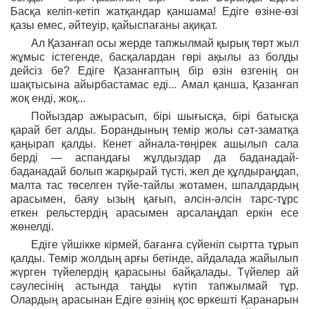
Басқа келіп-кетіп жатқандар қаншама! Едіге өзіне-өзі
қазы емес, әйтеуір, қайыспағаны ақиқат.
Ал Қазанғап осы жерде тапжылмай қырық төрт жыл
жұмыс істегенде, басқалардан гөрі ақылы аз болды
дейсіз бе? Едіге Қазанғаптың бір өзін өзгенің он
шақтысына айырбастамас еді... Амал қанша, Қазанғап
жоқ енді, жоқ...
Пойыздар ажырасып, бірі шығысқа, бірі батысқа
қарай бет алды. Борандының темір жолы сәт-заматқа
қаңырап қалды. Кенет айнала-төңірек ашылып сала
берді — аспандағы жұлдыздар да баданадай-
баданадай болып жарқырай түсті, жел де құлдыраңдап,
малта тас төселген түйе-тайлы жотамен, шпалдардың
арасымен, баяу ызың қағып, әлсін-әлсін тарс-тұрс
еткен рельстердің арасымен арсалаңдап еркін есе
жөнелді.
Едіге үйшікке кірмей, бағанға сүйеніп сыртта тұрып
қалды. Темір жолдың арғы бетінде, айдалада жайылып
жүрген түйелердің қарасыны байқалады. Түйелер ай
сәулесінің астында таңды күтіп тапжылмай тұр.
Олардың арасынан Едіге өзінің қос өркешті Қаранарын