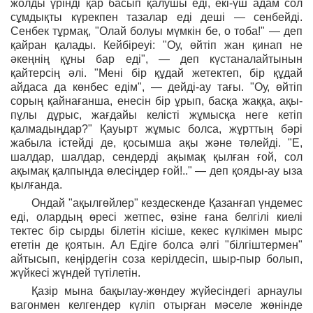
жолды үрінді қар басып қалушы еді, екі-үш адам сол
сұмдықты күрекпен тазалар еді деші — сенбейді.
Сенбек тұрмақ, "Олай болуы мүмкін бе, о тоба!" — деп
қайран қалады. Кейбіреуі: "Оу, өйтіп жан қинап не
әкеңнің құны бар еді", — деп күстаналайтынын
қайтерсің әлі. "Мені бір құдай жетектеп, бір құдай
айдаса да көнбес едім", — дейді-ау тағы. "Оу, өйтіп
сорың қайнағанша, енесін бір ұрып, басқа жаққа, ақы-
пұлы дұрыс, жағдайы келісті жұмысқа неге кетіп
қалмадыңдар?" Қауырт жұмыс болса, жұрттың бәрі
жабыла істейді де, қосымша ақы және төлейді. "Е,
шалдар, шалдар, сендерді ақымақ қылған ғой, сол
ақымақ қалпыңда өлесіңдер ғой!.." — деп қояды-ау ыза
қылғанда.
Ондай "ақылгөйлер" кездескенде Қазанғап үндемес
еді, олардың өресі жетпес, өзіне ғана белгілі киелі
тектес бір сырды білетін кісіше, кекес күлкімен мырс
ететін де қоятын. Ал Едіге болса әлгі "білгіштермен"
айтысып, кеңірдегін соза керілдесіп, шыр-пыр болып,
жүйкесі жүндей түтілетін.
Қазір мына бақылау-жөндеу жүйесіндегі арнаулы
вагонмен келгендер күліп отырған мәселе жөнінде