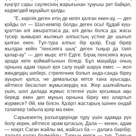
күңгірт сары сәулесінің жарығынан тұңғыш рет байқап,
кәдімгідей мұңайып қалды.
"Е, кәрілік деген итің де келіп қалған екен-ау, — деп
қойды ол — Шал-кемпір болды деген осы! Құдай күш-
қуаттан әлі ажыратпаса да, әлі дилы болса да, жасы
түскір зымырап жылжып алпыстың үстіне де шығып
қалған екен. Тұп-тура алпыс бір қазір. Енді бірер
жылдан кейін "пенсияға шық" деген тықыр да таяп
қалар-ау" — деп мырс етті Едіге. Бірақ пенсияға жуық
арада кете қоймайтынын біледі. Бұл маңайда оның
орнына адам тауып қоя салу оңай шаруа емес — жол
жөндеудің шебері, стрелочник болып анда-санда біреу
ауырып қалса, не демалысқа кетсе ғана ауысады,
әйтпесе бесаспап жұмыскердің өзі. Жер шалғайлығы
үшін, шол далада жұмыс істегені үшін қосымша ақы
береді екен деп мұның орнына біреу көз алартып
жүрмесе? Әй, кім білсін. Қазіргі жастарың ішінен ондай
талапкер табыла қояр ма екен.
Сарыөзектің разъездерінде тұру үшін адамда рух
болу керек, әйтпесе арам қатасың. Дала — кенен, адам
— ноқат. Саған жайлы ма, жайсыз ба — далаға бәрібір;
далада қалау болмайды. Тұрғың келсе — тұр. Тұрғың