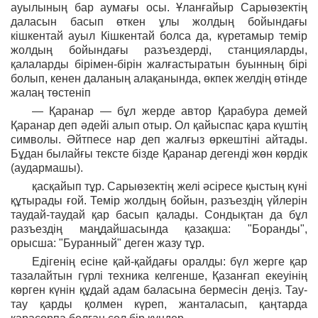
ауылының бар аумағы осы. Ұланғайыр Сарыөзектің
даласын басып өткен ұлы жолдың бойындағы
кішкентай ауыл Кішкентай болса да, күретамыр темір
жолдың бойындағы разъездерді, станцияларды,
қалаларды бірімен-бірін жалғастыратын буынның бірі
болып, кенен даланың алақанында, өкпек желдің өтінде
жалаң төстеніп
— Қаранар — бұл жерде автор Қарабура демей
Қаранар деп әдейі алып отыр. Ол қайыспас қара күштің
символы. Әйтпесе нар деп жалғыз өркештіні айтады.
Бұдан былайғы тексте бізде Қаранар дегенді жөн көрдік
(аудармашы).
қасқайып тұр. Сарыөзектің желі әсіресе қыстың күні
құтырады ғой. Темір жолдың бойын, разъездің үйлерін
таудай-таудай қар басып қалады. Сондықтан да бұл
разъездің маңдайшасында қазақша: "Боранды",
орысша: "Буранный" деген жазу тұр.
Едігенің есіне қай-қайдағы оралды: бүл жерге қар
тазалайтын гүрлі техника келгенше, Қазанғап екеуінің
көрген күнін құдай адам баласына бермесін деңіз. Тау-
тау қарды қолмен күреп, жанталасып, қаңтарда