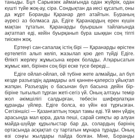
таныды. Бұл Сарыөзек аймағында одан жүйрік, одан
күшті түйе жоқ-ау, сірә. Сондықтан да иесі құсатып, оны
да жұрт Боранды Қаранар деп атайтын. Бураның
әуресі аз болмаса да, Едіге Қаранардың ерен күшін
мақтан тұтатын. Қаранарды буыршын тайлағында
ақтатпап еді, кейін буырқанып бура шыққан соң тіпті
тиіскен жоқ.
Ертеңгі сан-сапалақ істің бірі — Қаранарды өрістен
ертелетіп алып келіп, жазылап қою деп түйді Едіге.
Өлікті жерлеу жұмысына керек болады. Атқарысатын
жұмыс көп, бірінен соң бірі еске түсе береді...
Едіге ойлап-ойлап, ой түбіне жете алмайды, ал бүл
кезде разъездің адамдары әлі қаннен-қаперсіз ұйықтап
жатқан. Разъездің о басынан бүл басына дейін бір-
біріне тығылып тұрған жеті-сегіз үй. Оның алтауы темір
жол әкімшілігі салдырған, төбесін шиферлатқан
құранды үйлер. Едіге болса, өз үйін өзі тұрғызған.
Сегізіншісі — Қазанғаптың тоқал тамы еді. Үй мен үйдің
арасында мал қора, дала пеші, сарай сияқты әр алуан
майда-шүйде құрылыстар бар да, солардың бәрінің
ортасында асқақтап су тартатын мұнара тұрады. Оның
өзі соңғы жылдары пайда болған. Міне, Боранды