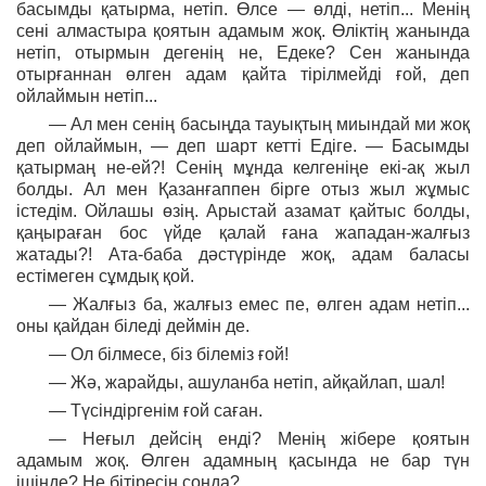
басымды қатырма, нетіп. Өлсе — өлді, нетіп... Менің
сені алмастыра қоятын адамым жоқ. Өліктің жанында
нетіп, отырмын дегенің не, Едеке? Сен жанында
отырғаннан өлген адам қайта тірілмейді ғой, деп
ойлаймын нетіп...
— Ал мен сенің басыңда тауықтың миындай ми жоқ
деп ойлаймын, — деп шарт кетті Едіге. — Басымды
қатырмаң не-ей?! Сенің мұнда келгеніңе екі-ақ жыл
болды. Ал мен Қазанғаппен бірге отыз жыл жұмыс
істедім. Ойлашы өзің. Арыстай азамат қайтыс болды,
қаңыраған бос үйде қалай ғана жападан-жалғыз
жатады?! Ата-баба дәстүрінде жоқ, адам баласы
естімеген сұмдық қой.
— Жалғыз ба, жалғыз емес пе, өлген адам нетіп...
оны қайдан біледі деймін де.
— Ол білмесе, біз білеміз ғой!
— Жә, жарайды, ашуланба нетіп, айқайлап, шал!
— Түсіндіргенім ғой саған.
— Неғыл дейсің енді? Менің жібере қоятын
адамым жоқ. Өлген адамның қасында не бар түн
ішінде? Не бітіресің сонда?