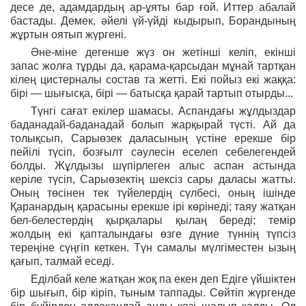
десе де, адамдардың ар-ұяты бар ғой. Иттер абалай
бастады. Демек, әйелі үй-үйді кыдырып, Борандының
жұртын оятып жүргені.
Әне-міне дегенше жүз он жетінші келіп, екінші
запас жолға тұрды да, қарама-қарсыдан мұнай тартқан
кілең цистерналы состав та жетті. Екі пойыз екі жаққа:
бірі — шығысқа, бірі — батысқа қарай тартып отырды...
Түнгі сағат екілер шамасы. Аспандағы жұлдыздар
баданадай-баданадай болып жарқырай түсті. Ай да
толықсып, Сарыөзек даласының үстіне ерекше бір
пейілі түсіп, бозғылт сәулесін еселеп себелегендей
болды. Жұлдызы шүпірлеген алыс аспан астында
керіле түсіп, Сарыөзектің шексіз сары даласы жатты.
Оның төсінен тек түйелердің сүлбесі, оның ішінде
Қаранардың қарасыны ерекше ірі көрінеді; таяу жатқан
бел-белестердің қырқалары қылаң береді; темір
жолдың екі қапталындағы өзге дүние түннің түпсіз
тереңіне сүңгіп кеткен. Түн самалы мүлгіместен ызың
қағып, талмай еседі.
Еділбай келе жатқан жоқ па екен деп Едіге үйшіктен
бір шығып, бір кіріп, тыным таппады. Сөйтіп жүргенде