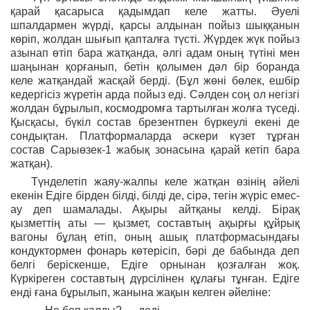
қарай қасарыса қадымдап келе жатты. Әуелі
шпалдармен жүрді, қарсы алдынан пойыз шыққанын
көріп, жолдан шығып қапталға түсті. Жүрдек жүк пойыз
азынап өтіп бара жатқанда, әлгі адам оның түтіні мен
шаңынан қорғанып, бетін қолымен дәл бір боранда
келе жатқандай жасқай берді. (Бұл жөні бөлек, ешбір
кедергісіз жүретін арда пойыз еді. Сәлден соң ол негізгі
жолдан бұрылып, космодромға тартылған жолға түседі.
Қысқасы, бүкіл состав брезентпен бүркеулі екені де
сондықтан. Платформаларда әскери күзет тұрған
состав Сарыөзек-1 жабық зонасына қарай кетіп бара
жатқан).
Түнделетіп жаяу-жалпы келе жатқан өзінің әйелі
екенін Едіге бірден білді, білді де, сірә, тегін жүріс емес-
ау деп шамалады. Ақыры айтқаны келді. Бірақ
қызметтің аты — қызмет, составтың ақырғы құйрық
вагоны бұлаң етіп, оның ашық платформасындағы
кондуктормен фонарь көтерісіп, бәрі де бабында деп
белгі беріскенше, Едіге орнынан қозғалған жоқ.
Күркіреген составтың дүрсілінен құлағы тұнған. Едіге
енді ғана бұрылып, жанына жақын келген әйеліне: