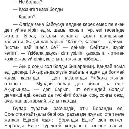
— Не болды?
— Қазанғап қаза болды.
— Қашан?
— Әлгіде ғана байғұсқа әлдене керек емес пе екен
деп үйіне кіріп едім, шамы жанып тұр, өзі төсегінде
жатыр. Бірақ сақалы аспанға қарап шаншылып
қалыпты. Жақындап барып: "Қазеке, Қазеке", — деймін,
"ыстық шай ішесіз бе?" — деймін. Сөйтсем, жүріп
кетіпті. — Үкібала даусы кілт үзіліп, қызарып, кіртиген
көзіне жас үйіріліп, қыстығып жылап жіберді.
— Ақыр соңы сол болды бишараның. Қандай асыл
еді десеңші! Ақырында жүзін жабатын адам да болмай
қалды қасында, — деп назаланды Үкібала жылап
отырып. — Мұндай болар деп ойлап па едік!
Ақырында... — деп барып, "ит өліміндей болды"
демекші еді, онсыз да түсінікті болған соң, соңғы сөзді
аузынан шығармай, жұтып қалды.
Бұлар тұратын разъездің аты Боранды еді.
Соғыстан қайтқалы бері осы разъезде жұмыс істеп келе
жатқан Едігені жұрт: "Боранды Едіге" деп кеткен.
Боранды Едіге күректей қолдарын тізесіне салып,