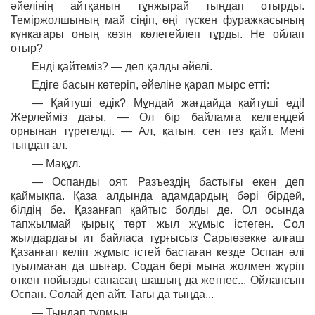
әйелінің айтқанын тұнжырай тыңдап отырды.
Теміржолшының май сіңіп, өңі түскен фуражкасының
күнқағары оның көзін көлегейлеп тұрды. Не ойлап
отыр?
Енді қайтеміз? — деп қалды әйелі.
Едіге басын көтеріп, әйеліне қарап мырс етті:
— Қайтуші едік? Мұндай жағдайда қайтуші еді!
Жерлейміз дағы. — Ол бір байламға келгендей
орнынан түрегелді. — Ал, қатын, сен тез қайт. Мені
тыңдап ал.
— Мақұл.
— Оспанды оят. Разъездің бастығы екен деп
қаймықпа. Қаза алдында адамдардың бәрі бірдей,
білдің бе. Қазанғап қайтыс болды де. Ол осында
тапжылмай қырық төрт жыл жұмыс істеген. Сол
жылдардағы ит байласа тұрғысыз Сарыөзекке алғаш
Қазанғап келіп жұмыс істей бастаған кезде Оспан әлі
туылмаған да шығар. Содан бері мына жолмен жүріп
өткен пойызды санасаң шашың да жетпес... Ойлансын
Оспан. Солай деп айт. Тағы да тыңда...
— Тыңдап тұрмын.