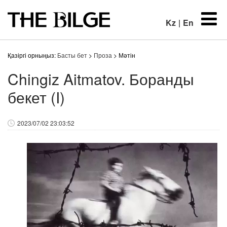
Kz
|
En
Қазіргі орныңыз:
Басты бет
>
Проза
> Мәтін
Chingiz Aitmatov. Боранды
бекет (I)
2023/07/02 23:03:52