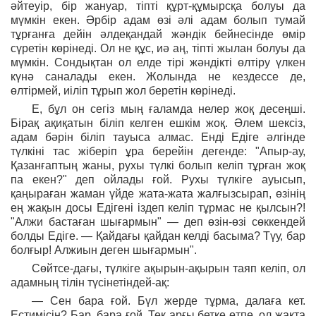
әйтеуір, бір жануар, тіпті құрт-құмырсқа болуы да
мүмкін екен. Әрбір адам өзі әлі адам болып тумай
тұрғанға дейін әлдеқандай жәндік бейнесінде өмір
сүретін көрінеді. Ол не құс, иә аң, тіпті жылан болуы да
мүмкін. Сондықтан ол елде тірі жәндікті өлтіру үлкен
күнә саналады екен. Жолында не кездессе де,
өлтірмей, иіліп тұрып жол беретін көрінеді.
Е, бұл он сегіз мың ғаламда нелер жоқ десеңші.
Бірақ ақиқатын біліп келген ешкім жоқ. Әлем шексіз,
адам бәрін біліп тауыса алмас. Енді Едіге әлгінде
түлкіні тас жіберіп ұра берейін дегенде: "Апыр-ау,
Қазанғаптың жаны, рухы түлкі болып келіп тұрған жоқ
па екен?" деп ойлады ғой. Рухы түлкіге ауысып,
қаңыраған жаман үйде жата-жата жалғызсырап, өзінің
ең жақын досы Едігені іздеп келіп тұрмас не қылсын?!
"Алжи бастаған шығармын" — деп өзін-өзі сөккендей
болды Едіге. — Қайдағы қайдан келді басыма? Түу, бар
болғыр! Алжиын деген шығармын".
Сөйтсе-дағы, түлкіге ақырын-ақырын таяп келіп, ол
адамның тілін түсінетіндей-ақ:
— Сен бара ғой. Бүл жерде тұрма, далаға кет.
Естимісің? Бар, бара ғой. Тек арғы бетке өтпе, ол жақта