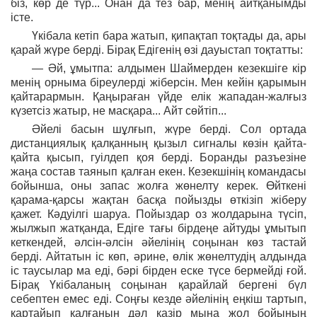
біз, көр де түр... Онан да тез бар, менің айтқанымды
істе.
Үкібала кетіп бара жатып, қипақтап тоқтады да, ары
қарай жүре берді. Бірақ Едігенің өзі дауыстап тоқтатты:
— Әй, ұмытпа: алдымен Шаймерден кезекшіге кір
менің орныма біреулерді жіберсін. Мен кейін қарымын
қайтарармын. Қаңыраған үйде елік жападан-жалғыз
күзетсіз жатыр, не масқара... Айт сөйтіп...
Әйелі басын шұлғып, жүре берді. Сол ортада
дистанциялық қалқанның қызыл сигналы көзін қайта-
қайта қысып, гуілдеп қоя берді. Боранды разъезіне
жаңа состав таянып қалған екен. Кезекшінің командасы
бойынша, оны запас жолға жөнелту керек. Өйткені
қарама-қарсы жақтан басқа пойызды өткізіп жіберу
қажет. Кәдуілгі шаруа. Пойыздар оз жолдарына түсіп,
жылжып жатқанда, Едіге тағы бірдеңе айтуды ұмытып
кеткендей, әлсін-әлсін әйелінің соңынан көз тастай
берді. Айтатын іс көп, әрине, өлік жөнелтудің алдында
іс таусылар ма еді, бәрі бірден еске түсе бермейді ғой.
Бірақ Үкібаланың соңынан қарайлай бергені бүл
себептен емес еді. Соңғы кезде әйелінің еңкіш тартып,
қартайып қалғанын дәл қазір мына жол бойының