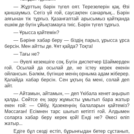
— Жұрттың бәрін түгел оят. Терезелерін қақ. Өзі
қаншаумыз. Сегіз үй ғой, саусақпен санарлық... Бәрін
аяғынан тік тұрғыз. Қазанғаптай арысымыз қайтқанда
ешкім де бүгін ұйықтамауға тиіс. Бәрін түгел тұрғыз.
— Ұрысса қайтемін?
— Бәріне хабар беру — біздің парыз, ұрысса ұрса
берсін. Мен айтты де. Ұят қайда? Тоқта!
— Тағы не?
— Әуелі кезекшіге соқ. Бүгін диспетчер Шаймерден
ғой. Осылай да осылай де, не істеу керек екенін
ойлансын. Бәлкім, бүгінше менің орныма адам жіберер.
Қалайда хабар берсін. Сен ұқтың ба мені, солай деп
айт.
— Айтамын, айтамын, — деп Үкібала кенет аңырып
қалды. Сөйтсе ең зәру жұмысты ұмытып бара жатыр
екен ғой: — Ойбу, Қазекеңнің балаларын қайтеміз?
Мәссаған! Есімнен тарс шығып кетіпті ғой. Алдымен
соларға хабар беру керек қой! Енді не? Әкесі өліп
жатыр...
Едіге бұл сөзді естіп, бұрынғыдан бетер сұстанып,