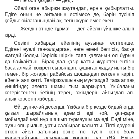
— Не боп қалды? — деді.
Әйелі оған абыржи жаутаңдап, ернін қыбырлатты.
Едіге оның не айтқанын естімесе де, бәрін түсініп
қойды: ойлағанындай-ақ, тегін жүріс емес екен.
— Желдің өтінде тұрма! — деп әйелін үйшікке алып
кірді.
Сезікті хабарды әйелінің аузынан естігенше,
Едігені әуелі таңғалдырған, неге екені белгісіз, басқа
жағдай болды. Кәрілік шіркін таяп қалғанын ол бұрын
да байқайтын. Бірақ дәл қазір қатты жүрістен ентігін
баса алмай, көкірегі сырылдап, қушиған жадау иығы бір
төмен, бір жоғары рабайсыз шошаңдап кеткенін көріп,
әйелін аяп кетті. Теміржолшының мұнтаздай таза аппақ
үйшігінде; электр шамы тым жарқырап, Үкібаланы
көгерістенген бетінің терең әжімдерін айғыздап ап-
анық көрсетіп жіберді.
Әй, дүние-ай десеңші, Үкібала бір кезде бидай өңді,
қызыл шырайлының әдемісі еді ғой, қап-қара
мойылдай көзі нұр шашып тұрмаушы ма еді. Енді міне,
аузы опырылып, ұрты салбырап қалыпты. Тіпті дәурені
өткен әйел затының өзіне тісі түсіп, кетік болу
жараспайтыны осыдан-ақ көрініп тұр. (Әй, Едіге,