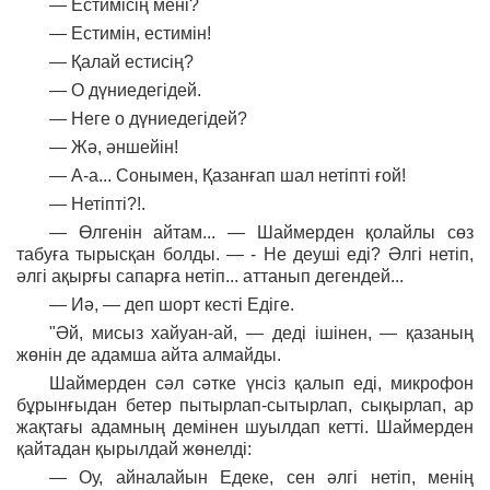
— Естимісің мені?
— Естимін, естимін!
— Қалай естисің?
— О дүниедегідей.
— Неге о дүниедегідей?
— Жә, әншейін!
— А-а... Сонымен, Қазанғап шал нетіпті ғой!
— Нетіпті?!.
— Өлгенін айтам... — Шаймерден қолайлы сөз
табуға тырысқан болды. — - Не деуші еді? Әлгі нетіп,
әлгі ақырғы сапарға нетіп... аттанып дегендей...
— Иә, — деп шорт кесті Едіге.
"Әй, мисыз хайуан-ай, — деді ішінен, — қазаның
жөнін де адамша айта алмайды.
Шаймерден сәл сәтке үнсіз қалып еді, микрофон
бұрынғыдан бетер пытырлап-сытырлап, сықырлап, ар
жақтағы адамның демінен шуылдап кетті. Шаймерден
қайтадан қырылдай жөнелді:
— Оу, айналайын Едеке, сен әлгі нетіп, менің