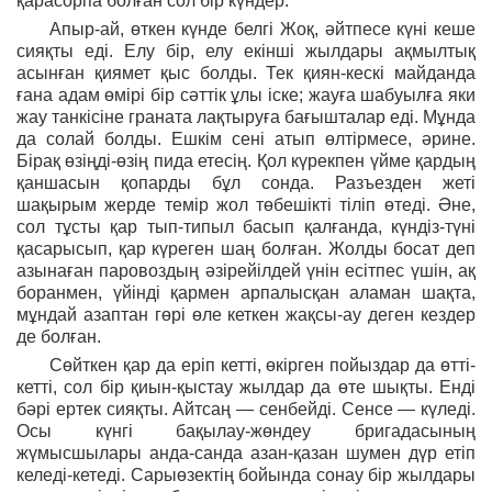
қарасорпа болған сол бір күндер.
Апыр-ай, өткен күнде белгі Жоқ, әйтпесе күні кеше
сияқты еді. Елу бір, елу екінші жылдары ақмылтық
асынған қиямет қыс болды. Тек қиян-кескі майданда
ғана адам өмірі бір сәттік ұлы іске; жауға шабуылға яки
жау танкісіне граната лақтыруға бағышталар еді. Мұнда
да солай болды. Ешкім сені атып өлтірмесе, әрине.
Бірақ өзіңді-өзің пида етесің. Қол күрекпен үйме қардың
қаншасын қопарды бұл сонда. Разъезден жеті
шақырым жерде темір жол төбешікті тіліп өтеді. Әне,
сол тұсты қар тып-типыл басып қалғанда, күндіз-түні
қасарысып, қар күреген шаң болған. Жолды босат деп
азынаған паровоздың әзірейілдей үнін есітпес үшін, ақ
боранмен, үйінді қармен арпалысқан аламан шақта,
мұндай азаптан гөрі өле кеткен жақсы-ау деген кездер
де болған.
Сөйткен қар да еріп кетті, өкірген пойыздар да өтті-
кетті, сол бір қиын-қыстау жылдар да өте шықты. Енді
бәрі ертек сияқты. Айтсаң — сенбейді. Сенсе — күледі.
Осы күнгі бақылау-жөндеу бригадасының
жүмысшылары анда-санда азан-қазан шумен дүр етіп
келеді-кетеді. Сарыөзектің бойында сонау бір жылдары