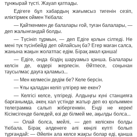
тұнжырай түсті. Жауап қатпады.
Едігеге бұл хабардың жағымсыз тигенін сезіп,
иліктірмек оймен Үкібала:
— Қайткенмен де балалары ғой, туған балалары, —
деп жалынғандай болды.
— Түсініп тұрмын, — деп Едіге қолын сілтеді. Не
мені түк түсінбейді деп ойлайсың ба? Егер маған салса,
жанына жақын жолатпас едім. Бірақ амал қанша!
— Едіге, онда біздің шаруамыз қанша. Балалары
келсін де, өздері жерлесін. Әйтпесе, соңынан
таусылмас дауға қаламыз...
— Мен келмесін дедім бе? Келе берсін.
— Ұлы қаладан келіп үлгірер ме екен?
— Келгісі келсе, үлгіреді. Алдыңғы күні станцияға
барғанымда, әкең хал үстінде жатыр деп өз қолыммен
телеграмма салып жібергенмін. Енді не керек!
Кісімсігенде бәледей, өзі де білмей ме, ақылды болса...
— Олай болса, мейлі, — деп келіскен болды
Үкібала. Бірақ әлденеге әлі көңілі күпті болып
тұрғандай: — Әйелін ала келсе жақсы болар еді, қанша