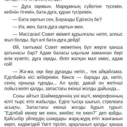
— Дұға оқимын. Марқұмның сүйегіне түсемін,
кебінін тігемін, бата-дұға, құран түсіремін.
— Бата оқитын сен, Боранды Едігесің бе?
— Иә, мен, бата-дұға оқитын мен.
— Мәссаған! Совет өкіметі құрылғалы нетіп, алпыс
жыл болды. бұл әлі бата-дұға дейді!
Әй, тантыма! Совет өкіметінің бүл жерге қанша
қатынасы бар? Адам баласы ықылым заманнан бері
өлік күзетіп, дұға оқиды. Өліп жатқан мал емес, адам
ғой!
— Жә-жә, оқи бер дұғаңды нетіп... тек айқайлама.
Еділбайға кісі жіберемін. Көнсе — барады да, нетіп,
сенің орныңа тұрады... Ал қазір, давай он жетінші
пойыз келіп қалды, запастағы екінші жолды дайында...
Соны айтып Шаймерденнің үні өшті, микрофонның
кілті тырс етіп жабылды. Едіге тысқа шығып, стрелкаға
асықты. Запастағы екінші жолды бұрып тұрып:
"Еділбай көнер ме екен, көнбес пе екен?" деп қойды.
Қайсыбір үйлердің шамдары жарқ-жұрқ етіп жанғанын
көріп, кәдімгідей Үміті тіріліп, арқаланып қалды: қанша