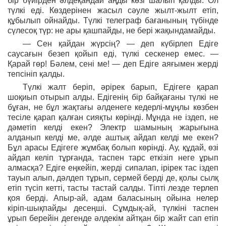
бір бүйірден әлдеқандай аңды көзі шалып қалды. Ол
түлкі еді. Көздерінен жасыл сәуле жылт-жылт етіп,
құбылып ойнайды. Түлкі телеграф бағанының түбінде
сүлесоқ түр: не ары қашпайды, не бері жақындамайды.
— Сен қайдан жүрсің? — деп күбірлеп Едіге
саусағын безеп қойып еді, түлкі сескенер емес. —
Қарай гөр! Бәлем, сені ме! — деп Едіге аяғымен жерді
тепсініп қалды.
Түлкі жалт беріп, әрірек барып, Едігеге қарап
шоқиып отырып алды. Едігенің бір байқағаны түлкі не
бұған, не бұл жақтағы әлденеге кедерлі-мұңлы көзбен
тесіле қарап қалған сияқты көрінді. Мұнда не іздеп, не
дәметіп келді екен? Электр шамының жарығына
алданып келді ме, әлде аштық айдап келді ме екен?
Бұл арасы Едігеге жұмбақ болып көрінді. Ау, құдай, өзі
айдап келіп тұрғанда, таспен тарс еткізіп неге ұрып
алмасқа? Едіге еңкейіп, жерді сипалап, ірірек тас іздеп
тауып алып, дәлдеп тұрып, сермей берді де, қолы сылқ
етіп түсіп кетті, тасты тастай салды. Тіпті лезде терлеп
қоя берді. Апыр-ай, адам баласының ойына нелер
кіріп-шықпайды десеңші. Сұмдық-ай, түлкіні таспен
ұрып берейін дегенде әлдекім айтқан бір жайт сап етіп