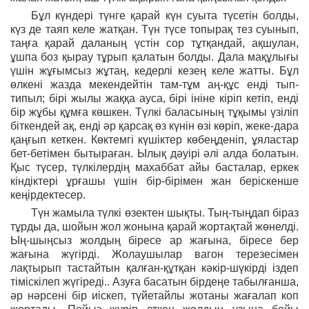
Бұл күндері түнге қарай күн суыта түсетін болды,
күз де таяп келе жатқан. Түн түсе топырақ тез суынып,
таңға қарай даланың үстін сор тұтқандай, ақшулан,
ұшпа боз қырау тұрып қалатын болды. Дала мақұлығы
үшін жұғымсыз жұтаң, кедерлі кезең келе жатты. Бұл
өлкені жазда мекендейтін там-тұм аң-құс енді тып-
типыл; бірі жылы жаққа ауса, бірі ініне кіріп кетіп, енді
бір жұбы құмға көшкен. Түлкі баласының тұқымы үзіліп
біткендей ақ, енді әр қарсақ өз күнін өзі көріп, жеке-дара
қаңғып кеткен. Көктемгі күшіктер көбеңденіп, ұяластар
бет-бетімен бытыраған. Ылық дәуірі әлі алда болатын.
Қыс түсер, түлкілердің махаббат айы басталар, еркек
кіндіктері ұрғашы үшін бір-бірімен жан беріскенше
кеңірдектесер.
Түн жамыла түлкі өзектен шықты. Тың-тыңдап біраз
тұрды да, шойын жол жонына қарай жортақтай жөнелді.
Ың-шыңсыз жолдың біресе ар жағына, біресе бер
жағына жүгірді. Жолаушылар вагон терезесімен
лақтырып тастайтын қалған-құтқан кәкір-шүкірді іздеп
тіміскілеп жүгіреді.. Азуға басатын бірдеңе табылғанша,
әр нәрсені бір иіскеп, түйетайлы жотаны жағалап коп