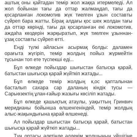
аштық оны қайтадан темір жол жаққа итермеледі. Ал
жол бойынан тағы да оттар жалмаңдап, тағы да
қосарланған локомотив жүк тиелген ұзын составты
сүйреп бара жатты. Бірақ алдағы қос шек жолдан тағы
да оттар көрінді, тағы да қосарланған екі локомотив,
аждаһа көздерін жарқыратып, жүк тиелген ұзыннан-
ұзақ составты сүйреп өтті.
Енді түлкі айласын асырмақ болды: даламен
орағыта жүгіріп, темір жолдың пойыз жүрмейтін
тұсынан топ ете түспекші еді...
Бұл өлкеде пойыздар шығыстан батысқа қарай,
батыстан шығысқа қарай жүйткіп жатады...
Бұл өлкеде темір жолдың к,ос қапталынан
басталып сахара cap даланың кіндік тусы —
Сарыөзектің ұлан-ғайыр жазығы көсіліп жатады.
Бұл өлкеде қашықтық атаулы, уақыттың Гринвич
меридианы бойынша өлшенгеніндей, темір жолдың
алыс-жақындығына қарай өлшенеді.
Ал пойыздар шығыстан батысқа қарай, батыстан
шығысқа қарай жүйткіп жатады...
Түн ортасы әлетінде әлдекім жолшының үйшігіне