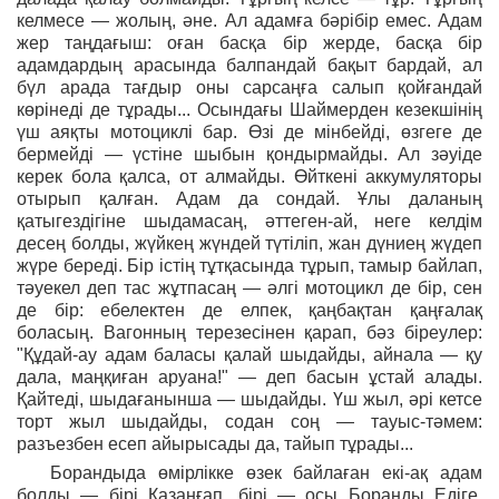
келмесе — жолың, әне. Ал адамға бәрібір емес. Адам
жер таңдағыш: оған басқа бір жерде, басқа бір
адамдардың арасында балпандай бақыт бардай, ал
бүл арада тағдыр оны сарсаңға салып қойғандай
көрінеді де тұрады... Осындағы Шаймерден кезекшінің
үш аяқты мотоциклі бар. Өзі де мінбейді, өзгеге де
бермейді — үстіне шыбын қондырмайды. Ал зәуіде
керек бола қалса, от алмайды. Өйткені аккумуляторы
отырып қалған. Адам да сондай. Ұлы даланың
қатыгездігіне шыдамасаң, әттеген-ай, неге келдім
десең болды, жүйкең жүндей түтіліп, жан дүниең жүдеп
жүре береді. Бір істің тұтқасында тұрып, тамыр байлап,
тәуекел деп тас жұтпасаң — әлгі мотоцикл де бір, сен
де бір: ебелектен де елпек, қаңбақтан қаңғалақ
боласың. Вагонның терезесінен қарап, бәз біреулер:
"Құдай-ау адам баласы қалай шыдайды, айнала — қу
дала, маңқиған аруана!" — деп басын ұстай алады.
Қайтеді, шыдағанынша — шыдайды. Үш жыл, әрі кетсе
торт жыл шыдайды, содан соң — тауыс-тәмем:
разъезбен есеп айырысады да, тайып тұрады...
Борандыда өмірлікке өзек байлаған екі-ақ адам
болды — бірі Қазанғап, бірі — осы Боранды Едіге.