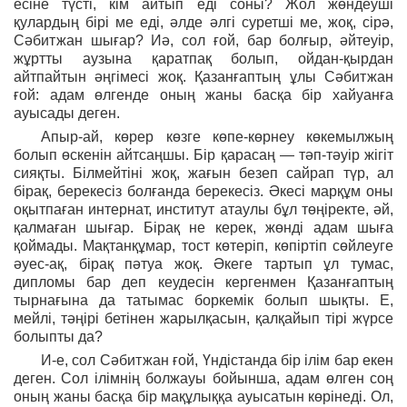
есіне түсті, кім айтып еді соны? Жол жөндеуші
қулардың бірі ме еді, әлде әлгі суретші ме, жоқ, сірә,
Сәбитжан шығар? Иә, сол ғой, бар болғыр, әйтеуір,
жұртты аузына қаратпақ болып, ойдан-қырдан
айтпайтын әңгімесі жоқ. Қазанғаптың ұлы Сәбитжан
ғой: адам өлгенде оның жаны басқа бір хайуанға
ауысады деген.
Апыр-ай, көрер көзге көпе-көрнеу көкемылжың
болып өскенін айтсаңшы. Бір қарасаң — тәп-тәуір жігіт
сияқты. Білмейтіні жоқ, жағын безеп сайрап түр, ал
бірақ, берекесіз болғанда берекесіз. Әкесі марқұм оны
оқытпаған интернат, институт атаулы бұл төңіректе, әй,
қалмаған шығар. Бірақ не керек, жөнді адам шыға
қоймады. Мақтанқұмар, тост көтеріп, көпіртіп сөйлеуге
әуес-ақ, бірақ пәтуа жоқ. Әкеге тартып ұл тумас,
дипломы бар деп кеудесін кергенмен Қазанғаптың
тырнағына да татымас боркемік болып шықты. Е,
мейлі, тәңірі бетінен жарылқасын, қалқайып тірі жүрсе
болыпты да?
И-е, сол Сәбитжан ғой, Үндістанда бір ілім бар екен
деген. Сол ілімнің болжауы бойынша, адам өлген соң
оның жаны басқа бір мақұлыққа ауысатын көрінеді. Ол,