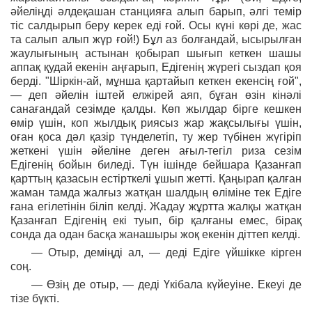
әйеліңді әлдеқашан станцияға алып барып, әлгі темір
тіс салдырып беру керек еді ғой. Осы күні көрі де, жас
та салып алып жүр ғой!) Бұл аз болғандай, ысырылған
жаулығының астынан қобырап шығып кеткен шашы
аппақ қудай екенін аңғарып, Едігенің жүрегі сыздап қоя
берді. "Шіркін-ай, мұнша қартайып кеткен екенсің ғой",
— деп әйелін іштей елжірей аяп, бұған өзін кінәлі
санағандай сезімде қалды. Көп жылдар бірге кешкен
өмір үшін, коп жылдық риясыз жар жақсылығы үшін,
оған қоса дәл қазір түнделетіп, ту жер түбінен жүгіріп
жеткені үшін әйеліне деген ағыл-тегіл риза сезім
Едігенің бойын биледі. Түн ішінде бейшара Қазанғап
қарттың қазасын естірткелі ұшып жетті. Қаңырап қалған
жаман тамда жалғыз жатқан шалдың өліміне тек Едіге
ғана егілетінін біліп келді. Жадау жұртта жалқы жатқан
Қазанғап Едігенің екі туып, бір қалғаны емес, бірақ
сонда да одан басқа жанашыры жоқ екенін діттеп келді.
— Отыр, деміңді ал, — деді Едіге үйшікке кірген
соң.
— Өзің де отыр, — деді Үкібала күйеуіне. Екеуі де
тізе бүкті.