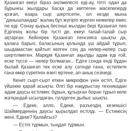
Қазанғап екеуі біраз әңгімелесіп еді-ау, тіпті одан да
бұрынғы жылдары басқа да көптеген мәселелерді
қозғап, өзара сыр шертісетін, ол кезде мына
"данышпандар" жалаң бұт жүгіріп жүрген немелер емес
пе еді. Сонау қырық бесінші жылдан бері Қазанғап пен
Едігенің жолы бір түсті де, екеуі талай-талай сыр
ақтарған. Кейінірек Қазанғап пенсияға шықты да,
қалаға барып, баласының қолында үш айдай тұрып,
шыдамастан қайтып келген соң да нелер-нелер сыр
шертілмеген. Марқұм Қазанғап ақылды адам еді ғой,
еске түссе — нелер болмаған... Едіге сонда енді бұдан
былай Қазанғап тек еске алу сәтінде ғана, естелікте
ғана өмір сүретінін өзегі өртене, ап-анық сезінеді.
Кенет сырт-сырт еткен микрофон үнін естіп, Едіге
үйшікке қарай асықты. Әлгі бір нақұрыстау техникадан
адам даусы естілмес бұрын, құтырған боран тұрып келе
жатқандай ысылдаған, гуілдеген дыбыс шықты.
— Едеке, алло, Едеке, разъездің кезекшісі
Шаймерденнің даусы қырылдап естілді. — Естимісің
мені, Едеке? Қалайсыз?
— Естіп тұрмын, тыңдап тұрмын.