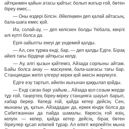
айтқанмен қайын атасы қайтыс болып жатыр ғой, бөтен
біреу емес...
— Оны өздері білсін. Әйеліңмен деп қалай айтасың,
бала-шаға емес қой.
Иә, солай-ау, — деп келіскен болды Үкібала, көңілі
әлі күпті болса да.
Ерлі-зайыпты екеуі де үндемей қалды.
— Ал, сен тұрма енді, бар, — деп қалды Едіге. Бірақ
әйелі тағы бірдеңе айтқысы келді.
— Ау, әлгі қызын қайтеміз, Айзада сорлыны айтам.
Байы болса анау — маскүнем, бала-шағасы тағы бар.
Станциядан жетіп үлгеруі керек қой әкесін жерлеуге.
Едіге езу тартып, әйелін иығынан қаққылап қойды.
— Енді саған бәрі уайым... Айзада қол созым жерде
тұр ғой, таңертең біреу-міреу станцияға шауып барып,
хабар берер. Келеді ғой, қайда кетер дейсің. Сен,
мынаны ұқ, қатын. Айзададан да, еркек кіндік болса да
Сәбитжаннан да пайда шамалы. Көресің ғой өзің,
келуін — келер, қайда кетер дейсің, бірақ бөтен
біреулер құсап илікпей тұрар. Ал елікті жерлейтін мына