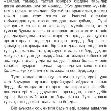
жағалап, тамаққа тастап жіберер бірдеңе табылар
деген дәмемен жүгіре жөнелді. Жүз дөңгелек жүйткіп,
темір тасқын тарсылдап, бірте-бірте арын алып, аламат
тажал таяп келе жатса да, іздегені әне-міне
табылардан түлкі жазған жолдан шыға қоймады. Түлкі
қас қағым сәтке ғана көз жазуы мүмкін екен, кенет
тұмсық бұлым тасасына қосарланған локомотивтердің
ұзынды-қысқалы оттары жарқ ете қалды да, қуатты
прожекторлар алдында жатқан жердің бәрін көз
қарықтыра жарқыратып, бір сәтке даланың өлі денесін
тұп-тұтас жалаңаштап, ақ сәулеге малып жіберді де, аш
мақұлық от үстінде шырқ айналған жынды көбелектей
апалақтап алас ұрды да қалды. Пойыз болса жердің
танабын қуырып, рельсті тарсылдатып келе жатты.
Қоламса күйік иіс мүңк етіп, аждаһа леп бұрқ соқты.
Түлкі жолдан апыл-ғұпыл аунап түсіп, үрейі ұша
жер бауырлап, артына қарай-қарай айдалаға зытып
берді. Жалмаңдаған оттарын жарқыратқан әзірейіл,
дөңгелектері мың дауыспен тарсылдап, көпке дейін
гүрсілі басылмай алыстап бара жатты. Түлкі ыршып
тұрып, тағы да жанталаса қаша берді...
Бір ауықтан соң ентігін басып еді, араны ашылған