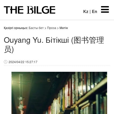
Kz
|
En
Қазіргі орныңыз:
Басты бет
>
Проза
> Мәтін
Ouyang Yu. Бітікші (图书管理
员)
2024/04/22 15:27:17