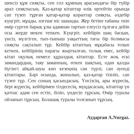
шексіз құм сияқты, сен сол құмның арасындағы бір түйір
арал сияқтысың. Қаз-қатар кітаптар өлік өртейтін орында
сап түзеп тұрған қатар-қатар қораптар сияқты, әлдебір
күңгріт, мұңды, өзгеше иіс шашады. Жер бетіне табаны тиіп
өмір сүрген барық ұлы адамнан тартып елеусіз тұлғаға дейін
осы жерде мекен тепкен. Күңгріт, кейбірін шаң басқан,
үнсіз, мүлгіген, тып-тыныш уақыттың тағы бір болмысы
сияқты сақталып тұр. Кейбір кітаптың мұқабасы тозып
кеткен, кейбірінің парағы жыртылған, толық емес, кейбір
кітап оқулық немесе құралдық кітаптар. Есте жоқ ескі
замандардың, таяу заманның, өткен шақтың, одан қалды
бүгінгі айқай-шуы көп кезеңнің сан түрлі, сан әуенді
кітаптары. Бәрі осында, жиналып, қаз-қатар тізіліп, сап
түзеп тұр. Сен соның қасындасың. Үнсізсің, ары жүресің,
бері жүресің, кейбірімен тілдесесің, мүңдасасың, кітаптар үн
қатпас адам сен естіп, біліп, үндесіп тұрсың. Өмір туралы
ойланып тұрсың. Болашақ туралы толғанып тұрсың.
Аударған A.Nurgaz.