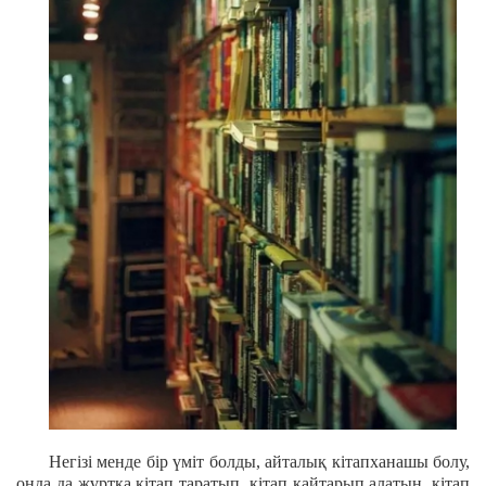
Негізі менде бір үміт болды, айталық кітапханашы болу,
онда да жұртқа кітап таратып, кітап қайтарып алатын, кітап