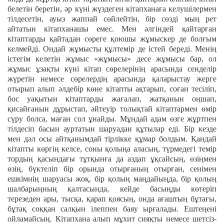
белетін беретін, әр күні жүздеген кітапханаға келушілермен
тілдесетін, ауыз жаппай сөйлейтін, бір сөзді мың рет
айтатын кітапханашы емес. Мен әлгіндей қайтарған
кітаптарды қайтадан сөреге қоюшы жұмыскер де болғым
келмейді. Ондай жұмысты құлтемір де істей береді. Менің
істегім келетін жұмыс «жұмысы» десе жұмысы бар, ол
жұмыс ұзақты күні кітап сөрелерінің арасында сенделір
жүретін немесе сөрелердің арасында қаларыстау жерге
отырып алып әлдебір көне кітапты ақтарып, соған тесіліп,
бос уақытын кітаптарды жағалап, жатқанын оңшап,
қисайғанын дұрыстап, әйтеуір толықтай кітаптармен өмір
сүру болса, маған сол ұнайды. Мұндай адам өзге жұртпен
тілдесіп басын ауртатын шаруадан құтылар еді. Бір кезде
мен дәл осы айтқанымдай тірлікке құмар болдым. Қандай
кітапты көргің келсе, соны қолыңа аласың, түрмедегі темір
тордың қасындағы тұтқынға да аздап ұқсайсың, өзіңмен
өзің, бүктеліп бір орында отырғаның отырған, сенімен
ешкімнің шаруасы жоқ, бір қолың маңдайыңда, бір қолың
шалбарыңның қалтасында, кейде басыңды көтеріп
терезеден ары, тысқа, қарап қоясың, онда ағаштың бұтағы,
бұтақ соққан салқын ілеппен баяу ырғалады. Ештеңені
ойламайсың. Кітапхана алып мұхит сияқты немесе шетсіз-