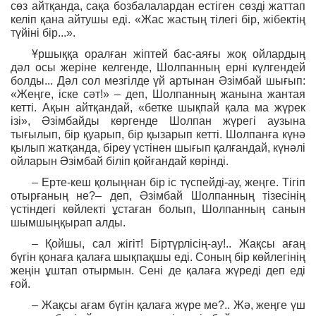
сөз айтқанда, сақа бозбалалардан естіген сөзді жаттап
келіп қана айтушы еді. «Жас жастың тілегі бір, жібектің
түйіні бір...».
Ұршыққа оралған жіптей бас-аяғы жоқ ойлардың
дәл осы жеріне келгенде, Шолпанның ерні күлгендей
болды... Дәл сол мезгілде үй артынан Әзімбай шығып:
«Жеңге, іске сәт!» – деп, Шолпанның жанына жантая
кетті. Ақын айтқандай, «бетке шықпай қала ма жүрек
ізі», Әзімбайды көргенде Шолпан жүрегі аузына
тығылып, бір қуарып, бір қызарып кетті. Шолпанға күнә
қылып жатқанда, біреу үстінен шығып қалғандай, күнәлі
ойларын Әзімбай біліп қойғандай көрінді.
– Ерте-кеш қолыңнан бір іс түспейді-ау, жеңге. Тігіп
отырғаның не?– деп, Әзімбай Шолпанның тізесінің
үстіндегі көйлекті ұстаған болып, Шолпанның санын
шымшыңқырап алды.
– Қойшы, сал жігіт! Біртүрлісің-ау!.. Жақсы ағаң
бүгін қонаға қалаға шықпақшы еді. Соның бір көйлегінің
жеңін ұштап отырмын. Сені де қалаға жүреді деп еді
ғой.
– Жақсы ағам бүгін қалаға жүре ме?.. Жә, жеңге үш