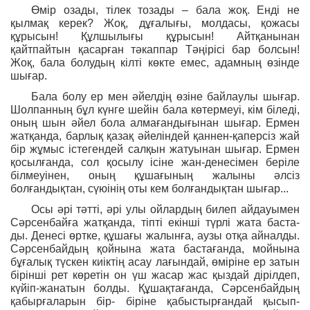
Өмір озады, тілек тозады – бала жоқ. Енді не
қылмақ керек? Жоқ, дұғалығы, молдасы, қожасы
құрысын! Құлшылығы құрысын! Айтқанынан
қайтпайтын қасарған тәкаппар Тәңірісі бар болсын!
Жоқ, бала болудың кілті көкте емес, адамның өзінде
шығар.
Бала болу ер мен әйелдің өзіне байлаулы шығар.
Шолпанның бұл күнге шейін бала көтермеуі, кім біледі,
оның шын әйел бола алмағандығынан шығар. Ермен
жатқанда, барлық қазақ әйеліндей қаннен-қаперсіз жай
бір жұмыс істегендей салқын жатуынан шығар. Ермен
қосылғанда, сол қосылу ісіне жан-денесімен беріле
білмеуінен, оның құшағының жалыны әлсіз
болғандықтан, сүюінің оты кем болғандықтан шығар...
Осы әрі тәтті, әрі улы ойлардың билеп айдауымен
Сәрсенбайға жатқанда, тіпті екінші түрлі жата баста-
ды. Денесі өртке, құшағы жалынға, аузы отқа айналды.
Сәрсенбайдың қойнына жата бастағанда, мойнына
бұғалық түскен киіктің асау лағындай, өміріне ер затын
бірінші рет көретін он үш жасар жас қыздай дірілдеп,
күйіп-жанатын болды. Құшақтағанда, Сәрсенбайдың
қабырғаларын бір- біріне қабыстырғандай қысып-