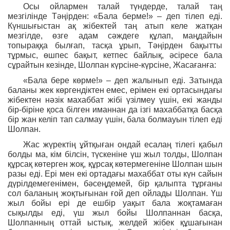
Осы ойлармен талай түндерде, талай таң
мезгілінде Тәңірден: «Бала берме!» – деп тілеп еді.
Күншығыстан ақ жібектей таң атып келе жатқан
мезгілде, өзге адам сәждеге құлап, маңдайын
топыраққа былғап, тасқа ұрып, Тәңірден бақытты
тұрмыс, өшпес бақыт, кетпес байлық, әсіресе бала
сұрайтын кезінде, Шолпан күрсіне-күрсіне, Жасағанға:
«Бала бере көрме!» – деп жалынып еді. Затында
баланы жек көргендіктен емес, ерімен екі ортасындағы
жібектен нәзік махаббат жібі үзілмеу үшін, екі жанды
бір-біріне қоса білген иманнан да ізгі махаббатқа басқа
бір жан келіп тап салмау үшін, бала болмауын тілеп еді
Шолпан.
Жас жүректің ұйтқыған ондай есалаң тілегі қабыл
болды ма, кім білсін, түскеніне үш жыл толды, Шолпан
құрсақ көтерген жоқ, құрсақ көтермегеніне Шолпан шын
разы еді. Ері мен екі ортадағы махаббат оты күн сайын
дүрілдемегенімен, бәсеңдемей, бір қалыпта тұрғаны
сол баланың жоқтығынан ғой деп ойлады Шолпан. Үш
жыл бойы ері де ешбір уақыт бала жоқтамаған
сықылды еді, үш жыл бойы Шолпаннан басқа,
Шолпанның оттай ыстық, желдей жібек құшағынан