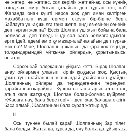
не жетер, не жетпес, сол кәрілік жетпей-ақ, осы күннің
өзінде-ақ, өмір босап қалайын деп тұрған жоқ па?
Жаһанда онан күшті нәрсе жоқ деп иман келтірген
махаббаттың күші ерімен екеуін бір-біріне берік
байлауға үш-ақ жылға ғана жетіп, енді өз-өзінен сөнейін
деп тұрған жоқ па? Ессіз Шолпан үш жыл бойына бала
болмасын деп тіледі. Енді сол бала болмағандықтан
ертегідей, әдемі өмір қу мазарға айналайын деп тұрған
жоқ па? Міне, Шолпанның жанын- да қара көк теңіздің
толқындарындай ұйтқыған ойлардың қорытындысы
осы еді.
Сәрсенбай әлдеқашан ұйқыға кетті. Бірақ Шолпан
анау ойлармен уланып, кірпік қаққысы жоқ. Қыстың
ұзын түні шайтанның шашындай ұзайғаннан ұзайды.
Шолпанның ойлары да тереңдегеннен тереңдеп,
қарайғаннан қарайды... Күншығыстан ағарып алтын таң
атып келе жатқанда, Шолпан болар-болмас күбірлеп:
«Жасаған-ау, бала бере гөр!» – деп, жас балаша өксігін
баса алмай, Жасағаннан бала сұрап жатыр еді.
ІІ
Осы түннен былай қарай Шолпанның бар тілегі
бала болды. Жатса да, тұрса да, ояу болса да, ұйықтаса