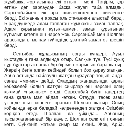
жұмбаққа «ортасында екі оттың – мені, Тәңірім, қор
еттің» деп зарлаудан басқа жауап таба алмады.
Сәрсенбаймен екі ара шиеленіскеннен шиеленісе
берді. Екі жанның арасы алыстағаннан алыстай берді.
Бірақ дүниеде адам таппаған жұмбақты заман таппақ.
Адам құрығынан құтылғанмен, заман құрығынан
құтылып кететін еш нәрсе жоқ. Сәрсенбай мен Шолпан
арасындағы мынау түйінді де ұзатпай заман өзі шешіп
берді.
Сентябрь жұлдызының соңғы күндері. Ауыл
қыстаудың ғана алдында отыр. Салқын түн. Түсі суық
сұр бұлттар аспанда бір-бірімен жарысып бара жатыр.
Жердің бетін аппақ кебіндей болып боз қырау жапқан.
Арба астында байлаулы жатқан бұзаулар тоңып, анда-
санда «мө-мө» дейді. Олардың жандарында қарны
кебежедей болып жатқан сиырлар еш нәрсені елең
қылмай «пыс-пыс» етеді. Сәрсенбай бүгін таңертең
ғана қалаға мал айдап кеткен. Отауда, төсек ағаш
үстінде шыт көрпеге оранып Шолпан жатыр. Оның
қойнында ерке баладай көлденеңдеп жатқан Әзімбай
қор-қор етеді. Шолпан да ұйқыда... Арбаның
тысырлағанындай бір дауыс. Шолпан селк етіп оянып
кетті. Сүйкеніп жатқан сиыр ма екен!.. Жоқ, Арба.