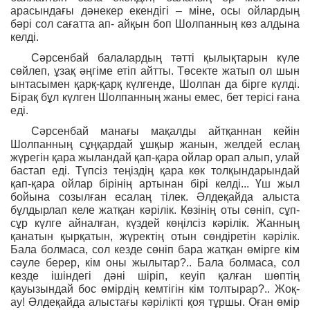
арасындағы дәнекер екендігі – міне, осы ойлардың
бәрі сол сағатта ап- айқын боп Шолпанның көз алдына
келді.
Сәрсенбай балалардың тәтті қылықтарын күле
сөйлеп, ұзақ әңгіме етіп айтты. Төсекте жатып ол шын
ынтасымен қарқ-қарқ күлгенде, Шолпан да бірге күлді.
Бірақ бұл күлген Шолпанның жаны емес, бет терісі ғана
еді.
Сәрсенбай манағы мақалды айтқаннан кейін
Шолпанның сұңқардай ұшқыр жанын, желдей еслаң
жүрегін қара жыландай қап-қара ойлар орап алып, улай
бастап еді. Түпсіз теңіздің қара көк толқындарындай
қап-қара ойлар бірінің артынан бірі келді... Үш жыл
бойына созылған есалаң тілек. Әлдеқайда алыста
бұлдырлап келе жатқан кәрілік. Көзінің оты сөніп, сұп-
сұр күлге айналған, күздей көңілсіз кәрілік. Жанның
қанатын қырқатын, жүректің отын сөндіретін кәрілік.
Бала болмаса, сол кезде сөніп бара жатқан өмірге кім
сәуле берер, кім оны жылытар?.. Бала болмаса, сол
кезде ішіндегі дәні шіріп, кеуіп қалған шөптің
қауызындай бос өмірдің кемтігін кім толтырар?.. Жоқ-
ау! Әлдеқайда алыстағы кәрілікті қоя тұршы. Оған өмір