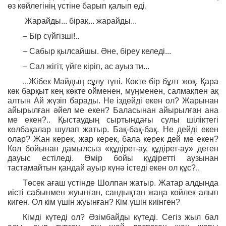
өз көйлегінің үстіне барып қалып еді.
Жарайды... бірақ... жарайды...
– Бір сүйгізші!..
– Сабыр қылсайшы. Әне, біреу келеді...
– Сал жігіт, үйге кіріп, ас ауыз ти...
...Жібек Майдың сұлу түні. Көкте бір бұлт жоқ. Қара
көк барқыт кең көкте ойменен, мұңменен, салмақпен ақ
алтын Ай жүзіп барады. Не іздейді екен ол? Жарынан
айырылған әйел ме екен? Баласынан айырылған ана
ме екен?.. Қыстаудың сыртындағы сулы шіліктегі
көлбақалар шулап жатыр. Бақ-бақ-бақ. Не дейді екен
олар? Жан керек, жар керек, бала керек дей ме екен?
Көл бойынан дамылсыз «құдірет-ау, құдірет-ау» деген
дауыс естіледі. Өмір бойы құдіретті аузынан
тастамайтын қандай ауыр күнә істеді екен ол құс?..
Төсек ағаш үстінде Шолпан жатыр. Жатар алдында
иісті сабынмен жуынған, сандықтан жаңа көйлек алып
киген. Ол кім үшін жуынған? Кім үшін киінген?
Кімді күтеді ол? Әзімбайды күтеді. Сегіз жыл бал