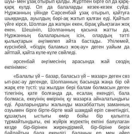
шуы- мен ұзақ отырып қалды. Жұртпен бірге ол да қарқ-
қарқ күлді. Ол да балаларды кезек-кезек сүйді.
Нұржанның үйінде Сәрсенбай ұзақ отырып, қайтуға
шыққанда, ауылдың бәрі-ақ жатып қалған еді. Қайтып
үйге кірсе, Шолпан да жатқан екен, бірақ ұйықтаған жоқ
екен. Шешініп, Шолпанның қасына жатты да,
Нұржанның балаларының ісін, олардың тәтті
қылықтарын әңгімелеп айта бастады. Уһілемей,
күрсінбей, «біздің баламыз жоқ-ау» деген уайым да
айтпай, қайта күле-күле сөйледі.
әрсенбай әңгімесінің арасында жай сөздің
екпінімен:
«Балалы үй – базар, баласыз үй – мазар» деген сөз
ып-рас-ау дегенде, Шолпанның басында жаңа бір ой
жарқ ете түсті: үш жылдан бері балам болмасын деген
тілегінің, қате болғанда да, есалаң екендігі, бала
болмаса, екеуінің өмірінің қу мазарға айналатындығы
еді. Араларындағы жалынды махаббаттың заманның
озуымен бірге бірте-бірте май шамдай еріп сөнетіндігі,
құшақтың ыстығы өмір бойы бір қалыпта
тұрмайтындығы, екі жүйрік жүректің екпіні баяулаған
кезде бір-бірінен жирендірмей, бір-біріне берік
байлайтын бала екендігі, баланың ер мен әйел