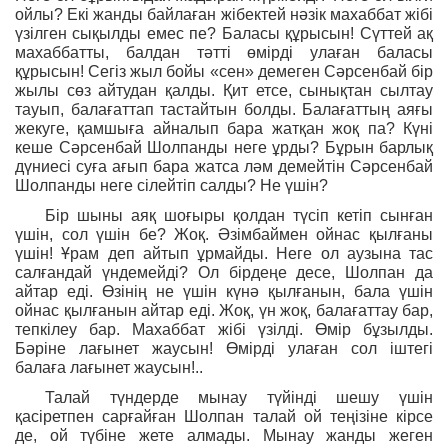
ойлы? Екі жанды байлаған жібектей нәзік махаббат жібі
үзілген сықылды емес пе? Баласы құрысын! Сүттей ақ
махаббатты, балдан тәтті өмірді улаған баласы
құрысын! Сегіз жыл бойы «сен» демеген Сәрсенбай бір
жылы сөз айтудан қалды. Қит етсе, сынықтан сылтау
тауып, балағаттап тастайтын болды. Балағаттың аяғы
жекуге, қамшыға айналып бара жатқан жоқ па? Күні
кеше Сәрсенбай Шолпанды неге ұрды? Бұрын барлық
дүниесі суға ағып бара жатса ләм демейтін Сәрсенбай
Шолпанды неге сілейтіп салды? Не үшін?
Бір шыны аяқ шоғыры қолдан түсіп кетіп сынған
үшін, сол үшін бе? Жоқ. Әзімбаймен ойнас қылғаны
үшін! Ұрам деп айтып ұрмайды. Неге ол аузына тас
салғандай үндемейді? Ол бірдеңе десе, Шолпан да
айтар еді. Өзінің не үшін күнә қылғанын, бала үшін
ойнас қылғанын айтар еді. Жоқ, үн жоқ, балағаттау бар,
тепкілеу бар. Махаббат жібі үзілді. Өмір бұзылды.
Бәріне лағынет жаусын! Өмірді улаған сол іштегі
балаға лағынет жаусын!..
Талай түндерде мынау түйінді шешу үшін
қасіретпен сарғайған Шолпан талай ой теңізіне кірсе
де, ой түбіне жете алмады. Мынау жанды жеген