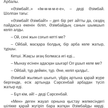
Арбалы.
«Әзімбай!..» «Ім-м-м-м-е-е», – деді Әзімбай.
Шолпан тағы:
«Әзімбай! Әзімбай!» – деп бір рет айтты да, сөздің
пайдасыз екенін біліп, Әзімбайдың санын шымшып
келіп алды.
– Ой, сені жын соғып кетті ме?
– Ойбай, масқара болдық, бір арба келе жатыр,
тұршы.
Кетші. Жақсы ағаң болмаса игі еді...
– Мынау есінен адасқан шығар! Ол ұшып келе ме?
– Ойбай, тұр деймін, тұр. Әне, келіп қалды!..
Әзімбай жылжып шығып, үйдің артына қарай жүре
бергенде, есік артында Сәрсенбай арбадан түсіп
жатыр еді.
– Бұл кім, әй! – деді Сәрсенбай.
«Мен» деген жауап орнына қыстау желкесіндегі
шілікке қарай жүгіріп бара жатқан Әзімбайды көрді.