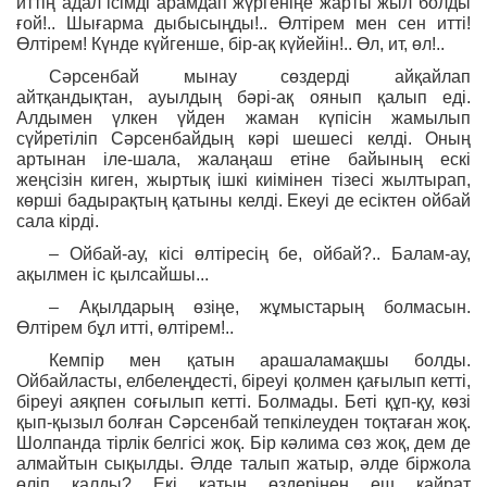
иттің адал ісімді арамдап жүргеніңе жарты жыл болды
ғой!.. Шығарма дыбысыңды!.. Өлтірем мен сен итті!
Өлтірем! Күнде күйгенше, бір-ақ күйейін!.. Өл, ит, өл!..
Сәрсенбай мынау сөздерді айқайлап
айтқандықтан, ауылдың бәрі-ақ оянып қалып еді.
Алдымен үлкен үйден жаман күпісін жамылып
сүйретіліп Сәрсенбайдың кәрі шешесі келді. Оның
артынан іле-шала, жалаңаш етіне байының ескі
жеңсізін киген, жыртық ішкі киімінен тізесі жылтырап,
көрші бадырақтың қатыны келді. Екеуі де есіктен ойбай
сала кірді.
– Ойбай-ау, кісі өлтіресің бе, ойбай?.. Балам-ау,
ақылмен іс қылсайшы...
– Ақылдарың өзіңе, жұмыстарың болмасын.
Өлтірем бұл итті, өлтірем!..
Кемпір мен қатын арашаламақшы болды.
Ойбайласты, елбелеңдесті, біреуі қолмен қағылып кетті,
біреуі аяқпен соғылып кетті. Болмады. Беті құп-қу, көзі
қып-қызыл болған Сәрсенбай тепкілеуден тоқтаған жоқ.
Шолпанда тірлік белгісі жоқ. Бір кәлима сөз жоқ, дем де
алмайтын сықылды. Әлде талып жатыр, әлде біржола
өліп қалды? Екі қатын өздерінен еш қайрат