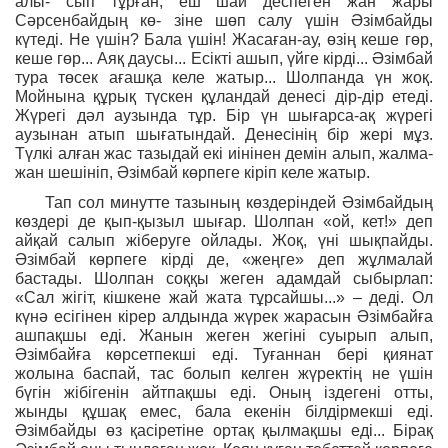
алы- сып тұрған, еш шай деспеген жан жары
Сәрсенбайдың кө- зіне шөп салу үшін Әзімбайды
күтеді. Не үшін? Бала үшін! Жасаған-ау, өзің кеше гөр,
кеше гөр... Аяқ даусы... Есікті ашып, үйге кірді... Әзімбай
тура төсек ағашқа келе жатыр... Шолпанда үн жоқ.
Мойнына құрық түскен құландай денесі дір-дір етеді.
Жүрегі дәл аузында тұр. Бір үн шығарса-ақ жүрегі
аузынан атып шығатындай. Денесінің бір жері мұз.
Түлкі алған жас тазыдай екі иінінен демін алып, жалма-
жан шешініп, Әзімбай көрпеге кіріп келе жатыр.
Тап сол минутте тазының көздеріндей Әзімбайдың
көздері де қып-қызыл шығар. Шолпан «ой, кет!» деп
айқай салып жіберуге ойлады. Жоқ, үні шықпайды.
Әзімбай көрпеге кірді де, «жеңге» деп жұлмалай
бастады. Шолпан соққы жеген адамдай сыбырлап:
«Сал жігіт, кішкене жай жата тұрсайшы...» – деді. Ол
күнә есігінен кірер алдында жүрек жарасын Әзімбайға
ашпақшы еді. Жанын жеген жегіні суырып алып,
Әзімбайға көрсетпекші еді. Туғаннан бері қиянат
жолына баспай, тас болып келген жүректің не үшін
бүгін жібігенін айтпақшы еді. Оның іздегені отты,
жынды құшақ емес, бала екенін білдірмекші еді.
Әзімбайды өз қасіретіне ортақ қылмақшы еді... Бірақ