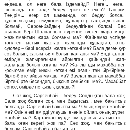
ендеше, ол неге бала іздемейді? Неге... неге...
шынында ол, әлде бедеу еркек пе екен? Тәңірім,
Тәңірім... егер ол шынында, ол бедеу болса...
құлшылықтың кемдігінен, құшақтың салқындығынан
болмай, Сәрсенбайдың бедеулігінен болса! Бес
жылдан бері Шолпанның жүрегіне түскен жара мәңгі
жазылмайтын жара болғаны ма? Жайнамаз үстінде
төгілген ыстық жастар, жалынды құшақтар, отты
сүюлер – бәрі әсерсіз, желге кеткені ме? Бала деген құр
сөз болып, сағым қиял болып қалғаны ма? Енді қалған
өмірдің жапырағынан айрылған қайыңдай жап-
жалаңаш болып озғаны ма? Жа- лынды махаббатпен
қосылған өмір қиюы кеткен екі ағаш- тай бір-бірінен
бірте-бірте айрылмақшы ма? Заулап жанған махаббат
бірте-бірте бесеңдеп, бықсып сөнбекші ме?.. Махаббат
сөнсе, өмірде не қызық қалады?!
Сөз жоқ, Сәрсенбай – бедеу. Сондықтан бала жоқ.
Бала жоқ болған соң, мен бақытсыз... мен бақытсыз
болғанда, Сәрсенбай бақытты ма? Оның жүрегі жанбай
ма? Өзінің екі өмірді улаушы екенін ойлап, оның жүрегі
жанбай ма? Қартайған күнде өмірді жылытатын от –
бала оған керегі жоқ па? Сөз жоқ, мен бақытсыз
болсам, Сәрсенбай да бақытсыз.