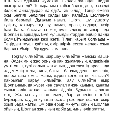
ата- мыз Адамды жұмақтан тырдай жалаңаш айдап
шығар ма еді? Топырағыма табынбадың деп, әзәзілді
ібіліске айналдырар ма еді?.. Кім біледі, Тәңірі ежелгі
осы белгілі белдігіне салды ма? Қалайда Шолпанға
бала бермеді. Дұғалық нағыз, ішірткі ішу, үшкірту,
түкірту, қақтыру-соқтыру, намаз, ораза, садақа, нәзір
һәм басқа басы-аяғы жоқ құлшылдықтан ақырында
Шолпан шаршады. Бұл құлшылдықтардан ешбір пайда
болмайтындығына көзі жетті. Тілегі қабыл болмады –
Тәңірден тәуелі қайтты, өмір шіркін ескен желдей озып
барады. Өмір – бір құрулы машина.
Тоқтау білмейтін, шаршау білмейтін жансыз маши-
на. Әлдекімнің жас орнына қан жылағанын, әлдекімнің
үміті өшіп, гүлі солып жатқанын, дөңгелектің арасында
әлдекімнің қолы, аяғы, басы – барлық денесі кеткенін,
денесі ғана емес, жаны, жүрегі кеткенін не қылсын?!
Қайрылып қарау білмейтін, аяу білмейтін өмір
Шолпанның да жүрегінен саулап аққан қанына, қанаты
сынып өліп жатқан жанына кідіріп, бұрылып қараған
жоқ. Жалғыз аузынан емес, бар денесінен көбігі
бұрқырап, таудан құлаған есалаң өзендей есалаң өмір
озып бара жатты. Өмірдің әрбір минуты сайын Шолпан
ойының, Шолпан жанының әрбір ұшқыны өліп жатты.