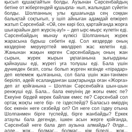
қысып құшақтайтын болды. Аузынан Сәрсенбайдың
бетіне от жібергендей құшырла- нып, жалындап сүйетін
болды. Шолпанның улы құшағында сең соққан
балықтай соқтығып, у ішіп айныған адамдай елжіреп
жатып Сәрсенбай: «Ой, сен кәрі боз, қартайғанда жорға
шығарайын деп жүрсің-ау!» – деп ырс-мырс күлетін еді.
Сәрсенбайдың мынау күлкісі Шолпанның жүрек
жарасына бұрыш себетін еді. Сол кездерде оның
көздеріне меруерттей мөлдіреп жас келетін еді.
Жанынан жақын көрген Сәрсенбайдың оның жан
сырын, жүрек жырын ұқпағанына зығырданы
қайнаушы еді, жүрегі уға толушы еді. Бала үшін
дүниеден безіп, сопы болып жүрген кезінде «пірәдар»
деп келемеж қылғанына, сол бала үшін жан-тәнімен
беріліп, әдейі есалаңданған шақтарында оған «Жорға»
деп ат қойғанына – Шолпан Сәрсенбайға шын-шын
ренжуші еді. Бала... бала екеуінің де жоғы емес пе?
Екеуіне бірдей керек байлам емес пе? Сәрсенбай сол
ортақ жоқты неге бір- ге іздеспейді? Баласыз өмірдің
бос екенін неге сезбейді ол? Ол неге сол іздеу отына
Шолпанмен бірге түспейді, бірге жанбайды? Еркек
атаулы бала дегенде, ішкен асын жерге қойғанда,
Сәрсенбай неге бала деп аузына алмайды? Әлде...
әлде... жоқ... болмас... болмас... кім біледі... жоқ...