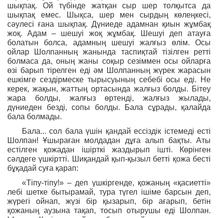
шықпақ. Ой түбінде жатқан сыр шер толқытса да
шықпақ емес. Шықса, шер мен сырдың көлеңкесі,
сәулесі ғана шықпақ. Дүниеде адамнан қиын жұмбақ
жоқ. Адам – шешуі жоқ жұмбақ. Шешуі деп атауға
болатын болса, адамның шешуі жалғыз өлім. Осы
ойлар Шолпанның жанында таспиқтай тізілген ретті
болмаса да, оның жаны соқыр сезіммен осы ойларға
өзі барып тірелген еді әм Шолпанның жүрек жарасын
ешкімге сездірмеске тырысуының себебі осы еді. Не
керек, жақын, жаттың ортасында жалғыз болды. Бітеу
жара болды, жалғыз өртенді, жалғыз жылады,
дүниеден безді, сопы болды. Бала сұрады, қалайда
бала болмады.
Бала... сол бала үшін қандай ессіздік істемеді есті
Шолпан! Ұшыраған молдадан дұға алып бақты. Аты
естілген қожадан ішірткі жаздырып ішті. Көрінген
сәлдеге үшкіртті. Шиқандай қып-қызыл бетті қожа бесті
бұқадай суға қарап:
«Тіпу-тіпу!» – деп үшкіргенде, қожаның «қасиетті»
лебі шетке бытырамай, тура түгел ішіме барсын деп,
жүрегі ойнап, жүзі бір қызарып, бір ағарып, бетін
қожаның аузына тақап, тосып отырушы еді Шолпан.