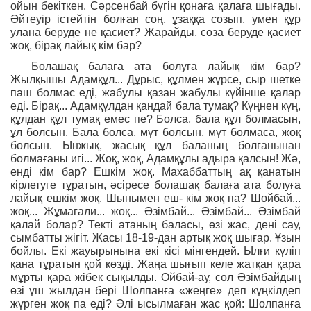
ойын бекіткен. Сәрсенбай бүгін қонаға қалаға шығады.
Әйтеуір істейтін болған соң, ұзаққа созып, умен құр
улана беруде не қасиет? Жарайды, соза беруде қасиет
жоқ, бірақ лайық кім бар?
Болашақ балаға ата болуға лайық кім бар?
Жылқышы Адамқұл... Дұрыс, құлмен жүрсе, сыр шетке
паш болмас еді, жабулы қазан жабулы күйінше қалар
еді. Бірақ... Адамқұлдан қандай бала тумақ? Күңнен күң,
құлдан құл тумақ емес пе? Болса, бала құл болмасын,
ұл болсын. Бала болса, мүт болсын, мүт болмаса, жоқ
болсын. Ынжық, жасық құл баланың болғанынан
болмағаны игі... Жоқ, жоқ, Адамқұлы адыра қалсын! Жә,
енді кім бар? Ешкім жоқ. Махаббаттың ақ қанатын
кірлетуге тұратын, әсіресе болашақ балаға ата болуға
лайық ешкім жоқ. Шынымен еш- кім жоқ па? Шойбай...
жоқ... Жұмағали... жоқ... Әзімбай... Әзімбай... Әзімбай
қалай болар? Текті атаның баласы, өзі жас, дені сау,
сымбатты жігіт. Жасы 18-19-дан артық жоқ шығар. Ұзын
бойлы. Екі жауырынына екі кісі мінгендей. Ылғи күліп
қана тұратын қой көзді. Жаңа шығып келе жатқан қара
мұрты қара жібек сықылды. Ойбай-ау, сол Әзімбайдың
өзі үш жылдан бері Шолпанға «жеңге» деп күңкілдеп
жүрген жоқ па еді? Әлі ысылмаған жас қой: Шолпанға