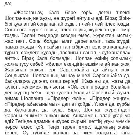
да:
«Жасаған-ау, бала бере гөр!» деген тілекті
Шолпанның не аузы, не жүрегі айтушы еді. Бірақ бірін-
бірі қуалап ай соңынан ай озды, тілей-тілей тілек тозды.
Соға-соға жүрек тозды, тілек тозды, жүрек тозды: өмір
тозды. Талай түндерде көзден емес, жүректен ыстық
жас төкті. Сопы болды, ылғи дәрет алып, таза жүрді,
намаз оқыды. Күн сайын таң сібірлеп келе жатқанда-ақ
тұрып, сәждеге құлады, таспиғын санап, «сұбханалла»
айтты. Бірақ бала болмады. Шолпан өзінің сопылық
жолға түсу себебі «бала» екендігін ешкімге айтқан жоқ.
Жанынан жақын ері Сәрсенбайға да айтқан жоқ.
Сондықтан Шолпанның мынау мінезі Сәрсенбайға да,
басқаларға да жат, оғаш көрінді. Жақыны да, жаты да
күлісті, келемеж қылысты. «Ой, сен пірәдар болайын
деп жүрсің бе?» – деп күлетін болды Сәрсенбай. Ауыл-
аймақ Шолпанға: «Пірәдер келін», «Пірәдер жеңге»,
«Пірәдер абысынымыз» деп ат қойды. Үлкен де, құрбы
да, бала-шаға да күлді. Бірақ Шолпан жүрегіндегі
жараны ешкімге ашқан жоқ. Ашқанмен, олар ұғар ма
еді? Тегінде адамның жүрек сырын шеттің ұғуы мүмкін
нәрсе емес қой. Теңіз терең емес, адамның жаны
терең. Су түбінде жатқан зат жел толқытса ғана