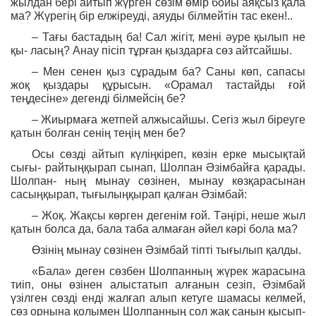
жылдан бері айтып жүрген сөзім өмір бойы аяқсыз қала
ма? Жүрегің бір елжіреуді, аяуды білмейтін тас екен!..
– Тағы бастадың ба! Сал жігіт, мені әуре қылып не
қы- ласың? Анау пісіп тұрған қыздарға сөз айтсайшы.
– Мен сенен қыз сұрадым ба? Саны көп, сапасы
жоқ қыздары құрысын. «Орамал тастайды ғой
теңдесіне» дегенді білмейсің бе?
– Жиырмаға жетпей алжысайшы. Сегіз жыл біреуге
қатын болған сенің теңің мен бе?
Осы сөзді айтып күліңкіреп, көзін ерке мысықтай
сығы- райтыңқырап сынап, Шолпан Әзімбайға қарады.
Шолпан- ның мынау сөзінен, мынау көзқарасынан
сасыңқырап, тығылыңқырап қалған Әзімбай:
– Жоқ. Жақсы көрген дегенім ғой. Тәңірі, неше жыл
қатын болса да, бала таба алмаған әйел кәрі бола ма?
Өзінің мынау сөзінен Әзімбай тіпті тығылып қалды.
«Бала» деген сөзбен Шолпанның жүрек жарасына
тиіп, оны өзінен алыстатып алғанын сезіп, Әзімбай
үзілген сөзді енді жалғап алып кетуге шамасы келмей,
сөз орнына қолымен Шолпанның сол жақ санын қысып-