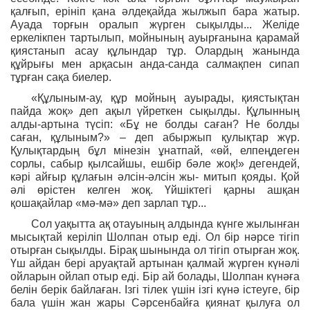
қалғып, ерініп қана әлдеқайда жылжып бара жатыр.
Ауада торғын оралып жүрген сықылды... Желіде
еркелікпен тартылып, мойнының ауырғанына қарамай
қиястанып асау құлындар тұр. Олардың жанында
құйрығы мен арқасын анда-санда салмақпен сипап
тұрған сақа биелер.
«Құлыным-ау, құр мойның ауырады, қиястықтан
пайда жоқ» деп ақыл үйреткен сықылды. Құлынның
алды-артына түсіп: «Бұ не болды саған? Не болды
саған, құлыным?» – деп абыржып қулықтар жүр.
Қулықтардың бұл мінезін ұнатпай, «өй, елпеңдеген
сорлы, сабыр қылсайшы, ешбір бәле жоқ!» дегендей,
кәрі айғыр құлағын әлсін-әлсін жы- митып қояды. Қой
әлі өрістен келген жоқ. Үйшіктегі қарны ашқан
қошақайлар «мә-мә» деп зарлап тұр...
Сол уақытта ақ отауының алдында күнге жылынған
мысықтай керіліп Шолпан отыр еді. Ол бір нәрсе тігіп
отырған сықылды. Бірақ шынында ол тігіп отырған жоқ.
Үш айдан бері аруақтай артынан қалмай жүрген күнәлі
ойларын ойлап отыр еді. Бір ай болады, Шолпан күнәға
белін берік байлаған. Ізгі тілек үшін ізгі күнә істеуге, бір
бала үшін жан жары Сәрсенбайға қиянат қылуға ол