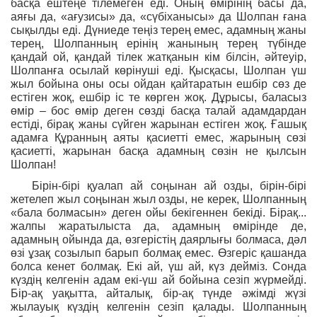
басқа ештеңе тілемеген еді. Оның өмірінің басы да,
аяғы да, «ағузисы» да, «сүбіханысы» да Шолпан ғана
сықылды еді. Дүниеде теңіз терең емес, адамның жаны
терең, Шолпанның ерінің жанының терең түбінде
қандай ой, қандай тілек жатқанын кім білсін, әйтеуір,
Шолпанға осылай көрінуші еді. Қысқасы, Шолпан үш
жыл бойына оны осы ойдан қайтаратын ешбір сөз де
естіген жоқ, ешбір іс те көрген жоқ. Дұрысы, баласыз
өмір – бос өмір деген сөзді басқа талай адамдардан
естіді, бірақ жаны сүйген жарынан естіген жоқ. Ғашық
адамға Құранның аяты қасиетті емес, жарының сөзі
қасиетті, жарынан басқа адамның сөзін не қылсын
Шолпан!
Бірін-бірі қуалап ай соңынан ай озды, бірін-бірі
жетелеп жыл соңынан жыл озды, не керек, Шолпанның
«бала болмасын» деген ойы бекігеннен бекіді. Бірақ...
жалпы жаратылыста да, адамның өмірінде де,
адамның ойында да, өзгерістің даярлығы болмаса, дәл
өзі ұзақ созылып барып болмақ емес. Өзгеріс қашанда
болса кенет болмақ. Екі ай, үш ай, күз дейміз. Сонда
күздің келгенін адам екі-үш ай бойына сезіп жүрмейді.
Бір-ақ уақытта, айталық, бір-ақ түнде әжімді жүзі
жылауық күздің келгенін сезіп қалады. Шолпанның