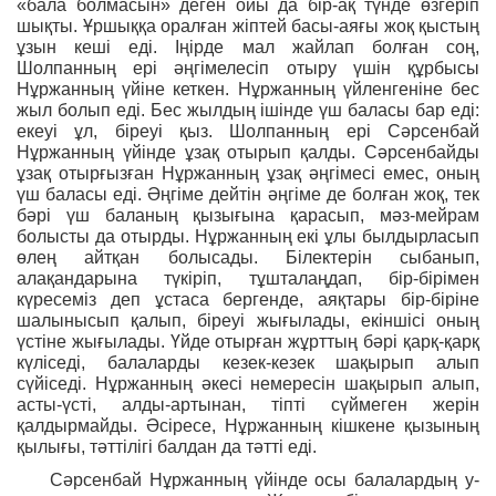
«бала болмасын» деген ойы да бір-ақ түнде өзгеріп
шықты. Ұршыққа оралған жіптей басы-аяғы жоқ қыстың
ұзын кеші еді. Іңірде мал жайлап болған соң,
Шолпанның ері әңгімелесіп отыру үшін құрбысы
Нұржанның үйіне кеткен. Нұржанның үйленгеніне бес
жыл болып еді. Бес жылдың ішінде үш баласы бар еді:
екеуі ұл, біреуі қыз. Шолпанның ері Сәрсенбай
Нұржанның үйінде ұзақ отырып қалды. Сәрсенбайды
ұзақ отырғызған Нұржанның ұзақ әңгімесі емес, оның
үш баласы еді. Әңгіме дейтін әңгіме де болған жоқ, тек
бәрі үш баланың қызығына қарасып, мәз-мейрам
болысты да отырды. Нұржанның екі ұлы былдырласып
өлең айтқан болысады. Білектерін сыбанып,
алақандарына түкіріп, тұшталаңдап, бір-бірімен
күресеміз деп ұстаса бергенде, аяқтары бір-біріне
шалынысып қалып, біреуі жығылады, екіншісі оның
үстіне жығылады. Үйде отырған жұрттың бәрі қарқ-қарқ
күліседі, балаларды кезек-кезек шақырып алып
сүйіседі. Нұржанның әкесі немересін шақырып алып,
асты-үсті, алды-артынан, тіпті сүймеген жерін
қалдырмайды. Әсіресе, Нұржанның кішкене қызының
қылығы, тәттілігі балдан да тәтті еді.
Сәрсенбай Нұржанның үйінде осы балалардың у-