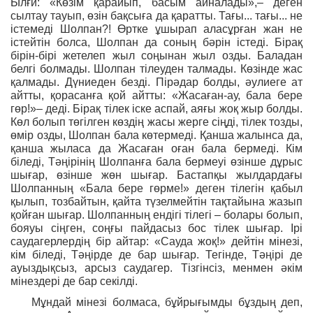
Ылғи: «Көзім қарайып, басым айналады»,– деген
сылтау тауып, өзін бақсыға да қаратты. Тағы... тағы... не
істемеді Шолпан?! Өртке ұшырап аласұрған жан не
істейтін болса, Шолпан да соның бәрін істеді. Бірақ
бірін-бірі жетелеп жыл соңынан жыл озды. Баладан
белгі болмады. Шолпан тілеуден талмады. Көзінде жас
қалмады. Дүниеден безді. Пірәдар болды, әулиеге ат
айтты, қорасанға қой айтты: «Жасаған-ау, бала бере
гөр!»– деді. Бірақ тілек іске аспай, аяғы жоқ жыр болды.
Көл болып төгілген көздің жасы жерге сіңді, тілек тозды,
өмір озды, Шолпан бала көтермеді. Қанша жалынса да,
қанша жыласа да Жасаған оған бала бермеді. Кім
біледі, Тәңірінің Шолпанға бала бермеуі өзінше дұрыс
шығар, өзінше жөн шығар. Бастапқы жылдардағы
Шолпанның «Бала бере гөрме!» деген тілегін қабыл
қылып, тозбайтын, қайта түзелмейтін тақтайына жазып
қойған шығар. Шолпанның ендігі тілегі – болары болып,
бояуы сіңген, соңғы пайдасыз бос тілек шығар. Ірі
саудагерлердің бір айтар: «Сауда жоқ!» дейтін мінезі,
кім біледі, Тәңірде де бар шығар. Тегінде, Тәңірі де
ауыздықсыз, арсыз саудагер. Тізгінсіз, менмен әкім
мінездері де бар секілді.
Мұндай мінезі болмаса, бұйрығымды бұздың деп,