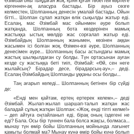
Әзімбай оны тыңдаған жоқ. Қоян қуған төбеттей көрпеге
кіргеннен-ақ аласұра бастады. Бір ауыз сөзге
келместен, Шолпанның денесін умалай бастады. Ойын
бітті... Шолпан сұлап жатқан өлік сықылды жатыр еді.
Есалаң, мас Әзімбай мас ойынмен әуре болып
жатқанда, Шолпанның бота көздерінен мамық
жастыққа ыстық мөлдір жас сорғалап жатыр еді.
Әзімбайдың Шолпанның жанымен, көзінен аққан
жасымен ісі болған жоқ. Өзімен-өзі әуре, Шолпанның
денесімен әуре... Шолпанның басы астындағы мамық
жастық шылқылдаған су болды. Түн ортасынан ауған
кезде су жастыққа беті тиіп, Әзімбай: «Өй, сен неге
жылайсың? Бірадар десе, бірадарсың-ау»,– деді.
Есалаң Әзімбайдың Шолпанды ұққаны осы болды...
Таң ағарып келеді... Шолпанның бетінен бір сүйді
де:
«Енді мен қайтам, ертең ертерек келем»,– деді
Әзімбай. Жылап-жылап шаршап-талып жатқан жас
баладай сұлық жатқан Шолпан: «Жоқ, енді тіпті келме!»
– деп айтуға оңтайланып еді, бірақ оның іздегені не
еді? Бала. Осы бір түннен бала болса жақсы, болмаса...
мынау түн өмір бойы Шолпанның мойнында лағынет
қамыты болмай ма? Мынау күнә өмір бойы күнә болып