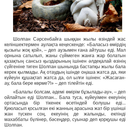
Шолпан Сәрсенбайға шыққан жылы өзіндей жас
келіншектермен аулақта кеңескенде: «Баласыз өмірдің
қызығы жоқ қой», – деп аузымен ғана айтушы еді. Мал
орнына сатылып, жаны сүймеген жанға жар болатын
қазақтың сансыз қыздарының ішінен әлдеқалай өзінің
сүйгеніне тиген Шолпан шынында бастапқы жылы бала
керек қылмады. Ақ отаудың ішінде оңаша жатса да, яки
күйеуін құшақтап жатса да, ол ылғи ішінен: «Жасаған-
ау, бала бере көрме?!» – деп тілейтін еді.
«Балалы болсам, әдемі өмірім бұзылады-ау», – деп
ойлайтын еді Шолпан... Бала туса, күйеуімен екеуінің
ортасында бір тікенек өсетіндей болушы еді...
Қиюласып қосылған екі жанның арасына жат бір үшінші
жан түскен соң, екеуінің де жалынды, екпінді
махаббаты бүлінер, бәсеңдер, суынар деп қорқушы еді
Шолпан.