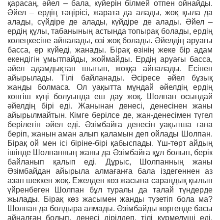
қарасаң, әйел – бала, күйерін білмей отпен ойнайды.
Әйел – ердің тәңірісі, жарата да алады, жоқ қыла да
алады, сүйдіре де алады, күйдіре де алады. Әйел –
ердің құлы, табанының астында топырақ болады, ердің
көлеңкесіне айналады, өзі жоқ болады. Әйелдің аруағы
басса, ер күйеді, жанады. Бірақ өзінің жеке бір адам
екендігін ұмытпайды, жоймайды. Ердің аруағы басса,
әйел адамдықтан шығып, жоққа айналады. Есінен
айырылады. Тілі байланады. Әсіресе әйел бұзық
жанды болмаса. Ол уақытта мұндай әйелдің ердің
көнгіш күңі болуында еш дау жоқ. Шолпан осындай
әйелдің бірі еді. Жанынан денесі, денесінен жаны
айырылмайтын. Кімге берілсе де, жан-денесімен түгел
берілетін әйел еді. Әзімбайға денесін уақытша ғана
беріп, жанын аман алып қаламын деп ойлады Шолпан.
Бірақ ой мен ісі біріне-бірі қабыспады. Үш-төрт айдың
ішінде Шолпанның жаны да Әзімбайға құл болып, берік
байланып қалып еді. Дұрыс, Шолпанның жаны
Әзімбайдан айырыла алмағанға бала іздегеннен аз
азап шеккен жоқ. Ежелден көз жасына сараңдық қылып
үйренбеген Шолпан бұл туралы да талай түндерде
жылады. Бірақ көз жасымен жанды түзетіп бола ма?
Шолпан да болдыра алмады. Әзімбайды көргенде басы
айналған болып, денесі дірілдеп, тілі күрмелуші еді.