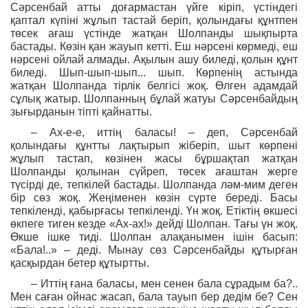
Сәрсенбай атты доғармастан үйге кіріп, үстіндегі
қаптал күпіні жұлып тастай беріп, қолындағы құнтпен
төсек ағаш үстінде жатқан Шолпанды шықпырта
бастады. Көзін қан жауып кетті. Еш нәрсені көрмеді, еш
нәрсені ойлай алмады. Ақылын ашу биледі, қолын құнт
биледі. Шып-шып-шып... шып. Көрпенің астында
жатқан Шолпанда тірлік белгісі жоқ. Өлген адамдай
сұлық жатыр. Шолпанның бұлай жатуы Сәрсенбайдың
зығырданын тіпті қайнатты.
– Ах-е-е, иттің баласы! – деп, Сәрсенбай
қолындағы құнтты лақтырып жіберіп, шыт көрпені
жұлып тастап, көзінен жасы бұршақтап жатқан
Шолпанды қолынан сүйреп, төсек ағаштан жерге
түсірді де, тепкілей бастады. Шолпанда ләм-мим деген
бір сөз жоқ. Жеңіменен көзін сүрте береді. Басы
тепкіленді, қабырғасы тепкіленді. Үн жоқ. Етіктің өкшесі
өкпеге тиген кезде «Ах-ах!» дейді Шолпан. Тағы үн жоқ.
Өкше ішке тиді. Шолпан алақанымен ішін басып:
«Бала!..» – деді. Мынау сөз Сәрсенбайды құтырған
қасқырдан бетер құтыртты.
– Иттің ғана баласы, мен сенен бала сұрадым ба?..
Мен саған ойнас жасап, бала тауып бер дедім бе? Сен