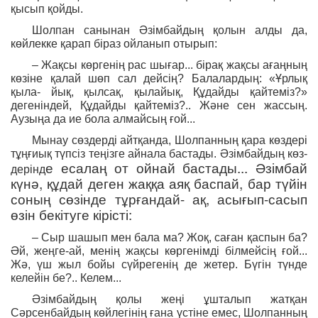
қысып қойды.
Шолпан санынан Әзімбайдың қолын алды да,
көйлекке қарап біраз ойланып отырып:
– Жақсы көргенің рас шығар... бірақ жақсы ағаңның
көзіне қалай шөп сал дейсің? Балалардың: «Ұрлық
қыла- йық, қылсақ, қылайық, Құдайды қайтеміз?»
дегеніндей, Құдайды қайтеміз?.. Және сен жассың.
Аузыңа да ие бола алмайсың ғой...
Мынау сөздерді айтқанда, Шолпанның қара көздері
тұңғиық түпсіз теңізге айнала бастады. Әзімбайдың көз-
е есалаң от ойнай бастады... Әзімбай
дерінд
күнә, құдай деген жаққа аяқ баспай, бар түйін
соның сөзінде тұрғандай- ақ, асығып-сасып
өзін бекітуге кірісті:
– Сыр шашып мен бала ма? Жоқ, саған қаспын ба?
Әй, жеңге-ай, менің жақсы көргенімді білмейсің ғой...
Жә, үш жыл бойы сүйрегенің де жетер. Бүгін түнде
келейін бе?.. Келем...
Әзімбайдың қолы жеңі ұшталып жатқан
Сәрсенбайдың көйлегінің ғана үстіне емес, Шолпанның