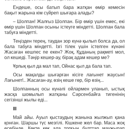
Ендеше, осы батып бара жатқан өмір кемесін
бақыт жарына кім сүйреп шығара алады?
– Шолпан! Жалғыз Шолпан. Бір өмір үшін емес, екі
өмір үшін Шолпан осыны істеуге міндетті. Шолпан бала
табуға міндетті.
Теңізден терең, таудан зор күнә қылып болса да, ол
бала табуға міндетті. Ізгі тілек үшін істелген күнәні
Жасаған кешпес пе екен? Жоқ, Құданың рақметі мол,
ол кешеді. Тәңір кешер-ау, бірақ адам кешер ме?
Ұрлық қыл да мал тап, Ойнас қыл да бала тап.
Осы мақалды шығарған кісіге лағынет жаусын!
Лағынет!.. Жасаған-ау, өзің кеше гөр, бір өзің...
Шолпанның осы күнәлі ойлармен уланып, ыстық
жасқа шомылып жатқаны Сәрсенбайға тигенінің
сегізінші жылы еді...
ІІІ
Май айы. Ауыл қыстаудың жанына жылжып қана
қонған. Шаршы түс мезгілі. Кішкене жел бар. Маса жоқ
есебінде. Көкте көк ала торғын бұлттар маужырап