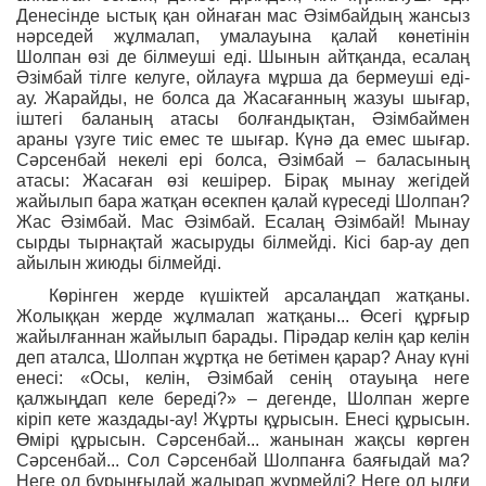
Денесінде ыстық қан ойнаған мас Әзімбайдың жансыз
нәрседей жұлмалап, умалауына қалай көнетінін
Шолпан өзі де білмеуші еді. Шынын айтқанда, есалаң
Әзімбай тілге келуге, ойлауға мұрша да бермеуші еді-
ау. Жарайды, не болса да Жасағанның жазуы шығар,
іштегі баланың атасы болғандықтан, Әзімбаймен
араны үзуге тиіс емес те шығар. Күнә да емес шығар.
Сәрсенбай некелі ері болса, Әзімбай – баласының
атасы: Жасаған өзі кешірер. Бірақ мынау жегідей
жайылып бара жатқан өсекпен қалай күреседі Шолпан?
Жас Әзімбай. Мас Әзімбай. Есалаң Әзімбай! Мынау
сырды тырнақтай жасыруды білмейді. Кісі бар-ау деп
айылын жиюды білмейді.
Көрінген жерде күшіктей арсалаңдап жатқаны.
Жолыққан жерде жұлмалап жатқаны... Өсегі құрғыр
жайылғаннан жайылып барады. Пірәдар келін қар келін
деп аталса, Шолпан жұртқа не бетімен қарар? Анау күні
енесі: «Осы, келін, Әзімбай сенің отауыңа неге
қалжыңдап келе береді?» – дегенде, Шолпан жерге
кіріп кете жаздады-ау! Жұрты құрысын. Енесі құрысын.
Өмірі құрысын. Сәрсенбай... жанынан жақсы көрген
Сәрсенбай... Сол Сәрсенбай Шолпанға баяғыдай ма?
Неге ол бұрынғыдай жадырап жүрмейді? Неге ол ылғи