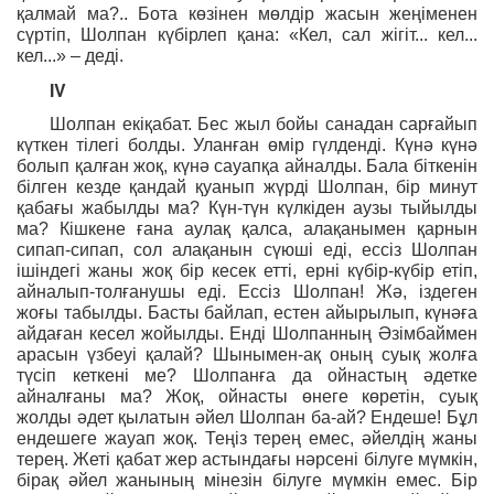
қалмай ма?.. Бота көзінен мөлдір жасын жеңіменен
сүртіп, Шолпан күбірлеп қана: «Кел, сал жігіт... кел...
кел...» – деді.
ІV
Шолпан екіқабат. Бес жыл бойы санадан сарғайып
күткен тілегі болды. Уланған өмір гүлденді. Күнә күнә
болып қалған жоқ, күнә сауапқа айналды. Бала біткенін
білген кезде қандай қуанып жүрді Шолпан, бір минут
қабағы жабылды ма? Күн-түн күлкіден аузы тыйылды
ма? Кішкене ғана аулақ қалса, алақанымен қарнын
сипап-сипап, сол алақанын сүюші еді, ессіз Шолпан
ішіндегі жаны жоқ бір кесек етті, ерні күбір-күбір етіп,
айналып-толғанушы еді. Ессіз Шолпан! Жә, іздеген
жоғы табылды. Басты байлап, естен айырылып, күнәға
айдаған кесел жойылды. Енді Шолпанның Әзімбаймен
арасын үзбеуі қалай? Шынымен-ақ оның суық жолға
түсіп кеткені ме? Шолпанға да ойнастың әдетке
айналғаны ма? Жоқ, ойнасты өнеге көретін, суық
жолды әдет қылатын әйел Шолпан ба-ай? Ендеше! Бұл
ендешеге жауап жоқ. Теңіз терең емес, әйелдің жаны
терең. Жеті қабат жер астындағы нәрсені білуге мүмкін,
бірақ әйел жанының мінезін білуге мүмкін емес. Бір