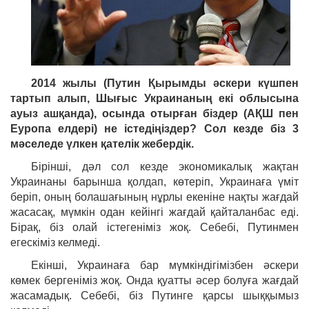
2014 жылы (Путин Қырымды әскери күшпен
тартып алып, Шығыс Украинаның екі облысына
ауыз ашқанда), осында отырған біздер (АҚШ пен
Еуропа елдері) не істедіңіздер? Сол кезде біз 3
мәселеде үлкен қателік жебердік.
Бірінші, дәл сол кезде экономикалық жақтан
Украинаны барынша қолдап, көтеріп, Украинаға үміт
беріп, оның болашағының нұрлы екеніне нақты жағдай
жасасақ, мүмкін одан кейінгі жағдай қайталанбас еді.
Бірақ, біз олай істегеніміз жоқ. Себебі, Путинмен
егескіміз келмеді.
Екінші, Украинаға бар мүмкіндігімізбен әскери
көмек бергеніміз жоқ. Онда қуатты әсер болуға жағдай
жасамадық. Себебі, біз Путинге қарсы шыққымыз