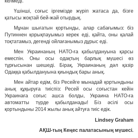
келмеді.
Үшінші, соғыс іргемізде жүріп жатаса да, бізге
қатысы жоқтай бей-жай отырдық.
Мұнан шығатын қортынды, алар сабағымыз: біз
Путиннен қорықпауымыз керек еді, қайта, оны қалай
тоқтатамыз, дегенді ойлағанымыз дұрыс еді.
Мен Украинаның НАТО-ға қабылдануына қарсы
емеспін. Оны осы одақтың барлық мүшесі өз
тұрғысынан шешеді. Бірақ, Украинаның дәл қазір
Одаққа қабылдануына қиындық бары анық.
Мен айтар едім, біз Ресейге мынадай қортындыны
анық құқыруға тиіспіз: Ресей осы соғыстан кейін
Украинаға соғыс ашса болды, Украина НАТО-ға
автоматты түрде қабылданады! Біз әсілі осы
қортындыны 2014 жылы анық айтуға тиіс едік.
Lindsey Graham
АҚШ-тың Кеңес палатасының мүшесі.