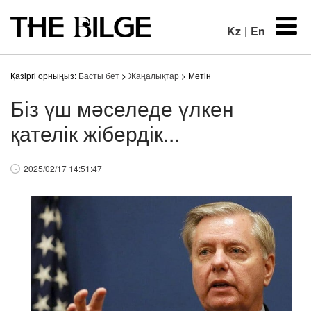
Kz
|
En
Қазіргі орныңыз:
Басты бет
>
Жаңалықтар
> Мәтін
Біз үш мәселеде үлкен
қателік жібердік...
2025/02/17 14:51:47