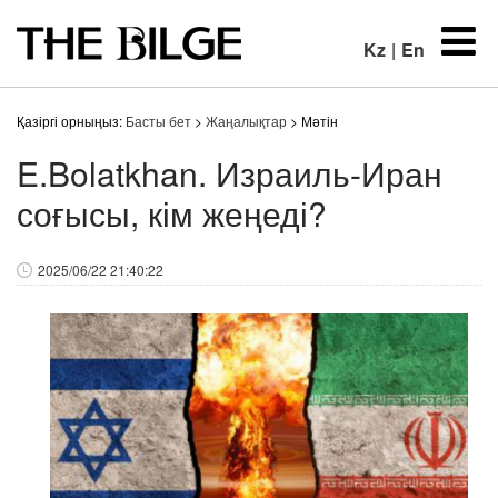
Kz
|
En
Қазіргі орныңыз:
Басты бет
>
Жаңалықтар
> Мәтін
E.Bolatkhan. Израиль-Иран
соғысы, кім жеңеді?
2025/06/22 21:40:22