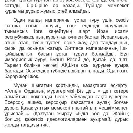
сатады, бір-біріне ор қазады. Түбінде мемлекет
құрлымы дұрыс жұмыс істей алмайды.
Одан қалды империяны ұстап тұру үшін сөзсіз
сыртқа соғыс ашуың, өзге елдерді жаулауың,
тынымсыз ірге кеңейтуың шарт. Иран исалм
республикасының құрылған күннен бастап Исраильдың
атын атап, түсін түстеп өзіне жау, деп таңдауының
сыры да осында жатыр. Әйтпесе импермияның ішкі
қайшылығын басып ұстап тұруға болмайды. Бұл
империялық ауру! Бүгінгі Ресей де, Қытай да, тіпті
Тарамп билікке келгелі АҚШ-та осы аурумен ауыра
бастады. Осы елдер түбінде ыдырап тынады. Одан өзге
барар жері жоқ.
Мұнан шығатын қортынды, қазақтарға ескерту:
«Алтын Орданың мұрагеріміз! Біз де... » деп көтере
алмайтын шоқпарды белге байлаудан сақтану керек.
Есерсоқ, ашкөз, көрсоқыр саясаттан аулақ болған
дұрыс. Қазақ ұлттық мемекетін нығайтып, «ешкімменен
ұрыспай...» (Қазтуған жырау «Еділ бол да, Жайық
бол...»), қажетсіз идеологиялармен ауырмай, дұрыс
жолды таңдауы тиіс.