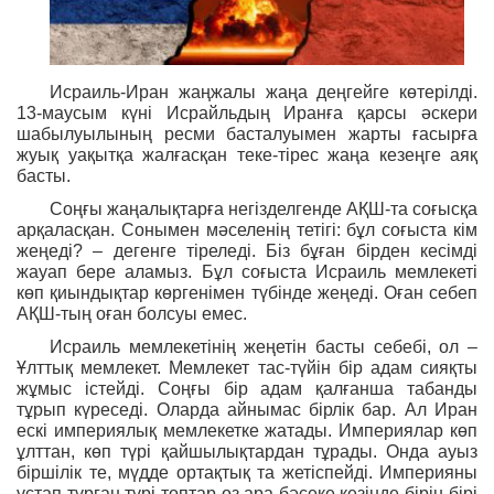
Исраиль-Иран жаңжалы жаңа деңгейге к
ө
терілді.
13-ма
у
с
ы
м
күні Исрайльдың Иранға қарсы әскери
шабылуылының ресми басталуымен жарты ғасырға
жуық уақытқа жалғасқан теке-тірес жаңа кезеңге аяқ
басты.
Соңғы жаңалықтарға негізделгенде АҚШ-та соғысқа
арқаласқан. Сонымен мәселенің тетігі: бұл соғыста кім
жеңеді? – дегенге тіреледі. Біз бұған бірден кесімді
жауап бере аламыз. Бұл соғыста Исраиль мемлекеті
көп қиындықтар көргенімен түбінде жеңеді. Оған себеп
АҚШ-тың оған болсуы емес.
Исраиль мемлекетінің жеңетін басты себебі, ол –
Ұлттық мемлекет. Мемлекет тас-түйін бір адам сияқты
жұмыс істейді. Соңғы бір адам қалғанша табанды
тұрып күреседі. Оларда айнымас бірлік бар. Ал Иран
ескі империялық мемлекетке жатады. Империялар көп
ұлттан, көп түрі қайшылықтардан тұрады. Онда ауыз
біршілік те, мүдде ортақтық та жетіспейді. Империяны
ұстап тұрған түрі топтар өз ара бәсеке кезінде бірін-бірі