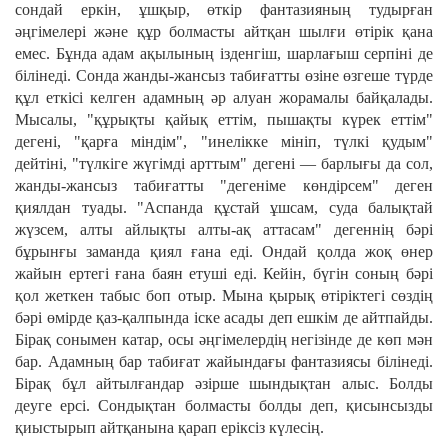
сондай еркін, ұшқыр, өткір фантазияның тудырған
әңгімелері және құр болмасты айтқан шылғи өтірік қана
емес. Бұнда адам ақылының ізденгіш, шарлағыш серпіні де
білінеді. Сонда жанды-жансыз табиғатты өзіне өзгеше түрде
құл еткісі келген адамның әр алуан жорамалы байқалады.
Мысалы, "құрықты қайық еттім, пышақты күрек еттім"
дегені, "қарға міндім", "инелікке мініп, түлкі қудым"
дейтіні, "түлкіге жүгімді арттым" дегені — барлығы да сол,
жанды-жансыз табиғатты "дегеніме көндірсем" деген
қиялдан туады. "Аспанда құстай ұшсам, суда балықтай
жүзсем, алты айлықты алты-ақ аттасам" дегеннің бәрі
бұрынғы заманда қиял ғана еді. Ондай қолда жоқ өнер
жайын ертегі ғана баян етуші еді. Кейін, бүгін соның бәрі
қол жеткен табыс боп отыр. Мына қырық өтіріктегі сөздің
бәрі өмірде қаз-қалпында іске асады деп ешкім де айтпайды.
Бірақ сонымен катар, осы әңгімелердің негізінде де көп мән
бар. Адамның бар табиғат жайындағы фантазиясы білінеді.
Бірақ бұл айтылғандар әзірше шындықтан алыс. Болды
деуге ерсі. Сондықтан болмасты болды деп, қисынсызды
қиыстырып айтқанына қарап еріксіз күлесің.