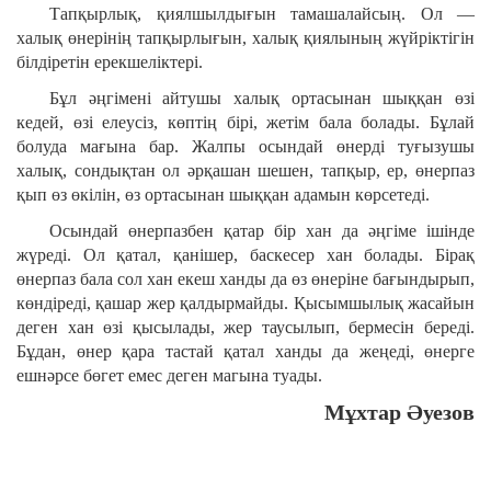
Тапқырлық, қиялшылдығын тамашалайсың. Ол —
халық өнерінің тапқырлығын, халық қиялының жүйріктігін
білдіретін ерекшеліктері.
Бұл әңгімені айтушы халық ортасынан шыққан өзі
кедей, өзі елеусіз, көптің бірі, жетім бала болады. Бұлай
болуда мағына бар. Жалпы осындай өнерді туғызушы
халық, сондықтан ол әрқашан шешен, тапқыр, ер, өнерпаз
қып өз өкілін, өз ортасынан шыққан адамын көрсетеді.
Осындай өнерпазбен қатар бір хан да әңгіме ішінде
жүреді. Ол қатал, қанішер, баскесер хан болады. Бірақ
өнерпаз бала сол хан екеш ханды да өз өнеріне бағындырып,
көндіреді, қашар жер қалдырмайды. Қысымшылық жасайын
деген хан өзі қысылады, жер таусылып, бермесін береді.
Бұдан, өнер қара тастай қатал ханды да жеңеді, өнерге
ешнәрсе бөгет емес деген магына туады.
Мұхтар Әуезов