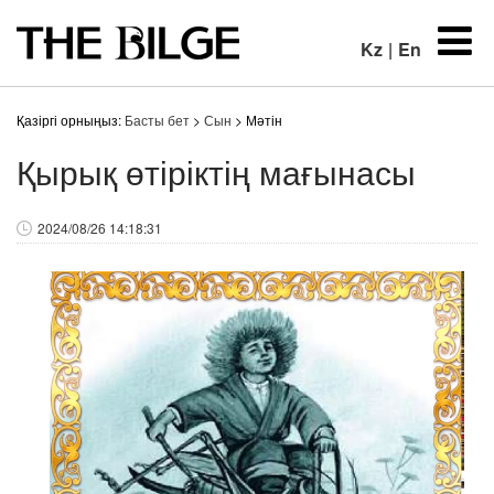
Kz
|
En
Қазіргі орныңыз:
Басты бет
>
Сын
> Мәтін
Қырық өтіріктің мағынасы
2024/08/26 14:18:31