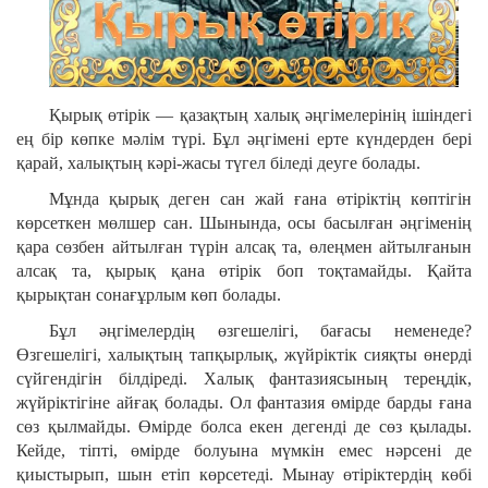
Қырық өтірік — қазақтың халық әңгімелерінің ішіндегі
ең бір көпке мәлім түрі. Бұл әңгімені ерте күндерден бері
қарай, халықтың кәрі-жасы түгел біледі деуге болады.
Мұнда қырық деген сан жай ғана өтіріктің көптігін
көрсеткен мөлшер сан. Шынында, осы басылған әңгіменің
қара сөзбен айтылған түрін алсақ та, өлеңмен айтылғанын
алсақ та, қырық қана өтірік боп тоқтамайды. Қайта
қырықтан сонағұрлым көп болады.
Бұл әңгімелердің өзгешелігі, бағасы неменеде?
Өзгешелігі, халықтың тапқырлық, жүйріктік сияқты өнерді
сүйгендігін білдіреді. Халық фантазиясының тереңдік,
жүйріктігіне айғақ болады. Ол фантазия өмірде барды ғана
сөз қылмайды. Өмірде болса екен дегенді де сөз қылады.
Кейде, тіпті, өмірде болуына мүмкін емес нәрсені де
қиыстырып, шын етіп көрсетеді. Мынау өтіріктердің көбі