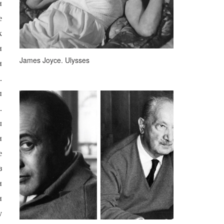
н
е
к
н
James Joyce. Ulysses
н
.
п
.
ы
н
е
з
н
н
у