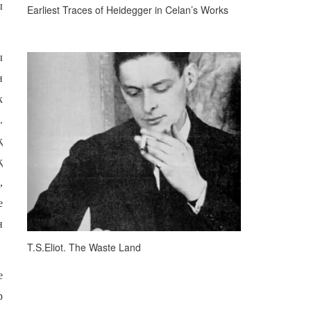
ы
Earliest Traces of Heidegger in Celan’s Works
ы
н
к
.
қ
қ
,
е
н
T.S.Eliot. The Waste Land
е
р