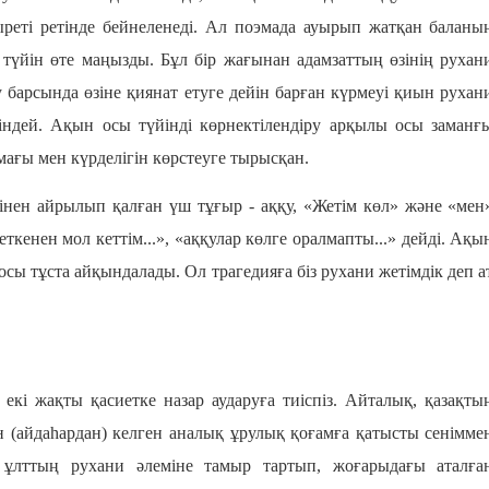
реті ретінде бейнеленеді. Ал поэмада ауырып жатқан баланы
 түйін өте маңызды. Бұл бір жағынан адамзаттың өзінің рухан
су барсында өзіне қиянат етуге дейін барған күрмеуі қиын рухан
індей. Ақын осы түйінді көрнектілендіру арқылы осы заманғ
мағы мен күрделігін көрстеуге тырысқан.
інен айрылып қалған үш тұғыр - аққу, «Жетім көл» және «мен
ткенен мол кеттім...», «аққулар көлге оралмапты...» дейді. Ақы
ы тұста айқындалады. Ол трагедияға біз рухани жетімдік деп а
екі жақты қасиетке назар аударуға тиіспіз. Айталық, қазақты
(айдаһардан) келген аналық ұрулық қоғамға қатысты сенімме
ұлттың рухани әлеміне тамыр тартып, жоғарыдағы аталға