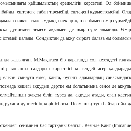
 бомысындағы қайшылықтың ерешелігін көрсетеді. Ол бойынш
анбайды, ештеңеге табан тіремейді, ештеңені құрметтемейді. Ола
 адамдар сияқты тылсымдыққа иек артқан сеніммен өмір сүрмейді
асқа дүниемен немесе ақылмен де өмір сүре алмайды. Өмір
істемей қалады. Сондықтан да аққу сырқат балаға ем болмасы
да жазылған. М.Мақатаев бір қарағанда сол кезеңдегі талға
нің аянышты салдарын көрсеткісі келгендей әсер қалдырады
лесін сынауға емес, қайта, бүгінгі адамдардың санасындағ
оэмада кешегі аққудың дертке ем болатынына сенсе де аққуд
олмайтынын жақсы біліп тұрса да, аққуды атады, оған қасты
ың рухани дүниесінің көрінісі осы. Поэманың түпкі айтар ойы д
ткендегі сенімінен бас тартқаны белгілі. Кезінде Кант (Immanue