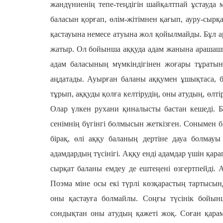
жандүниенің тепе-теңдігін шайқалтпай ұстауда
баласын қорғап, өлім-жітімнен қағып, ауру-сырқ
қастауына немесе атуына жол қойылмайды. Бұл ара
жатыр. Ол бойынша аққуда адам жанына арашашы б
адам баласының мүмкіндігінен жоғары тұратын
аңдатады. Ауырған баланы аққумен ұшықтаса, б
тұрып, аққуды қолға келтірудің, оны атудың, өлт
Олар үлкен рухани қиналысты бастан кешеді. 
сенімнің бүгінгі болмысын жеткізген. Сонымен бі
бірақ, өлі аққу баланың дертіне дауа болмау
адамдардың түсінігі. Аққу енді адамдар үшін қар
сырқат баланы емдеу де ештеңені өзгертпейді. А
Поэма міне осы екі түрлі көзқарастың тартысын
оны қастауға болмайлы. Соңғы түсінік бойынш
сондықтан оны атудың қажеті жоқ. Соған қарам