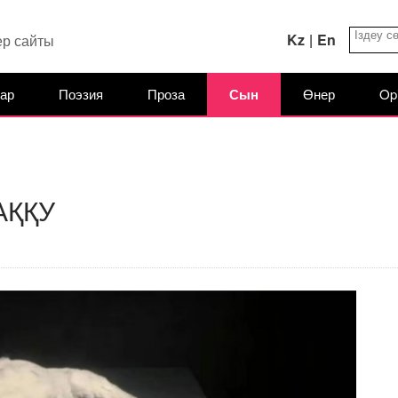
Kz
|
En
ер сайты
ар
Поэзия
Проза
Сын
Өнер
Op
АҚҚУ