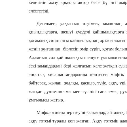
келетінін жазу арқылы автор бізге бүгінгі өмі
елестетеді.
Дегенмен, уақыттың өтуімен, заманның ж
қиындықтарға, шешуі күрделі қайшылықтарға 
қоғамдық сипаттағы қайшылықтың ортасындағы теп
жеңін жиғаннан, бірлесіп өмір сүріп, қоғам болып
Адамның сол қайшылықты шешуге ұмтылысының бі
ескі замандардан бері жалғасып келе жатқан ауыз 
эпостық хиса-дастандарында көптеген мифтік 
бәйтерек, жылан, жылқы, қасқыр, түйе, аққу, үкі
жатқан дүниетанымы мен түсінігі ғана емес, рух
ұмтылысы жатыр.
Мифологияны зерттеуші ғалымдар, айталық, Р
аққу төтемі туралы көп жазған. Аққу төтемін ад