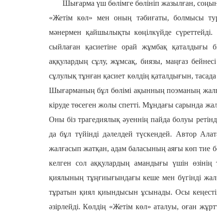
Шығарма үш бөлімге бөлініп жазылған, соңын
«Жетім көл» мен оның тәбиғаты, болмысы тур
мәнермен қайшылықты көңілкүйде сүреттейді. 
сыйлаған қасиетіне орай жұмбақ қаталдығы б
аққулардың сұлу, жұмсақ, биязы, маңғаз бейнесі
сұлулық тұнған қасиет көлдің қаталдығын, тасада
Шығарманың бұл бөлімі ақынның поэманың жалпы
кіруде төсеген жолы спетті. Мұндағы сарында жа
Оны біз трагедиялық әуеннің пайда болуы ретінд
да бұл түйінді дәлелдей түскендей. Автор Ала
жалғасып жатқан, адам баласының аяғы көп тие бе
келген сол аққулардың амандығы үшін өзінің 
қиялының тұңғиығындағы кеше мен бүгінді жалға
тұратын қиял қиындысын ұсынады. Осы кеңестік
әзірлейді. Көлдің «Жетім көл» аталуы, оған жұрт