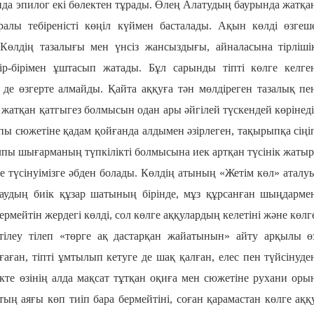
да эпилог екі бөлектен тұрады. Өлең Алатудың баурында жатқа
алы тебіреністі көңіл күймен басталады. Ақын көлді өзгеш
Көлдің тазалығы мен үнсіз жансыздығы, айналасына тірліші
ір-бірімен ұштасып жатады. Бұл сарынды тіпті көлге келге
 де өзгерте алмайды. Қайта аққуға тән мөлдіреген тазалық пе
 жатқан қатгыгез болмысын одан ары әйгілей түскендей көрінеді
 сюжетіне қадам қойғанда алдымен әзірлеген, тақырыпқа сіңі
лпы шығарманың түпкілікті болмысына иек артқан түсінік жатыр
е түсінуімізге әбден болады. Көлдің атының «Жетім көл» аталу
таудың биік құзар шатының бірінде, мұз құрсанған шыңдарме
рмейтін жердегі көлді, сол көлге аққулардың келетіні және көлг
тілеу тілеп «төрге ақ дастарқан жайатынын» айту арқылы ө
ған, тіпті ұмтылып кетуге де шақ қалған, елес пен түйсінуде
те өзінің алда мақсат тұтқан оқиға мен сюжетіне рухани оры
тың аяғы көп тиіп бара бермейтіні, соған қарамастан көлге аққ