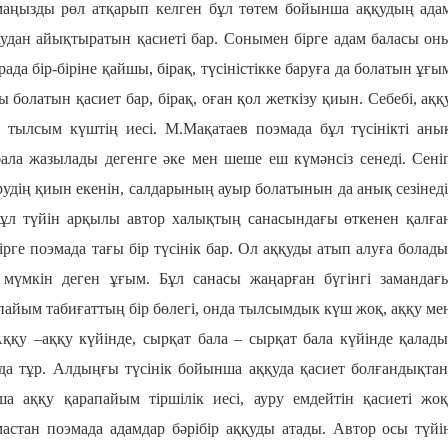
 маңызды рөл атқарып келген бұл төтем бойынша аққудың ада
аудан айықтыратын қасиеті бар. Сонымен бірге адам баласы он
да бір-біріне қайшы, бірақ, түсіністікке баруға да болатын ұғы
олатын қасиет бар, бірақ, оған қол жеткізу қиын. Себебі, аққ
 тылсым күштің иесі. М.Мақатаев поэмада бұл түсінікті аны
ала жазылады дегенге әке мен шеше еш күмәнсіз сенеді. Сені
ірудің қиын екенін, салдарының ауыр болатынын да анық сезінеді
Бұл түйін арқылы автор халықтың санасындағы өткенен қалға
рге поэмада тағы бір түсінік бар. Ол аққуды атып алуға болады
ы мүмкін деген ұғым. Бұл санасы жаңарған бүгінгі замандағ
апайым табиғаттың бір бөлегі, онда тылсымдык күш жоқ, аққу ме
ққу –аққу күйінде, сырқат бала – сырқат бала күйінде қалады
да тұр. Алдыңғы түсінік бойынша аққуда қасиет болғандықтан
а аққу қарапайым тіршілік иесі, ауру емдейтін қасиеті жоқ
астан поэмада адамдар бәрібір аққуды атады. Автор осы түйі