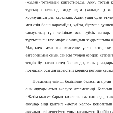
(жылан) төтемімен ұштастырады. Аққу төтемі қа
тұрғыдан келгенде аққу адам (халықтың) жа
қорғаушысы деп қаралады. Адам үшін одан өткен 
мен өзін бөліп қарамайды, қайта, біртұтас дүние
санауының түп негізінде осы түйсік жатыр. С
тұрғысынан таза мифтік ойлаудың заңдылығына б
Мақатаев заманына келгенде үлкен өзгеріске 
өзгергенімен оның санасы түбірлі өзгеріп кетпей
теңдік бұзылған кезең басталады, соның салда
поэмасын осы дағдарыстың көрінісі ретінде қабыл
Поэманың екінші бөлімінде баласы ауырған
оны аққуды атып әкелуге итермелейді. Баласын
«Жетім көлге» барып тасаланып жатып ақыры ақ
аққулар енді қайтып «Жетім көлге» қонбайтын
аққудың өлі денесімен ұшықтағанымен бәрібір са