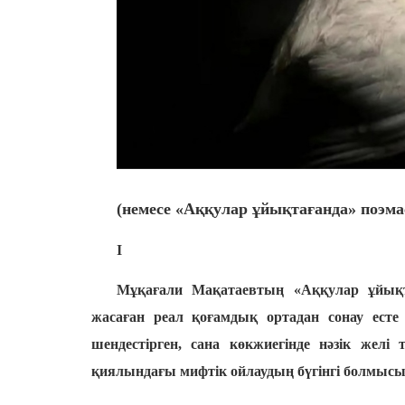
(немесе «Аққулар ұйықтағанда» поэм
I
Мұқағали Мақатаевтың «Аққулар ұйықт
жасаған реал қоғамдық ортадан сонау есте 
шендестірген, сана көкжиегінде нәзік же
қиялындағы мифтік ойлаудың бүгінгі болмысы