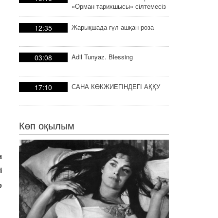
«Орман тарихшысы» сілтемесіз
тарих
Жарықшада гүл ашқан роза
12:35
Adil Tunyaz. Blessing
03:08
САНА КӨКЖИЕГІНДЕГІ АҚҚУ
17:10
Көп оқылым
н
і
р