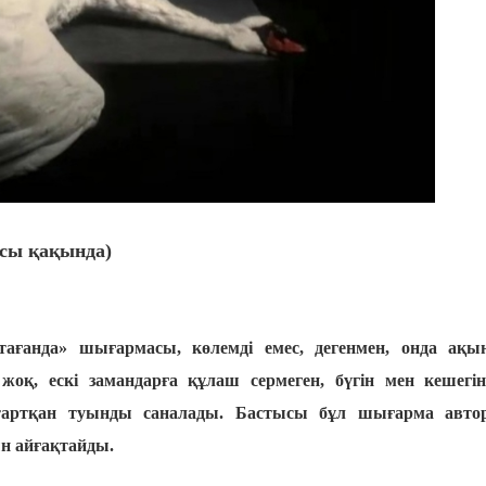
асы қақында)
ағанда» шығармасы, көлемді емес, дегенмен, онда ақы
жоқ, ескі замандарға құлаш сермеген, бүгін мен кешегін
лі тартқан туынды саналады. Бастысы бұл шығарма авто
н айғақтайды.