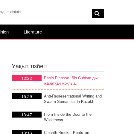
inion
Literature
Уақыт тізбегі
Pablo Picasso. Біз Cubism-ды
12:22
жаратқан жоқпыз...
Anti-Representational Writing and
15:29
Swarm Semantics in Kazakh
Poetic Discourse
From Inside the Door to the
13:47
Wilderness
Cleanth Brooks. Keats-тің
13:16