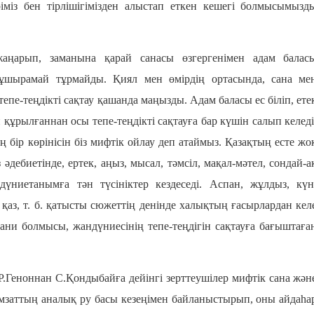
ріміз бен тірлішігімізден алыстап еткен кешегі болмысымызд
аңарып, заманына қарай санасы өзгергенімен адам балас
ұшырамай тұрмайды. Қиял мен өмірдің ортасында, сана ме
е-теңдікті сақтау қашанда маңызды. Адам баласы ес біліп, ете
 құрылғаннан осы тепе-теңдікті сақтауға бар күшін салып келеді
р көрінісін біз мифтік ойлау деп атаймыз. Қазақтың есте жо
әдебиетінде, ертек, аңыз, мысал, тәмсіл, мақал-мәтел, сондай-а
дүниетанымға тән түсініктер кездеседі. Аспан, жұлдыз, күн
, қаз, т. б. қатысты сюжеттің денінде халықтың ғасырлардан кел
ани болмысы, жандүниесінің тепе-теңдігін сақтауға бағыштаға
.Геноннан С.Қондыбайға дейінгі зерттеушілер мифтік сана жән
амзаттың аналық ру басы кезеңімен байланыстырып, оны айдаһа