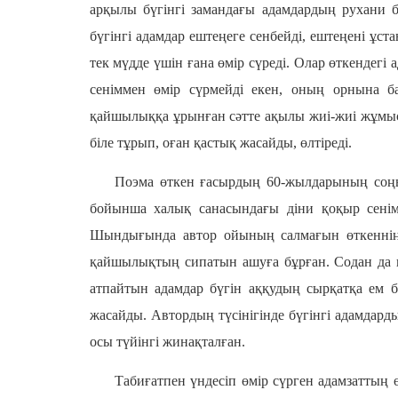
арқылы бүгінгі замандағы адамдардың рухани
бүгінгі адамдар ештеңеге сенбейді, ештеңені ұст
тек мүдде үшін ғана өмір сүреді. Олар өткендегі
сеніммен өмір сүрмейді екен, оның орнына б
қайшылыққа ұрынған сәтте ақылы жиі-жиі жұмыс 
біле тұрып, оған қастық жасайды, өлтіреді.
Поэма өткен ғасырдың 60-жылдарының соңын
бойынша халық санасындағы діни қоқыр сенім
Шындығында автор ойының салмағын өткеннің е
қайшылықтың сипатын ашуға бұрған. Содан да п
атпайтын адамдар бүгін аққудың сырқатқа ем б
жасайды. Автордың түсінігінде бүгінгі адамдард
осы түйінгі жинақталған.
Табиғатпен үндесіп өмір сүрген адамзаттың ө