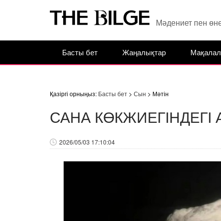
Мәдениет пен өн
Басты бет
Жаңалықтар
Мақалал
Қазіргі орныңыз:
Басты бет
>
Сын
> Мәтін
САНА КӨКЖИЕГІНДЕГІ 
2026/05/03 17:10:04