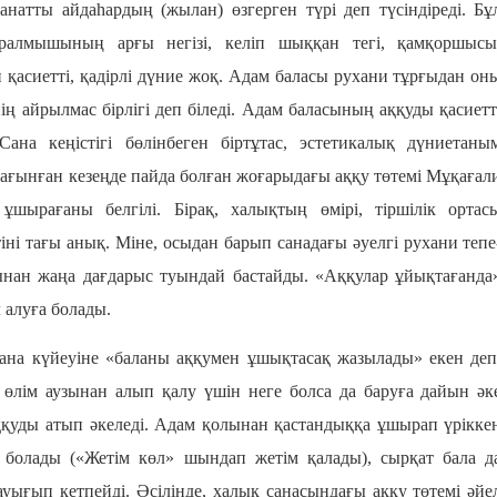
натты айдаһардың (жылан) өзгерген түрі деп түсіндіреді. Бұ
ралмышының арғы негізі, келіп шыққан тегі, қамқоршысы
қасиетті, қадірлі дүние жоқ. Адам баласы рухани тұрғыдан он
нің айрылмас бірлігі деп біледі. Адам баласының аққуды қасиетт
ана кеңістігі бөлінбеген біртұтас, эстетикалық дүниетаны
ағынған кезеңде пайда болған жоғарыдағы аққу төтемі Мұқағал
ұшырағаны белгілі. Бірақ, халықтың өмірі, тіршілік ортас
тіні тағы анық. Міне, осыдан барып санадағы әуелгі рухани тепе
рынан жаңа дағдарыс туындай бастайды. «Аққулар ұйықтағанда
 алуға болады.
 ана күйеуіне «баланы аққумен ұшықтасақ жазылады» екен деп
 өлім аузынан алып қалу үшін неге болса да баруға дайын әк
қуды атып әкеледі. Адам қолынан қастандыққа ұшырап үрікке
 болады («Жетім көл» шындап жетім қалады), сырқат бала д
уығып кетпейді. Әсілінде, халық санасындағы аққу төтемі әйе