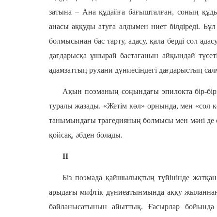
затына – Ана құдайға бағышталған, соның құды
анасы аққуды атуға алдымен ниет білдіреді. Бұл
болмысынан бас тарту, адасу, қала берді сол ада
дағдарысқа ұшырай бастағанын айқындай түсет
адамзаттың рухани дүниесіндегі дағдарыстың сал
Ақын поэманың соңындағы эпилокта бір-бір
туралы жазады. «Жетім көл» орнында, мен «сол ке
танымындағы трагедияның болмысы мен мәні де ос
қойсақ, әбден болады.
II
Біз поэмада қайшылықтың түйінінде жатқан 
арыдағы мифтік дүниеатынмында аққу жыланнан 
байланысатынын айыттық. Ғасырлар бойында 