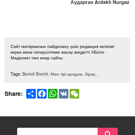
Аударған Ardakh Nurgaz
Сайт материалын пайдалану үшін редакция келісімі
керек және гиперсілтеме жасау міндетті ©Білге -
Мәдениет пен өнер сайты
Tags:
Bertolt Brecht. Мен тірі қалдым, бірақ…
Share
Facebook
WhatsApp
VK
WeChat
Share: