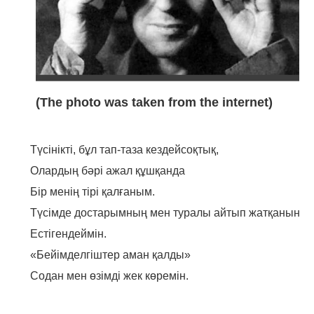
(The photo was taken from the internet)
Түсінікті, бұл тап-таза кездейсоқтық,
Олардың бәрі ажал құшқанда
Бір менің тірі қалғаным.
Түсімде достарымның мен туралы айтып жатқанын
Естігендеймін.
«Бейімделгіштер аман қалды»
Содан мен өзімді жек көремін.