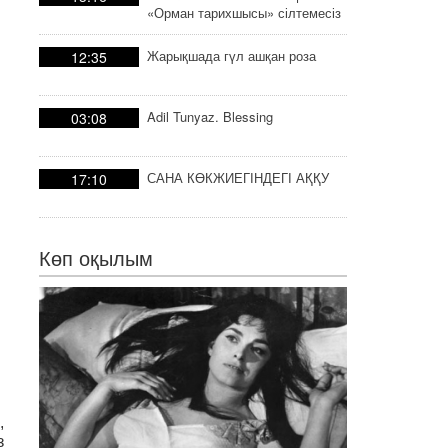
«Орман тарихшысы» сілтемесіз
тарих
Жарықшада гүл ашқан роза
12:35
Adil Tunyaz. Blessing
03:08
САНА КӨКЖИЕГІНДЕГІ АҚҚУ
17:10
Көп оқылым
,
з