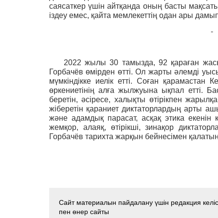
саясаткер үшін айтқанда оның басты мақсаты 
іздеу емес, қайта мемлекеттің одан ары дамып
-
2022 жылы 30 тамызда, 92 қараған жас
Горбачёв өмірден өтті. Ол жарты әлемді уыс
мүмкіндікке иелік етті. Соған қарамастан 
өркениетінің алға жылжуына ықпал етті. Ба
беретін, әсіресе, халықты өтірікпен жарылқ
жіберетін қараниет диктаторлардың арты ашы
және адамдық парасат, асқақ этика екенін к
жемқор, алаяқ, өтірікші, зинақор диктато
Горбачёв
тарихта жарқын бейнесімен қалатын 
Сайт материалын пайдалану үшін редакция келісі
пен өнер сайты