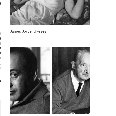
н
»
.
James Joyce. Ulysses
ч
н
т
а
п
т
,
ч
қ