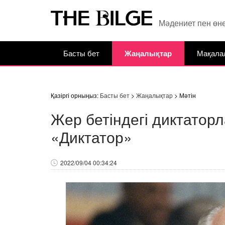
Мәдениет пен өн
Басты бет
Жаңалықтар
Мақала
Қазіргі орныңыз:
Басты бет
>
Жаңалықтар
> Мәтін
Жер бетіндегі диктаторл
«Диктатор»
2022/09/04 00:34:24