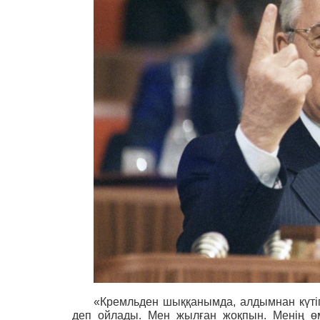
«Кремльден шыққанымда, алдымнан күтіп
деп ойлады. Мен жылған жоқпын. Менің ө