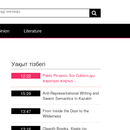
inion
Literature
Уақыт тізбегі
Pablo Picasso. Біз Cubism-ды
12:22
жаратқан жоқпыз...
Anti-Representational Writing and
15:29
Swarm Semantics in Kazakh
Poetic Discourse
From Inside the Door to the
13:47
Wilderness
Cleanth Brooks. Keats-тің
13:16