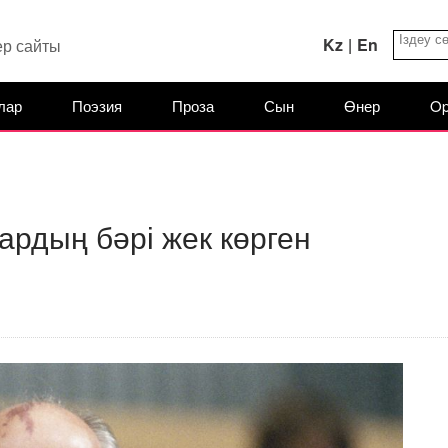
Kz
|
En
ер сайты
лар
Поэзия
Проза
Сын
Өнер
Op
ардың бәрі жек көрген