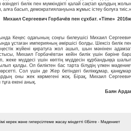
өзіндегі билік пен мүмкіндікті қалай сақтап қалудың жолы
, алға басып, демократиялануына жұмыс істеу болуға тиіс.
Михаил Сергеевич Горбачёв
пен сұхбат. «T
i
m
e
» 2016ж
ында Кеңес одағының соңғы билеушісі
Михаил Сергееви
ында ұстаған империяның әміршісі болды. Шексіз билік пе
Кеңестік жүйені қиратуға жол ашып, шын мәнінен адамза
стысы, Михаил Горбачёвтан кейін билік үшін бәріне бар
ап, жеке мүддесі үшін көптің мүддесін құрбандыққа шалы
лып қалды. Ол биліктен бас тарта білудің үлкен мәдение
өрсетті. Сол үшін де Жер бетіндегі билікқұмар, қанқұмар
рлардың оны жек көрмегені жоқ. Бірақ,
Михаил Сергееви
тұға екені анық.
Баян Арда
мі керек және гиперсілтеме жасау міндетті ©Білге - Мәдениет