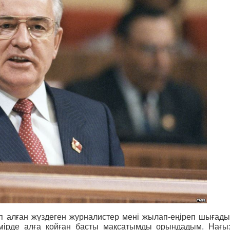
 алған жүздеген журналистер мені жылап-еңіреп шығады
мірде алға қойған басты мақсатымды орындадым. Нағы