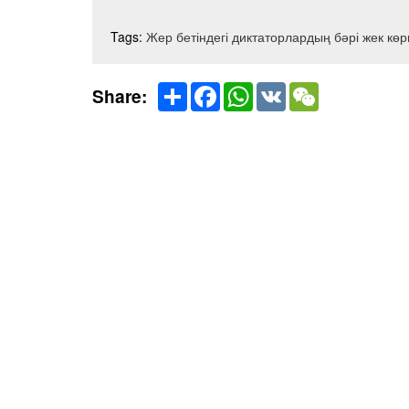
Tags:
Жер бетіндегі диктаторлардың бәрі жек көр
Share
Facebook
WhatsApp
VK
WeChat
Share: