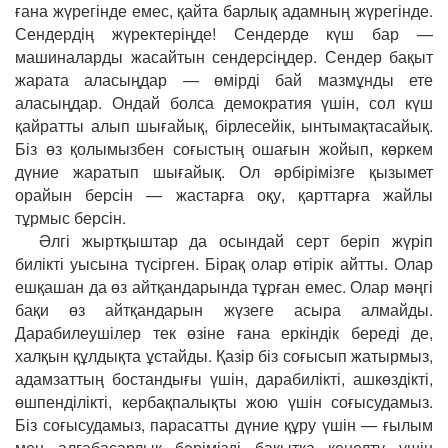
ғана жүрегінде емес, қайта барлық адамның жүрегінде.
Сендердің жүректеріңде! Сендерде күш бар —
машиналарды жасайтын сендерсіңдер. Сендер бақыт
жарата аласыңдар — өмірді бай мазмұнды ете
аласыңдар. Ондай болса демократия үшін, сол күш
қайратты алып шығайық, бірлесейік, ынтымақтасайық.
Біз өз қолымызбен соғыстың ошағын жойып, көркем
дүние жаратып шығайық. Ол əрбірімізге қызымет
орайын берсін — жастарға оқу, қарттарға жайлы
тұрмыс берсін.
Əлгі жыртқыштар да осындай серт беріп жүріп
билікті уысына түсірген. Бірақ олар өтірік айтты. Олар
ешқашан да өз айтқандарында тұрған емес. Олар мəңгі
бақи өз айтқандарын жүзеге асыра алмайды.
Дарабилеушілер тек өзіне ғана еркіндік береді де,
халқын құлдықта ұстайды. Қазір біз соғысып жатырмыз,
адамзаттың бостандығы үшін, дарабилікті, ашкөздікті,
өшпенділікті, кербақпалықты жою үшін соғысудамыз.
Біз соғысудамыз, парасатты дүние құру үшін — ғылым
мен алғабасарлық бəрімізді бақытқа кенелту үшін