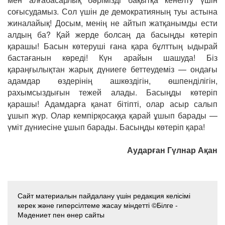
соғысудамыз. Сол үшін де демократияның туы астына
жиналайық! Досым, менің не айтып жатқанымды ести
алдың ба? Қай жерде болсаң да басыңды көтеріп
қарашы! Басын көтеруші ғана қара бұлттың ыдырай
бастағанын көреді! Күн арайын шашуда! Біз
қараңғылықтан жарық дүниеге беттеудеміз — ондағы
адамдар өздерінің ашкөздігін, өшпенділігін,
рахымсыздығын тежей алады. Басыңды көтеріп
қарашы! Адамдарға қанат бітіпті, олар асыр салып
ұшып жүр. Олар кемпірқосаққа қарай ұшып барады —
үміт дүниесіне ұшып барады. Басыңды көтеріп қара!
Аударған Гүлнар Ақан
Сайт материалын пайдалану үшін редакция келісімі
керек және гиперсілтеме жасау міндетті ©Білге -
Мәдениет пен өнер сайты