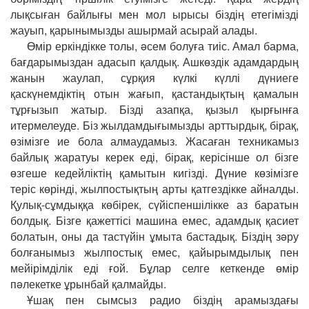
лықсыған байлығы мен мол ырысы біздің етегімізді
жауып, қарынымызды ашырмай асырай алады.
Өмір еркіндікке толы, əсем болуға тиіс. Амал барма,
бағдарымыздан адасып қалдық. Ашкөздік адамдардың
жанын жаулап, сұрқия күлкі күллі дүниеге
қаскүнемдіктің отын жағып, қастандықтың қамалын
тұрғызып жатыр. Бізді азапқа, қызыл қырғынға
итермелеуде. Біз жылдамдығымызды арттырдық, бірақ,
өзімізге ие бола алмаудамыз. Жасаған техникамыз
байлық жаратуы керек еді, бірақ, керісінше ол бізге
өзгеше кедейліктің қамытын кигізді. Дүние көзімізге
теріс көрінді, жылпостықтың арты қатгездікке айналды.
Қулық-сұмдыққа көбірек, сүйіспеншілікке аз баратын
болдық. Бізге қажеттісі машина емес, адамдық қасиет
болатын, оны да тастүйін ұмыта бастадық. Біздің зəру
болғанымыз жылпостық емес, қайырымдылық пен
мейірімділік еді ғой. Бұлар селге кеткенде өмір
пəлекетке ұрынбай қалмайды.
Ұшақ пен сымсыз радио біздің арамыздағы