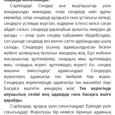
Сарбаздар! Сендер ана жыртқыштар үшін
жандарыңды қимаңдар, олар сендерді шөп құрлы
көрмейді, олар сендерді құлдықта ғана ұстағысы келеді,
сендерге үстемдік жүргізіп, өздеріне істегісі келсе соған
айдап салып, сендерді қарапайым қалыпты өмірден де
қағады — олар үшін сендер хайуанмен бірдейсіңдер,
сол үшінде сендерді кез келген сəтте құрбандыққа шала
салады. Сендердің осынау адамшылдықтан безген
жүйеге қолжаулық болатын жөндерің жоқ. Бұл жүйнені
жасаушылар құлтемірлер, олардың миы құлтемірдің
миы, олардың жүрегі құлтемірдің жүрегі! Ал, сендер
машина емессіңдер! адамсыңдар! Сендердің
жүректерің адамзатқа тəн мейірімі бар жүрек.
Сендердің жүректеріңде адамзатқа тəн махаббат бар!
Басқаға өшігетін жөндерің жоқ!
Тек жүрегінде
аяушылық сезімі жоқ адамдар ғана басқаға өшіге
қарайды.
Сарбаздар, құлдық үшін соғыспаңдар! Еркіндік үшін
соғысыңдар! Жаратушы бір немесе бірнеше адамның