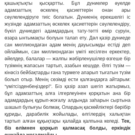
қашықтықты қысқартты. Бұл дүниелер əуелде
адамзаттың өскелең қасиеттерін онан ары
сəулелендіруге тиіс болатын. Дүниенің ерекшелігі іс
жүзінде адамзаттың өскелек қасиеттерін сəулелендіру,
бүкіл дүниедегі адамдардың тату-тəтті өмір сүруін,
өзара ынтымақты болуын талап ету. Дəл қазір дүниеде
сан миллиондаған адам менің дауысымды естіді деп
ойлаймын, сан миллиондаған үміті кесілген еркектер,
əйелдер, балалар — жалпы жəбірленушілер өзгеше бір
түзімнің жапасын тартып, азабын кешуде. Əлгі түзім —
кінəсіз бейбақтарды ғана түрмеге апарып тығатын түзім
болып отыр. Менің сөзімді ести қалғандарға айтарым:
“үмітсізденбеңіздер!”. Біз қазір азап шегіп жатырмыз,
бұл адамзаттың алға ілгерлеуінен қорқатын ана бір
адамдардың құрып-жоғалу алдында заһарын сыртына
шашып булығуы болмақ. Олардың қаскөйліктері бəрібір
құриды, дарабилік жойылады, əлгілердің халықтан
тартып алған құқықтары қалайда қалпына келеді.
Тек,
біз өлімнен қорқып қалмасақ болды, еркіндік
ешқайда жоғалмайды.