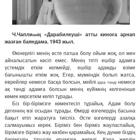
Ч.Чапли
ң «Дарабилеуші» атты киноға арнап
н
нi
жазған баяндама. 1943 жыл.
Өкінерлігі менің əсте патша болу ойым жоқ, ол мен
айналысатын кəсіп емес. Менің тіпті ешбір адамға
үстемдік еткім келмейді, ешбір адамды өзіме
бағынышты еткім жоқ. Егер, мүмкіндік болып жатса,
еврейлер немесе басқа болсын, мейлі
немесе
қарa
тəнді
ақ тəнді адамға болсын менің күйімнің келгенінше
көмек көрсеткім келіп тұрады.
Біз бір-бірімізге көмектесіп тұрайық. Адам болу
дегеннің өзі осыдан тұрады. Өмірді өзгелердің басына
бақыт етіп жаратуға тиіспіз. Əсте өзгелерді азапқа
салмауымыз керек. Біріміз бен біріміз жауласпайық,
бірімізге біріміз жау көзбен қарамайық. Кең дүние біздің
бəріміздің тіршілік етуімізге жетеді. Қара жердің