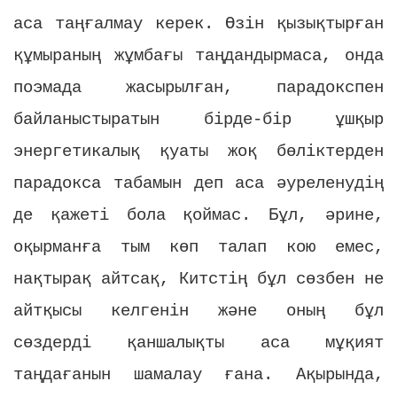
аса таңғалмау керек. Өзін қызықтырған
құмыраның жұмбағы таңдандырмаса, онда
поэмада жасырылған, парадокспен
байланыстыратын бірде-бір ұшқыр
энергетикалық қуаты жоқ бөліктерден
парадокса табамын деп аса әуреленудің
де қажеті бола қоймас. Бұл, әрине,
оқырманға тым көп талап кою емес,
нақтырақ айтсақ, Китстің бұл сөзбен не
айтқысы келгенін және оның бұл
сөздерді қаншалықты аса мұқият
таңдағанын шамалау ғана. Ақырында,