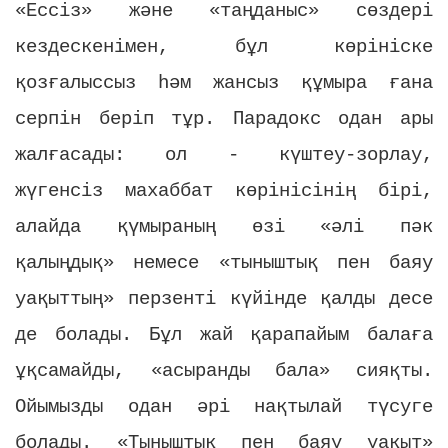
«Ессіз» және «таңданыс» сөздері
кездескенімен, бұл көрініске
қозғалыссыз һәм жансыз құмыра ғана
серпін беріп тұр. Парадокс одан ары
жалғасады: ол - күштеу-зорлау,
жүгенсіз махаббат көрінісінің бірі,
алайда қүмыраның өзі «әлі пәк
қалыңдық» немесе «тыныштық пен баяу
уақыттың» перзенті күйінде қалды десе
де болады. Бұл жай қарапайым балаға
ұқсамайды, «асыранды бала» сияқты.
Ойымызды одан әрі нақтылай түсуге
болады. «Тыныштық пен баяу уақыт»