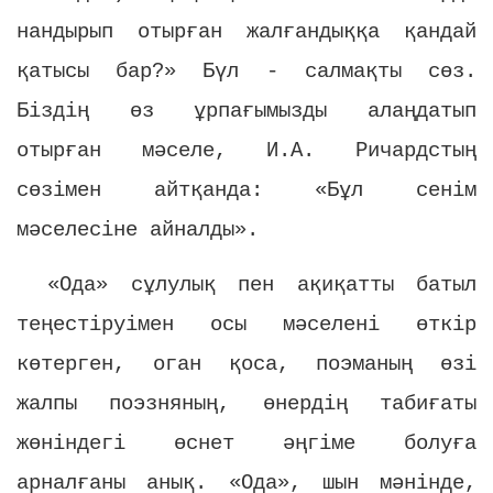
нандырып отырған жалғандыққа қандай
қатысы бар?» Бүл - салмақты сөз.
Біздің өз ұрпағымызды алаңдатып
отырған мәселе, И.А. Ричардстың
сөзімен айтқанда: «Бұл сенім
мәселесіне айналды».
«Ода» сұлулық пен ақиқатты батыл
теңестіруімен осы мәселені өткір
көтерген, оган қоса, поэманың өзі
жалпы поэзняның, өнердің табиғаты
жөніндегі өснет әңгіме болуға
арналғаны анық. «Ода», шын мәнінде,