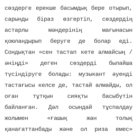
сөздерге ерекше басымдық бере отырып,
сарынды біраз өзгертіп, сөздердің
астарлы мәндерінің мағынасын
қоюландырып беруге де болар еді.
Сондықтан «сен тастап кете алмайсың /
әніңді» деген сөздерді былайша
түсіндіруге болады: музыкант әуенді
тастағысы келсе де, тастай алмайды, ол
оған тұтқын сияқты басыбүтін
байланған. Дәл осындай тұспалдау
жолымен «ғашық жан толық
қанағаттанбады және ол риза емес»