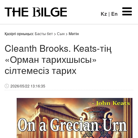
Kz
|
En
Қазіргі орныңыз:
Басты бет
>
Сын
> Мәтін
Cleanth Brooks. Keats-тің
«Орман тарихшысы»
сілтемесіз тарих
2026/05/22 13:16:35