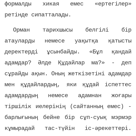
формалды хикая емес «ертегілер»
ретінде сипатталады.
Орман тарихшысы белгілі бір
атауларды немесе уақытқа қатысты
деректерді ұсынбайды. «Бұл қандай
адамдар? Әлде Құдайлар ма?» - деп
сұрайды ақын. Оның жеткізетіні адамдар
мен құдайлардың, яки құдай іспеттес
адамдардың немесе адамнан жоғары
тіршілік иелерінің (сайтанның емес) -
барлығының бейне бір сұп-суық мэрмэр
кұмырадай тас-түйін іс-әрекеттері.