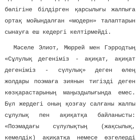
бөлігіне білдірген қарсылығы жалпыға
ортақ мойындалған «модерн» талаптарын
сынауға еш кедергі келтірмейді.
Мәселе Элиот, Мюррей мен Гэрродтың
«Сұлулық дегеніміз - ақиқат, ақиқат
дегеніміз - сүлулық» деген өлең
жолдары поэмаға зиянын тигізді деген
көзқарастарының маңыздылығында емес.
Бүл жердегі оның қозғау салғаны жалпы
сұлулық пен ақиқатқа байланысты:
«Поэмадағы сүлулықтың (жақсылық,
кемелдік) ақиқатқа немесе өзгелерді