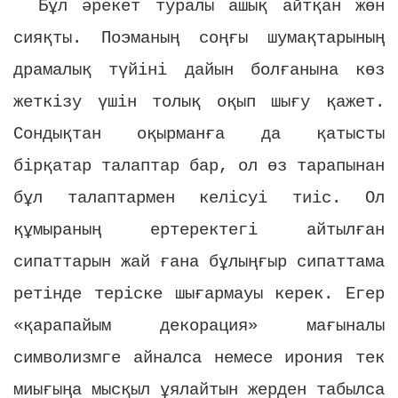
Бұл әрекет туралы ашық айтқан жөн
сияқты. Поэманың соңғы шумақтарының
драмалық түйіні дайын болғанына көз
жеткізу үшін толық оқып шығу қажет.
Сондықтан оқырманға да қатысты
бірқатар талаптар бар, ол өз тарапынан
бұл талаптармен келісуі тиіс. Ол
құмыраның ертеректегі айтылған
сипаттарын жай ғана бұлыңғыр сипаттама
ретінде теріске шығармауы керек. Егер
«қарапайым декорация» мағыналы
символизмге айналса немесе ирония тек
миығыңа мысқыл ұялайтын жерден табылса