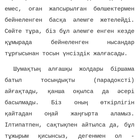
емес, оған жапсырылған бөлшектермен
бейнеленген басқа әлемге жетелейді.
Сөйте тұра, біз бұл әлемге енген кезде
құмырада бейнеленген нысандар
тұрғысынан тосын үнсіздік жалғасады.
Шумақтың алғашқы жолдары біршама
батыл тосындықты (парадоксті)
айғақтады, қанша оқылса да әсері
басылмады. Біз оның өткірлігін
қайтадан оңай жаңғырта аламыз.
Ілтипатпен, сақтықпен айтылса да, бұл
тұжырым қисынсыз, дегенмен ол -