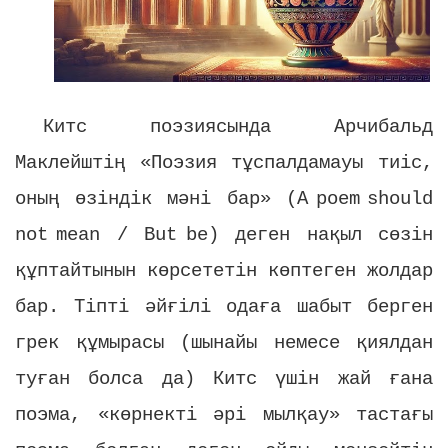
Китс поэзиясында Арчибальд
Маклейштің «Поэзия тұспалдамауы тиіс,
оның өзіндік мәні бар» (
A
poem
should
not
mean
/
But
be
) деген нақыл сөзін
құптайтынын көрсететін көптеген жолдар
бар. Тіпті әйғілі одаға шабыт берген
грек құмырасы (шынайы немесе қиялдан
туған болса да) Китс үшін жай ғана
поэма, «көрнекті әрі мылқау» тастағы