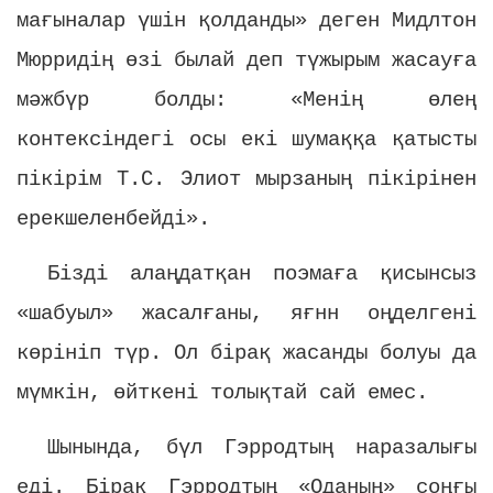
мағыналар үшін қолданды» деген Мидлтон
Мюрридің өзі былай деп түжырым жасауға
мәжбүр болды: «Менің өлең
контексіндегі осы екі шумаққа қатысты
пікірім Т.С. Элиот мырзаның пікірінен
ерекшеленбейді».
Бізді алаңдатқан поэмаға қисынсыз
«шабуыл» жасалғаны, яғнн оңделгені
көрініп түр. Ол бірақ жасанды болуы да
мүмкін, өйткені толықтай сай емес.
Шынында, бүл Гэрродтың наразалығы
еді. Бірақ Гэрродтың «Оданың» соңғы