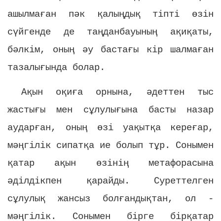
ашылмаған пәк қалыңдық тіпті өзін
сүйгенде де таңданбауының ақиқаты,
бәлкім, оның әу бастағы кір шалмаған
тазалығында болар.
Ақын оқиға орнына, әдеттен тыс
жастығы мен сұлулығына басты назар
аударған, оның өзі уақытқа кереғар,
мәңгілік сипатқа ие болып тұр. Сонымен
қатар ақын өзінің метафорасына
әділдікпен қарайды. Суреттелген
сұлулық жансыз болғандықтан, ол -
мәңгілік. Сонымен бірге бірқатар