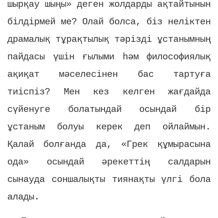
шырқау шыңы» деген жолдарды ақтайтынын
білдірмей ме? Олай болса, біз неліктен
драмалық тұрақтылық тәрізді ұстанымның
пайдасы үшін ғылыми һәм философиялық
ақиқат мәселесінен бас тартуға
тиіспіз? Мен кез келген жағдайда
сүйенуге болатындай осындай бір
ұстаным болуы керек деп ойлаймын.
Қалай болғанда да, «Грек құмырасына
ода» осындай әрекеттің салдарын
сынауда соншалықты тиянақты үлгі бола
алады.