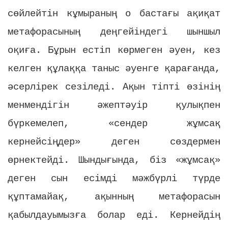
сөйлейтін кұмыраның о бастағы ақиқат
метафорасының деңгейіндегі шыншыл
оқиға. Бұрын естіп көрмеген әуен, кез
келген құлаққа таныс әуенге қарағанда,
әсерлірек сезіледі. Ақын тіпті өзінің
менмендігін әжептәуір қулықпен
бүркемелеп, «сендер жұмсақ
кернейсіңдер» деген сөздермен
өрнектейді. Шындығында, біз «жұмсақ»
деген сын есімді мәжбүрлі түрде
құптамайақ, ақынның метафорасын
қабылдауымызға болар еді. Кернейдің