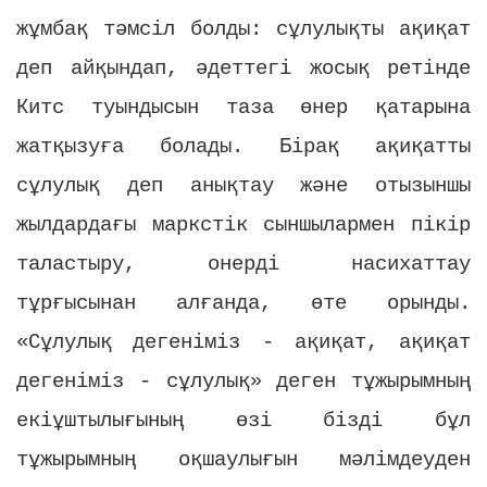
жұмбақ тәмсіл болды: сұлулықты ақиқат
деп айқындап, әдеттегі жосық ретінде
Китс туындысын таза өнер қатарына
жатқызуға болады. Бірақ ақиқатты
сұлулық деп анықтау және отызыншы
жылдардағы маркстік сыншылармен пікір
таластыру, онерді насихаттау
тұрғысынан алғанда, өте орынды.
«Сұлулық дегеніміз - ақиқат, ақиқат
дегеніміз - сұлулық» деген тұжырымның
екіұштылығының өзі бізді бұл
тұжырымның оқшаулығын мәлімдеуден