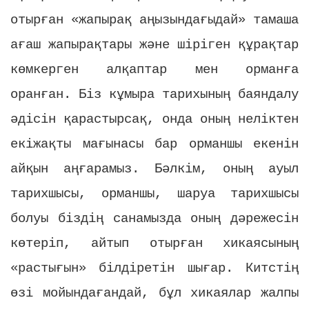
отырған «жапырақ аңызындағыдай» тамаша
ағаш жапырақтары және шіріген құрақтар
көмкерген алқаптар мен орманға
оранған. Біз кұмыра тарихының баяндалу
әдісін қарастырсақ, онда оның неліктен
екіжақты мағынасы бар орманшы екенін
айқын аңғарамыз. Бәлкім, оның ауыл
тарихшысы, орманшы, шаруа тарихшысы
болуы біздің санамызда оның дәрежесін
көтеріп, айтып отырған хикаясының
«растығын» білдіретін шығар. Китстің
өзі мойындағандай, бұл хикаялар жалпы