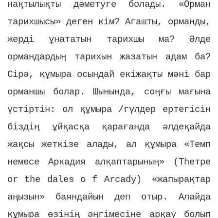
нақтылықты дәметуге болады. «Орман
тарихшысы» деген кім? Агашты, орманды,
жерді ұнататын тарихшы ма? Әлде
ормандардың тарихын жазатын адам ба?
Сірә, құмыра осындай екіжақты мәні бар
орманшы болар. Шынында, соңғы мағына
үстіртін: ол құмыра /гүлдер ертегісін
біздің ұйқасқа қарағанда әлдеқайда
жақсы жеткізе алады, ал құмыра «Темп
немесе Аркадия алқаптарының» (Тһетре
or
the
dales
o
f
Arcady
) «жапырақтар
аңызын» баяндайын деп отыр. Алайда
кұмыра өзінің әңгімесіне арқау болып