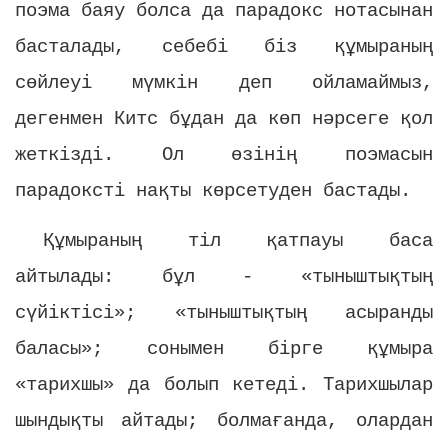
поэма баяу болса да парадокс нотасынан
басталады, себебі біз құмыраның
сөйлеуі мүмкін деп ойламаймыз,
дегенмен Китс бұдан да көп нәрсеге қол
жеткізді. Ол өзінің поэмасын
парадоксті нақты көрсетуден бастады.
Құмыраның тіл қатпауы баса
айтылады: бұл - «тыныштықтың
сүйіктісі»; «тыныштықтың асыранды
баласы»; сонымен бірге құмыра
«тарихшы» да болып кетеді. Тарихшылар
шындықты айтады; болмағанда, олардан