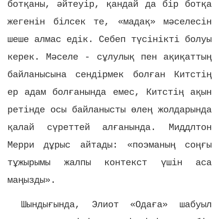
ботқаны, әйтеуір, қандай да бір ботқа
жегенін білсек те, «мадақ» мәселесін
шеше алмас едік. Себеп түсінікті болуы
керек. Мәселе - сұлулық пен ақиқаттың
байланысына сендірмек болған Китстің
ер адам болғанында емес, Китстің ақын
ретінде осы байланысты өлең жолдарында
қалай сүреттей алғанында. Миддлтон
Мерри дұрыс айтады: «поэманың соңғы
тұжырымы жалпы контекст үшін аса
маңызды».
Шындығында, Элиот «Одаға» шабуыл