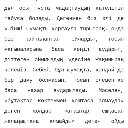
дәл осы тұста мадақтаудың қателігін
табуға болады. Дегенмен біз әлі де
үшінші шумақты қоргауға тырыссақ, онда
біз қайталанған ойлардың тосын
мағыналарына баса көңіл аударып,
діттеген ойымыздың үдесіне жақынырақ
келеміз. Себебі бұл шумақта, қандай да
бір даму болмасын, тосын элементке
баса назар аударылады. Мәселен,
«бұтақтар көктеммен қоштаса алмауда»
деген жолдар «ағаштар ешқашан
жалаңаштана алмайды» деген ойды