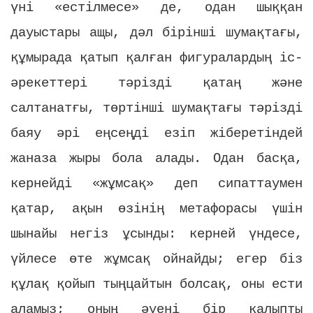
үні «естілмесе» де, одан шыққан
дауыстары ащы, дәл бірінші шумақтағы,
құмырада қатып қалған фигуралардың іс-
әрекеттері тәрізді қатаң және
салтанатғы, төртінші шумақтағы тәрізді
баяу әрі еңсеңді езіп жіберетіндей
жаназа жыры бола алады. Одан басқа,
кернейді «жұмсақ» деп сипаттаумен
қатар, ақын өзінің метафорасы үшін
шынайы негіз ұсынды: керней үндесе,
үйлесе өте жұмсақ ойнайды; егер біз
құлақ қойып тыңцайтын болсақ, оны ести
аламыз; оның әуені бір қалыпты