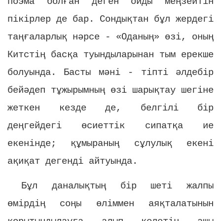
поэма болған деген ойды меңзейтін
пікірлер де бар. Сондықтан бұл жердегі
таңғаларлық нәрсе - «Оданың» өзі, оның
Китстің басқа туындыларынан тым ерекше
болуында. Басты мәні - тіпті әлдебір
бейәдеп тұжырымның өзі шарықтау шегіне
жеткен кезде де, белгілі бір
деңгейдегі өсиеттік сипатқа ие
екенінде; құмыраның сұлулық екені
ақиқат дегенді айтуында.
Бұл даналықтың бір шеті жалпы
өмірдің соңы өліммен аяқталатынын