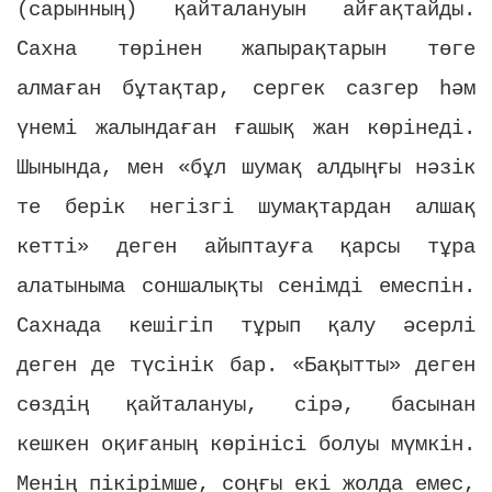
(сарынның) қайталануын айғақтайды.
Сахна төрінен жапырақтарын төге
алмаған бұтақтар, сергек сазгер һәм
үнемі жалындаған ғашық жан көрінеді.
Шынында, мен «бұл шумақ алдыңғы нәзік
те берік негізгі шумақтардан алшақ
кетті» деген айыптауға қарсы тұра
алатыныма соншалықты сенімді емеспін.
Сахнада кешігіп тұрып қалу әсерлі
деген де түсінік бар. «Бақытты» деген
сөздің қайталануы, сірә, басынан
кешкен оқиғаның көрінісі болуы мүмкін.
Менің пікірімше, соңғы екі жолда емес,