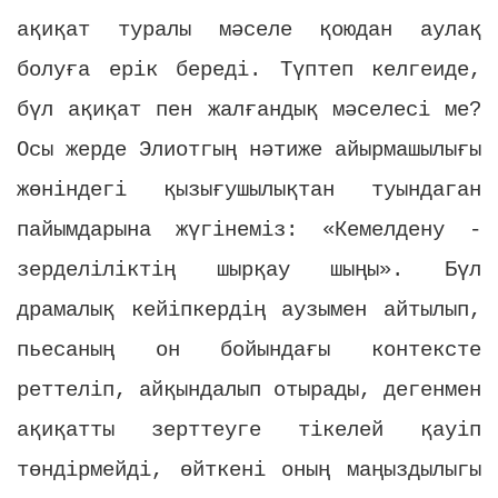
ақиқат туралы мәселе қоюдан аулақ
болуға ерік береді. Түптеп келгеиде,
бүл ақиқат пен жалғандық мәселесі ме?
Осы жерде Элиотгың нәтиже айырмашылығы
жөніндегі қызығушылықтан туындаган
пайымдарына жүгінеміз: «Кемелдену -
зерделіліктің шырқау шыңы». Бүл
драмалық кейіпкердің аузымен айтылып,
пьесаның он бойындағы контексте
реттеліп, айқындалып отырады, дегенмен
ақиқатты зерттеуге тікелей қауіп
төндірмейді, өйткені оның маңыздылыгы