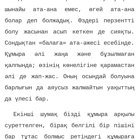
шынайы ата-ана емес, өгей ата-ана
болар деп болжадық. Өздері перзентті
болу жасынан асып кеткен де сияқты.
Сондықтан «балаға» ата-әжесі есебінде.
Құмыра әлі жаңа және бұзылмаған
қалпында; өзінің көнелігіне қарамастан
әлі де жап-жас. Оның осындай болуына
барлығын да аяусыз жалмайтын уақыттың
да үлесі бар.
Екінші шумақ бізді құмыра арқылы
суреттелген, бірақ белгілі бір пішіні
бар тұтас болмыс ретіндегі құмыраға