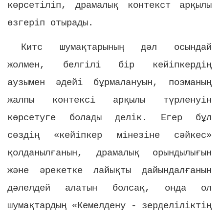
көрсетіліп, драмалық контекст арқылы
өзгеріп отырады.
Китс шумақтарының дәл осындай
жолмен, белгілі бір кейіпкердің
аузымен әдейі бұрмалануын, поэманың
жалпы контексі арқылы түрленуін
көрсетуге болады делік. Егер бұл
сөздің «кейіпкер мінезіне сәйкес»
қолданылғанын, драмалық орындылығын
және әрекетке лайықты дайындалғанын
дәлелдей алатын болсақ, онда ол
шумақтардың «Кемелдену - зерделіліктің