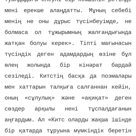
мені ерекше алаңдатты. Мұның себебі
менің не оны дұрыс түсінбеуімде, не
болмаса ол тұжырымның жалғандығында
жатқан болуы керек». Тіпті мағынасын
түсіндік деген адамдардың өзіне бұл
өлең жолында бір кінәрат бардай
сезіледі. Китстің басқа да поэмалары
мен хаттарын талқыға салғаннан кейін,
оның «сұлулық» және «ақиқат» деген
сөздер арқылы нені тұспалдағанын
аңғардым. Ал «Китс оларды жақша ішінде
бір қатарда тұруына мүмкіндік беретін