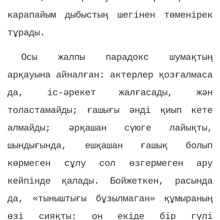
карапайым дыбыстың шегінен төменірек
тұрады.
Осы жалпы парадокс шумақтың
арқауына айналған: актерлер қозғалмаса
да, іс-әрекет жалғасады, жән
толастамайды; ғашығы әнді қиып кете
алмайды; әрқашан сүюге лайықты,
шындығында, ешқашан ғашық болып
көрмеген сұлу сол өзгермеген ару
кейпінде қалады. Бойжеткен, расында
да, «тыныштығы бұзылмаган» құмыраның
өзі сияқты: он екіде бір гүлі