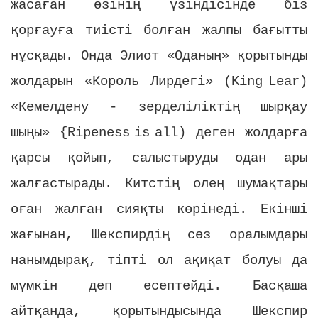
жасаған өзінің үзіндісінде біз
қорғауға тиісті болған жалпы бағытты
нұсқады. Онда Элиот «Оданың» қорытынды
жолдарын «Король Лирдегі» (
King
Lear
)
«Кемелдену - зерделіліктің шырқау
шыңы» {
Ripeness
is
all
) деген жолдарға
қарсы қойып, салыстыруды одан ары
жалғастырады. Китстің олең шумақтары
оған жалған сияқты көрінеді. Екінші
жағынан, Шекспирдің сөз оралымдары
нанымдырақ, тіпті ол ақиқат болуы да
мүмкін деп есептейді. Басқаша
айтқанда, қорытындысында Шекспир