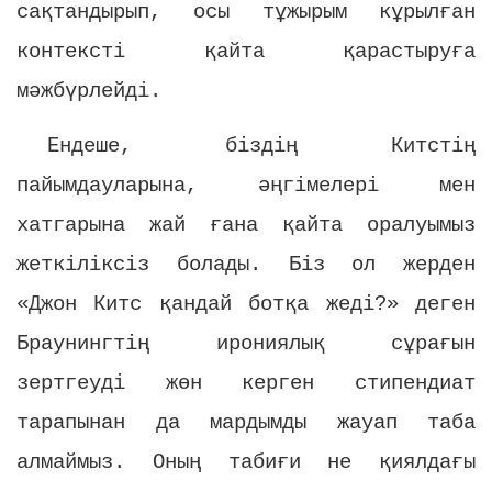
сақтандырып, осы тұжырым кұрылған
контексті қайта қарастыруға
мәжбүрлейді.
Ендеше, біздің Китстің
пайымдауларына, әңгімелері мен
хатгарына жай ғана қайта оралуымыз
жеткіліксіз болады. Біз ол жерден
«Джон Китс қандай ботқа жеді?» деген
Браунингтің ирониялық сұрағын
зертгеуді жөн керген стипендиат
тарапынан да мардымды жауап таба
алмаймыз. Оның табиғи не қиялдағы