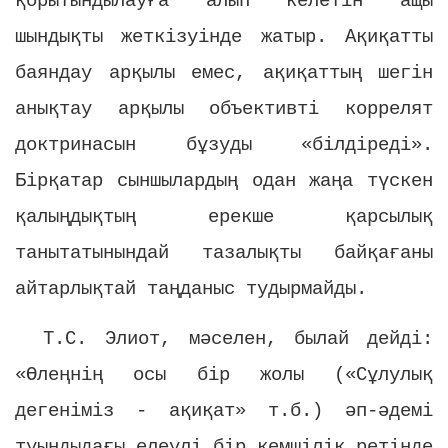
қорытындылауға алып келетін ащы
шындықты жеткізуінде жатыр. Ақиқатты
баяндау арқылы емес, ақиқаттың шегін
анықтау арқылы объективті коррелят
доктринасын бұзуды «білдіреді».
Бірқатар сыншылардың одан жаңа түскен
қалыңдықтың ерекше қарсылық
танытатынындай тазалықты байқағаны
айтарлықтай таңданыс тудырмайды.
Т.С. Элиот, мәселен, былай дейді:
«Өлеңнің осы бір жолы («Сұлулық
дегеніміз - ақиқат» т.б.) әп-әдемі
туындыдағы елеулі бір кемшілік ретінде