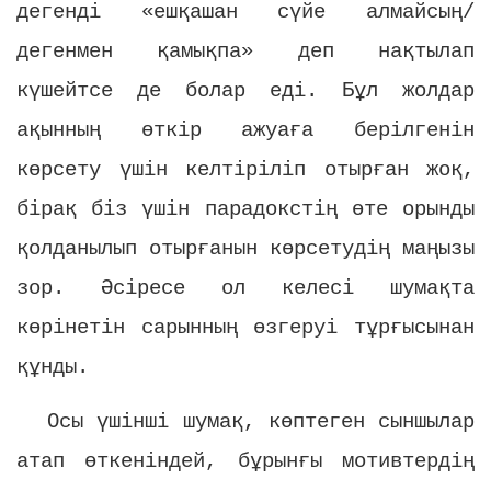
дегенді «ешқашан сүйе алмайсың/
дегенмен қамықпа» деп нақтылап
күшейтсе де болар еді. Бұл жолдар
ақынның өткір ажуаға берілгенін
көрсету үшін келтіріліп отырған жоқ,
бірақ біз үшін парадокстің өте орынды
қолданылып отырғанын көрсетудің маңызы
зор. Әсіресе ол келесі шумақта
көрінетін сарынның өзгеруі тұрғысынан
құнды.
Осы үшінші шумақ, көптеген сыншылар
атап өткеніндей, бұрынғы мотивтердің