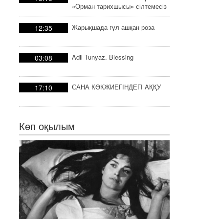
«Орман тарихшысы» сілтемесіз
тарих
Жарықшада гүл ашқан роза
12:35
Adil Tunyaz. Blessing
03:08
САНА КӨКЖИЕГІНДЕГІ АҚҚУ
17:10
Көп оқылым