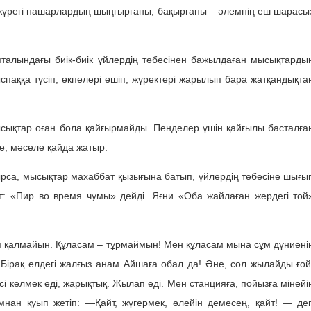
 жүрегі нашарлардың шыңғырғаны; бақырғаны – әлемнің еш шарасы
пталындағы биік-биік үйлердің төбесінен бажылдаған мысықтарды
паққа түсіп, өкпелері өшіп, жүректері жарылып бара жатқандықта
ысықтар оған бола қайғырмайды. Пенделер үшін қайғылы басталға
, мәселе қайда жатыр.
ырса, мысықтар махаббат қызығына батып, үйлердің төбесіне шығы
: «Пир во время чумы» дейді. Яғни «Оба жайлаған жердегі той
ап қалмайын. Құласам – тұрмаймын! Мен құласам мына сұм дүниені
. Бірақ елдегі жалғыз анам Айшаға обал да! Әне, сол жылайды ғой
сі келмек еді, жарықтық. Жылап еді. Мен станцияға, пойызға мінейі
нан қуып жетіп: —Қайт, жүгермек, өлейін демесең, қайт! — де