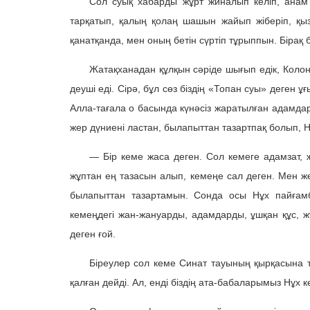
Сол суық хабарды жұрт жиналып келіп, анам 
тарқатып, қалың қолаң шашын жайып жіберіп, қы
қанатқанда, мен оның бетін сүртіп тұрыппын. Бірақ 
Жатақханадан құлқын сәріде шығып едік, Колон
деуші еді. Сірә, бұл сөз біздің «Топан суы» деген
Алла-тағала о басында күнәсіз жаратылған адамда
жер дүниені ластан, былапыттан тазартпақ болып, 
— Бір кеме жаса деген. Сол кемеге адамзат, жа
жұптан ең тазасын алып, кемеңе сал деген. Мен ж
былапыттан тазартамын. Сонда осы Нұх пайғам
кемеңдегі жан-жануарды, адамдарды, ұшқан құс, жү
деген ғой.
Біреулер сол кеме Синат тауының қырқасына т
қалған дейді. Ал, енді біздің ата-бабаларымыз Нұх 