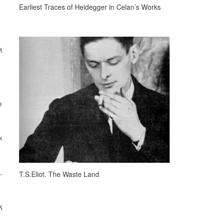
Earliest Traces of Heidegger in Celan’s Works
ң
е
к
,
T.S.Eliot. The Waste Land
қ