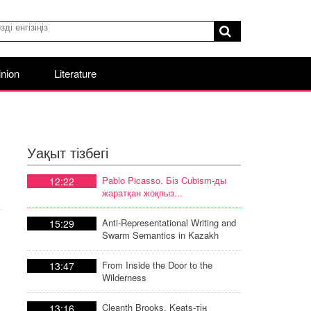
nion
Literature
Уақыт тізбегі
Pablo Picasso. Біз Cubism-ды
12:22
жаратқан жоқпыз...
Anti-Representational Writing and
15:29
Swarm Semantics in Kazakh
Poetic Discourse
From Inside the Door to the
13:47
Wilderness
Cleanth Brooks. Keats-тің
13:16