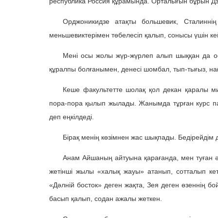
республика Россия құрамында. Орталығын бұрын Дза
Орджоникидзе атақты большевик, Сталиннің 
меньшевиктерімен төбелесіп қалып, сонысы үшін ке
Мені осы жолы жүр-жүрлеп алып шыққан да 
құралпы болғанымен, денесі шомбал, тып-тығыз, нағ
Кеше факультетте шолақ қол декан қаралы мит
пора-пора қылып жылады. Жанымда тұрған курс п
деп еңкілдеді.
Бірақ менің көзімнен жас шықпады. Бедірейдім
Анам Айшаның айтуына қарағанда, мен туған ә
жетінші жылы «халық жауы» атанып, сотталып кет
«Дәлній босток» деген жақта, Зея деген өзеннің бо
басып қалып, содан ажалы жеткен.