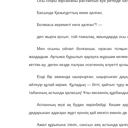
Осы соңғы әфсананы растайтын куә ретінде хал
Басында Қазығұрттың кеме қалған,
Болмаса кереметі неге қалған?! —
деп жырға қосып, той-томалақ, жиындарда осы ә
Мен осыны ойлап болғанша, орасан толқын
жаздадым. Артыма бұрылып қарауға мұршам келмей,
кеттім-ау, деген кезде палуан осетиннің әлуетті қо
Енді бір заманда шыңғырған, ыңырсыған дауыс
әйтеуір құлай көрме. Құладың — бітті, қайтып тұру ж
табанның астында қаласың! Ұлы көсемнің құрбанды
Аспанның жүзі ақ будан көрінбейді. Кешке қ
дидарынан адасқан жұрт күннің қай мезгіл екенін д
Ажал құрығына ілініп, сансыз аяқ астында қал