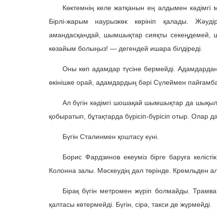
Көктемнің келе жатқанын ең алдымен кәдімгі 
Бірлі-жарым наурызкөк көрініп қалады. Жәуд
амандасқандай, шымшықтар сияқты секеңдемей, ш
көзайым болыңыз! — дегендей ишара білдіреді.
Оны көп адамдар түсіне бермейді. Адамдардан қ
өкінішке орай, адамдардың бәрі Сүлеймен пайғамб
Ал бүгін кәдімгі шошақай шымшықтар да шықыл
қобыратып, бұтақтарда бүрісіп-бүрісіп отыр. Олар
Бүгін Сталинмен қоштасу күні.
Борис Фардзинов екеуміз бірге баруға келіст
Колонна залы. Мәскеудің дәл төрінде. Кремльден а
Бірақ бүгін метромен жүріп болмайды. Трамвай
қалтасы көтермейді. Бүгін, сірә, такси де жүрмейді.