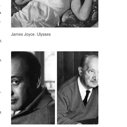
.
а
,
James Joyce. Ulysses
қ
л
—
ң