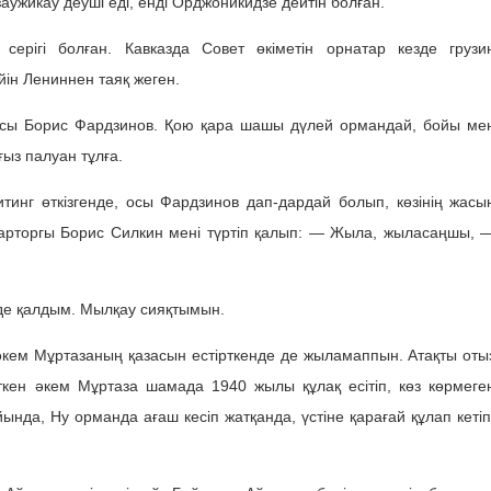
ужикау деуші еді, енді Орджоникидзе дейтін болған.
серігі болған. Кавказда Совет өкіметін орнатар кезде грузи
йін Лениннен таяқ жеген.
осы Борис Фардзинов. Қою қара шашы дүлей ормандай, бойы ме
ыз палуан тұлға.
инг өткізгенде, осы Фардзинов дап-дардай болып, көзінің жасы
арторгы Борис Силкин мені түртіп қалып: — Жыла, жыласаңшы, 
 де қалдым. Мылқау сияқтымын.
кем Мұртазаның қазасын естірткенде де жыламаппын. Атақты оты
кен әкем Мұртаза шамада 1940 жылы құлақ есітіп, көз көрмеге
йында, Ну орманда ағаш кесіп жатқанда, үстіне қарағай құлап кетіп