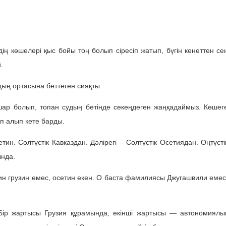
ң көшелері қыс бойы тоң болып сіресіп жатып, бүгін кенеттен се
.
дың ортасына беттеген сияқты.
шар болып, топан судың бетінде секеңдеген жаңқадаймыз. Көшег
іп алып кете барды.
н. Солтүстік Кавказдан. Дәлірегі – Солтүстік Осетиядан. Оңтүсті
ында.
талин грузин емес, осетин екен. О баста фамилиясы Джугашвили емес
. Бір жартысы Грузия құрамында, екінші жартысы — автономиялы