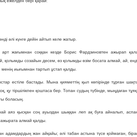
ық ежелден бері қарай:
нді әлі күнге дейін айтып келе жатыр.
 арт жағымнан соққан кезде Борис Фардзиновтен ажырап қал
 қолымды созайын десем, өз қолымды өзім босата алмай, ай, енд
лы менің иығымнан тартып ұстап қалды.
тар естіле бастады. Мына қияметтің қыл көпірінде тұрған шақт
оқ, қу тіршілікпен қоштаса бер. Топан судың түбінде, мыңдаған тұяқ
ғы боласың.
арай аяз қысқан соң ауыздан шыққан леп ақ буға айналып, аспа
е ажырата алмай қалды.
ған адамдардың жан айқайы; әлі табан астына түсе қоймаған, біра