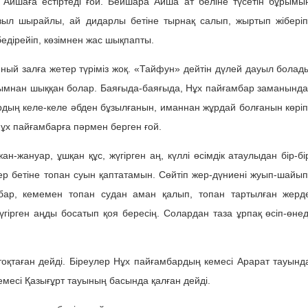
Айшаға естіртеді ғой. Бейшара Айша ат беліне түсетін бұрымы
зыл шырайлы, ай дидарлы бетіне тырнақ салып, жыртып жіберіп
бедірейіп, көзімнен жас шықпапты.
ный залға жетер түріміз жоқ. «Тайфун» дейтін дүлей дауыл болад
 ұғымнан шыққан болар. Баяғыда-баяғыда, Нұх пайғамбар заманында
рдың келе-келе әбден бұзылғанын, иманнан жұрдай болғанын көріп
Нұх пайғамбарға пәрмен берген ғой.
н-жануар, ұшқан құс, жүгірген аң, күллі өсімдік атаулыдан бір-бі
ер бетіне топан суын қаптатамын. Сөйтіп жер-дүниені жуып-шайып
бар, кемемен топан судан аман қалып, топан тартылған жерд
гірген аңды босатып қоя бересің. Солардан таза ұрпақ өсіп-өнед
оқтаған дейді. Біреулер Нұх пайғамбардың кемесі Арарат тауынд
кемесі Қазығұрт тауының басында қалған дейді.