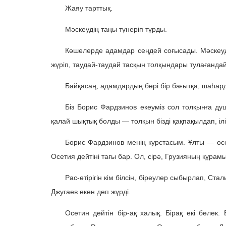
Жаяу тарттық.
Мәскеудің таңы түнеріп тұрды.
Көшелерде адамдар сеңдей соғысады. Мәскеуді
жүріп, таудай-таудай тасқын толқындары тулағандай
Байқасаң, адамдардың бәрі бір бағытқа, шаһар
Біз Борис Фардзинов екеуміз сол толқынға ду
қалай шықтық болды — толқын бізді қақпақылдап, іл
Борис Фардзинов менің курстасым. Ұлты — осети
Осетия дейтіні тағы бар. Ол, сірә, Грузияның құрам
Рас-өтірігін кім білсін, біреулер сыбырлап, С
Джугаев екен деп жүрді.
Осетин дейтін бір-ақ халық. Бірақ екі бөлек