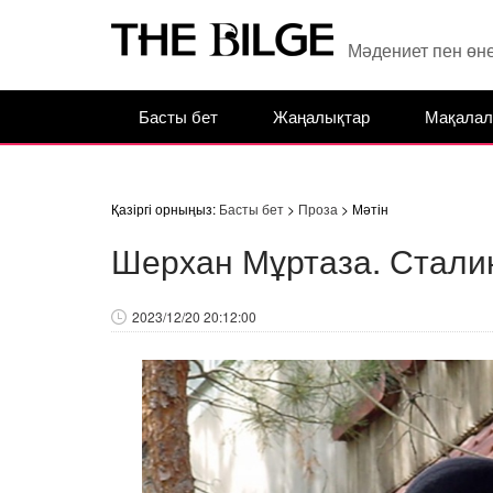
Мәдениет пен өн
Басты бет
Жаңалықтар
Мақалал
Қазіргі орныңыз:
Басты бет
>
Проза
> Мәтін
Шерхан Мұртаза. Стали
2023/12/20 20:12:00