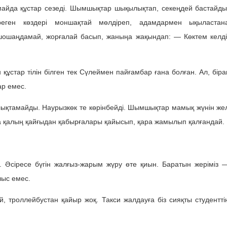
майда құстар сезеді. Шымшықтар шықылықтап, секеңдей бастайды
іреген көздері моншақтай мөлдіреп, адамдармен ықыластан
ошаңдамай, жорғалай басып, жаныңа жақындап: — Көктем келді
ұстар тілін білген тек Сүлеймен пайғамбар ғана болған. Ал, біра
ар емес.
ықтамайды. Наурызкөк те көрінбейді. Шымшықтар мамық жүнін же
 да қалың қайғыдан қабырғалары қайысып, қара жамылып қалғандай.
ік. Әсіресе бүгін жалғыз-жарым жүру өте қиын. Баратын жеріміз 
лыс емес.
, троллейбустан қайыр жоқ. Такси жалдауға біз сияқты студентті