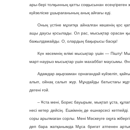
ары-бері толқынның қатты соққысынан есеңгіреген
күйзеліске ұшырағанының анық айғағы еді.
Оның үстіне мұхитқа айналған көшенің қос қа
ащы даусы қосылады. Ол рас, мысықтар орасан қыс
бажылдамайды. О, олардың бақырысы басқа!
Күн көсемнің өлімі мысықтар үшін — Пішту! М
март-наурыз мысықтар үшін махаббат маусымы. Әне
Адамдар ақырзаман орнағандай күйзеліп, қайғ
алып, ойнақ салып жүр. Мұндайды батыстағы жұрт
дегені ғой.
– Ұста мені, Борис бауырым, мықтап ұста, құл
несі кетер дейсің. Ешкімнің де ешнәрсесі кетпейді
соры арылмаған сорлы. Мені Мәскеуге оқуға жібергі
деп бара жатқанымда Мұса бригәт атпенен артым