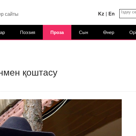
Kz
|
En
ер сайты
ар
Поэзия
Проза
Сын
Өнер
Opi
нмен қоштасу