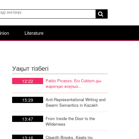
inion
Literature
Уақыт тізбегі
Pablo Picasso. Біз Cubism-ды
12:22
жаратқан жоқпыз...
Anti-Representational Writing and
15:29
Swarm Semantics in Kazakh
Poetic Discourse
From Inside the Door to the
13:47
Wilderness
Cleanth Brooks. Keats-тің
13:16