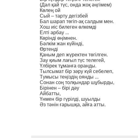
(Дәл қай түс, онда жоқ әңгімем)
Көлең ой
Сый – тарту дегізбей
Бал шарап төгіп-ақ салдым мен.
Хош иіс билеген өлкемді
Елті арбау ...
Көрінді өңімнен.
Бәлкім жан күйінді,
Өртенді
Қаным деп жүректен төгілген.
Зау қиым лағыл түс телегей,
Үлбірек тұманға оранды.
Тылсымат бір зәру күй себелеп,
Тумысы теңіздің оянды ...
Сонан соң толқындар шұбырды,
Бірінен – бірі дәу
Айбатты,
Үнмен бір гүрілді, шуылды
Әз тәнін ғарышқа, айға атты.