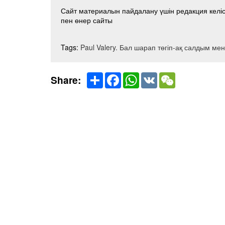
Сайт материалын пайдалану үшін редакция келісі
пен өнер сайты
Tags:
Paul Valery. Бал шарап төгіп-ақ салдым мен
Share
Facebook
WhatsApp
VK
WeChat
Share: