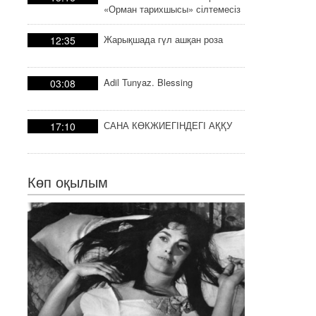
«Орман тарихшысы» сілтемесіз
тарих
Жарықшада гүл ашқан роза
12:35
Adil Tunyaz. Blessing
03:08
САНА КӨКЖИЕГІНДЕГІ АҚҚУ
17:10
Көп оқылым