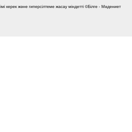
мі керек және гиперсілтеме жасау міндетті ©Білге - Мәдениет