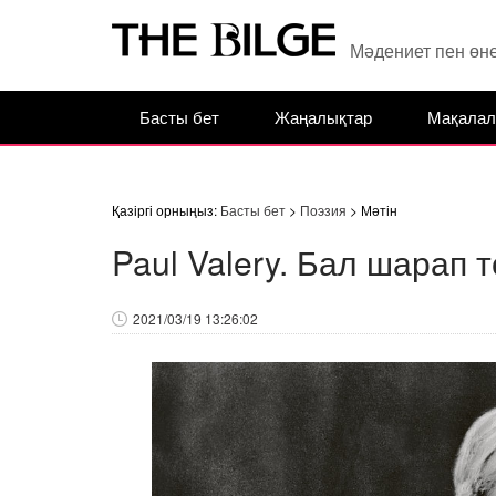
Мәдениет пен өн
Басты бет
Жаңалықтар
Мақалал
Қазіргі орныңыз:
Басты бет
>
Поэзия
> Мәтін
Paul Valery. Бал шарап 
2021/03/19 13:26:02