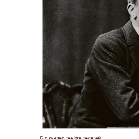
Бір күндер теңізге телегей