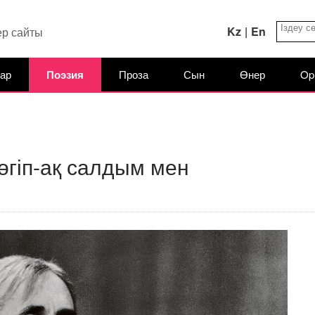
Kz
|
En
ер сайты
ар
Поэзия
Проза
Сын
Өнер
Op
төгіп-ақ салдым мен