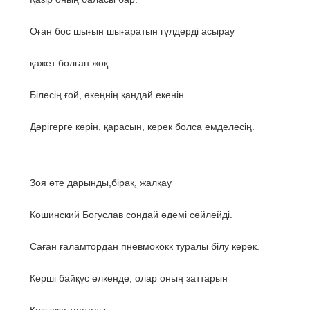
Оған бос шығын шығаратын гүлдерді асырау
қажет болған жоқ.
Білесің ғой, әкеңнің қандай екенін.
Дәрігерге көрін, қарасын, керек болса емделесің.
Зоя өте дарынды,бірақ, жалқау
Кошинский Богуслав сондай әдемі сөйлейді.
Саған ғаламтордан пневмококк туралы білу керек.
Көрші байқұс өлкенде, олар оның заттарын
Қоқысқа тастады.