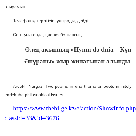
отырамын.
Телефон қатерлі ісік тудырады, дейді.
Сен туылғанда, цианоз болғансың.
Өлең ақынның «Hymn do dnia – Күн
Әнұраны» жыр жинағынан алынды.
Ardakh Nurgaz. Two poems in one theme or poets infinitely
enrich the philosophical issues
https://www.thebilge.kz/e/action/ShowInfo.php
classid=33&id=3676