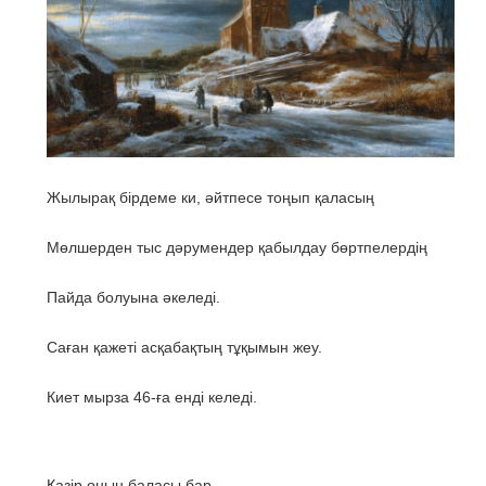
Жылырақ бірдеме ки, әйтпесе тоңып қаласың
Мөлшерден тыс дәрумендер қабылдау бөртпелердің
Пайда болуына әкеледі.
Саған қажеті асқабақтың тұқымын жеу.
Киет мырза 46-ға енді келеді.
Қазір оның баласы бар.