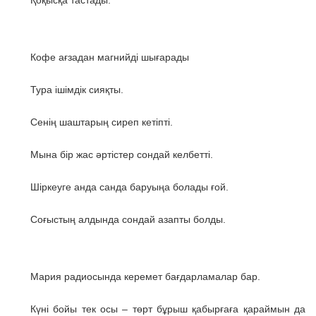
Кофе ағзадан магнийді шығарады
Тура ішімдік сияқты.
Сенің шаштарың сиреп кетіпті.
Мына бір жас әртістер сондай келбетті.
Шіркеуге анда санда баруыңа болады ғой.
Соғыстың алдында сондай азапты болды.
Мария радиосында керемет бағдарламалар бар.
Күні бойы тек осы – төрт бұрыш қабырғаға қараймын да