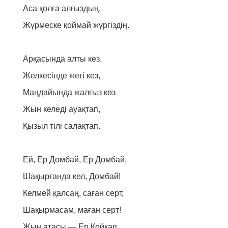
Аса қолға алғыздың,
Жүрмеске қоймай жүргіздің.
Арқасында алты кез,
Желкесінде жеті кез,
Маңдайында жалғыз көз
Жын келеді ауақтап,
Қызыл тілі салақтап.
Ей, Ер Домбай, Ер Домбай,
Шақырғанда кел, Домбай!
Келмей қалсаң, саған серт,
Шақырмасам, маған серт!
Жын атасы — Ер Қойқап,