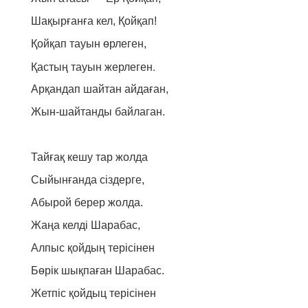
Шақырғанға кел, Қойқап!
Қойқап тауын өрлеген,
Қастың
тауын жерлеген.
Арқандап шайтан айдаған,
Жын-шайтанды байлаган.
Тайғақ кешу тар жолда
Сыйынғанда сіздерге,
Абырой берер жолда.
Жаңа келді Шарабас,
Алпыс қойдың терісінен
Бөрік шықпаған Шарабас.
Жетпіс қойдыц терісінен