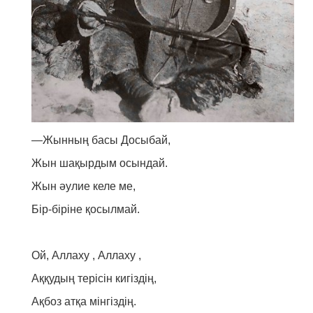
—Жынның басы Досыбай,
Жын шақырдым осындай.
Жын әулие келе ме,
Бip-бipінe қосылмай.
Ой, Аллаху , Аллаху ,
Аққудың терісін кигіздің,
Ақбоз атқа мінгіздің.