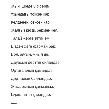
Жын ішінде бір серім.
Ұзындығы тоқсан қар,
Көлденеңі сексен қар.
Жалғыз көзді, бермен кел,
Талай жерге еттім ем,
Бізден сізге фарман бар.
Бол, аяғын, жиыл де,
Дауасын дерттің ойлаңдар.
Ортаға алып қамаңдар,
Дерт иесін байлаңдар.
Жасырынып қалмаңыз,
Іздеп, тінтіп
қараңдар.
......