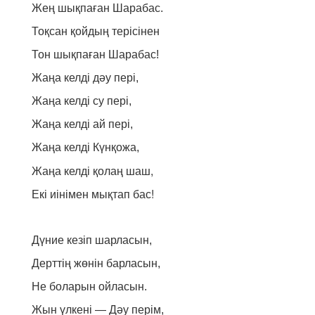
Жең шықпаған Шарабас.
Тоқсан қойдың терісінен
Тон шықпаған Шарабас!
Жаңа келді дәу пері,
Жаңа келді су пері,
Жаңа келді ай пері,
Жаңа келді Күнқожа,
Жаңа келді
қолаң шаш,
Екі
иінімен мықтап бас!
Дүние кезіп шарласын,
Дерттің жөнін барласын,
Не боларын ойласын.
Жын үлкені — Дәу перім,