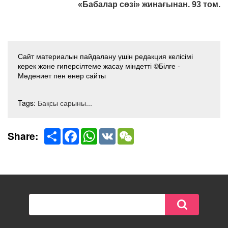
«Бабалар сөзі» жинағынан. 93 том.
Сайт материалын пайдалану үшін редакция келісімі
керек және гиперсілтеме жасау міндетті ©Білге -
Мәдениет пен өнер сайты
Tags:
Бақсы сарыны...
Share
Facebook
WhatsApp
VK
WeChat
Share: