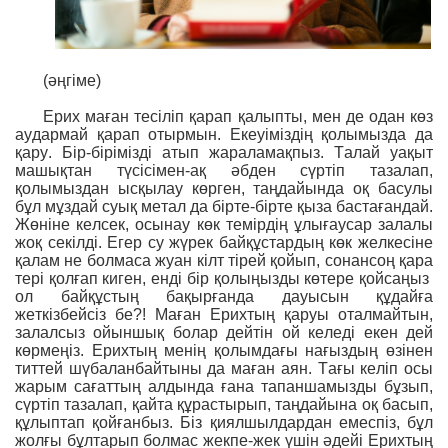
(әңгіме)
Ерих маған тесіліп қарап қалыпты, мен де одан көз
аудармай қарап отырмын. Екеуіміздің қолымызда да
қару. Бір-бірімізді атып жараламақпыз. Талай уақыт
машықтан түсісімен-ақ əбден сүртіп тазалап,
қолымыздан ысқылау көрген, таңдайында оқ басулы
бұл мұздай суық метал да бірте-бірте қыза бастағандай.
Жөніне келсек, осынау көк темірдің ұлығаусар залалы
жоқ секілді. Егер су жүрек байқұстардың көк желкесіне
қалам не болмаса жуан кілт тірей қойып, сонансоң қара
тері қолғап киген, енді бір қолыңызды көтере қойсаңыз
ол байқұстың бақырғанда дауысын құдайға
жеткізбейсіз бе?! Маған Ерихтың қаруы оталмайтын,
залалсыз ойыншық болар дейтін ой келеді екен дей
көрмеңіз. Ерихтың менің қолымдағы нағыздың өзінен
титтей шүбаланбайтыны да маған аян. Тағы келіп осы
жарым сағаттың алдында ғана тапаншамызды бұзып,
сүртіп тазалап, қайта құрастырып, таңдайына оқ басып,
құлыптап қойғанбыз. Біз қиялшылдардан емеспіз, бұл
жолғы бұлтарып болмас жекпе-жек үшін əдейі Ерихтың