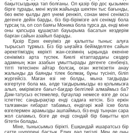
бақытсыздыққа тап болғаны. Ол қазір бір дос қызымен
бірге тұрады, мені жүзік жайында шектен тыс бағынды,
бөз өкпе қылды деп үнемі ренжіп, сонан мені сенімсіз
дегенге дейін барды, біз бір-бірімізге əлі сенімді бола
тұрсақ та, ол сол баяғы Моника бола тұрса да, енді міне
оны қапсыра құшақтап бауырыма басатын кездерім
барған сайын азайып барады.
Қазір Ерих екеуіміз де қалыпты тыныс алуға
тырысып тұрмыз. Біз бір ыңғайға бейімделген сайын
əрекетіміздің көрікті жан-сезімнің ырқында екеніне
сеніміміз арта түспек. Киелі кітаптардағы сөздер
адамның жан азабын ұмыттырады дегенге сенбеңіз,
тіпті төтесінен айтар болсақ, оған жеткізетін анау
жалынды да баянды тілек болмақ, бұны түсініп, біліп
жүргейсіз. Маған өзі не болды, мына тағдырды
өзгертуге бола ма, əлде тағдырымызды өз қолымызға
алып, өмірімізге бағыт-бағдар белгілей алмаймыз ба?
Дəм-татусыз естемелер, бұғаулар немесе өзге де осы
іспеттес сандырақтар енді садаға кетсін. Біз еркін
талғамнан ғибарат табамыз, ендігəрі жəй іске бола
өзгелермен арамызды ашпаймыз, біз енді тыңнан сара
жол саламыз, бізге де енді сондай бір бақытты қол
бітетін болады.
Міне, тынысымыз бірікті. Ешқандай ишаратсыз бір
сəтте шүрппені бастық. Ерих дəл тигізді. Мен де оны