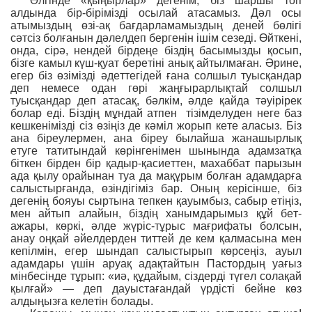
Əлгінде «қыңырлар» дегенім, біз шаршы топ
алдында бір-бірімізді осылай атасамыз. Дəл осы
атымыздың өзі-ақ бағдарламамыздың деней бөлігі
сəтсіз болғанын дəлелдеп бергенін ішім сезеді. Өйткені,
онда, сірə, нендей бірдеңе біздің басымызды қосып,
бізге камыл күш-қуат беретіні анық айтылмаған. Əрине,
егер біз өзімізді əдеттегідей ғана солшыл туысқандар
деп немесе одан гөрі жаңғырарлықтай солшыл
туысқандар деп атасақ, бəлкім, əлде қайда тəуірірек
болар еді. Біздің мұндай атпен тізімделуден неге баз
кешкенімізді сіз өзіңіз де кəміл жорып кете аласыз. Біз
ана біреулермен, ана біреу былайша жанашырлық
етуге татитындай көрінгенімен шынында адамзатқа
біткен бірден бір қадыр-қасиеттен, махаббат парызын
ада қылу орайынан туа да мақұрым болған адамдарға
салыстырғанда, өзіндігіміз бар. Оның керісінше, біз
дегенің бояуы сыртына тепкен қауымбыз, сабыр етіңіз,
мен айтып алайын, біздің ханымдарымыз құй бет-
ажары, көркі, əлде жүріс-тұрыс мағрифаты болсын,
анау оңқай əйелдерден титтей де кем қалмасына мен
кепілмін, егер шындап салыстырып көрсеңіз, ауыл
адамдары үшін аруақ адақтайтын Пастордың уағыз
мінбесінде тұрып: «иə, құдайым, сіздерді түгел солақай
қылғай» — деп дауыстағандай үрдісті бейне көз
алдыңызға келетін болады.