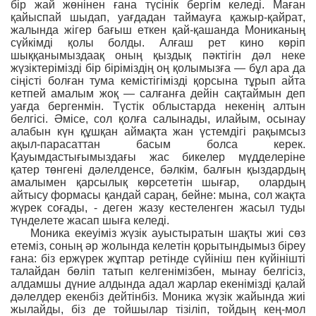
бір жай жөнінен ғана түсінік бергім келеді. Маған
қайыспай шыдап, уағдадан таймауға қажыр-қайрат,
жалында жігер бағыш еткен қай-қашанда Мониканың
сүйкімді қолы болды. Алғаш рет кино көріп
шыққанымыздаақ оның қыздық пəктігін дəл неке
жүзіктерімізді бір біріміздің оң қолымызға — бұл ара да
сіңісті болған тума кемістігімізді қорсына тұрып айта
кетпей амалым жоқ — салғанға дейін сақтаймын деп
уағда бергенмін. Түстік облыстарда некенің алтын
белгісі. Əмісе, сол қолға салынады, илайым, осынау
алабын күн құшқан аймақта жан үстемдігі рақымсыз
ақыл-парасаттан басым болса керек.
Қауымдастығымыздағы жас бикелер мүдделеріне
қатер төнгені дəлелденсе, бəлкім, балғын қыздардың
амалымен қарсылық көрсететін шығар, олардың
айтысу формасы қандай сараң, бейне: мына, сол жақта
жүрек соғады, - деген жазу кестеленген жасыл туды
түнделете жасап шыға келеді.
Моника екеуіміз жүзік ауыстыратын шақты жиі сөз
етеміз, соның əр жолында келетін қорытындымыз біреу
ғана: біз ержүрек жұптар ретінде сүйініш пен күйінішті
талайдан бөліп татып келгенімізбен, мынау белгісіз,
алдамшы дүние алдында адал жарлар екенімізді қалай
дəлелдер екенбіз дейтінбіз. Моника жүзік жайында жиі
жылайды, біз де тойшылар тізіліп, тойдың кең-мол