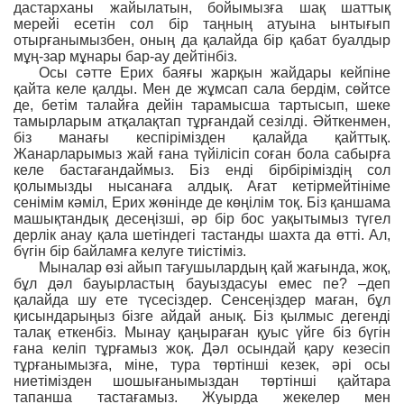
дастарханы жайылатын, бойымызға шақ шаттық
мерейі есетін сол бір таңның атуына ынтығып
отырғанымызбен, оның да қалайда бір қабат буалдыр
мұң-зар мұнары бар-ау дейтінбіз.
Осы сəтте Ерих баяғы жарқын жайдары кейпіне
қайта келе қалды. Мен де жұмсап сала бердім, сөйтсе
де, бетім талайға дейін тарамысша тартысып, шеке
тамырларым атқалақтап тұрғандай сезілді. Əйткенмен,
біз манағы кеспірімізден қалайда қайттық.
Жанарларымыз жай ғана түйілісіп соған бола сабырға
келе бастағандаймыз. Біз енді бірбіріміздің сол
қолымызды нысанаға алдық. Ағат кетірмейтініме
сенімім кəміл, Ерих жөнінде де көңілім тоқ. Біз қаншама
машықтандық десеңізші, əр бір бос уақытымыз түгел
дерлік анау қала шетіндегі тастанды шахта да өтті. Ал,
бүгін бір байламға келуге тиістіміз.
Мыналар өзі айып тағушылардың қай жағында, жоқ,
бұл дəл бауырластың бауыздасуы емес пе? –деп
қалайда шу ете түсесіздер. Сенсеңіздер маған, бұл
қисындарыңыз бізге айдай анық. Біз қылмыс дегенді
талақ еткенбіз. Мынау қаңыраған қуыс үйге біз бүгін
ғана келіп тұрғамыз жоқ. Дəл осындай қару кезесіп
тұрғанымызға, міне, тура төртінші кезек, əрі осы
ниетімізден шошығанымыздан төртінші қайтара
тапанша тастағамыз. Жуырда жекелер мен