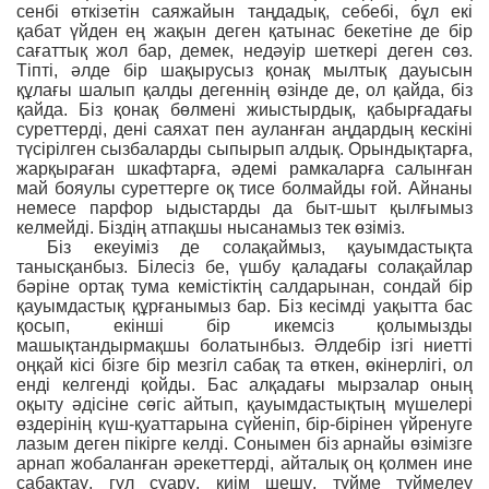
сенбі өткізетін саяжайын таңдадық, себебі, бұл екі
қабат үйден ең жақын деген қатынас бекетіне де бір
сағаттық жол бар, демек, недəуір шеткері деген сөз.
Тіпті, əлде бір шақырусыз қонақ мылтық дауысын
құлағы шалып қалды дегеннің өзінде де, ол қайда, біз
қайда. Біз қонақ бөлмені жиыстырдық, қабырғадағы
суреттерді, дені саяхат пен ауланған аңдардың кескіні
түсірілген сызбаларды сыпырып алдық. Орындықтарға,
жарқыраған шкафтарға, əдемі рамкаларға салынған
май бояулы суреттерге оқ тисе болмайды ғой. Айнаны
немесе парфор ыдыстарды да быт-шыт қылғымыз
келмейді. Біздің атпақшы нысанамыз тек өзіміз.
Біз екеуіміз де солақаймыз, қауымдастықта
танысқанбыз. Білесіз бе, үшбу қаладағы солақайлар
бəріне ортақ тума кемістіктің салдарынан, сондай бір
қауымдастық құрғанымыз бар. Біз кесімді уақытта бас
қосып, екінші бір икемсіз қолымызды
машықтандырмақшы болатынбыз. Əлдебір ізгі ниетті
оңқай кісі бізге бір мезгіл сабақ та өткен, өкінерлігі, ол
енді келгенді қойды. Бас алқадағы мырзалар оның
оқыту əдісіне сөгіс айтып, қауымдастықтың мүшелері
өздерінің күш-қуаттарына сүйеніп, бір-бірінен үйренуге
лазым деген пікірге келді. Сонымен біз арнайы өзімізге
арнап жобаланған əрекеттерді, айталық оң қолмен ине
сабақтау, гүл суару, киім шешу, түйме түймелеу