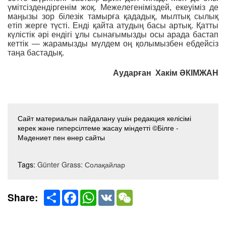
үмітсіздендіргенім жоқ. Межелегеніміздей, екеуіміз де
маңызы зор білезік тамырға қададық, мылтық сылық
етіп жерге түсті. Енді қайта атудың басы артық. Қатты
күлістік əрі ендігі ұлы сынағымызды осы арада бастап
кеттік — жарамызды мүлдем оң қолымызбен ебдейсіз
таңа бастадық.
Аударған Хакім ƏКІМЖАН
Сайт материалын пайдалану үшін редакция келісімі
керек және гиперсілтеме жасау міндетті ©Білге -
Мәдениет пен өнер сайты
Tags:
Günter Grass: Солақайлар
Share
Facebook
WhatsApp
VK
WeChat
Share: