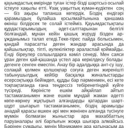
қауымдастық өмірінде туған істер бізді шартсыз осылай
істеуге хақылы етті. Ұзақ уақыттық күмəн-күдіктен соң
— біз ақыры тапанша көтердік. Біздің ендігəрі
қарамыздың бұлайша қосылмайтынына қаншама
өкініш білдірсек те солай істейміз. Қауымдастықтағы
құрдастарымыздың əдет-салттарынан белгілі
болғандай, мұнан кейін қашық жүруді бізден ар-
ұжданымыз талап етеді.Теке-тірес пайда болысымен,
қандай парасатты деген жандар арасында да
қайшылықтар, тіпті, əулекіліктер араласпай қоймайды.
Енді біреулер солшылдарға кəміл сенеді. Мен саяси
ұран деген қай-қашанда үстел ара керкілдесу болады
дегенге сенген емеспін. Анау бір адалдыққа ант-су ішу,
солақай қолмен қолшоқпар соғуға деген жиренішті
табынушылдық кейбір басқалқа жиналыстарды
есерсоқтыққа бейімдеп, құдды бар пəрменмен, есі кете
тоқпақтағанда ғана теңдессіз тебіренетіндей күйге
түсіреді. Көріністе ешкім айқайлап айтып
тастамағанымен жəне ешкім мұндай жаман əдетті
көпе-көрнеу жұқтырып алғандарды қатардан шарт-
шұрт шығарып тастамағанымен, біздің арамызды
анадай қарасы өшкен əрі мен жөнінен алғанда түсінуге
мүмкін болмаған жыныстар ара махаббаттың
паруаналары əлі барлығын жоққа шығара алмайсыз.
Бəрінен сұмдығы, менің Моникамен ара қатынасым да