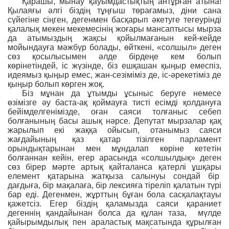
Қарашы, мынау қауымдастықтың антұрған атына!
Қылаяғы əлгі біздің тұңғыш төрағамыз, діни сана
сүйегіне сіңген, дегенмен басқарып əкетуге тегеурінді
қалалық мекен мекемесінің жоғары мансаптысы мырза
да атымыздың жақсы қойылмағанын кей-кейде
мойындауға мəжбүр болады, өйткені, «солшыл» деген
сөз қосылысымен əлде бірдеңе кем болып
көрінетіндей, іс жүзінде, біз ешқашан қыңыр емеспіз,
идеямыз қыңыр емес, жан-сезіміміз де, іс-əрекетіміз де
қыңыр болып көрген жоқ.
Біз мұнан да ұтымды ұсыныс беруге немесе
өзімізге əу баста-ақ қоймауға тисті есімді қолдануға
бейімделгенімізде, оған саяси толғаныс себеп
болғанының басы ашық нəрсе. Депутат мырзалар қақ
жарылып екі жаққа ойысып, отанымыз саяси
жағдайының қаз қатар тізілген парламент
орындықтарынан мен мұндалап көріне кететін
болғаннан кейін, егер арасында «солшылдық» деген
сөз бірер мəрте артық қайталанса қатерлі ұшқары
елемент қатарына жатқыза салынуы сондай бір
дағдыға, бір мақалаға, бір лексияға тіреліп қалатын түрі
бар еді. Дегенмен, жұрттың бұған бола сасқалақтауы
қажетсіз. Егер біздің қаламызда саяси қараниет
дегеннің қандайынан болса да құлан таза, мүлде
қайырымдылық пен араластық мақсатында құрылған