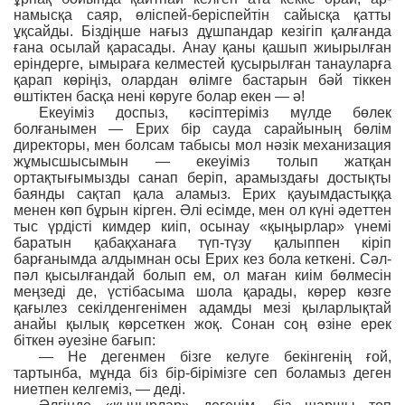
намысқа саяр, өліспей-беріспейтін сайысқа қатты
ұқсайды. Біздіңше нағыз дұшпандар кезігіп қалғанда
ғана осылай қарасады. Анау қаны қашып жиырылған
еріндерге, ымыраға келместей қусырылған танауларға
қарап көріңіз, олардан өлімге бастарын бəй тіккен
өштіктен басқа нені көруге болар екен — ə!
Екеуіміз доспыз, кəсіптеріміз мүлде бөлек
болғанымен — Ерих бір сауда сарайының бөлім
директоры, мен болсам табысы мол нəзік механизация
жұмысшысымын — екеуіміз толып жатқан
ортақтығымызды санап беріп, арамыздағы достықты
баянды сақтап қала аламыз. Ерих қауымдастыққа
менен көп бұрын кірген. Əлі есімде, мен ол күні əдеттен
тыс үрдісті кимдер киіп, осынау «қыңырлар» үнемі
баратын қабақханаға түп-түзу қалыппен кіріп
барғанымда алдымнан осы Ерих кез бола кеткені. Сəл-
пəл қысылғандай болып ем, ол маған киім бөлмесін
меңзеді де, үстібасыма шола қарады, көрер көзге
қағылез секілденгенімен адамды мезі қыларлықтай
анайы қылық көрсеткен жоқ. Сонан соң өзіне ерек
біткен əуезіне бағып:
— Не дегенмен бізге келуге бекінгенің ғой,
тартынба, мұнда біз бір-бірімізге сеп боламыз деген
ниетпен келгеміз, — деді.