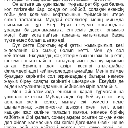
Он алтыға шыққан жылы, тұңғыш рет бір қыз балаға
қол тигізгенім бар, сонда ол «ойбой, солақай екенсің
ғой!» деп қолымды көфтасының түймесінен итере
сілкіп тастағаны. Мұндай естеліктер менің миымда
сығылысып тұр. Егер Ерих екеуіміз жоғарыдағы
ұранды бағдарламамызға енгіземіз десек, онымыз
мəңгі бақи ұстатпайтын арманға ұмтылғанан басқа
түкте емес болып шығар еді.
Бұл сəтте Ерихтың ерні қатты жымырылып, көзі
жіпселеніп бір сызық болып кетті. Мен де сол
кейіптемін. Екеуіміздің жақ еттеріміз жыбыржыбыр етіп,
шекеміз шытырайып, танауларымыз да қусырынып
алған. Ерихтың дəл қазіргі кеспірі атыс-шабыс
фильмдеріндегі кейіпкерлерден аумайды. Менің өзімде
буалдыр көрінетін сол экрандардың батыры немесе
жауыз біреу сияқты көрінетін шығармын. Екеуіміз де
əбден қатуланған адамның бейнесіне кіріп алғанбыз.
Мен айналамызда ешкімнің қарап тұрмағанына
үшкірлік те еттім. Мүбəда əлде бір бейсауат көз аяқ
астынан жетіп келсе, мынау екі əумесір неме
шынымен-ақ жекпе-жекке шыққан екен, тегі, алып
қашқан жас келінге таласып қалған, немесе бірінің
ғайбатын бірі қылып, соның ақыры осыған соққан екен
деп ойлап қалмасына кім кепіл! Дегенмен біздікі неше
ұрпақ бойында қайтпай келген ата кекке орай, ар-