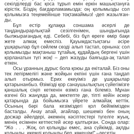
секілділерді бас қоса тұрып емін еркін машықтануға
кірістік. Біздің бағдарламамызда: оң қолымызды сол
қолымызға теңемейінше тоқтамаймыз! -деп жазылған-
ды.
Бұл естір құлаққа соншама əсерлі де
таңдандырарлықтай сезілгенімен, шындығында
былжырағандық еді. Себебі, біз бұл өреге өмір бақи
жете алмақ емеспіз. Қауымдастықтағы əсіре
ұшқарылар бұл сөйлем сөзді алып тастап, орнына: сол
қолымызды мақтаныш тұтайық, құдайдың бергені үшін
қорланатын түгі жоқ! – деп жазуды баяғыда-ақ талап
еткен.
Осы ұранның дұрыс бола қоюы да екіталай. Біз оны
тек лепірмелігі жəне жойқын екпіні үшін ғана таңдап
алып отырмыз. Ерих екеуіміз де ұшқарылар
қатарынанбыз. Өзімізді қор санаушылықтың сүйегімізге
қаншалық сіңіп кеткенін өзіміз ғана білеміз. Мұнан
өзгені біз жанұяда да, мектепте де, тіпті кейін əскер
қатарында да бойымызға үйрете алмайақ кеттік.
Осының бəрі бала кезіміздегі қол бейімімізден
басталды. Анау апай, ағайлар, шешеміз бен оның
досжар əйелдері, əкемнің кəсіптестері түгелге жуық,
менің есімнен кетпестей əсер қалтырған. Сонда олар:
“Жо . . . Жоқ, ол қолыңды емес, ана сүйкімді, ақлды
қолыңды, икемді қолыңды бер, көкешім!” –десетін.