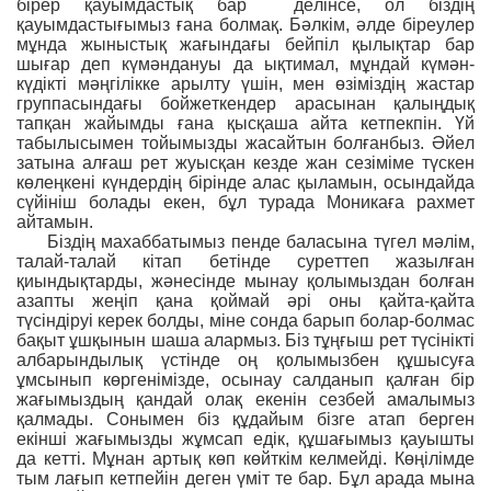
бірер қауымдастық бар делінсе, ол біздің
қауымдастығымыз ғана болмақ. Бəлкім, əлде біреулер
мұнда жыныстық жағындағы бейпіл қылықтар бар
шығар деп күмəндануы да ықтимал, мұндай күмəн-
күдікті мəңгілікке арылту үшін, мен өзіміздің жастар
группасындағы бойжеткендер арасынан қалыңдық
тапқан жайымды ғана қысқаша айта кетпекпін. Үй
табылысымен тойымызды жасайтын болғанбыз. Əйел
затына алғаш рет жуысқан кезде жан сезіміме түскен
көлеңкені күндердің бірінде алас қыламын, осындайда
сүйініш болады екен, бұл турада Моникаға рахмет
айтамын.
Біздің махаббатымыз пенде баласына түгел мəлім,
талай-талай кітап бетінде суреттеп жазылған
қиындықтарды, жəнесінде мынау қолымыздан болған
азапты жеңіп қана қоймай əрі оны қайта-қайта
түсіндіруі керек болды, міне сонда барып болар-болмас
бақыт ұшқынын шаша алармыз. Біз тұңғыш рет түсінікті
албарындылық үстінде оң қолымызбен құшысуға
ұмсынып көргенімізде, осынау салданып қалған бір
жағымыздың қандай олақ екенін сезбей амалымыз
қалмады. Сонымен біз құдайым бізге атап берген
екінші жағымызды жұмсап едік, құшағымыз қауышты
да кетті. Мұнан артық көп көйткім келмейді. Көңілімде
тым лағып кетпейін деген үміт те бар. Бұл арада мына