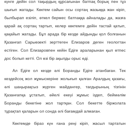
күнге дейін сол тақырдың құрсағынан батпақ борық пен тұз
шығып жатады. Көктем сайын осы сортаң жазыққа жан кіріп,
былбырап езіліп, өткел бермес батпаққа айналады да, жазға
қарай ақ сортаң тартып, келер көктемге дейін тастай қатып,
қақайып жатады. Бұл арада бір кезде айдынды қол болғанын
Қазанғап Сарыөзекті зерттеген Елизаров деген геологтан
естіген. Сол Елизаровпен кейін Едіге араларынан қыл өтпес
дос болып кетті. Ол өзі бір ақылды орыс еді.
Ал Едіге ол кезде әлі Боранды Едіге атанбаған. Тек
кездейсоқ жол жұмыскеріне жолығып қалған Аралдың қазағы,
әлі шаңырақсыз жүрген майдангер, тағдырының тізгінін
Қазанғапқа ұстатып, әйелі екеуі жұмыс іздеп, беймәлім
Боранды бекетіне жол тартқан. Сол бекетте біржолата
тұрақтап қаларын ол сонда әлі бағамдай алмаған.
Көктемде біраз күн ғана реңі кіріп, жасыл тартатын