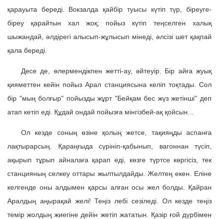
қарауыта береді. Вокзалда қайбір туысы күтіп түр, біреуге-
біреу қарайтын хал жоқ; пойыз күтіп теңселген халық
шыжандай, әлдірегі алысып-жұлысып мінеді, әлсізі шет қақпай
қала береді.
Десе де, өлермендікпен жетті-ау, әйтеуір. Бір айға жуық
қияметтен кейін пойыз Арал станциясына келіп тоқтады. Сол
бір "мың болғыр" пойызды жұрт "Бейқам бес жүз жетінші" деп
атап кетіп еді. Құдай ондай пойызға мінгізбей-ақ қойсын...
Ол кезде соның өзіне қолың жетсе, тақияңды аспанға
лақтырарсың. Қараңғыда сүрініп-қабынып, вагоннан түсіп,
ақырып тұрып айналаға қарап еді, көзге түртсе көргісіз, тек
станцияның селкеу оттары жылтылдайды. Желтең екен. Еліне
келгенде оны алдымен қарсы алған осы жел болды. Қайран
Аралдың аңырақай желі! Теңіз лебі сезіледі. Ол кезде теңіз
темір жолдың жиегіне дейін жетіп жататын. Қазір ғой дүрбімен