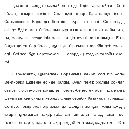
Қазанғап сонда осылай деп еді. Едіге ары ойлап, бері
ойлап, ақыры келісті. Сол күні олар Қазанғапқа ілесіп
Сарыөзектегі Боранды бекетіне жүріп те кетті. Сол кездің
өзінде Едіге мен Үкібаланың ырғалып-жырғалатын жайы жоқ-
ты, ол-пұлын лезде іліп алып, жеңіл-желпі жолға шықты. Егер
бақыт деген бар болса, мұны да бір сынап көрейік дей салып
еді. Сөйтсе бұл нартәуекел — олардың тағдыр-талайы екен
ғой.
Сарыөзектің Құмбелден Борандыға дейінгі сол бір жолы
мәңгі-бақи Едігенің есінде қалды. Әуелі темір жолды бойлап
отырып, бірте-бірте қиғаштап, белес-белестен асып, шалғайға
шығып кеткен сияқты көрінді. Оның себебін Қазанғап түсіндірді.
Сөйтсе, темір жол бір заманда шалқып жатқан тұзды көлдің
қазіргі құлазыған тақыр-табанын айналып өтеді екен де,
төтесінен тартқанда он шақырымдай жол қысқарады екен. Әлі