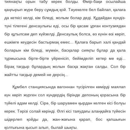
тиянақты орын табу керек болды. Өмір-бақи осылайша
қаңғырып жүре беру сұмдық қой. Тәуекелге бел байлап, қалаға
да кеткісі келді, кім біледі, жолым болар деді. Құдайдан күндіз-
түні тілегені денсаулығы еді, осы бір қасам ұрған контузиядан
бір құтылсам деп күйзелді. Денсаулық болса, өз күнін өзі көріп,
ешкімге кеудесін бастырмақ емес... Қалаға барып халі қандай
боларын кім біледі, мүмкін, басқалар сияқты бұлар да қала
тұрмысына бірте-бірте үйренісіп, бейімделіп кетер ме еді...
Бірақ тағдыр бұлардың жолын басқа жақтан салды. Сол бір
жайтты тағдыр демей не дерсің...
Құмбел станциясында вагоннан түсірілген көмірді маялап
күн көріп жүрген сол күндердің бірінде депоның қорасына бір
түйелі адам келді. Сірә, бір шаруамен қырдан келген кісі болуы
керек. Тәрізі солай көрінді. Әлгі кісі таяудағы алаңқайға түйесін
шідерлеп қойды да, жан-жағына қарап, бос қапшығын
қолтығына қысып алып, былай шықты.