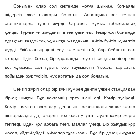
Сонымен олар сол көктемде жолға шыққан. Қол-аяғы
шідерсіз, жас шақтары болатын. Алғашқыда кез келген
станцияларда түнеп жүрді. Оңтайлы жұмыс табылмай-ақ
қойды. Тұрғын үй жағдайы тіптен қиын еді. Темір жол бойында
тұрақсыз кездойсоқ жұмысқа жалданып, өйтіп-бүйтіп күнелтіп
жүрді. Үкібаланың дені сау, жас кезі ғой, бар бейнетті сол
көтерді. Едіге болса, бір қарағанда әлуетті сияқты көрінер еді
де, жұмысқа сол тұрып, бар тауқыметін Үкібала тартатын,
пойыздан жүк түсіріп, жүк артатын да сол болатын.
Сөйтіп жүріп олар бір күні Құмбел дейтін үлкен станциядан
бір-ақ шықты. Бұл көктемнің орта шені еді. Көмір түсіреді.
Көмір тиелген вагондар депоның тасасындағы запас жолға
шығарылады да, оларды тез босату үшін әуелі көмір жерге
төгіледі. Одан қол арбаға тиеп, маялап үйеді. Бір жылдық қор
жасап, үйдей-үйдей үймелер тұрғызады. Бұл бір дозақы жұмыс