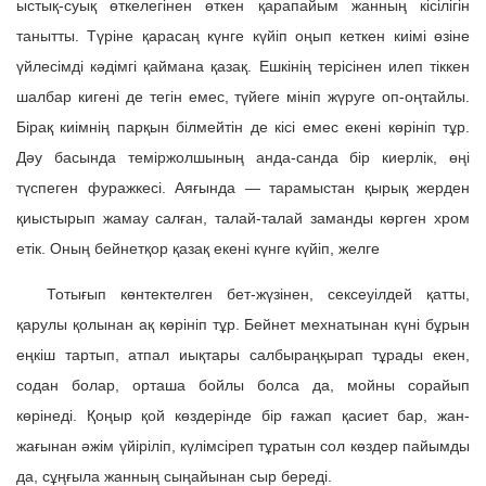
ыстық-суық өткелегінен өткен қарапайым жанның кісілігін
танытты. Түріне қарасаң күнге күйіп оңып кеткен киімі өзіне
үйлесімді кәдімгі қаймана қазақ. Ешкінің терісінен илеп тіккен
шалбар кигені де тегін емес, түйеге мініп жүруге оп-оңтайлы.
Бірақ киімнің парқын білмейтін де кісі емес екені көрініп тұр.
Дәу басында теміржолшының анда-санда бір киерлік, өңі
түспеген фуражкесі. Аяғында — тарамыстан қырық жерден
қиыстырып жамау салған, талай-талай заманды көрген хром
етік. Оның бейнетқор қазақ екені күнге күйіп, желге
Тотығып көнтектелген бет-жүзінен, сексеуілдей қатты,
қарулы қолынан ақ көрініп тұр. Бейнет мехнатынан күні бұрын
еңкіш тартып, атпал иықтары салбыраңқырап тұрады екен,
содан болар, орташа бойлы болса да, мойны сорайып
көрінеді. Қоңыр қой көздерінде бір ғажап қасиет бар, жан-
жағынан әжім үйіріліп, күлімсіреп тұратын сол көздер пайымды
да, сұңғыла жанның сыңайынан сыр береді.