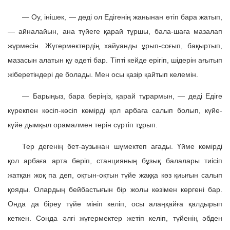
— Оу, інішек, — деді ол Едігенің жанынан өтіп бара жатып,
— айналайын, ана түйеге қарай тұршы, бала-шаға мазалап
жүрмесін. Жүгермектердің хайуанды ұрып-соғып, бақыртып,
мазасын алатын қу әдеті бар. Тіпті кейде ерігіп, шідерін ағытып
жіберетіндері де болады. Мен осы қазір қайтып келемін.
— Барыңыз, бара беріңіз, қарай тұрармын, — деді Едіге
күрекпен көсіп-көсіп көмірді қол арбаға салып болып, күйе-
күйе дымқыл орамалмен терін сүртіп тұрып.
Тер дегенің бет-аузынан шүмектеп ағады. Үйме көмірді
қол арбаға арта беріп, станцияның бұзық балалары тиісіп
жатқан жоқ па деп, оқтын-оқтын түйе жаққа көз қиығын салып
қояды. Олардың бейбастығын бір жолы көзімен көргені бар.
Онда да біреу түйе мініп келіп, осы алаңқайға қалдырып
кеткен. Сонда әлгі жүгермектер жетіп келіп, түйенің әбден