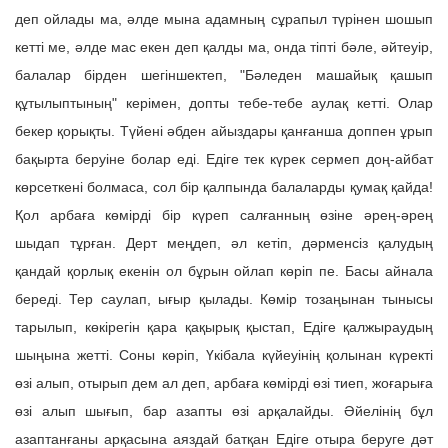
деп ойлады ма, әлде мына адамның сұрапыл түрінен шошып
кетті ме, әлде мас екен деп қалды ма, онда тіпті бәле, әйтеуір,
балалар бірден шегіншектеп, "Бәледен машайық қашып
құтылыптының" керімен, допты тебе-тебе аулақ кетті. Олар
бекер қорықты. Түйені әбден айыздары қанғанша доппен ұрып
бақырта беруіне болар еді. Едіге тек күрек сермеп доң-айбат
көрсеткені болмаса, сол бір қалпында балаларды қумақ қайда!
Қол арбаға көмірді бір күреп салғанның өзіне әрең-әрең
шыдап тұрған. Дерт меңдеп, әл кетіп, дәрменсіз қалудың
қандай қорлық екенін ол бұрын ойлап көріп пе. Басы айнала
береді. Тер саулап, ығыр қылады. Көмір тозаңынан тынысы
тарылып, көкірегін қара қақырық қыстап, Едіге қалжыраудың
шыңына жетті. Соны көріп, Үкібала күйеуінің қолынан күректі
өзі алып, отырып дем ал деп, арбаға көмірді өзі тиеп, жоғарыға
өзі алып шығып, бар азапты өзі арқалайды. Әйелінің бұл
азаптанғаны арқасына аяздай батқан Едіге отыра беруге дәт