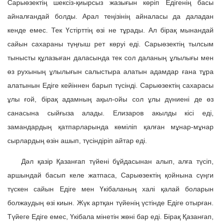
Сарыөзектің шексіз-қиырсыз жазығын көріп Едігенің басы
айналғандай болды. Арал теңізінің айналасы да даладан
кенде емес. Тек Үстірттің өзі не тұрады. Ал бірақ мынандай
сайын сахараны түңғыш рет көруі еді. Сарыөзектің тылсым
тынысты құлазыған даласында тек сол даланың ұлылығы мен
өз рухының ұлылығын салыстыра алатын адамдар ғана тұра
алатынын Едіге кейіннен барып түсінді. Сарыөзектің сахарасы
ұлы ғой, бірақ адамның ақыл-ойы сол ұлы дүниені де өз
санасына сыйғыза алады. Елизаров акылды кісі еді,
замандардың қатпарларында көміліп қалған мұнар-мұнар
сырлардың өзін ашып, түсіндіріп айтар еді.
Дәл қазір Қазанғап түйені бұйдасынан алып, алға түсіп,
аршындай басып келе жатпаса, Сарыөзектің қойнына сүңги
түскен сайын Едіге мен Үкібаланың халі қалай боларын
болжаудың өзі киын. Жүк артқан түйенің үстінде Едіге отырған.
Түйеге Едіге емес, Үкібала мінетін жөні бар еді. Бірақ Қазанғап,