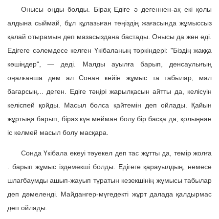
Онысы оңды болды. Бірақ Едіге ә дегеннен-ақ екі қолы
алдына сыймай, бұл құлазыған теңіздің жағасында жұмыссыз
қалай отырамын деп мазасыздана бастады. Онысы да жөн еді.
Едігеге сәлемдесе келген Үкібаланың төркіндері: "Біздің жаққа
көшіңдер", — деді. Малды ауылға барып, денсаулығың
оңалғанша дем ал Сонан кейін жұмыс та табылар, мал
бағарсың... деген. Едіге тәңірі жарылқасын айтты да, келісуін
келіспей қойды. Масыл болса қайтемін деп ойлады. Қайын
жұртыңа барып, біраз күн мейман болу бір басқа да, қолыңнан
іс келмей масыл болу масқара.
Сонда Үкібала екеуі тәуекел деп тас жұтты да, темір жолға
. барып жұмыс іздемекші болды. Едігеге қарауылдың, немесе
шлагбаумды ашып-жауып тұратын кезекшінің жұмысы табылар
деп дәмеленді. Майдангер-мүгедекті жұрт далада қалдырмас
деп ойлады.