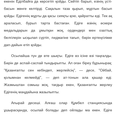
екенін Еділбайға да көрсетіп қойды. Сөйтіп барып, езінің үсті-
басын жөнге келтірді. Сақалын таза қырып, мұртын басып
қойды. Едігенің мұрты да қасы сияқты қою, қайратты еді. Тек ақ
араласып, бурыл тарта бастаған. Едіге өзінің әскери
медальдарын да ұмытқан жоқ, ордендері мен озаттық
белгілерін ысқылап сүртіп, пиджагіне тағып, бәрін ертеңгілікке
дап-дайын етіп қойды.
Осылайша түн де өте шықты. Едіге өз ісіне өзі таңғалды.
Бәрін де аспай-саспай тындырыпты. Ал оған біреу бұрынырақ:
"Қазанғапты сен кебіндеп, жерлейсің", — десе, "Ойбай,
қолымнан келмейді", — деп ат-тонын ала қашар еді.
Жазмыштан озмыш жоқ, тағдыр екен, Қазанғапты жерлеу
Едігенің маңдайына жазылыпты.
Апырай десеші. Алғаш олар Құмбел станциясында
ұшырасқанда, осылай болады деп ойлады ма екен. Едіге