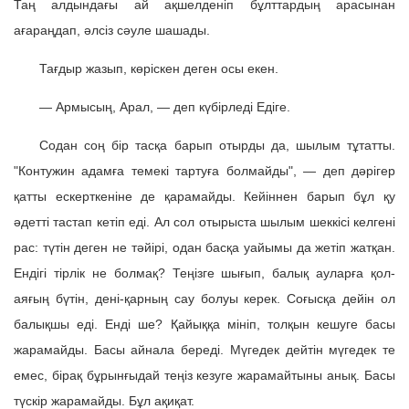
Таң алдындағы ай ақшелденіп бұлттардың арасынан
ағараңдап, әлсіз сәуле шашады.
Тағдыр жазып, көріскен деген осы екен.
— Армысың, Арал, — деп күбірледі Едіге.
Содан соң бір тасқа барып отырды да, шылым тұтатты.
"Контужин адамға темекі тартуға болмайды", — деп дәрігер
қатты ескерткеніне де қарамайды. Кейіннен барып бұл қу
әдетті тастап кетіп еді. Ал сол отырыста шылым шеккісі келгені
рас: түтін деген не тәйірі, одан басқа уайымы да жетіп жатқан.
Ендігі тірлік не болмақ? Теңізге шығып, балық ауларға қол-
аяғың бүтін, дені-қарның сау болуы керек. Соғысқа дейін ол
балықшы еді. Енді ше? Қайыққа мініп, толқын кешуге басы
жарамайды. Басы айнала береді. Мүгедек дейтін мүгедек те
емес, бірақ бұрынғыдай теңіз кезуге жарамайтыны анық. Басы
түскір жарамайды. Бұл ақиқат.