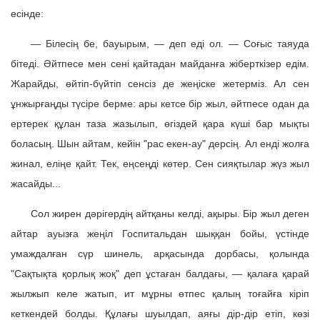
есінде:
— Білесің бе, бауырым, — деп еді ол. — Соғыс таяуда
бітеді. Әйтпесе мен сені қайтадан майданға жіберткізер едім.
Жарайды, өйтіп-бүйтіп сенсіз де жеңіске жетерміз. Ал сен
ұнжырғаңды түсіре берме: ары кетсе бір жыл, әйтпесе одан да
ертерек құлан таза жазылып, өгіздей қара күші бар мықты
боласың. Шын айтам, кейін "рас екен-ау" дерсің. Ал енді жолға
жинал, еліңе қайт. Тек, еңсеңді көтер. Сен сияқтылар жүз жыл
жасайды...
Сол жирен дәрігердің айтқаны келді, ақыры. Бір жыл деген
айтар ауызға жеңіл Госпитальдан шыққан бойы, үстінде
умаждалған сүр шинель, арқасында дорбасы, қолында
"Сақтықта қорлық жоқ" деп ұстаған балдағы, — қалаға қарай
жылжып келе жатып, ит мұрны өтпес қалың тоғайға кіріп
кеткендей болды. Құлағы шуылдап, аяғы дір-дір етіп, көзі