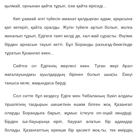
қылмай, орнынан қайта тұрып, іске қайта кіріседі...
Көп ұзамай әлгі түйесін аманат қалдырған адам, арқасына
қап көтеріп, қайта оралды. Жүгін түйеге артып болып, жолға
жиналып тұрып, Едігеге таяп келді де, хал-жай сұрасты. Әңгіме
бірден арнасын тауып кетті. Бұл Боранды разъезд-бекетінде
тұратын Қазанғап екен...
Сөйтсе ол Едігенің жерлесі екен. Туған жері Арал
жағалауындағы ауылдардың бірінен болып шықты. Екеуі
таныса келе, жақындаса берді.
Сол сәтте бұл кездесу Едіге мен Үкібаланың бүкіл алдағы
тіршілігінің тағдырын шешетінін ешкім білген жоқ. Қазанғап
оларды Борандыға барып, жұмыс істеуге оп-оңай көндірді.
Бірден іші-бауырыңа кіріп, баурап алатын бір адамдар
болады. Қазанғаптың ерекше бір қасиеті жоқ-ты, тек өмірдің