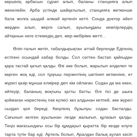
көршінің арбасын сұрап алып, баланы станцияға алып
жөнелейін. Арба үстінде шайқатылып, станцияға жеткенше
бала жолға шыдай алмай өртеніп кетті. Сонда доктор әйел
жерден алып, жерге салып, ауылыңдағы кемпірлердің
айтқанын неге істемедің деп, жер-жебіріме жетті...
Өліп-талып жетіп, табалдырықтан аттай бергенде Едігенің
естігені осындай хабар болды. Сол сәттен бастап қайғыдан
қара тастай қатып қалды. Өзі әке болып, жарытып әлдилеп те
көрген жоқ еді, сол тұңғыш перзентінің шетінеп кеткеніне, ет
жүрегі қазір мұнша елжірер деп кім ойлаған. Содан да ма екен,
әйтеуір, баланың жоқтығы қатты батты. Әлі тісі де шыға
қоймаған нәрестенің пәк күлкісі кез алдынан кетпей, әке жүрегі
сыздап қоя береді. Көңілінің бұзылуы содан басталды.
Сағынып келген ауылынан лезде жалығып, құлазып қалды.
Теңіз жағасындағы осы бір құмдауыт қыратта бір кезде елуге
тарта түтін бар еді. Артель болып, Аралдан балық аулап кәсіп