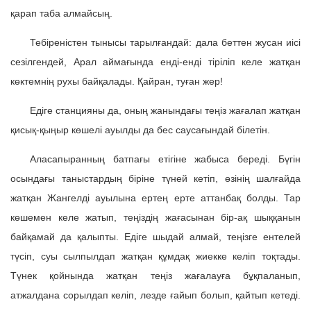
қарап таба алмайсың.
Тебіреністен тынысы тарылғандай: дала беттен жусан иісі
сезілгендей, Арал аймағында енді-енді тіріліп келе жатқан
көктемнің рухы байқалады. Қайран, туған жер!
Едіге станцияны да, оның жанындағы теңіз жағалап жатқан
қисық-қыңыр көшелі ауылды да бес саусағындай білетін.
Аласапыранның батпағы етігіне жабыса береді. Бүгін
осындағы таныстардың біріне түней кетіп, өзінің шалғайда
жатқан Жангелді ауылына ертең ерте аттанбақ болды. Тар
көшемен келе жатып, теңіздің жағасынан бір-ақ шыққанын
байқамай да қалыпты. Едіге шыдай алмай, теңізге ентелей
түсіп, суы сылпылдап жатқан құмдақ жиекке келіп тоқтады.
Түнек қойнында жатқан теңіз жағалауға бұқпаланып,
атжалдана сорылдап келіп, лезде ғайып болып, қайтып кетеді.