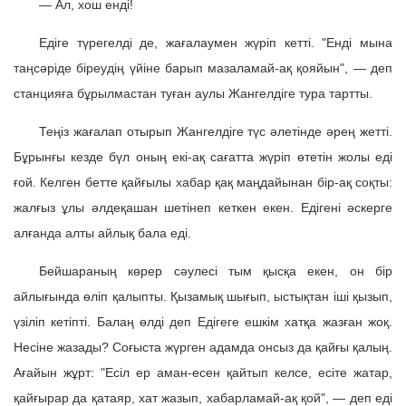
— Ал, хош енді!
Едіге түрегелді де, жағалаумен жүріп кетті. "Енді мына
таңсәріде біреудің үйіне барып мазаламай-ақ қояйын", — деп
станцияға бұрылмастан туған аулы Жангелдіге тура тартты.
Теңіз жағалап отырып Жангелдіге түс әлетінде әрең жетті.
Бұрынғы кезде бүл оның екі-ақ сағатта жүріп өтетін жолы еді
ғой. Келген бетте қайғылы хабар қақ маңдайынан бір-ақ соқты:
жалғыз ұлы әлдеқашан шетінеп кеткен екен. Едігені әскерге
алғанда алты айлық бала еді.
Бейшараның көрер сәулесі тым қысқа екен, он бір
айлығында өліп қалыпты. Қызамық шығып, ыстықтан іші қызып,
үзіліп кетіпті. Балаң өлді деп Едігеге ешкім хатқа жазған жоқ.
Несіне жазады? Соғыста жүрген адамда онсыз да қайғы қалың.
Ағайын жұрт: "Есіл ер аман-есен қайтып келсе, есіте жатар,
қайғырар да қатаяр, хат жазып, хабарламай-ақ қой", — деп еді