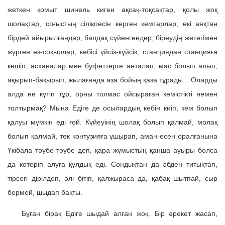
жеткен қомыт шинель киген ақсақ-тоқсақтар, қолы жоқ
шолақтар, соғыстың сілікпесін керген кемтарлар; екі аяқтан
бірдей айырылғандар, балдақ сүйенгендер, біреудің жетегімен
жүрген әз-соқырлар, көбісі үйсіз-күйсіз, станциядан станцияға
көшіп, асханалар мен буфеттерге анталап, мас болып алып,
ақырып-бақырып, жылағанда аза бойың қаза тұрады... Оларды
алда не күтіп тұр, орны толмас ойсыраған кемістікті немен
толтырмақ? Мына Едіге де осылардың кебін киіп, кем болып
қалуы мүмкін еді ғой. Күйеуінің шолақ болып қалмай, молақ
болып қалмай, тек контузияға ұшырап, аман-есен оралғанына
Үкібала тәубе-тәубе деп, қара жұмыстың қанша ауыры болса
да көтеріп алуға құлдық еді. Сондықтан да әбден титықтап,
тірсегі дірілдеп, әлі бітіп, қалжыраса да, қабақ шытпай, сыр
бермей, шыдап бақты.
Бұған бірақ Едіге шыдай алған жоқ. Бір әрекет жасап,