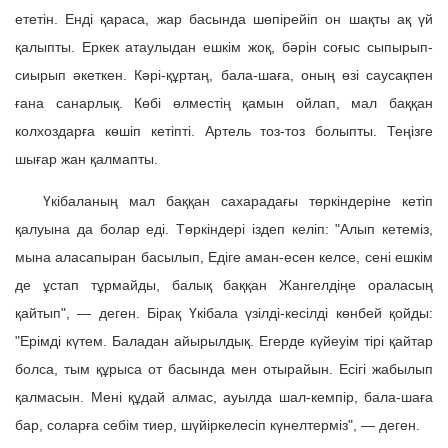
ететін. Енді қараса, жар басында шөпірейіп он шақты ақ үй
қалыпты. Еркек атаулыдан ешкім жоқ, бәрін соғыс сыпырып-
сиырып әкеткен. Кәрі-құртаң, бала-шаға, оның өзі саусақпен
ғана санарлық. Көбі өлместің қамын ойлап, мал баққан
колхоздарға көшіп кетіпті. Артель тоз-тоз болыпты. Теңізге
шығар жан қалмапты.
Үкібаланың мал баққан сахарадағы төркіндеріне кетіп
қалуына да болар еді. Төркіндері іздеп келіп: "Алып кетеміз,
мына аласапыран басылып, Едіге аман-есен келсе, сені ешкім
де ұстап тұрмайды, балық баққан Жангелдіңе ораласың
қайтып", — деген. Бірақ Үкібала үзілді-кесілді көнбей қойды:
"Ерімді күтем. Баладан айырылдық. Егерде күйеуім тірі қайтар
болса, тым құрыса от басында мен отырайын. Есігі жабылып
қалмасын. Мені құдай алмас, ауылда шал-кемпір, бала-шаға
бар, соларға себім тиер, шүйіркелесіп күнелтерміз", — деген.