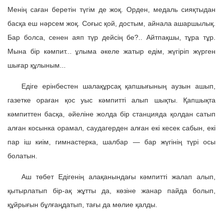
Менің саған беретін түгім де жоқ. Орден, медаль сияқтыдан
басқа еш нәрсем жоқ. Соғыс қой, достым, айнала ашаршылық.
Бар болса, сенен аяп түр дейсің бе?.. Айтпақшы, тұра тұр.
Мына бір кәмпит... ұлыма әкеле жатыр едім, жүгіріп жүрген
шығар құлыным...
Едіге ерінбестен шалақұрсақ қапшығының аузын ашып,
газетке ораған қос уыс кәмпитті алып шықты. Қапшықта
кәмпиттен басқа, әйеліне жолда бір станцияда қолдан сатып
алған косынка орамал, саудагерден алған екі кесек сабын, екі
пар іш киім, гимнастерка, шалбар — бар жүгінің түрі осы
болатын.
Аш төбет Едігенің алақанындағы кәмпитті жалап алып,
қытырлатып бір-ақ жұтты да, көзіне жанар пайда болып,
құйрығын бұлғаңдатып, тағы да мөлие қалды.