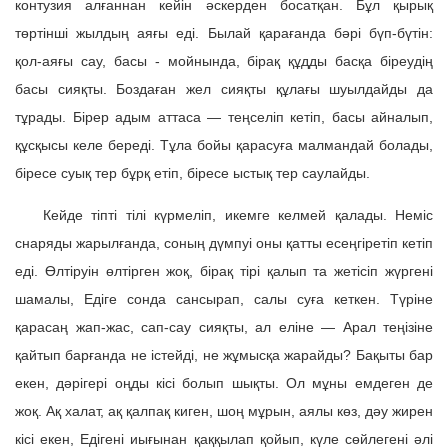
контузия алғаннан кейін әскерден босатқан. Бұл қырық
төртінші жылдың аяғы еді. Былай қарағанда бәрі бүп-бүтін:
қол-аяғы сау, басы - мойнында, бірақ құдды басқа біреудің
басы сияқты. Боздаған жел сияқты құлағы шуылдайды да
тұрады. Бірер адым аттаса — теңселіп кетіп, басы айналып,
құсқысы келе береді. Тұла бойы қарасуға малмандай болады,
біресе суық тер бұрқ етіп, біресе ыстық тер саулайды.
Кейде тіпті тілі күрмеліп, икемге келмей қалады. Неміс
снаряды жарылғанда, соның дүмпуі оны қатты есеңгіретіп кетіп
еді. Өлтіруін өлтірген жоқ, бірақ тірі қалып та жетісіп жүргені
шамалы, Едіге сонда сансырап, салы суға кеткен. Түріне
қарасаң жап-жас, сап-сау сияқты, ал еліне — Арал теңізіне
қайтып барғанда не істейді, не жұмысқа жарайды? Бақыты бар
екен, дәрігері оңды кісі болып шықты. Ол мұны емдеген де
жоқ. Ақ халат, ақ қалпақ киген, шоң мұрын, аялы көз, дәу жирен
кісі екен, Едігені иығынан қаққылап қойып, күле сөйлегені әлі