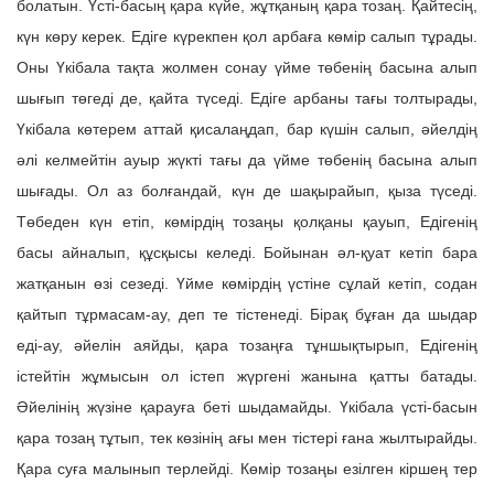
болатын. Үсті-басың қара күйе, жұтқаның қара тозаң. Қайтесің,
күн көру керек. Едіге күрекпен қол арбаға көмір салып тұрады.
Оны Үкібала тақта жолмен сонау үйме төбенің басына алып
шығып төгеді де, қайта түседі. Едіге арбаны тағы толтырады,
Үкібала көтерем аттай қисалаңдап, бар күшін салып, әйелдің
әлі келмейтін ауыр жүкті тағы да үйме төбенің басына алып
шығады. Ол аз болғандай, күн де шақырайып, қыза түседі.
Төбеден күн етіп, көмірдің тозаңы қолқаны қауып, Едігенің
басы айналып, құсқысы келеді. Бойынан әл-қуат кетіп бара
жатқанын өзі сезеді. Үйме көмірдің үстіне сұлай кетіп, содан
қайтып тұрмасам-ау, деп те тістенеді. Бірақ бұған да шыдар
еді-ау, әйелін аяйды, қара тозаңға тұншықтырып, Едігенің
істейтін жұмысын ол істеп жүргені жанына қатты батады.
Әйелінің жүзіне қарауға беті шыдамайды. Үкібала үсті-басын
қара тозаң тұтып, тек көзінің ағы мен тістері ғана жылтырайды.
Қара суға малынып терлейді. Көмір тозаңы езілген кіршең тер