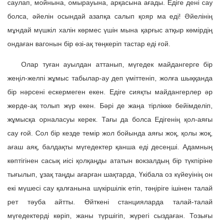
саулап, мойнына, омырауына, арқасына ағады. Едіге дені сау
болса, әйелін осындай азапқа салып қояр ма еді! Әйелінің
мұндай мүшкіл халін көрмес үшін мына қарғыс атқыр көмірдің
ондаған вагонын бір өзі-ақ төңкеріп тастар еді ғой.
Олар туған ауылдан аттанып, мүгедек майдангерге бір
жеңіл-желпі жұмыс табылар-ау деп үміттеніп, жолға шыққанда
бір нәрсені ескермеген екен. Едіге сияқты майдангерлер әр
жерде-ақ толып жүр екен. Бәрі де жаңа тірлікке бейімделіп,
жұмысқа орналасуы керек. Тағы да болса Едігенің қол-аяғы
сау ғой. Сол бір кезде темір жол бойында аяғы жоқ, қолы жоқ,
ағаш аяқ, балдақты мүгедектер қанша еді десеңші. Адамның
көптігінен сасық иісі қолқаңды ататын вокзалдың бір түкпіріне
тығылып, ұзақ таңды ағарған шақтарда, Үкібала оз күйеуінің он
екі мүшесі сау қалғанына шүкіршілік етіп, тәңіріге ішінен талай
рет тәуба айтты. Өйткені станцияларда талай-талай
мүгедектерді көріп, жаны түршігіп, жүрегі сыздаған. Тозығы