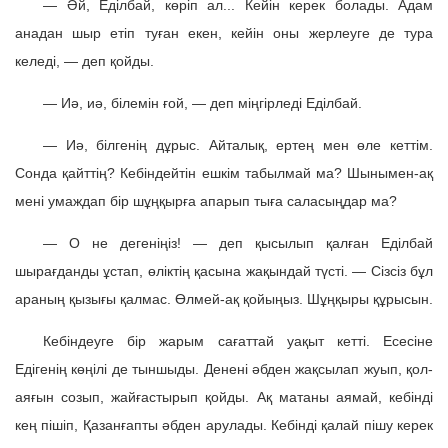
— Әй, Еділбай, көріп ал... Кейін керек болады. Адам
анадан шыр етіп туған екен, кейін оны жерлеуге де тура
келеді, — деп қойды.
— Иә, иә, білемін ғой, — деп міңгірледі Еділбай.
— Иә, білгенің дұрыс. Айталық, ертең мен өле кеттім.
Сонда қайттің? Кебіндейтін ешкім табылмай ма? Шынымен-ақ
мені умаждап бір шұңқырға апарып тыға саласыңдар ма?
— О не дегеніңіз! — деп қысылып қалған Еділбай
шырағданды ұстап, өліктің қасына жақындай түсті. — Сізсіз бұл
араның қызығы қалмас. Өлмей-ақ қойыңыз. Шұңқыры құрысын.
Кебіндеуге бір жарым сағаттай уақыт кетті. Есесіне
Едігенің көңілі де тыншыды. Денені әбден жақсылап жуып, қол-
аяғын созып, жайғастырып қойды. Ақ матаны аямай, кебінді
кең пішіп, Қазанғапты әбден арулады. Кебінді қалай пішу керек