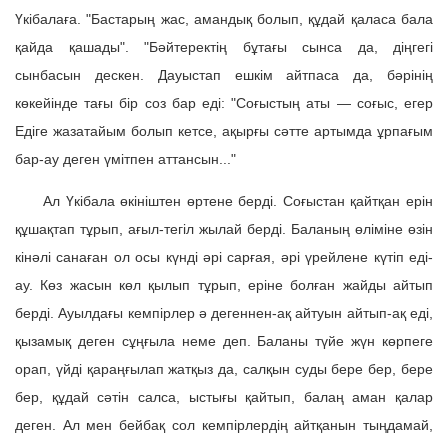
Үкібалаға. "Бастарың жас, амандық болып, құдай қаласа бала
қайда қашады". "Бәйтеректің бұтағы сынса да, діңгегі
сынбасын дескен. Дауыстап ешкім айтпаса да, бәрінің
көкейінде тағы бір соз бар еді: "Соғыстың аты — соғыс, егер
Едіге жазатайым болып кетсе, ақырғы сәтте артымда ұрпағым
бар-ау деген үмітпен аттансын..."
Ал Үкібала өкініштен өртене берді. Соғыстан қайтқан ерін
құшақтап тұрып, ағыл-тегіл жылай берді. Баланың өліміне өзін
кінәлі санаған ол осы күнді әрі сарғая, әрі үрейлене күтіп еді-
ау. Көз жасын көл қылып тұрып, еріне болған жайды айтып
берді. Ауылдағы кемпірлер ә дегеннен-ақ айтуын айтып-ақ еді,
қызамық деген сұңғыла неме деп. Баланы түйе жүн көрпеге
орап, үйді қараңғылап жатқыз да, салқын суды бере бер, бере
бер, құдай сәтін салса, ыстығы қайтып, балаң аман қалар
деген. Ал мен бейбақ сол кемпірлердің айтқанын тыңдамай,