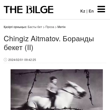
Kz
|
En
Қазіргі орныңыз:
Басты бет
>
Проза
> Мәтін
Chingiz Aitmatov. Боранды
бекет (II)
2024/02/01 09:42:25