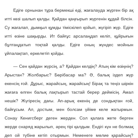
Едіге орнынан тұра бермекші еді, жағалауда жүрген бір ақ
итті көзі шалып қалды. Қайдан қаңғырып жүргенін құдай білсін.
Су жағалап, дымқыл құмды тіміскілеп қойып, жүгіріп жүр. Едіге
итті өзіне шақырды. Ит байғұс арсалаңдап келіп, құйрығын
бұлтаңдатып тоқтай қалды. Едіге оның жүндес мойнын
ұйпалақтап, еркелетіп қойды.
— Сен қайдан жүрсің, а? Қайдан келдің? Атың кім өзіңнің?
Арыстан? Жолбарыс? Бөрібасар ма? Ә, балық іздеп жүр
екенсің ғой. Дұрыс, жарайсың, жарайсың! Бірақ та теңіз шіркін
жағаға өлген балық лақтырып тастай берер деймісің. Амал
нешік? Жүгіресің дағы. Ап-арық екенің де сондықтан ғой,
байғұсым. Ал, достым, мен болсам үйіме келе жатырмын.
Сонау Кенигсберг деген жерден. Сол қалаға жете берген
жерде снаряд жарылып, әрең тірі қалдым. Ендігі күн не болмақ
деп ой түбіне кетіп отырмын. Неменеге мөлие қарайсың?