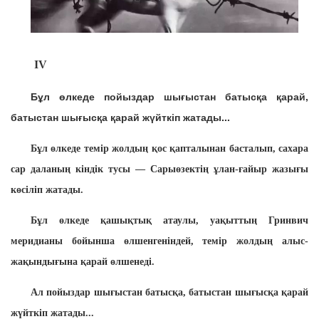
IV
Бұл өлкеде пойыздар шығыстан батысқа қарай,
батыстан шығысқа қарай жүйткіп жатады...
Бұл өлкеде темір жолдың қос қапталынан басталып, сахара
cap даланың кіндік тусы — Сарыөзектің ұлан-ғайыр жазығы
көсіліп жатады.
Бұл өлкеде қашықтық атаулы, уақыттың Гринвич
меридианы бойынша өлшенгеніндей, темір жолдың алыс-
жақындығына қарай өлшенеді.
Ал пойыздар шығыстан батысқа, батыстан шығысқа қарай
жүйткіп жатады...