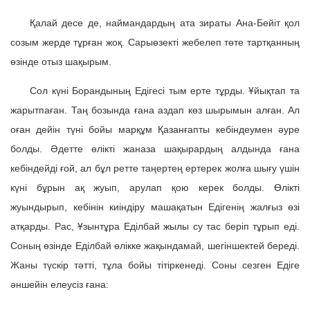
Қалай десе де, наймандардың ата зираты Ана-Бейіт қол
созым жерде тұрған жоқ. Сарыөзекті жебелеп төте тартқанның
өзінде отыз шақырым.
Сол күні Борандының Едігесі тым ерте тұрды. Ұйықтап та
жарытпаған. Таң бозында ғана аздап көз шырымын алған. Ал
оған дейін түні бойы марқұм Қазанғапты кебіндеумен әуре
болды. Әдетте өлікті жаназа шақырардың алдында ғана
кебіндейді ғой, ал бұл ретте таңертең ертерек жолға шығу үшін
күні бұрын ақ жуып, арулап қою керек болды. Өлікті
жуындырып, кебінін киіндіру машақатын Едігенің жалғыз өзі
атқарды. Рас, Ұзынтұра Еділбай жылы су тас беріп тұрып еді.
Соның өзінде Еділбай өлікке жақындамай, шегіншектей береді.
Жаны түскір тәтті, тұла бойы тітіркенеді. Соны сезген Едіге
әншейін елеусіз ғана: