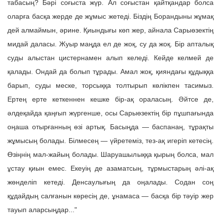
табасың? Бәрі соғыста жүр. Ал соғыстан қайтқандар болса
оларға басқа жерде де жұмыс жетеді. Біздің Борандыны жұмақ
дей алмаймын, әрине. Қиындығы көп жер, айнала Сарыөзектің
мидай даласы. Жуыр маңда ел де жоқ, су да жоқ. Бір апталық
суды алыстан цистернамен алып келеді. Кейде келмей де
қалады. Ондай да болып тұрады. Амал жоқ, қияндағы құдыққа
барып, суды меске, торсыққа толтырып көлікпен тасимыз.
Ертең ерте кеткеннен кешке бір-ақ ораласың. Әйтсе де,
әлдеқайда қаңғып жүргенше, осы Сарыөзектің бір пұшпағында
оңаша отырғанның өзі артық. Басыңда — баспанаң, тұрақты
жұмысың болады. Білмесең — үйретеміз, тез-ақ игеріп кетесің.
Өзіңнің мал-жайың болады. Шаруашылыққа қырың болса, мал
ұстау қиын емес. Екеуің де азаматсың, тұрмыстарың әлі-ақ
жөнделіп кетеді. Денсаулығың да оңалады. Содан соң
құдайдың салғанын көресің де, ұнамаса — басқа бір тәуір жер
тауып аларсыңдар..."