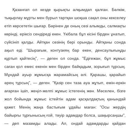
Қазанғап ол кезде қырықты алқымдап қалған. Бәлкім,
тықырлау мұрты мен бурыл тартқан шоқша сақал оны кекселеу
етіп көрсететін шығар. Бәрінен де оның сөзі алымды, салмақты
көрінді, еріксіз сендіреді екен. Үкібала бұл кісіні бірден ұнатып,
сүйсініп қалды. Айтқан сөзінің бәрі орынды. Айтқаны сонда
ақыл еді. "Шырағым, контузияң бар екен, денсаулығыңды
кұртып қайтесің", — деген ол сонда. "Едігежан, бұл жұмыс
саған қол емес екенін мен бірден байқадым, зорығып тұрсың.
Мұндай ауыр жұмысқа жарамайсың әлі. Қарашы, қарайып
әрең тұрсың", — деген. "Қазір сен таза ауа жұтып, емін-еркін
ағарған ішіп, жеңіл-желпі жұмыс істегенің жөн. Мәселен, бізге
жол бойында жұмыс істейтін адам қасқалдақтың қанындай
қажет. Менің жаңа бастығым ұдайы маған: "Осы жердің
байырғы тұрғынысың ғой, тәуір адамдар болса, шақырсаңшы",
— деп мазамды алады. Ал, ондай адамдарды қайдан