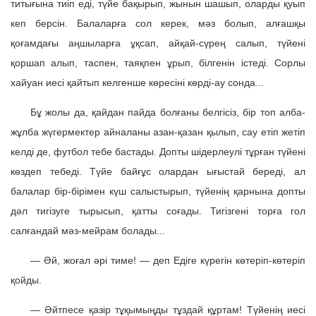
титығына тиіп еді, түйе бақырып, жынын шашып, оларды қуып
кеп берсін. Балаларға сол керек, мәз болып, алғашқы
қоғамдағы аңшыларға ұқсап, айқай-сүрең салып, түйені
қоршап алып, таспен, таяқпен ұрып, білгенін істеді. Сорлы
хайуан иесі қайтып келгенше көресіні көрді-ау сонда...
Бұ жолы да, қайдан пайда болғаны белгісіз, бір топ алба-
жұлба жүгермектер айналаны азан-қазан қылып, сау етіп жетіп
келді де, футбол тебе бастады. Допты шідерлеулі тұрған түйені
көздеп тебеді. Түйе байғұс олардан ығыстай береді, ал
балалар бір-бірімен күш салыстырып, түйенің қарнына допты
дәл тигізуге тырысып, қатты соғады. Тигізгені торға гол
салғандай мәз-мейрам болады...
— Әй, жоғал әрі тиме! — деп Едіге күрегін көтеріп-көтеріп
қойды.
— Әйтпесе қазір тұқымыңды тұздай құртам! Түйенің иесі